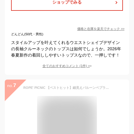
ショップでみる
価格と在庫を
楽天
でチェック
>>
どんどん(50代・男性)
スタイルアップを叶えてくれるウエストシェイプデザイン
の長袖クルーネックのトップスは如何でしょうか。2026年
春夏新作の着回ししやすいトップスなので、一押しです！
全てのおすすめコメント
(
1
件)
>
7
no.
ROPE' PICNIC 【ベストヒット】細見えバルーンペプラムブラウス ロペピクニック トップス シャツ・ブラウス ブラック ブルー ベージュ【送料無料】