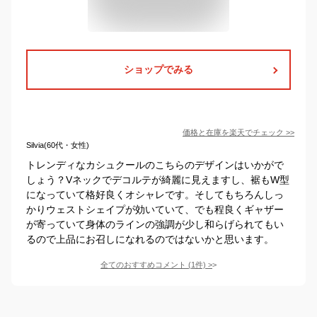
ショップでみる
価格と在庫を
楽天
でチェック
>>
Silvia(60代・女性)
トレンディなカシュクールのこちらのデザインはいかがで
しょう？Vネックでデコルテが綺麗に見えますし、裾もW型
になっていて格好良くオシャレです。そしてもちろんしっ
かりウェストシェイプが効いていて、でも程良くギャザー
が寄っていて身体のラインの強調が少し和らげられてもい
るので上品にお召しになれるのではないかと思います。
全てのおすすめコメント
(
1
件)
>