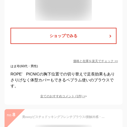
ショップでみる
価格と在庫を
楽天
でチェック
>>
はま玲(60代・男性)
ROPE’ PICNICの胸下位置での切り替えで足長効果もあり
さりげなく体型カバーもできるペプラム使いのブラウスで
す。
全てのおすすめコメント
(
1
件)
>
8
no.
美easyビスチェドッキングフレンチブラウス/接触冷感・イージーケア・セットアップ対応／ビス（VIS）