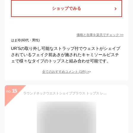
ショップでみる
価格と在庫を
楽天
でチェック
>>
はま玲(60代・男性)
UR’Sの取り外し可能なストラップ付でウェストがシェイプ
されているフェイク前あきが施されたキャミソールビスチ
ェで様々なタイプのトップスと組み合わせ可能です。
全てのおすすめコメント
(
1
件)
>
15
no.
ラウンドネックウエストシェイプブラウス トップス レディース ブラウス 長袖 ペプラム フレア クルーネック シンプル【メール便可／100】