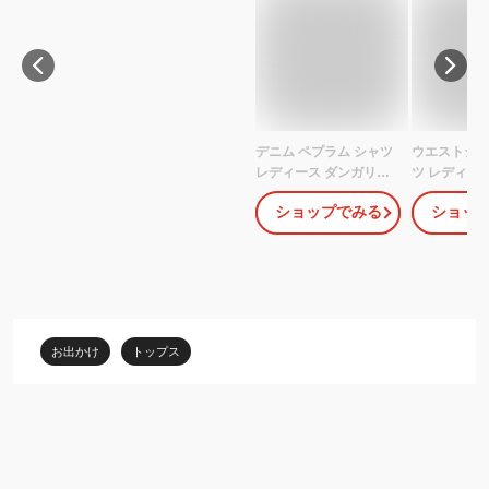
デニム ペプラム シャツ
ウエストシェ
レディース ダンガリー
ツ レディース
チュニック 痩せ見え ウ
プス ブラウス
ショップでみる
ショッ
エストシェイプ 長袖 秋
きり 美シル
春 トップス カジュアル
か 涼やか ナ
きれいめ 通勤 旅行 お出
勤 オフィス 
かけ 母の日 プレゼント
夏 秋
30代 40代 50代 60代 シ
ニア オシャレ 11473
お出かけ
トップス