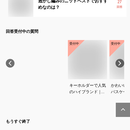
透かし編みのニットベストでおすす
27
めなのは？
回答
回答受付中の質問
受付中
受付中
キーホルダーで人気
かわいい
のハイブランド｜プ
パスケー
レゼントに喜ばれる
めは？
おすすめは？
もうすぐ終了