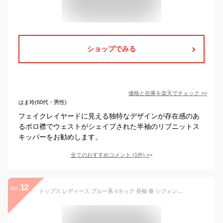
ショップでみる
価格と在庫を
楽天
でチェック
>>
はま玲(60代・男性)
フェイクレイヤードに見える独特なデザインが存在感のあ
るポロ襟でウェストがシェイプされた半袖のリブニットス
キッパーをお勧めします。
全てのおすすめコメント
(
1
件)
>
12
no.
トップス レディース ブルー系 Vネック 長袖 春 シフォン 細見え ウエストシェイプ ビッグサイズ 通勤用 普段使い 軽量 伸縮性 吸湿速乾 高級感