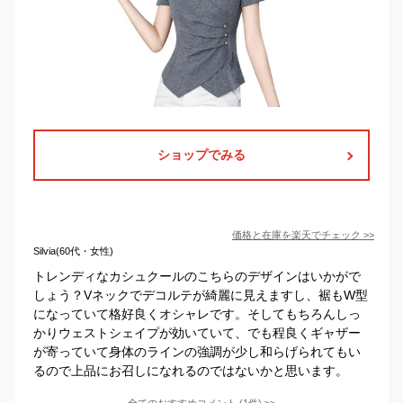
ショップでみる
価格と在庫を
楽天
でチェック
>>
Silvia(60代・女性)
トレンディなカシュクールのこちらのデザインはいかがで
しょう？Vネックでデコルテが綺麗に見えますし、裾もW型
になっていて格好良くオシャレです。そしてもちろんしっ
かりウェストシェイプが効いていて、でも程良くギャザー
が寄っていて身体のラインの強調が少し和らげられてもい
るので上品にお召しになれるのではないかと思います。
全てのおすすめコメント
(
1
件)
>