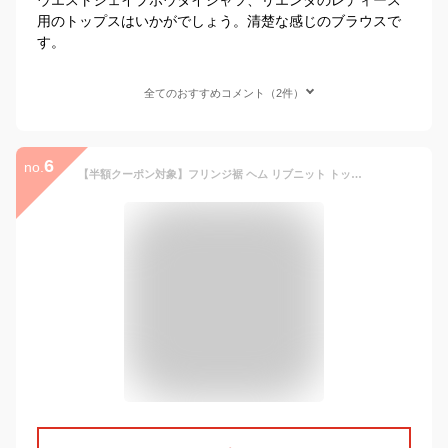
用のトップスはいかがでしょう。清楚な感じのブラウスで
す。
全てのおすすめコメント（2件）
6
no.
【半額クーポン対象】フリンジ裾 ヘム リブニット トップス ウエストシェイプ メリハリ 華奢見え クルーネック 長袖 ラウンドネック レディース おすすめ おしゃれ 2026春夏新作 【atpss26-1915】【即納：1-5営業日】【送料無料】メ込2