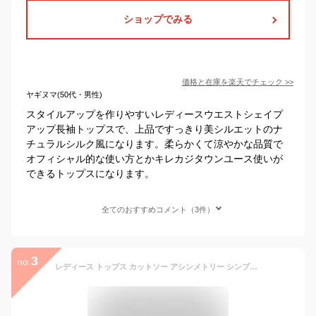
ショップでみる
価格と在庫を
楽天
でチェック
>>
ヤギヌマ(50代・男性)
スタイルアップを作りやすいレディースウエストシェイプ
アップ長袖トップスで、上品ですっきり美シルエットのナ
チュラルシルク風になります。柔らかくて涼やかな品質で
オフィシャル的な使い方とかキレカジタウンユース使いが
できるトップスになります。
全てのおすすめコメント（3件）
3
no.
レディース トップス カットソー アシンメトリー シンプル カジュアル 大人かわいい きれいめ こなれ感 ウエストシェイプ スタイルアップ 半袖 ホワイト レッド ブラック 白 赤 黒 20代 30代 40代 通勤 通学 オフィス お出掛け 女子会 お呼ばれ 春夏