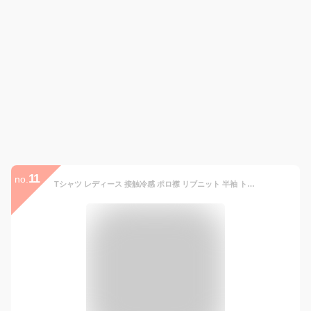
11
no.
Tシャツ レディース 接触冷感 ポロ襟 リブニット 半袖 トップス スリムフィット ウエストシェイプ 切り替え 春夏 重ね着 普段使い ポリエステル スパンデックス ブラック ブルー