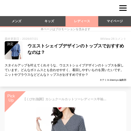
メンズ
キッズ
レディース
マイページ
本ページはプロモーションを含みます
最終更新日：2026/07/21
96
View
26
コメント
決定
ウエストシェイプデザインのトップスでおすすめ
なのは？
スタイルアップを叶えてくれそうな、ウエストシェイプデザインのトップスを探し
ています。どんなボトムスとも合わせやすく、着回しやすいものを買いたいです。
ニットやブラウスなどどんなトップスがおすすめですか？
キテミヨ-kitemiyo-編集部
Pick
【くびれ強調】カシュクールカットソーレディース半袖VネックトップスきれいめサイドギャザーボタンアシンメトリーブラウスTシャツ無地スリムウエストマーク着痩せ体型カバー細見え二の腕カバーオフィス通勤事務服ビジネスカジュアルデート30代40代50代ストレッチ
Up