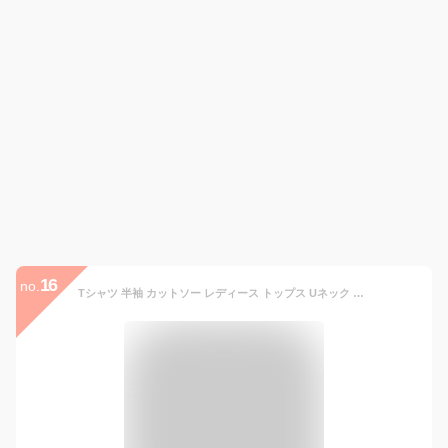
16
no.
Tシャツ 半袖 カットソー レディース トップス Uネック 無地 変形 アシンメトリー ウエストシェイプ くびれ ストレッチ シンプル カジュアル 伸縮性 吸汗性 着瘦せ 学生 大人 通勤 春 夏 秋 デイリー オフィス デート お出かけ