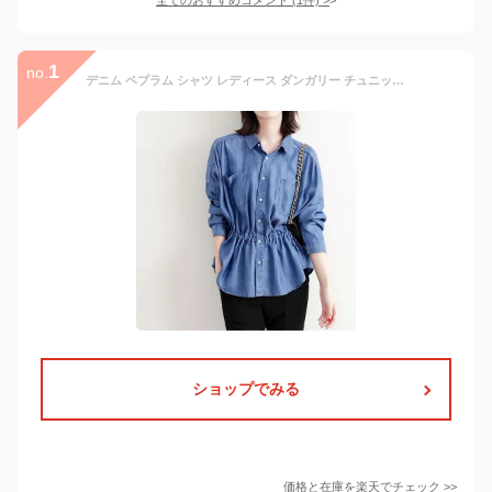
1
no.
デニム ペプラム シャツ レディース ダンガリー チュニック 痩せ見え ウエストシェイプ 長袖 秋春 トップス カジュアル きれいめ 通勤 旅行 お出かけ 母の日 プレゼント 30代 40代 50代 60代 シニア オシャレ 11473
ショップでみる
価格と在庫を
楽天
でチェック
>>