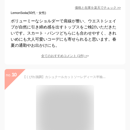
価格と在庫を
楽天
でチェック
>>
LemonSoda(50代・女性)
ボリューミーなショルダーで肩線が整い、ウエストシェイ
プが自然に引き締め感を出すトップスをご検討いただきた
いです。スカート・パンツどちらにも合わせやすく、きれ
いめにも大人可愛いコーデにも寄せられると思います。春
夏の通勤やお出かけにも。
全てのおすすめコメント
(
1
件)
>
10
no.
【くびれ強調】カシュクールカットソーレディース半袖VネックトップスきれいめサイドギャザーボタンアシンメトリーブラウスTシャツ無地スリムウエストマーク着痩せ体型カバー細見え二の腕カバーオフィス通勤事務服ビジネスカジュアルデート30代40代50代ストレッチ