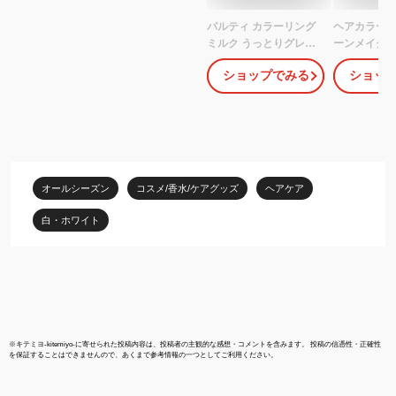
パルティ カラーリング
ヘアカラー 
ミルク うっとりグレー
ーンメイク
ジュ 1セット 【パルテ
グレーアッシュ
ショップでみる
ショッ
ィ】 カラーリング
1)
オールシーズン
コスメ/香水/ケアグッズ
ヘアケア
白・ホワイト
※
キテミヨ-kitemiyo-
に寄せられた投稿内容は、投稿者の主観的な感想・コメントを含みます。 投稿の信憑性・正確性
を保証することはできませんので、あくまで参考情報の一つとしてご利用ください。