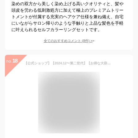
染めの双方から美しく染め上げる高いクオリティと、髪や
頭皮を労わる低刺激処方に加えて極上のプレミアムトリー
トメントが付属する充実のヘアケア仕様を兼ね備え、自宅
にいながらサロン帰りのような手触りと上品な髪色を手軽
に叶えられるセルフカラーリングセットです。
全てのおすすめコメント
(
8
件)
>
18
no.
【公式ショップ】【2024.12〜第二世代】【お得な大容量2本セット】エブリ カラートリートメント ラージ(260g) 2本セット(アンナドンナ ヘアカラートリートメント アッシュ 青 ヘアカラー カラー エブリカラー 白髪 グレー セルフカラー 白髪染め カラー剤 カラーリング)