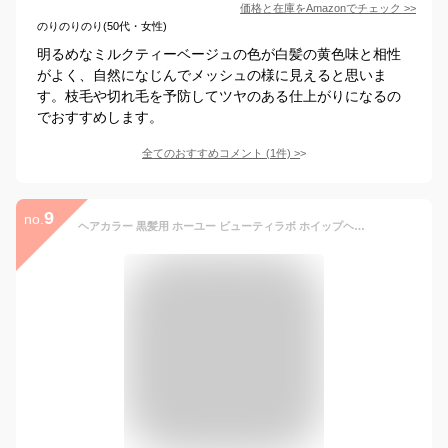
価格と在庫を
Amazon
でチェック
>>
のりのりのり(50代・女性)
明るめなミルクティーベージュの色が白髪の黄色味と相性
がよく、自然になじんでメッシュの様に見えると思いま
す。枝毛や切れ毛を予防してツヤのある仕上がりになるの
でおすすめします。
全てのおすすめコメント
(
1
件)
>
9
no.
ヘアカラー 黒髪用 ホーユー ビューティラボ ホイップヘアカラー ビターショコラ1剤40g+2剤80mL+美容液5mL+おまけ [医薬部外品]