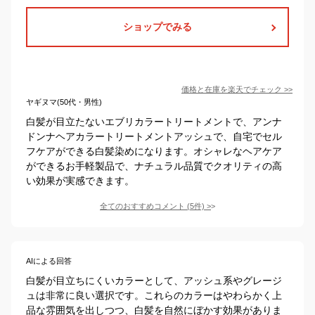
ショップでみる
価格と在庫を
楽天
でチェック
>>
ヤギヌマ(50代・男性)
白髪が目立たないエブリカラートリートメントで、アンナ
ドンナヘアカラートリートメントアッシュで、自宅でセル
フケアができる白髪染めになります。オシャレなヘアケア
ができるお手軽製品で、ナチュラル品質でクオリティの高
い効果が実感できます。
全てのおすすめコメント
(
5
件)
>
AIによる回答
白髪が目立ちにくいカラーとして、アッシュ系やグレージ
ュは非常に良い選択です。これらのカラーはやわらかく上
品な雰囲気を出しつつ、白髪を自然にぼかす効果がありま