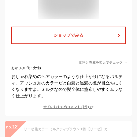
ショップでみる
価格と在庫を
楽天
でチェック
>>
あかり(40代・女性)
おしゃれ染めのヘアカラーのような仕上がりになるパルテ
ィ。アッシュ系のカラーだと白髪と黒髪の差が目立ちにく
くなりますよ。ミルクなので髪全体に塗布しやすくムラな
く仕上がります。
全てのおすすめコメント
(
1
件)
>
12
no.
リーゼ 泡カラー ミルクティブラウン 1個 【リーゼ】 カラーリング