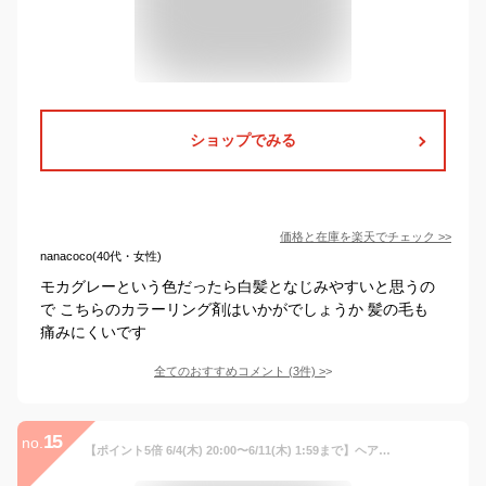
ショップでみる
価格と在庫を
楽天
でチェック
>>
nanacoco(40代・女性)
モカグレーという色だったら白髪となじみやすいと思うの
で こちらのカラーリング剤はいかがでしょうか 髪の毛も
痛みにくいです
全てのおすすめコメント
(
3
件)
>
15
no.
【ポイント5倍 6/4(木) 20:00〜6/11(木) 1:59まで】ヘアカラートリートメント＜ダークブラウン＞【ファンケル 公式】[FANCL 化粧品 ヘアカラー 白髪染め カラートリートメント 女性用 ヘアーカラー ノンジアミン カラー ヘアトリートメント カラーリングトリートメント]