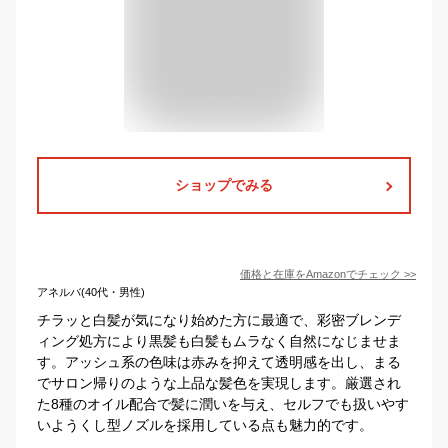
ショップでみる
価格と在庫を
Amazon
でチェック
>>
アネルバ(40代・男性)
チラッと白髪が気になり始めた方に最適で、彩密ブレンデ
ィング処方により黒髪も白髪もムラなく自然になじませま
す。アッシュ系の色味は赤みを抑えて透明感を出し、まる
でサロン帰りのような上品な髪色を実現します。厳選され
た8種のオイル配合で髪に潤いを与え、セルフでも扱いやす
いようくし型ノズルを採用している点も魅力的です。