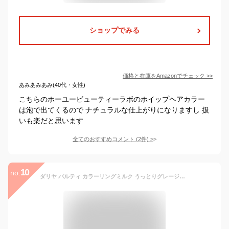
ショップでみる
価格と在庫を
Amazon
でチェック
>>
あみあみあみ(40代・女性)
こちらのホーユービューティーラボのホイップヘアカラー
は泡で出てくるので ナチュラルな仕上がりになりますし 扱
いも楽だと思います
全てのおすすめコメント
(
2
件)
>
10
no.
ダリヤ パルティ カラーリングミルク うっとりグレージュ ヘアカラーリング剤