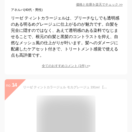
価格と在庫を
楽天
でチェック
>>
アネルバ(40代・男性)
リーゼ ティントカラージェルは、ブリーチなしでも透明感
のある明るめグレージュに仕上がるのが魅力です。白髪を
完全に隠すのではなく、あえて透明感のある染料でなじま
せることで、根元の白髪と黒髪のコントラストを抑え、自
然なメッシュ風の仕上がりが叶います。髪へのダメージに
配慮したケアセット付きで、トリートメント感覚で使える
点も高評価です。
全てのおすすめコメント
(
1
件)
>
14
no.
リーゼ ティントカラージェル モカグレージュ 191ml 【リーゼ】 カラーリング