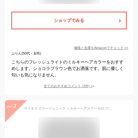
ショップでみる
価格と在庫を
Amazon
でチェック
>>
ぷりん(50代・女性)
こちらのフレッシュライトのミルキーヘアカラーをおすす
めします。ショコラブラウン色でお洒落です。肌に優しく
匂いも気になりません。
全てのおすすめコメント
(
2
件)
>
7
no.
サイオス カラージェニック ミルキーヘアカラー A02 ブルージュアッシュ(チラッと白髪用 おうちで手に入るサロン品質)[医薬部外品] 50g+100mL×4個