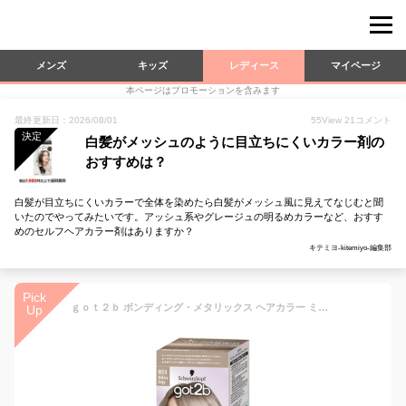
メンズ
キッズ
レディース
マイページ
本ページはプロモーションを含みます
最終更新日：2026/08/01
55
View
21
コメント
決定
白髪がメッシュのように目立ちにくいカラー剤の
おすすめは？
白髪が目立ちにくいカラーで全体を染めたら白髪がメッシュ風に見えてなじむと聞
いたのでやってみたいです。アッシュ系やグレージュの明るめカラーなど、おすす
めのセルフヘアカラー剤はありますか？
キテミヨ-kitemiyo-編集部
Pick
ｇｏｔ２ｂ ボンディング・メタリックス ヘアカラー ミルクティーベージュ
Up