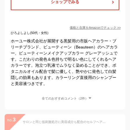
ショップでみる
価格と在庫を
Amazon
でチェック
>>
ひろよしよし(50代・女性)
ホーユー株式会社が展開する黒髪用の市販ヘアカラー・ブ
リーチブランド、ビューティーン（Beauteen）のヘアカラ
ー、ビューティーンメイクアップカラー グレーアッシュで
す。こだわりの発色＆色持ちで明るい色にしてくれるヘア
カラーです。泡立つ乳液でムラなく染めることができ、ボ
タニカルオイル配合で髪に優しく、艶やかに発色して白髪
隠しの効果もあります。カラーリング直後用のシャンプー
と美容液つきです。
全てのおすすめコメント（2件）
3
no.
サロンと同じ低刺激処方に美容成分も配合のセルフヘアカラー 【おしゃれ染めカラー セルフカラー セット｜プレミアムトリートメント付き COLORIS カラリス 公式】ヘアカラー ホームカラー カラーリング 毛染め ヘアケア カラーケア 色持ち