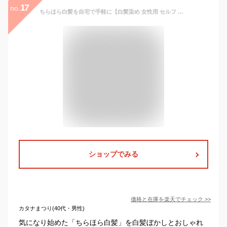
17
no.
ちらほら白髪を自宅で手軽に【白髪染め 女性用 セルフ ヘアカラー セット プレミアムトリートメント 付き COLORIS カラリス公式】 白髪も染まる おしゃれ染め 兼用カラーリング 毛染め ホームカラー ヘアケア 白髪ぼかし 低刺激
ショップでみる
価格と在庫を
楽天
でチェック
>>
カタナまつり(40代・男性)
気になり始めた「ちらほら白髪」を白髪ぼかしとおしゃれ