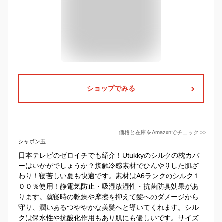
ショップでみる
価格と在庫を
Amazon
でチェック
>>
シャボン玉
日本テレビのゼロイチでも紹介！Utukkyのシルクの枕カバ
ーはいかがでしょうか？接触冷感素材でひんやりした肌ざ
わり！寝苦しい夏も快適です。素材はA6ランクのシルク１
００％使用！静電気防止・吸湿放湿性・抗菌防臭効果があ
ります。就寝時の乾燥や摩擦を抑えて髪へのダメージから
守り、潤いあるつややかな美髪へと導いてくれます。シル
クは保水性や抗酸化作用もあり肌にも優しいです。サイズ