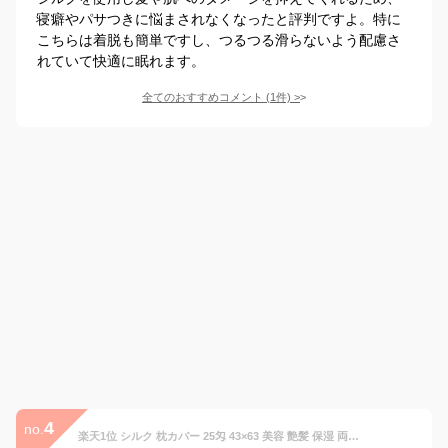
寝癖やパサつきに悩まされなくなったと評判ですよ。特に
こちらは着脱も簡単ですし、つるつる滑らないよう配慮さ
れていて快適に眠れます。
全てのおすすめコメント
(
1
件)
>
4
no.
楽天1位 シルク 枕カバー 25匁 43×63 美容 艶髪 保湿 両面 ファスナー式 封筒式 シルク枕カバー 枕カバー シルク100％ シルクまくらカバー 滑らか 柔らか 洗える 可愛い 冷感 絹 枕 ピローケース ピロケース まくらカバー