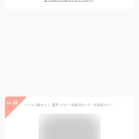
11
no.
クール 2枚セット 夏用 ピロー 冷感 枕カバー 冷却枕カバー ひんやり 接触冷感 冷却枕カバー ピロケース 48x74cm 省エネ 丸洗い まくらカバー 枕カバー 無地