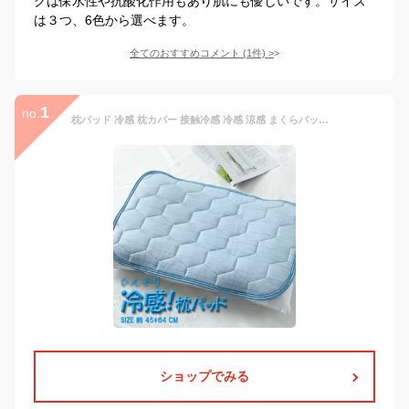
クは保水性や抗酸化作用もあり肌にも優しいです。サイズ
は３つ、6色から選べます。
全てのおすすめコメント
(
1
件)
>
1
no.
枕パッド 冷感 枕カバー 接触冷感 冷感 涼感 まくらパッド 冷感パッド 冷感マット 夏用 枕 ピローカバー 夏用枕 洗濯可能 冷たい枕 まくらパッド 枕パッド クール枕 クールピロー クール寝具 冷却パッド 涼感パッド 寝具 熱中症対策 y6
ショップでみる