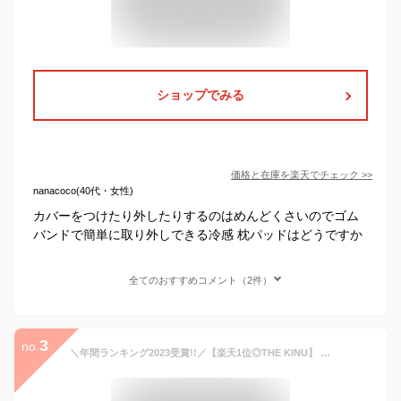
ショップでみる
価格と在庫を
楽天
でチェック
>>
nanacoco(40代・女性)
カバーをつけたり外したりするのはめんどくさいのでゴム
バンドで簡単に取り外しできる冷感 枕パッドはどうですか
全てのおすすめコメント（2件）
3
no.
＼年間ランキング2023受賞!!／【楽天1位◎THE KINU】 シルク 枕カバー シルク枕カバー 洗える 片面 大きめ 洗濯機可 100% 25匁 赤ちゃん 保湿 高級 封筒式 可愛い ヘアケア ギフト 敏感肌 おしゃれ 43×63cm 50×70cm tk-1002