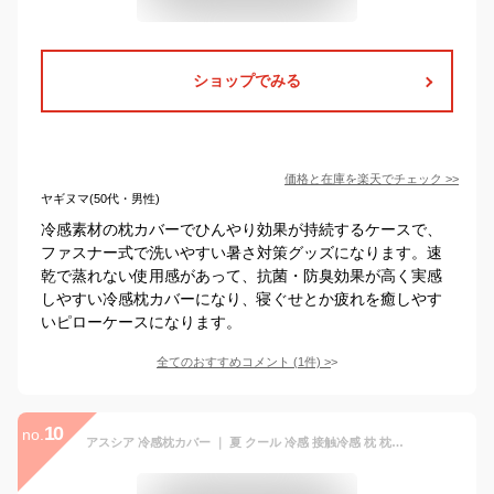
ショップでみる
価格と在庫を
楽天
でチェック
>>
ヤギヌマ(50代・男性)
冷感素材の枕カバーでひんやり効果が持続するケースで、
ファスナー式で洗いやすい暑さ対策グッズになります。速
乾で蒸れない使用感があって、抗菌・防臭効果が高く実感
しやすい冷感枕カバーになり、寝ぐせとか疲れを癒しやす
いピローケースになります。
全てのおすすめコメント
(
1
件)
>
10
no.
アスシア 冷感枕カバー ｜ 夏 クール 冷感 接触冷感 枕 枕カバー 冷たい ひんやり 寝具 ピロー ピローケース 睡眠 眠り 睡眠改善 快眠 睡眠の質 眠りの質 質の良い睡眠 handicrafts-sleep