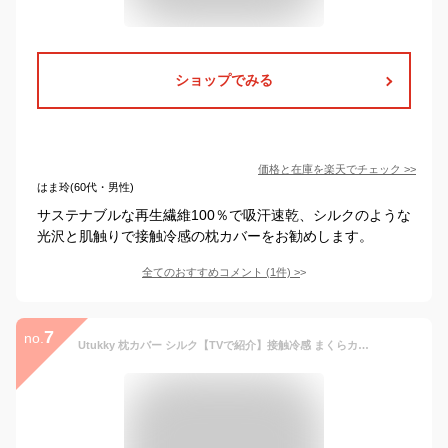
ショップでみる
価格と在庫を
楽天
でチェック
>>
はま玲(60代・男性)
サステナブルな再生繊維100％で吸汗速乾、シルクのような
光沢と肌触りで接触冷感の枕カバーをお勧めします。
全てのおすすめコメント
(
1
件)
>
7
no.
Utukky 枕カバー シルク【TVで紹介】接触冷感 まくらカバー シルク 43×63cm シルク100％枕カバー 6Aランク 封筒式 両面用 シルクタイプ 封筒式 ピローケース 美髪・美肌 乾燥対策 静電気防止 お肌に優しい 抗菌防臭 寝具 1枚セット グレイッシュブルー