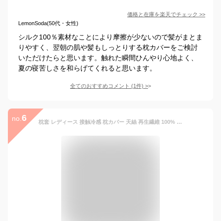
価格と在庫を
楽天
でチェック
>>
LemonSoda(50代・女性)
シルク100％素材なことにより摩擦が少ないので髪がまとま
りやすく、翌朝の肌や髪もしっとりする枕カバーをご検討
いただけたらと思います。触れた瞬間ひんやり心地よく、
夏の寝苦しさを和らげてくれると思います。
全てのおすすめコメント
(
1
件)
>
6
no.
枕套 レディース 接触冷感 枕カバー 天絲 再生繊維 100% 夏用 軽量 吸湿速乾 純色 花柄 豆沙紫 海茵ブルー 藍蓮紫 ミルク杏 俏佳人 石墨グリーン 夏莎蘭 シャンパンゴールド 雅士グレー ココナッツグレー 銀河グレー 桜花ピンク 48x74cm