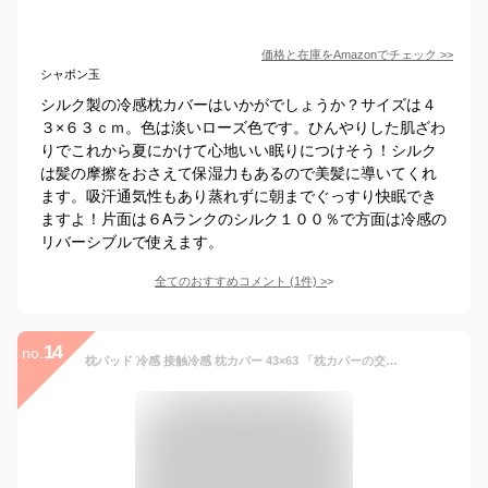
価格と在庫を
Amazon
でチェック
>>
シャボン玉
シルク製の冷感枕カバーはいかがでしょうか？サイズは４
３×６３ｃｍ。色は淡いローズ色です。ひんやりした肌ざわ
りでこれから夏にかけて心地いい眠りにつけそう！シルク
は髪の摩擦をおさえて保湿力もあるので美髪に導いてくれ
ます。吸汗通気性もあり蒸れずに朝までぐっすり快眠でき
ますよ！片面は６Aランクのシルク１００％で方面は冷感の
リバーシブルで使えます。
全てのおすすめコメント
(
1
件)
>
14
no.
枕パッド 冷感 接触冷感 枕カバー 43×63 「枕カバーの交換が面倒で後回しにしてしまう」方へ。ゴムバンドで着脱一瞬、洗濯機で毎日洗えてすぐ乾く。夏用ひんやり枕パットで、いつでも清潔・涼しい眠りを。