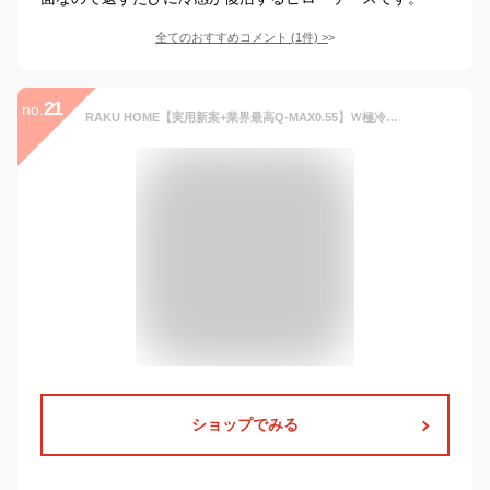
全てのおすすめコメント
(
1
件)
>
21
no.
RAKU HOME【実用新案+業界最高Q-MAX0.55】Ｗ極冷感 枕カバー 冷感 ひんやり 43×63 40×60 まくらカバー リバーシブル仕様 【光のチカラで抗菌防臭】ファスナー式 ひんやり枕カバー ピローケース 接触冷感 クール 夏用 冷たい 涼しい 両面用 サラサラ 洗える 43×63 くすみ水色
ショップでみる