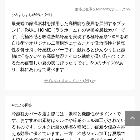
価格と在庫を
Amazon
でチェック
>>
ひろよしよし(50代・女性)
最先端の保温素材を採用した高機能な寝具を展開するブラ
ンド、RAKU HOME（ラクホーム）のＷ極冷感枕カバーで
す。究極冷感と吸湿放熱冷感を実現する極冷感糸100％を独
自技術でオリジナル二層構造にすることで吸放湿性と通気
性を併せ持つ冷感枕カバーです。触れるとひんやりした感
触に汗をかいても高吸放湿ナイロン繊維が吸い取ってくれ
るため寝苦しい夏の夜にぴったりです。5つのサイズがあ
り、枕にあわせて選べます。
全てのおすすめコメント
(
2
件)
>
AIによる回答
冷感枕カバーを選ぶ際には、素材と機能性がポイントで
す。おすすめの素材はシルクや冷感ジェル加工がされてい
るものです。シルクは髪の摩擦を軽減し、寝癖や傷みを抑
える効果に優れています。一方、冷感ジェル加工は夏場で
も涼しく快適な眠りをサポートします。選び方のポイント