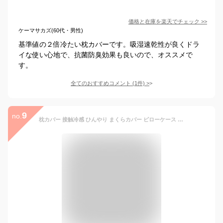
価格と在庫を
楽天
でチェック
>>
ケーマサカズ(60代・男性)
基準値の２倍冷たい枕カバーです。吸湿速乾性が良くドラ
イな使い心地で、抗菌防臭効果も良いので、オススメで
す。
全てのおすすめコメント
(
1
件)
>
9
no.
枕カバー 接触冷感 ひんやり まくらカバー ピローケース 43×63cm ファスナー 洗える 夏用 涼しい 熱中症対策 冷感 通気 吸湿 冷たい クール 速乾 ムレない 抗菌 防臭 Q-Max0.55 冷感枕カバー 節電 省エネ ひんやりグッズ 寝具