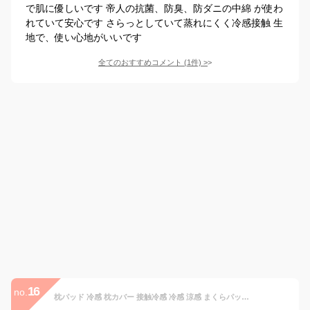
で肌に優しいです 帝人の抗菌、防臭、防ダニの中綿 が使わ
れていて安心です さらっとしていて蒸れにくく冷感接触 生
地で、使い心地がいいです
全てのおすすめコメント
(
1
件)
>
16
no.
枕パッド 冷感 枕カバー 接触冷感 冷感 涼感 まくらパッド 冷感パッド 冷感マット 夏用 枕 ピローカバー 夏用枕 洗濯可能 冷たい枕 まくらパッド 枕パッド クール枕 クールピロー クール寝具 冷却パッド 涼感パッド 寝具 熱中症対策 y6