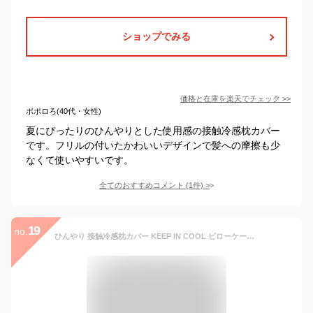
ショップでみる
価格と在庫を
楽天
でチェック
>>
ポポロろ(40代・女性)
夏にぴったりのひんやりとした使用感の接触冷感枕カバー
です。フリルの付いたかわいいデザインで髪への摩擦も少
なくて使いやすいです。
全てのおすすめコメント
(
1
件)
>
19
no.
ひんやり 接触冷感枕カバー KEEP IN COOL ピローケース 50x70cm クールピローケース マニフレックスのピローグランデに使える大型枕(50x70cm)用のアイスピローケース【メール便可】