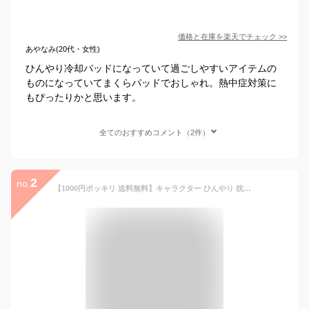
価格と在庫を
楽天
でチェック
>>
あやなみ(20代・女性)
ひんやり冷却パッドになっていて過ごしやすいアイテムの
ものになっていてまくらパッドでおしゃれ。熱中症対策に
もぴったりかと思います。
全てのおすすめコメント（2件）
2
no.
【1000円ポッキリ 送料無料】キャラクター ひんやり 枕カバー 冷感 枕パッド 43×63cm 接触冷感 さらさら 快適 かわいい 夏用 まくらカバー ピロケース ピローケース 寝具 洗える クール 涼しい 速乾 吸水 蒸れにくい 肌触り良い 夏布団 省エネ 節電 熱帯夜 トトロ サンリオ