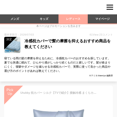
メンズ
キッズ
レディース
マイページ
本ページはプロモーションを含みます
最終更新日：2026/07/03
61
View
23
コメント
決定
冷感枕カバーで髪の摩擦を抑えるおすすめ商品を
教えてください
寝ている間の髪の摩擦を抑えるために、冷感枕カバーのおすすめを探しています。
夏でも快適に眠れて、ひんやり感がしっかり続くものだと嬉しいです。髪が絡まり
にくく、寝癖やダメージを減らせる冷感枕カバーで、実際に使って良かった商品や
選び方のポイントがあれば教えてください。
キテミヨ-kitemiyo-編集部
Pick
Utukky 枕カバー シルク【TVで紹介】接触冷感 まくらカバー シルク 43×63cm シルク100％枕カバー 6Aランク 封筒式 両面用 シルクタイプ 封筒式 ピローケース 美髪・美肌 乾燥対策 静電気防止 お肌に優しい 抗菌防臭 寝具 1枚セット グレイッシュブルー
Up