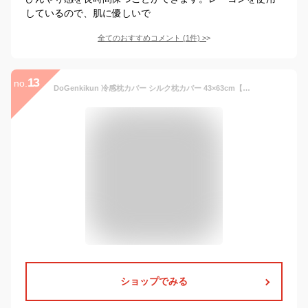
しているので、肌に優しいで
全てのおすすめコメント
(
1
件)
>
13
no.
DoGenkikun 冷感枕カバー シルク枕カバー 43×63cm【接触冷感 Q-MAX0.42】ひんやり 冷感×吸汗通気性 片面シルク 美髪・美肌 摩擦軽減 吸湿通気 洗える 夏用ピローケース 暑さ対策 リバーシブル仕様 ローズ
ショップでみる