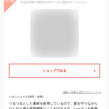
12
no.
【2点目半額!＆限定5%OFFクーポン配布中】 とろとろ枕カバー 冷感枕カバー Verilady 正規品 ふわっとろ 洗える 肌掛け枕カバー 肌枕カバー タオル枕カバー くしゅくしゅ枕カバー レーヨン枕カバー マシュマロ枕カバー オールシーズン 冷感 夏掛け枕カバー 母の日 ギフト
ショップでみる
価格と在庫を
楽天
でチェック
>>
レモンジュース(20代・女性)
つるつるとした素材を使用しているので、髪を守りながら
ひんやり感を長時間保つことができます。レーヨンを使用