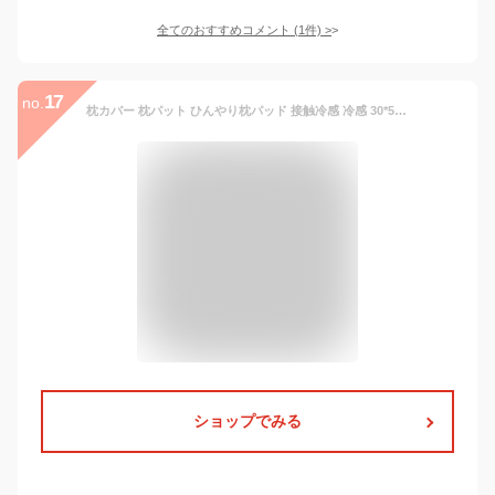
全てのおすすめコメント
(
1
件)
>
17
no.
枕カバー 枕パット ひんやり枕パッド 接触冷感 冷感 30*50cm 50*70cm 夏用 夏 夏用枕 冷感枕カバー 節電 冷却マット クールマット 冷感マット まくらパッド ピローパッド 送料無料 まくらカバー 抗菌 防臭 ピローカバー 涼しい 省エネ 吸水 速乾 ひんやり 夏用 洗濯
ショップでみる