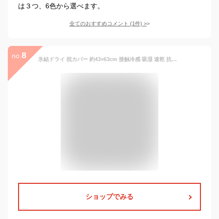
は３つ、6色から選べます。
全てのおすすめコメント
(
1
件)
>
8
no.
氷結ドライ 枕カバー 約43×63cm 接触冷感 吸湿 速乾 抗菌 防臭
ショップでみる