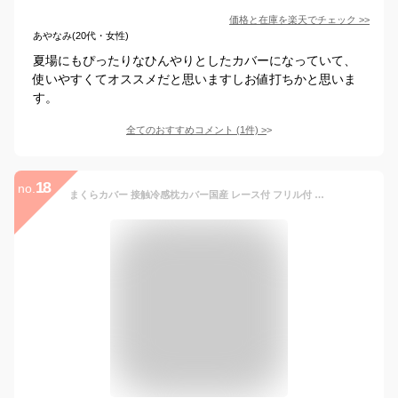
価格と在庫を
楽天
でチェック
>>
あやなみ(20代・女性)
夏場にもぴったりなひんやりとしたカバーになっていて、
使いやすくてオススメだと思いますしお値打ちかと思いま
す。
全てのおすすめコメント
(
1
件)
>
18
no.
まくらカバー 接触冷感枕カバー国産 レース付 フリル付 可愛い 綿100％43x63cm まくらカバー4枚までゆうパケットメール便送料無料10P18Jun16