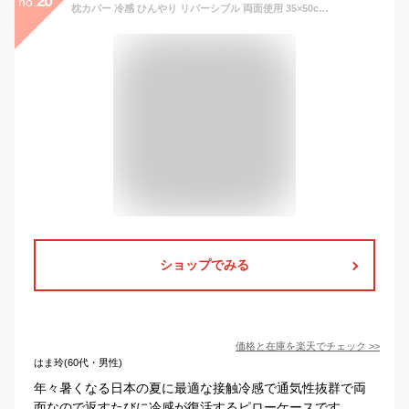
20
no.
枕カバー 冷感 ひんやり リバーシブル 両面使用 35×50cm 43×63cm 50×70cm まくらカバー 夏用 ピローケース 接触冷感 涼しい まくらかば ー サラサラ 通気 吸汗 速乾 抗菌 防臭 防ダニ ピローカバー ピロケース 枕ケース ァスナー 汗取り 春 夏
ショップでみる
価格と在庫を
楽天
でチェック
>>
はま玲(60代・男性)
年々暑くなる日本の夏に最適な接触冷感で通気性抜群で両
面なので返すたびに冷感が復活するピローケースです。