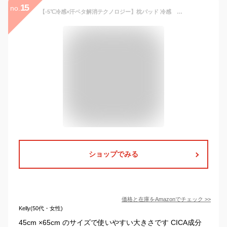
15
no.
【-5℃冷感×汗ベタ解消テクノロジー】枕パッド 冷感 夏用 Q-MAX0.56 気孔構造で頭の熱を逃がして、朝までさらっと＆ムレにくい 冷感枕カバー【CICA肌に優しい×帝人抗菌防臭防ダニ中綿】ひんやり枕パッド 夏用枕ぱっと 接触冷感 冷たい サラサラ 吸水速乾 洗える 45x65CM ブルー
ショップでみる
価格と在庫を
Amazon
でチェック
>>
Kelly(50代・女性)
45cm ×65cm のサイズで使いやすい大きさです CICA成分