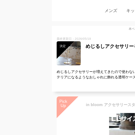
メンズ
キッ
本ペ
最終更新日：2026/05/19
めじるしアクセサリー
決定
めじるしアクセサリーが増えてきたので使わな
テリアになるようなおしゃれに飾れる透明ケー
Pick
Up