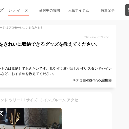
ズ
レディース
受付中の質問
人気アイテム
特集記事
ージはプロモーションを含みます
268
View
22
コメント
をきれいに収納できるグッズを教えてください。
いものは収納しておきたいです。見やすく取り出しやすいスタンドやイン
スなど、おすすめを教えてください。
キテミヨ-kitemiyo-編集部
in bloom アクセサリースタンド ツリー LLサイズ （ インブルーム アクセサリー 収納 ディスプレイ 真鍮風 ネックレス チョーカー ブレスレット トレー ジュエリースタンド トレイ オブジェ リビング 玄関 ゴールド 吊るす 飾る ）【3980円以上送料無料】