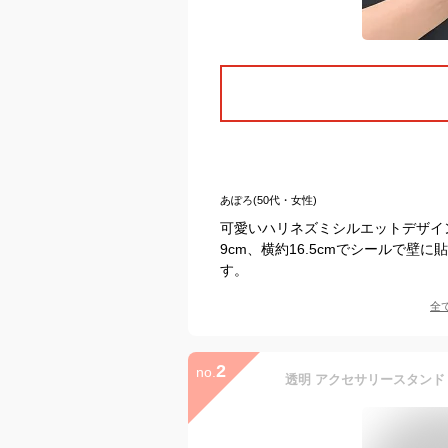
あぽろ(50代・女性)
可愛いハリネズミシルエットデザイ
9cm、横約16.5cmでシールで
す。
全
2
no.