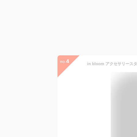
4
no.