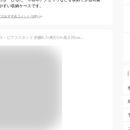
やすい収納ケースです。
てのおすすめコメント
(
1
件)
>
無印良品 アクリルネックレス・ピアススタンド 約幅6.7×奥行13×高さ25cm 18958207