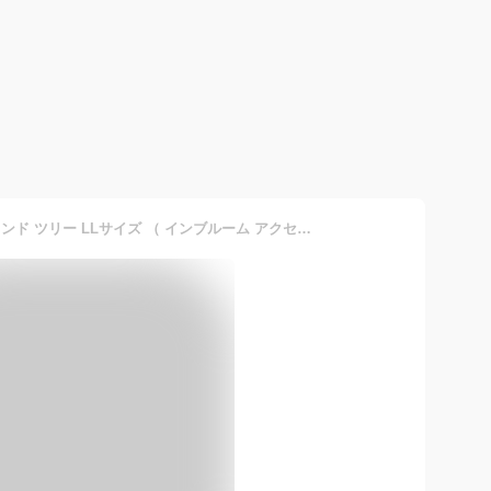
in bloom アクセサリースタンド ツリー LLサイズ （ インブルーム アクセサリー 収納 ディスプレイ 真鍮風 ネックレス チョーカー ブレスレット トレー ジュエリースタンド トレイ オブジェ リビング 玄関 ゴールド 吊るす 飾る ）【3980円以上送料無料】