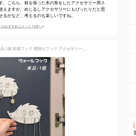
す。こちら、枝を張った木の形をしたアクセサリー用ス
使えますが、めじるしアクセサリーにもぴったりだと思
せるかなど、考えるのも楽しいですね。
てのおすすめコメント
(
1
件)
>
送料無料 ウォールフック 単品 1個 粘着フック 壁掛けフック アクセサリー収納 ハリネズミ型 穴あけ不要 取り付け簡単 引っ掛け キーフック 小物掛け 鍵掛け 壁面 省スペース 玄関 便利