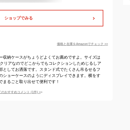
ショップでみる
価格と在庫を
Amazon
でチェック
>>
ー収納ケースがちょうどよくてお薦めですよ。サイズは
６０度クリアなのでどこからでもコレクションしためじるしア
部としてお洒落です。スタンド式でたくさん吊るせるフ
のショーケースのようにディスプレイできます。横をす
でまるごと取り出せて便利です！
てのおすすめコメント
(
1
件)
>