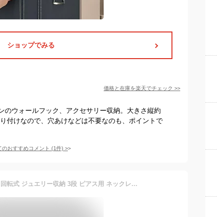
ショップでみる
価格と在庫を
楽天
でチェック
>>
ンのウォールフック、アクセサリー収納。大きさ縦約
壁に貼り付けなので、穴あけなどは不要なのも、ポイントで
てのおすすめコメント
(
1
件)
>
透明 アクセサリースタンド 回転式 ジュエリー収納 3段 ピアス用 ネックレス用 360度回転 省スペース ブレスレット用 自宅用 宝石店用 プラスチック製 16cm