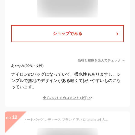
ショップでみる
価格と在庫を
楽天
でチェック
>>
あやなみ(20代・女性)
ナイロンのバッグになっていて、撥水性もありますし、シ
ンプルで無地のデザインがある軽くて扱いやすいものにな
っています。
全てのおすすめコメント
(
1
件)
>
12
no.
トートバッグ レディース ブランド アネロ anello a4 大容量 撥水 軽量 かわいい おしゃれ 大きめ ファスナー付き 通勤 通学 旅行 マザーズバッグ ペットボトル プレゼント ギフト