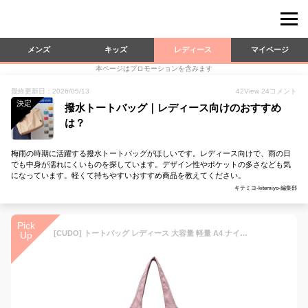
メンズ
キッズ
レディース
マイページ
本ページはプロモーションを含みます
最終更新日：2026/05/13
42
View
24
コメント
決定
撥水トートバッグ｜レディース向けのおすすめ
は？
梅雨の時期に活躍する撥水トートバッグがほしいです。レディース向けで、雨の日
でも中身が濡れにくいものを探しています。デザイン性やポケットの多さなども気
になっています。軽くて持ちやすいおすすめ商品を教えてください。
キテミヨ-kitemiyo-編集部
Pick
[CUDO] トートバッグ レディース 大容量 軽量 A4 ナイロン 多ポケット 仕切り 撥水 ジムバッグ マザーズバッグ 通勤 通学 旅行用
Up