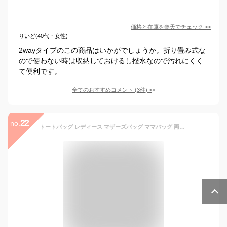
価格と在庫を
楽天
でチェック
>>
りいど(40代・女性)
2wayタイプのこの商品はいかがでしょうか。折り畳み式な
ので使わない時は収納しておけるし撥水なので汚れにくく
て便利です。
全てのおすすめコメント
(
3
件)
>
22
no.
トートバッグ レディース マザーズバッグ ママバッグ 両面撥水 通勤 通学 傘入れ 大きめ ファスナー付き a4 自立 保育園 かわいい 軽い 横 丈夫 韓国 黒 シンプル 幅40cm マチ広め ポケットたくさん 無地