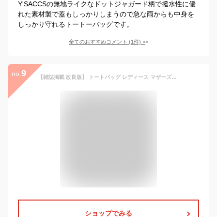
Y'SACCSの無地ライクなドットジャガード柄で撥水性に優
れた素材製で蓋もしっかりしまうので急な雨からも中身を
しっかり守れるトートーバッグです。
全てのおすすめコメント
(
1
件)
>
9
no.
【雑誌掲載 改良版】 トートバッグ レディース マザーズバッグ a4 ショルダー 大きめ ナイロン 軽い 斜め掛け カジュアル ジム 無地 おしゃれ かわいい シンプル 黒 トート バッグ レディースバッグ ナイロンバッグ
ショップでみる