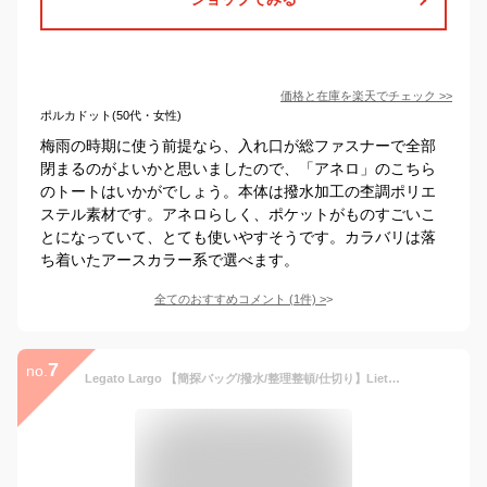
価格と在庫を
楽天
でチェック
>>
ポルカドット(50代・女性)
梅雨の時期に使う前提なら、入れ口が総ファスナーで全部
閉まるのがよいかと思いましたので、「アネロ」のこちら
のトートはいかがでしょう。本体は撥水加工の杢調ポリエ
ステル素材です。アネロらしく、ポケットがものすごいこ
とになっていて、とても使いやすそうです。カラバリは落
ち着いたアースカラー系で選べます。
全てのおすすめコメント
(
1
件)
>
7
no.
Legato Largo 【簡探バッグ/撥水/整理整頓/仕切り】Lieto トートバッグ レガートラルゴ バッグ トートバッグ グレー グリーン イエロー ネイビー ブラック【送料無料】