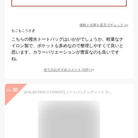
価格と在庫を
楽天
でチェック
>>
もこもこうさぎ
こちらの撥水トートバッグはいかがでしょうか。軽量なナ
イロン製で、ポケットも多めなので整理しやすくて良いと
思います。カラーバリエーションが豊富なのも良いです
ね。
全てのおすすめコメント
(
1
件)
>
10
no.
[KALIDI FANCY FOREST] トートバッグ レディース 大容量 ショルダーバッグ 通勤バッグ レディーストートバッグ A4 かばん 肩掛け レディース 軽量 旅行 撥水