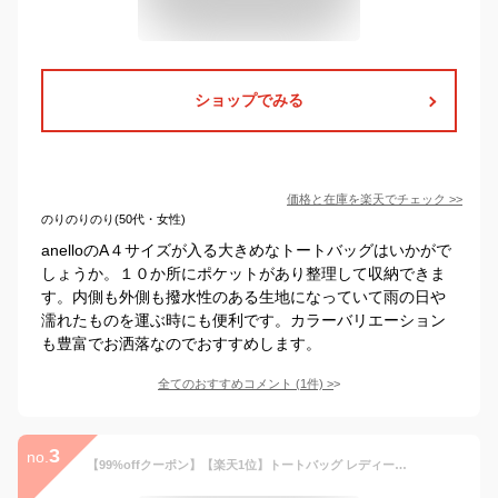
ショップでみる
価格と在庫を
楽天
でチェック
>>
のりのりのり(50代・女性)
anelloのA４サイズが入る大きめなトートバッグはいかがで
しょうか。１０か所にポケットがあり整理して収納できま
す。内側も外側も撥水性のある生地になっていて雨の日や
濡れたものを運ぶ時にも便利です。カラーバリエーション
も豊富でお洒落なのでおすすめします。
全てのおすすめコメント
(
1
件)
>
3
no.
【99%offクーポン】【楽天1位】トートバッグ レディース ファスナー付き ナイロン 大きめ 軽い 仕切り ポケット 撥水 大容量 通勤 通学 お出かけ 肩掛け キルティング a4 収納 かわいい おしゃれ 自立 マザーズバッグ シンプル パスケース LIZDAYS