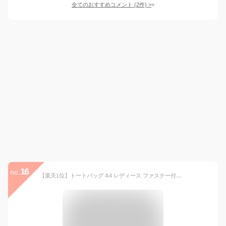
全てのおすすめコメント
(
2
件)
>
16
no.
【楽天1位】トートバッグ A4 レディース ファスナー付き 大きめ 無地 シンプル ナイロン 収納ポケット 手提げ 肩掛け 2way 軽量 おしゃれ 大容量 撥水加工 おしゃれ お買い物バック 持ち運び 便利 整理整頓 通勤 通学 ネコポス送料無料！【ra60211】