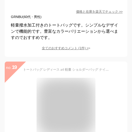
価格と在庫を
楽天
でチェック
>>
GRNBU(60代・男性)
軽量撥水加工付きのトートバッグです。シンプルなデザイ
ンで機能的です。豊富なカラーバリエーションから選べま
すのでおすすめです。
全てのおすすめコメント
(
1
件)
>
19
no.
トートバッグ レディース a4 軽量 ショルダーバッグ ナイロン 斜めがけ メンズ 大容量 通勤 通学 2way 軽い 撥水 ポケット多い 人気 マザーズバッグ おしゃれ かわいい ファスナー付き かばん 肩掛け 無地 旅行 仕切り 自立 横型