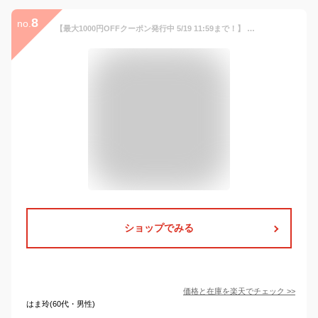
8
no.
【最大1000円OFFクーポン発行中 5/19 11:59まで！】 イザック Y’SACCS バッグ トートバッグ ショルダー レディース 撥水 POLKA DOTS TOTE S ポルカドット ブラック ネイビー 黒 Y92-11-02 母の日
ショップでみる
価格と在庫を
楽天
でチェック
>>
はま玲(60代・男性)