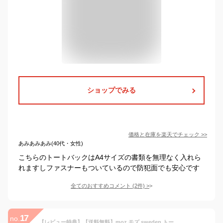
ショップでみる
価格と在庫を
楽天
でチェック
>>
あみあみあみ(40代・女性)
こちらのトートバックはA4サイズの書類を無理なく入れら
れますしファスナーもついているので防犯面でも安心です
全てのおすすめコメント
(
2
件)
>
17
no.
【レビュー特典】【送料無料】moz モズ sweden トートバッグ レディース マザーズバッグ 大きめ A4 縦 軽量 軽い 撥水 はっ水 大容量 Lサイズ 肩掛け ママバッグ トート バッグ 通勤 保育園 通学 かわいい おしゃれ 無地 メンズ 北欧 新生活