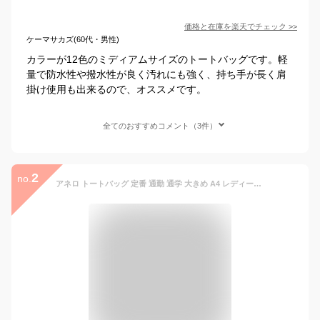
価格と在庫を
楽天
でチェック
>>
ケーマサカズ(60代・男性)
カラーが12色のミディアムサイズのトートバッグです。軽
量で防水性や撥水性が良く汚れにも強く、持ち手が長く肩
掛け使用も出来るので、オススメです。
全てのおすすめコメント（3件）
2
no.
アネロ トートバッグ 定番 通勤 通学 大きめ A4 レディース 10ポケット マザーズバッグ 多機能 収納力 底ポケット 両面はっ水 おしゃれ 大人 かわいい シンプル 無地 GL グリッター 両面撥水杢ポリ トート GT-T0473 gtt0473