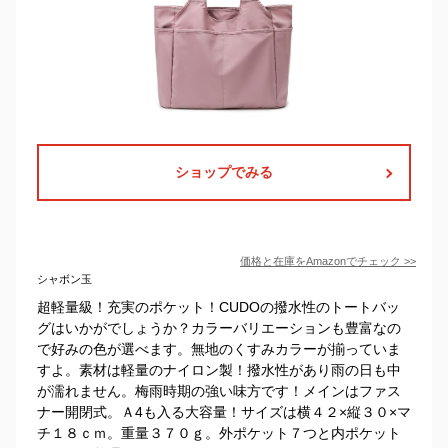
ショップでみる
価格と在庫を
Amazon
でチェック
>>
シャボン玉
超軽量級！充実のポケット！CUDOの撥水性のトートバッ
グはいかがでしょうか？カラーバリエーションも豊富なの
で好みの色が選べます。無地のくすみカラーが揃っていま
すよ。素材は軽量のナイロン製！撥水性があり雨の日も中
が濡れません。梅雨時期の強い味方です！メインはファス
ナー開閉式。Ａ4も入る大容量！サイズは横４２×縦３０×マ
チ１８ｃｍ。重量３７０ｇ。外ポケット７つと内ポケット