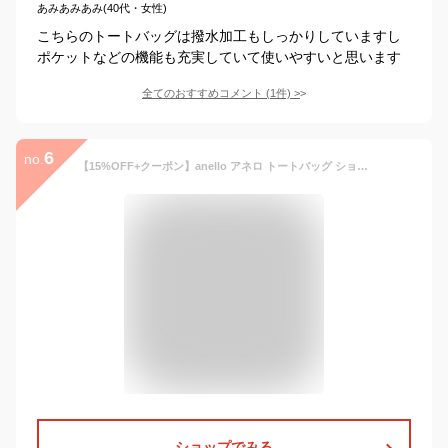
あみあみあみ(40代・女性)
こちらのトートバッグは撥水加工もしっかりしていますし
ポケットなどの機能も充実していて使いやすいと思います
全てのおすすめコメント
(
1
件)
>
6
no.
【15%OFF+クーポン】anello アネロ トートバッグ ショルダーバッグ 2WAY 斜め掛け 肩がけ マザーバッグ 通勤 通学 旅行 トラベル カジュアル シンプル 軽量 撥水 杢ポリ ママバッグ 大きめ ファスナー付き a4 オシャレ かわいい 軽い 無地 ジッパー PCバッグ 大容量
ショップでみる