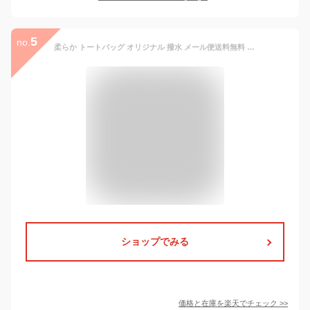
5
no.
柔らか トートバッグ オリジナル 撥水 メール便送料無料 バッグ ママバッグ マザーバッグ レインバッグ 台形 鞄 かばん かわいい ファスナー付き ドット 水玉 レモン はっ水加工 1427 A4 B4 折りたたみ 軽量 軽い レディース 女性 撥水 水に強い 水 強い 横 横型 かわいい
ショップでみる
価格と在庫を
楽天
でチェック
>>