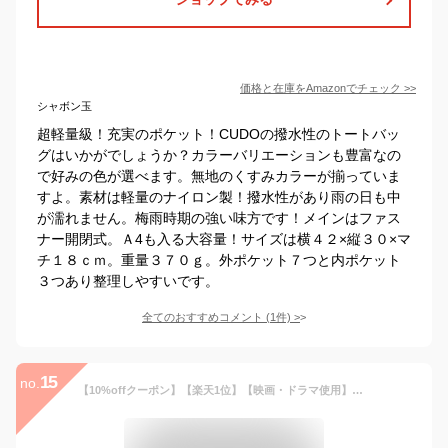
価格と在庫を
Amazon
でチェック
>>
シャボン玉
超軽量級！充実のポケット！CUDOの撥水性のトートバッ
グはいかがでしょうか？カラーバリエーションも豊富なの
で好みの色が選べます。無地のくすみカラーが揃っていま
すよ。素材は軽量のナイロン製！撥水性があり雨の日も中
が濡れません。梅雨時期の強い味方です！メインはファス
ナー開閉式。Ａ4も入る大容量！サイズは横４２×縦３０×マ
チ１８ｃｍ。重量３７０ｇ。外ポケット７つと内ポケット
３つあり整理しやすいです。
全てのおすすめコメント
(
1
件)
>
15
no.
【10%offクーポン】【楽天1位】【映画・ドラマ使用】トートバッグ レディース 軽量 a4 仕切りトート 撥水 ナイロン 上品 キルティング おしゃれ 肩掛け 通勤 通学 通勤バッグ ママバッグ 推し活トート ライブ バッグ ナイロンバッグ 多収納 売れ筋 LIZDAYS