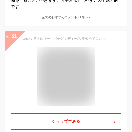
物を守ることができます。お手入れもしやすいので魅力的
です。
全てのおすすめコメント
(
4
件)
>
21
no.
anello アネロ トートバッグ レディース/撥水 ナイロン パッカブル 2way トートバッグ キャリーオンバッグ 折りたたみ 折り畳み ポケッタブル お買い物バッグ かわいい 可愛い おしゃれ ファスナー付き 大きい 大きめ 大容量 大型 軽い 軽量/AT-C3241 正規品 ブランド
ショップでみる