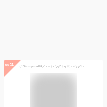
11
no.
＼10%coupon+15P／トートバッグ ナイロン バッグ レディース 軽量 大容量 A4 B5 2WAY ショルダー 手提げ 肩掛けバッグ 撥水 おしゃれ 収納 軽い 通勤バッグ ママ マザーズ バッグ 無地 普段使い 旅行 通学 キャンバス 鞄 かばん B7702