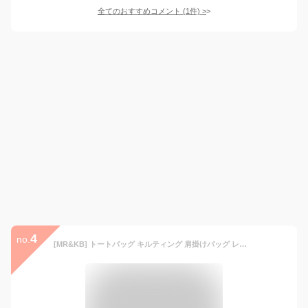
全てのおすすめコメント
(
1
件)
>
4
no.
[MR&KB] トートバッグ キルティング 肩掛けバッグ レディース ふわふわ A4対応 軽量 撥水 ナイロン製 大容量 おしゃれバッグ 通勤バック (ベージュ)