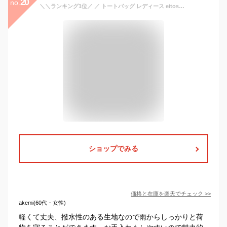
20
no.
＼＼ランキング1位／ ／ トートバッグ レディース eitoshow バッグ ショルダー付き 軽い ナイロン トートバック 撥水加工 ショルダーバッグ マザーズバッグ 大容量 大きめ プリント 肩掛け 2WAY 高校生 通学 旅行バック ヨガバッグ かわいい PR-MAMA 母の日
ショップでみる
価格と在庫を
楽天
でチェック
>>
akemi(60代・女性)
軽くて丈夫、撥水性のある生地なので雨からしっかりと荷