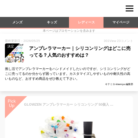
メンズ
キッズ
レディース
マイページ
本ページはプロモーションを含みます
最終更新日：2026/05/25
301
View
23
コメント
決定
アンブレラマーカー｜シリコンリングはどこに売
ってる？人気のおすすめは？
推し活でアンブレラマーカーをハンドメイドしたいのですが、シリコンリングがど
こに売ってるのか分からず困っています。カスタマイズしやすいものや耐久性の高
いものなど、おすすめ商品をぜひ教えて下さい。
キテミヨ-kitemiyo-編集部
Pick
GLOWZEN アンブレラマーカー シリコンリング 50個入 ペットボトルマーカー カラフルリング
Up