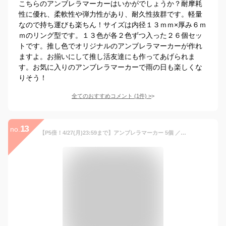
こちらのアンブレラマーカーはいかがでしょうか？耐摩耗
性に優れ、柔軟性や弾力性があり、耐久性抜群です。軽量
なので持ち運びも楽ちん！サイズは内径１３ｍｍ×厚み６ｍ
ｍのリング型です。１３色が各２色ずつ入った２６個セッ
トです。推し色でオリジナルのアンブレラマーカーが作れ
ますよ。お揃いにして推し活友達にも作ってあげられま
す。お気に入りのアンブレラマーカーで雨の日も楽しくな
りそう！
全てのおすすめコメント
(
1
件)
>
13
no.
【P5倍！4/27(月)23:59まで】アンブレラマーカー 5個 ／20個 ／ 50個 マルカンタイプ カニカン付 シルバー シリコンリング Oリング 傘につける 盗難防止 グッズ ゴム ペットボトル 間違い 防止 名前 傘マーカー 目印 リップ キーホルダー ボトルマーカー 紛失防止