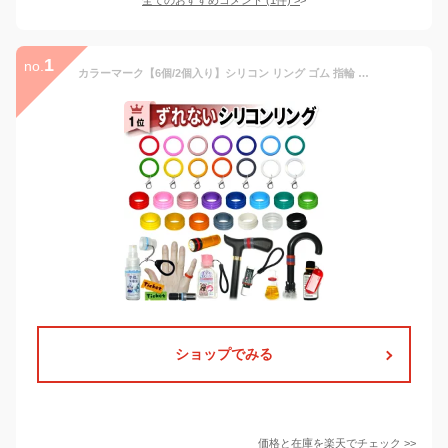
1
no.
カラーマーク【6個/2個入り】シリコン リング ゴム 指輪 アンブレラマーカー 傘 杖 目印 傘マーカー チャーム カニカン 持ち手 グリップ カバー テープ 滑り止め ハンドジェル 手ピカジェル ジェル スプレー 消毒液 ボトル ホルダー 携帯 消毒 除菌 ペットボトル マーカー
ショップでみる
価格と在庫を
楽天
でチェック
>>