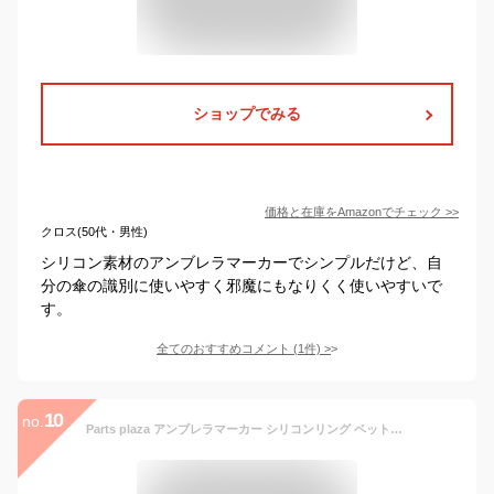
ショップでみる
価格と在庫を
Amazon
でチェック
>>
クロス(50代・男性)
シリコン素材のアンブレラマーカーでシンプルだけど、自
分の傘の識別に使いやすく邪魔にもなりくく使いやすいで
す。
全てのおすすめコメント
(
1
件)
>
10
no.
Parts plaza アンブレラマーカー シリコンリング ペットボトルマーカー 5個/50個 ゴールドカニカン付き (5個, むらさき)