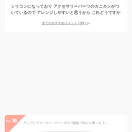
シリコンになっており アクセサリーパーツのカニカンがつ
いているので アレンジしやすいと思うから これどうですか
全てのおすすめコメント
(
3
件)
>
16
no.
アンブレラマーカー パーツ STD 3個組 7色から選べる【ゆうパケット対応 送料無料】 アンブレラ 傘 ネームタグ 傘マーク 傘マーカー 傘目印 傘チャーム 傘タグ 傘印 傘リング シリコン シリコンリング 傘 アクセサリー チャーム リング タグ 入園 入学 買い回り