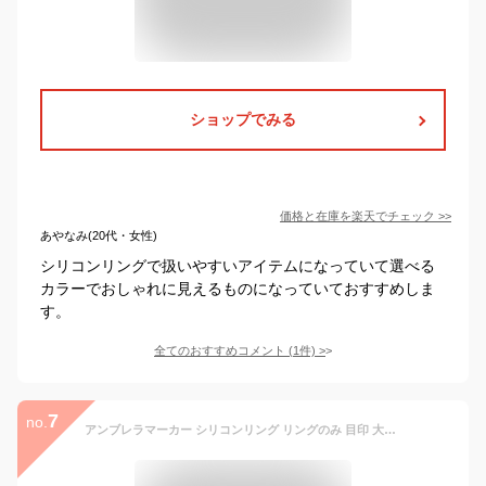
ショップでみる
価格と在庫を
楽天
でチェック
>>
あやなみ(20代・女性)
シリコンリングで扱いやすいアイテムになっていて選べる
カラーでおしゃれに見えるものになっていておすすめしま
す。
全てのおすすめコメント
(
1
件)
>
7
no.
アンブレラマーカー シリコンリング リングのみ 目印 大王製作所 アクセサリー マーカー ペットボトルマーカー 持ち手用 パーツ ハンドメイド 製作用 1個/10個/50個/100個【ネット限定販売】 目印チャーム めじるしチャーム ガチャガチャ