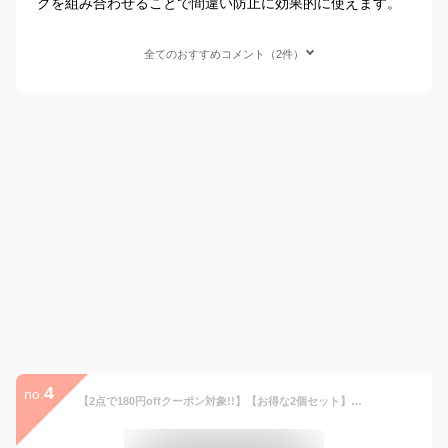
グを組み合わせることで間違い防止に効果的に使えます。
全てのおすすめコメント（2件）
4
no.
【2点で180円offクーポン対象!!】【お得な2個セット】【アンブレラマーカー 01】アンブレラ マーカー 傘 目印 チャーム ビニール傘 滑り止め シリコン リング Oリング パーツ アクセサリー ハンドメイド 手作り 手芸 梅雨 盗難防止 紛失防止 間違い防止 傘マーカー