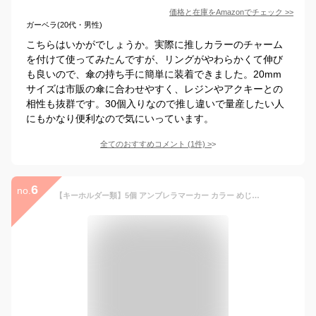
価格と在庫を
Amazon
でチェック
>>
ガーベラ(20代・男性)
こちらはいかがでしょうか。実際に推しカラーのチャーム
を付けて使ってみたんですが、リングがやわらかくて伸び
も良いので、傘の持ち手に簡単に装着できました。20mm
サイズは市販の傘に合わせやすく、レジンやアクキーとの
相性も抜群です。30個入りなので推し違いで量産したい人
にもかなり便利なので気にいっています。
全てのおすすめコメント
(
1
件)
>
6
no.
【キーホルダー類】5個 アンブレラマーカー カラー めじるしチャーム めじるしアクセサリー カラフル 推し活 パーツ カニカン付き 目印 傘マーク シリコンリング UVレジン《選べる8色》 GK