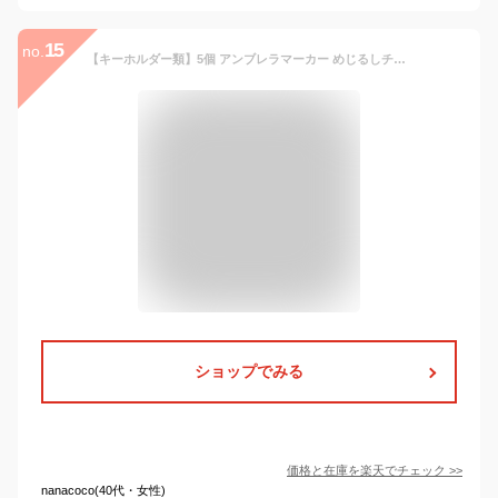
15
no.
【キーホルダー類】5個 アンブレラマーカー めじるしチャーム めじるしアクセサリー パーツ カニカン付き 目印 ボトルマーカー 傘マーク シリコンリング UVレジン 手芸 クラフト《選べる2色》 GK
ショップでみる
価格と在庫を
楽天
でチェック
>>
nanacoco(40代・女性)