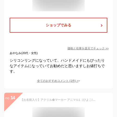
ショップでみる
価格と在庫を
楽天
でチェック
>>
あやなみ(20代・女性)
シリコンリングになっていて、ハンドメイドにもぴったり
なアイテムになっていてお勧めだと思いますしお値打ちで
す。
全てのおすすめコメント
(
1
件)
>
14
no.
【お名前入り】アクリル傘マーカー アニマル1（ひよこ/うさぎ/パンダ/ライオン/ぞう/かえる/いぬ/ねこ/くま/コアラ）アンブレラマーカー ネームプレート 名札 なまえ 名入れ 名入り 目印 チャーム マーク シリコン リング 傘 かさ レイングッズ 入園準備 入園グッズ