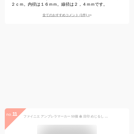
２ｃｍ。内径は１６ｍｍ。線径は２，４ｍｍです。
全てのおすすめコメント
(
1
件)
>
11
no.
ファイニエ アンブレラマーカー 50個 傘 目印 めじるし パーツ アクセサリー アンブレラマーカー シリコンリング 丸カン カニカン キーホルダー BD4193 (シルバー)