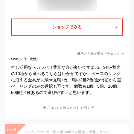
ショップでみる
価格と在庫を
楽天
でチェック
>>
Silvia(60代・女性)
推し活用ならカラバリ豊富な方が良いですよね。9色+蓄光
の10種から選べるこちらはいかがですか。ベースのリング
に沿える金具が丸環or丸環+カニ環の2種2色(金or銀)から選
べ、リングのみの選択も可です。個数も1個、5個、20個、
50個と4種あるので選びやすいと思います。
全てのおすすめコメント（2件）
3
no.
アンブレラマーカ 3個 20個 50個ヲタ活 推し活 推しカラー マルカン カニカン リングのみ 杖 ぬいぐるみシリコンリング ペンライト アクセサリー付け ハンドメイド 日傘 シリコンリング ネームタグ マーカー すべり止め チャーム