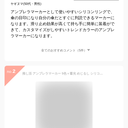
ヤギヌマ(50代・男性)
アンブレラマーカーとして使いやすいシリコンリングで、
傘の目印になり自分の傘だとすぐに判読できるマーカーに
なります。滑り止め効果が高くて持ち手に簡単に装着がで
きて、カスタマイズがしやすいトレンドカラーのアンブレ
ラマーカーになります。
全てのおすすめコメント（5件）
2
no.
推し活 アンブレラマーカー 9色＋蓄光 めじるし シリコンリング ゴム 傘 杖 リップ マーカー 傘マーカー ハンドメイド 目印 パーツ 傘の持ち手 チャーム カニカン マルカン グリップ カバー おしゃれ 滑り止め ホルダー 携帯 ネームタグ マーク ストラップ 金具