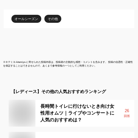
ジェル 手ピカジェル ジ
ン グリップ 
ェル スプレー 消毒液 ボ
ゃれ 滑り止
トル ホルダー 携帯 消毒
携帯 ネーム
オールシーズン
その他
除菌 ペットボトル マー
ストラップ 
カー
※
キテミヨ-kitemiyo-
に寄せられた投稿内容は、投稿者の主観的な感想・コメントを含みます。 投稿の信憑性・正確性
を保証することはできませんので、あくまで参考情報の一つとしてご利用ください。
【レディース】
その他
の人気おすすめランキング
長時間トイレに行けないとき向け女
26
性用オムツ｜ライブやコンサートに
回答
人気のおすすめは？