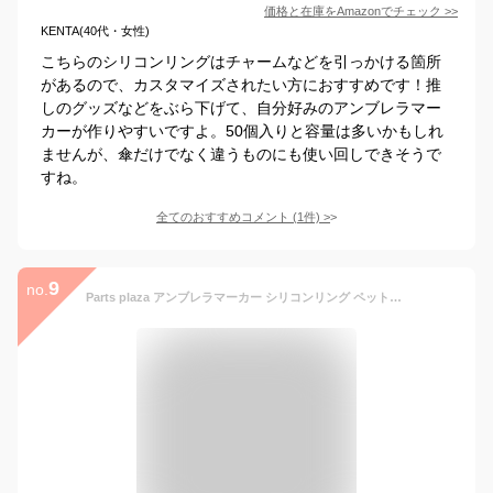
価格と在庫を
Amazon
でチェック
>>
KENTA(40代・女性)
こちらのシリコンリングはチャームなどを引っかける箇所
があるので、カスタマイズされたい方におすすめです！推
しのグッズなどをぶら下げて、自分好みのアンブレラマー
カーが作りやすいですよ。50個入りと容量は多いかもしれ
ませんが、傘だけでなく違うものにも使い回しできそうで
すね。
全てのおすすめコメント
(
1
件)
>
9
no.
Parts plaza アンブレラマーカー シリコンリング ペットボトルマーカー 5個/50個 シルバーカニカン付き (5個, 黄色)