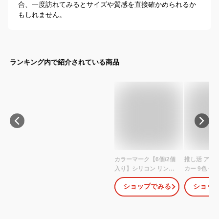
合、一度訪れてみるとサイズや質感を直接確かめられるか
もしれません。
ランキング内で紹介されている商品
カラーマーク【6個/2個
推し活 アン
入り】シリコン リング
カー 9色＋
ゴム 指輪 アンブレラマ
シリコンリン
ショップでみる
ショッ
ーカー 傘 杖 目印 傘マー
杖 リップ マ
カー チャーム カニカン
ーカー ハン
持ち手 グリップ カバー
印 パーツ 傘
テープ 滑り止め ハンド
ャーム カニ