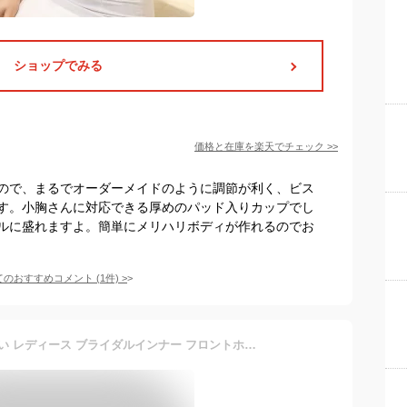
ショップでみる
価格と在庫を
楽天
でチェック
>>
ので、まるでオーダーメイドのように調節が利く、ビス
す。小胸さんに対応できる厚めのパッド入りカップでし
ルに盛れますよ。簡単にメリハリボディが作れるのでお
てのおすすめコメント
(
1
件)
>
ストラップレスブラ 落ちない レディース ブライダルインナー フロントホック ストラップレス ブラ ずれない チューブトップブラ 盛れる 脇高 ノンワイヤー ベアトップ オフショルダー インナー ドレスインナー ブラジャー 盛りブラ 小胸