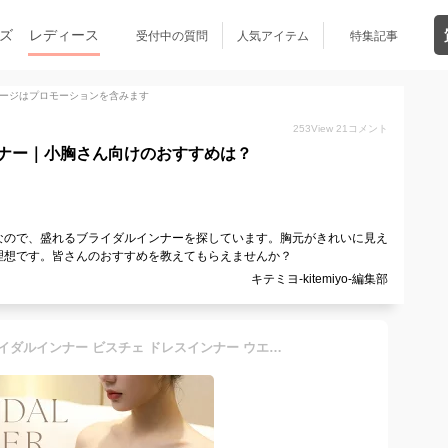
ズ
レディース
受付中の質問
人気アイテム
特集記事
ージはプロモーションを含みます
253
View
21
コメント
ナー｜小胸さん向けのおすすめは？
なので、盛れるブライダルインナーを探しています。胸元がきれいに見え
理想です。皆さんのおすすめを教えてもらえませんか？
キテミヨ-kitemiyo-編集部
ウェディングインナー ブライダルインナー ビスチェ ドレスインナー ウエストニッパー フショルダーインナー ウェディング小物 ウエディングドレス用 下着 小胸 大きいサイズ コルセット パッド入り ストラップ付【in20】