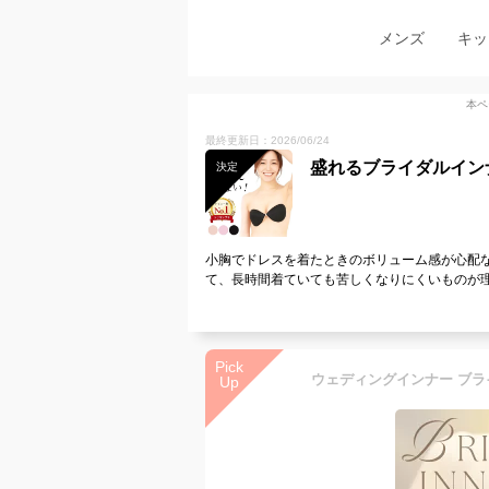
メンズ
キッ
本ペ
最終更新日：2026/06/24
盛れるブライダルイン
決定
小胸でドレスを着たときのボリューム感が心配
て、長時間着ていても苦しくなりにくいものが
Pick
Up