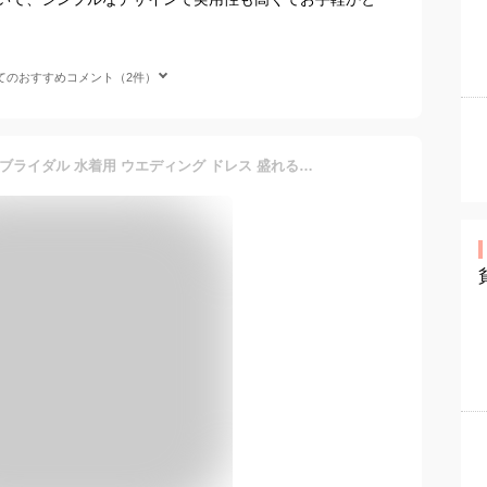
てのおすすめコメント（2件）
5倍盛り ヌードブラ Remis ブライダル 水着用 ウエディング ドレス 盛れる 5倍 布 大きい ブライダルインナー インナー 5cm 強 粘着 小胸 シームレス パテッド 正規 セクシー セット 粘着 力 強い