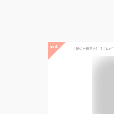
4
no.