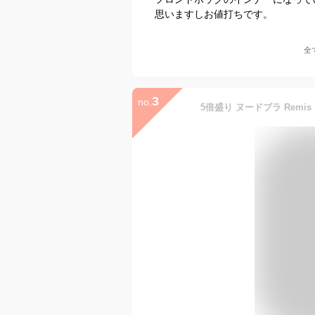
思いますしお値打ちです。
全
3
no.