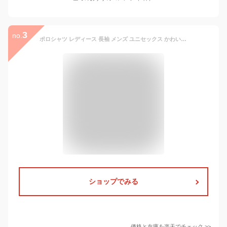
3
no.
ポロシャツ レディース 長袖 メンズ ユニセックス かわいい ドライ 吸水 速乾 ポケット UVカット 制服 ユニフォーム 仕事 クールビズ 介護 スポーツ ゴルフ カジュアル ネイビー 白 黒 父の日
ショップでみる
価格と在庫を
楽天
でチェック
>>