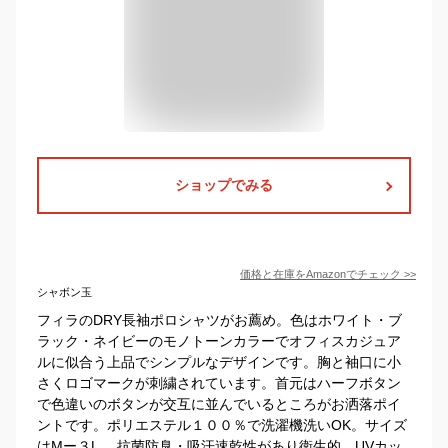
ショップでみる
価格と在庫を
Amazon
でチェック
>>
シャボン玉
フィラのDRY長袖ポロシャツがお薦め。色はホワイト・ブ
ラック・ネイビーのモノトーンカラーでオフィスカジュア
ルに似合う上品でシンプルなデザインです。胸と袖口に小
さくロゴマークが刺繍されています。首元はハーフボタン
で色違いのボタンが交互に並んでいるところがお洒落ポイ
ントです。ポリエステル１００％で洗濯機洗いOK。サイズ
はMー３L。 抗菌防臭・吸汗速乾性があり衛生的。UVカッ