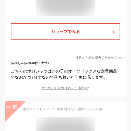
ショップでみる
価格と在庫を
楽天
でチェック
>>
あみあみあみ(40代・女性)
こちらのポロシャツはかの子のオーソドックスな定番商品
でなおかつ7分丈なので落ち着いた印象に見えます。
全てのおすすめコメント
(
6
件)
>
18
no.
ポロシャツ レディース 半袖 透けない 透けにくい 白 速乾 ドライ シルキータッチ ストレッチ 涼しい UVカット 4.7オンス 吸汗速乾 仕事着 制服 クールビズ オフィスカジュアル きれいめ 上品 介護 看護 保育士 学生 制服 ゴルフ スポーツ 無地 大きいサイズ 春 夏 2020