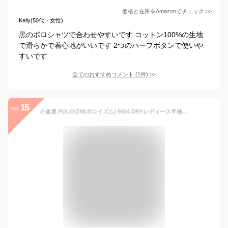
価格と在庫を
Amazon
でチェック
>>
Kelly(50代・女性)
黒のポロシャツで合わせやすいです コットン100%の生地
で滑らかで着心地がいいです 2つのハーフボタンで使いや
すいです
全てのおすすめコメント
(
1
件)
>
15
no.
小倉屋 POLOIZM(ポロイズム) 9004 DRYレディース半袖ポロ ブラック M 9004-80-M