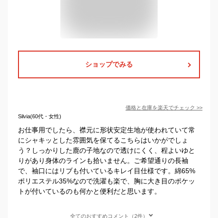
ショップでみる
価格と在庫を
楽天
でチェック
>>
Silvia(60代・女性)
お仕事用でしたら、襟元に形状安定生地が使われていて常
にシャキッとした雰囲気を保てるこちらはいかがでしょ
う？しっかりした鹿の子地なので透けにくく、程よいゆと
りがあり身体のラインも拾いません。ご希望通りの長袖
で、袖口にはリブも付いているキレイ目仕様です。綿65%
ポリエステル35%なので洗濯も楽で、胸に大き目のポケッ
トが付いているのも何かと便利だと思います。
全てのおすすめコメント（2件）