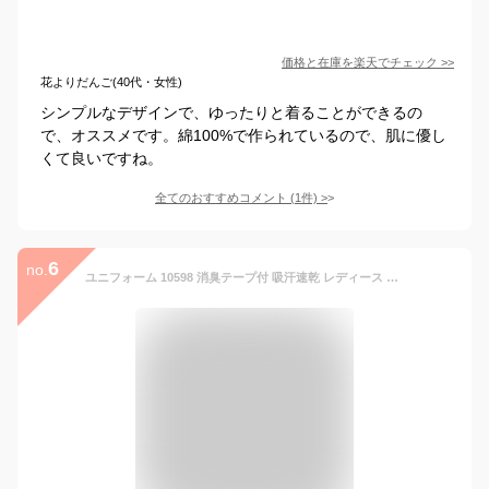
価格と在庫を
楽天
でチェック
>>
花よりだんご(40代・女性)
シンプルなデザインで、ゆったりと着ることができるの
で、オススメです。綿100%で作られているので、肌に優し
くて良いですね。
全てのおすすめコメント
(
1
件)
>
6
no.
ユニフォーム 10598 消臭テープ付 吸汗速乾 レディース 長袖 ボタンダウン ポロシャツ アイトス AZ10598L 胸ポケット付