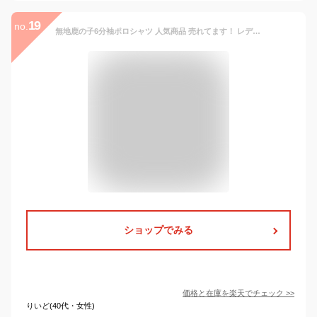
19
no.
無地鹿の子6分袖ポロシャツ 人気商品 売れてます！ レディース M L LL 3L 4L 5L オフ ピンク パープル ネイビー グレー クロ sleeve VANSPORTS（バンスポーツ） 送料無料
ショップでみる
価格と在庫を
楽天
でチェック
>>
りいど(40代・女性)