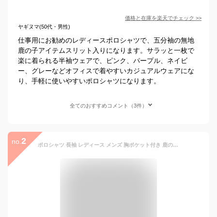
価格と在庫を
楽天
でチェック
>>
ヤギヌマ(50代・男性)
仕事用にお勧めのレディースポロシャツで、五分袖の無地
鹿の子アイテムスリット入りになります。サラッと一枚で
楽に着られる半袖ウェアで、ピンク、パープル、ネイビ
ー、グレーなどオフィスで着やすいカジュアルウェアにな
り、手軽に使いやすいポロシャツになります。
全てのおすすめコメント（3件）
2
no.
ポロシャツ 長袖 レディース メンズ 胸ポケット付き 鹿の子 形状安定 UVカット 綿混 厚手 吸汗速乾 無地 SS〜5L ビジネス 仕事着 作業着 事務服 介護 飲食店 ユニフォーム 制服 ゴルフ テニス スポーツウェア ビズポロ 通学 白黒紺 大きいサイズ オーバーサイズ 母の日 00169