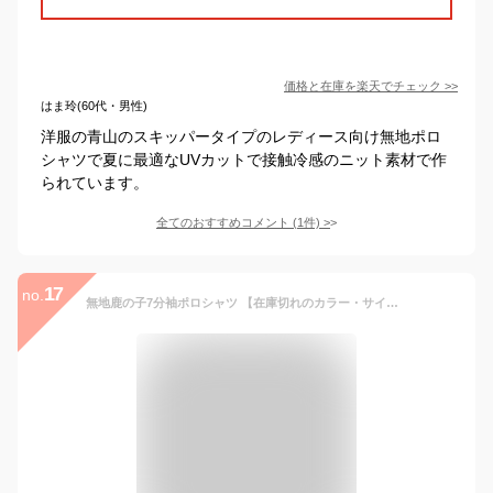
価格と在庫を
楽天
でチェック
>>
はま玲(60代・男性)
洋服の青山のスキッパータイプのレディース向け無地ポロ
シャツで夏に最適なUVカットで接触冷感のニット素材で作
られています。
全てのおすすめコメント
(
1
件)
>
17
no.
無地鹿の子7分袖ポロシャツ 【在庫切れのカラー・サイズは別ページでもご確認ください！】 レディース スリット入り 人気商品 売れてます！ M L LL 3L 4L 5L オフ ピンク パープル ネイビー グレー クロ sleeve VANSPORTS（バンスポーツ） 送料無料