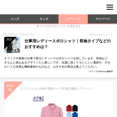
メンズ
キッズ
レディース
マイページ
本ページはプロモーションを含みます
最終更新日：2026/07/10
93
View
24
コメント
決定
仕事用レディースポロシャツ｜長袖タイプなどの
おすすめは？
オフィスや接客の仕事で着るレディースのポロシャツを探しています。長袖など、
きちんと感もあるデザインだと嬉しいです。洗濯に強くてヨレにくい素材や、汗を
かいても快適な機能素材のものなど、おすすめの商品を教えてください。
キテミヨ-kitemiyo-編集部
Pick
ユニフォーム 10598 消臭テープ付 吸汗速乾 レディース 長袖 ボタンダウン ポロシャツ アイトス AZ10598L 胸ポケット付
Up