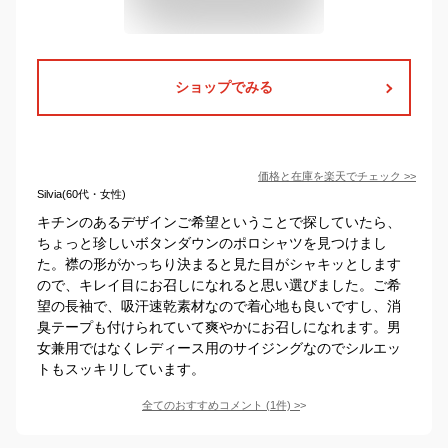
ショップでみる
価格と在庫を
楽天
でチェック
>>
Silvia(60代・女性)
キチンのあるデザインご希望ということで探していたら、
ちょっと珍しいボタンダウンのポロシャツを見つけまし
た。襟の形がかっちり決まると見た目がシャキッとします
ので、キレイ目にお召しになれると思い選びました。ご希
望の長袖で、吸汗速乾素材なので着心地も良いですし、消
臭テープも付けられていて爽やかにお召しになれます。男
女兼用ではなくレディース用のサイジングなのでシルエッ
トもスッキリしています。
全てのおすすめコメント
(
1
件)
>