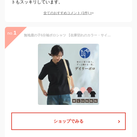
トもスッキリしています。
全てのおすすめコメント
(
1
件)
>
1
no.
無地鹿の子5分袖ポロシャツ 【在庫切れのカラー・サイズは別ページでもご確認ください！】 レディース スリット入り 人気商品 売れてます！ M L LL 3L 4L 5L オフ ピンク パープル ネイビー グレー クロ sleeve VANSPORTS（バンスポーツ） 送料無料
ショップでみる