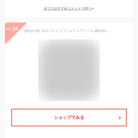
全てのおすすめコメント
(
1
件)
>
14
no.
[BESTJW] ポロシャツ と Tシャツ レディース 綿100% 長袖 黒 レギュラーフィット カジュアル カットソー 上質 通気性 軽量 自然に心地 肌にやさしい オフィス 仕事着 通勤 OL 通学 おしゃれ 春夏秋冬 S M L XL 2XL (JP, アルファベット, S, Regular, 黒のポロシャツ)
ショップでみる