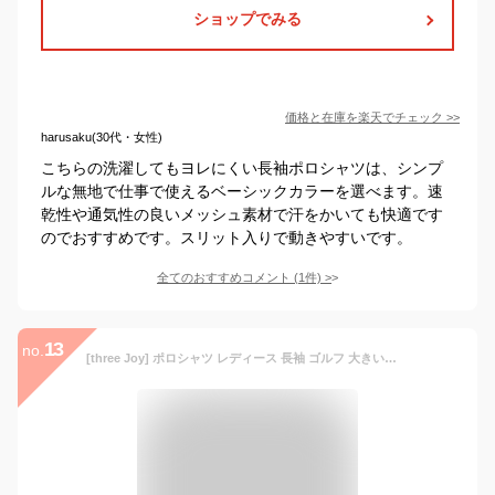
ショップでみる
価格と在庫を
楽天
でチェック
>>
harusaku(30代・女性)
こちらの洗濯してもヨレにくい長袖ポロシャツは、シンプ
ルな無地で仕事で使えるベーシックカラーを選べます。速
乾性や通気性の良いメッシュ素材で汗をかいても快適です
のでおすすめです。スリット入りで動きやすいです。
全てのおすすめコメント
(
1
件)
>
13
no.
[three Joy] ポロシャツ レディース 長袖 ゴルフ 大きいサイズ 襟付き バイカラー 綿 ストレッチ オフィスカジュアル 速乾 作業着 ブラック M