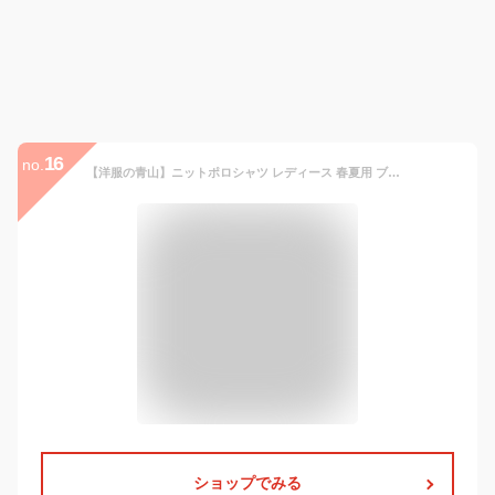
16
no.
【洋服の青山】ニットポロシャツ レディース 春夏用 ブラック ベージュ オレンジ 無地 半袖 スキッパーカラー 接触冷感 ひんやり 冷たい 洗える ウォッシャブル UVカット 紫外線対策 ビジネス ビジカジ オフィスカジュアル 仕事 トップス 黒 1枚で決まる きれいめ xyz
ショップでみる