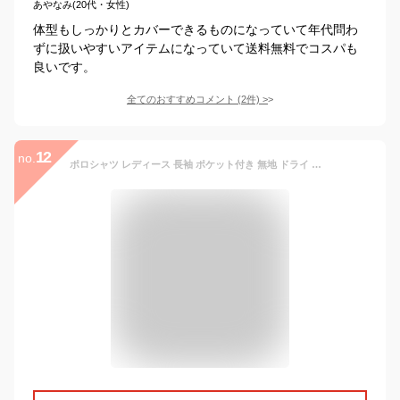
あやなみ(20代・女性)
体型もしっかりとカバーできるものになっていて年代問わ
ずに扱いやすいアイテムになっていて送料無料でコスパも
良いです。
全てのおすすめコメント
(
2
件)
>
12
no.
ポロシャツ レディース 長袖 ポケット付き 無地 ドライ 吸汗速乾 UVカット 4.4オンス グリマー glimmer 00335-ALP 335alp 事務服 介護 制服 ユニフォーム 仕事用 ビジネス ゴルフ スポーツ 白 黒 紺 春 夏 秋 冬 大きいサイズ ユニセックス