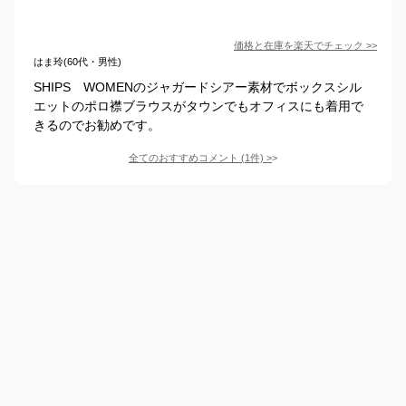
価格と在庫を
楽天
でチェック
>>
はま玲(60代・男性)
SHIPS WOMENのジャガードシアー素材でボックスシル
エットのポロ襟ブラウスがタウンでもオフィスにも着用で
きるのでお勧めです。
全てのおすすめコメント
(
1
件)
>