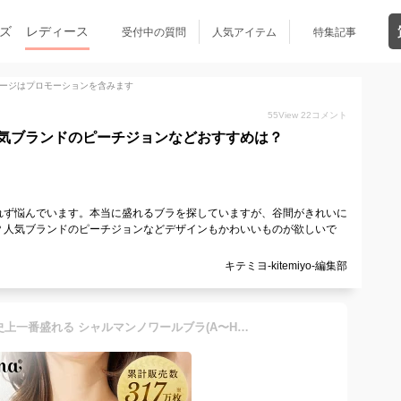
ズ
レディース
受付中の質問
人気アイテム
特集記事
ージはプロモーションを含みます
55
View
22
コメント
気ブランドのピーチジョンなどおすすめは？
れず悩んでいます。本当に盛れるブラを探していますが、谷間がきれいに
？人気ブランドのピーチジョンなどデザインもかわいいものが欲しいで
キテミヨ-kitemiyo-編集部
[特盛ブラ] チュチュアンナ史上一番盛れる シャルマンノワールブラ(A〜Hカップ) ブラジャー 単品 谷間 盛る ボリュームアップ 脇高 脇肉 ほぼノンワイヤー 大きいサイズ ショーツ別売り送料無料 【盛れる! 痛くない】