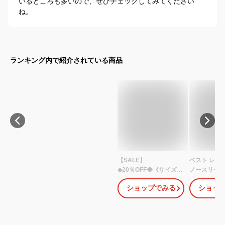
いるところも多いので、ぜひチェックしてみてください
ね。
ランキング内で紹介されている商品
【SALE】
ベスト レデ
◆20％OFF◆《サイズ交
ノースリーブ
換無料》ジレ きれいめ
プス ペプラ
ショップでみる
ショッ
オフィス レディース カ
Vネック ウ
ットソー素材 パール調
裾フレア 体
ボタン ペプラム 洗える
ラック 無地 
大きいサイズ S-6L セレ
わいい キュ