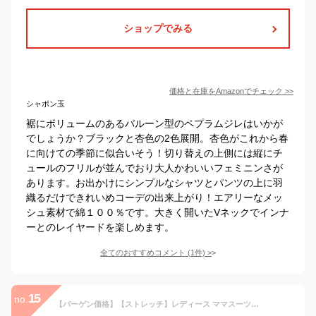
ショップでみる
価格と在庫を
Amazon
でチェック
>>
シャボン玉
裾にボリュームのあるバルーン型のペプラムジレはいかが
でしょうか？ブラックと杏色の2色展開。杏色がこれから春
に向けての季節に似合いそう！切り替えの上側には縦にチ
ュールのフリルが並んでおり大人かわいいフェミニンさが
あります。お出かけにシンプルなシャツとパンツの上に羽
織るだけできれいめコーデの出来上がり！エアリーなメッ
シュ素材で綿１００％です。大きく開いたVネックでインナ
ーとのレイヤードを楽しめます。
全てのおすすめコメント
(
1
件)
>
15
no.
【バーゲン価格】【ストレッチ】レディース ママスーツ パンツスーツ セットアップ セレモニースーツ 2点セット ジレ スリムパンツ フォーマル ミセス 50代 40代 30代 入学式 卒業式 七五三 学校行事 母親 服装 上品 通勤 パーティー 即日発送 プレゼント ギフト