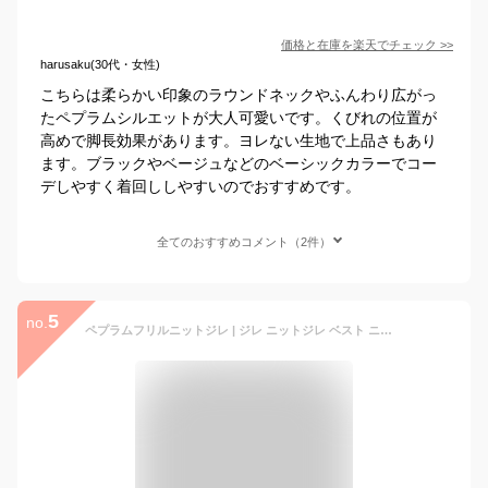
価格と在庫を
楽天
でチェック
>>
harusaku(30代・女性)
こちらは柔らかい印象のラウンドネックやふんわり広がっ
たペプラムシルエットが大人可愛いです。くびれの位置が
高めで脚長効果があります。ヨレない生地で上品さもあり
ます。ブラックやベージュなどのベーシックカラーでコー
デしやすく着回ししやすいのでおすすめです。
全てのおすすめコメント（2件）
5
no.
ペプラムフリルニットジレ | ジレ ニットジレ ベスト ニットベスト 重ね着 前開き 前開きベスト ペプラム ペプラムトップス ペプラムニット ペプラムジレ ニット 高見え 卒園式 卒業式 入学式 入園式 【宅配便】best cere(一部予約4月11日~15日以内順次発送)