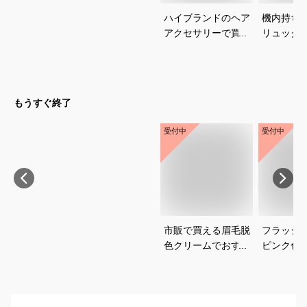
ハイブランドのヘア
機内持ち
アクセサリーで買っ
リュック
てよかったアイテム
を教えて
を教えてください
もうすぐ終了
受付中
受付中
市販で買える眉毛脱
フラッシ
色クリームでおすす
ピンク色
めは？初心者でも使
は？
いやすい商品を知り
たいです