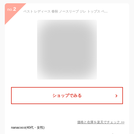
2
no.
ベスト レディース 春秋 ノースリーブ ジレ トップス ペプラムトップス Vネック ウエストリボン 裾フレア 体型カバー ブラック 無地 シンプル かわいい キュート カジュアル 大人 女子 エレガント フォーマル コーデ ゆったり レイヤード用 フォーマル 通勤 春 夏 秋
ショップでみる
価格と在庫を
楽天
でチェック
>>
nanacoco(40代・女性)