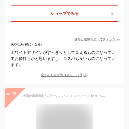
ショップでみる
価格と在庫を
楽天
でチェック
>>
あやなみ(20代・女性)
ホワイトデザインがすっきりとして見えるものになってい
てお値打ちかと思いますし、コスパも良いものになってい
ます。
全てのおすすめコメント
(
1
件)
>
12
no.
機能付麻調素材ペプラムジレベスト レディース 秋 冬 ベスト ジレ ブラック/ライトグレー/ネイビー M-3L