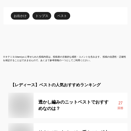
モニー フォーマル 卒業
アル 大人 女
式 入学式 卒園式 入園式
ト フォーマル
ママ 母 母親 服装 おしゃ
ったり レイ
お出かけ
トップス
ベスト
れ オフィス 通勤 オフィ
ォーマル 通勤
スカジュアル
※
キテミヨ-kitemiyo-
に寄せられた投稿内容は、投稿者の主観的な感想・コメントを含みます。 投稿の信憑性・正確性
を保証することはできませんので、あくまで参考情報の一つとしてご利用ください。
【レディース】
ベスト
の人気おすすめランキング
透かし編みのニットベストでおすす
27
めなのは？
回答