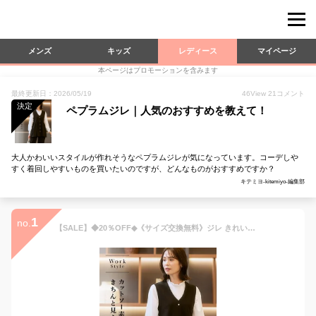
メンズ
キッズ
レディース
マイページ
本ページはプロモーションを含みます
最終更新日：2026/05/19
46
View
21
コメント
決定
ペプラムジレ｜人気のおすすめを教えて！
大人かわいいスタイルが作れそうなペプラムジレが気になっています。コーデしや
すく着回しやすいものを買いたいのですが、どんなものがおすすめですか？
キテミヨ-kitemiyo-編集部
1
no.
【SALE】◆20％OFF◆《サイズ交換無料》ジレ きれいめ オフィス レディース カットソー素材 パール調ボタン ペプラム 洗える 大きいサイズ S-6L セレモニー フォーマル 卒業式 入学式 卒園式 入園式 ママ 母 母親 服装 おしゃれ オフィス 通勤 オフィスカジュアル