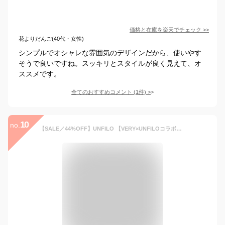
価格と在庫を
楽天
でチェック
>>
花よりだんご(40代・女性)
シンプルでオシャレな雰囲気のデザインだから、使いやす
そうで良いですね。スッキリとスタイルが良く見えて、オ
ススメです。
全てのおすすめコメント
(
1
件)
>
10
no.
【SALE／44%OFF】UNFILO 【VERY×UNFILOコラボ】2WAY ペプラムジレ アンフィーロ トップス ニット ネイビー ホワイト ブラック【送料無料】