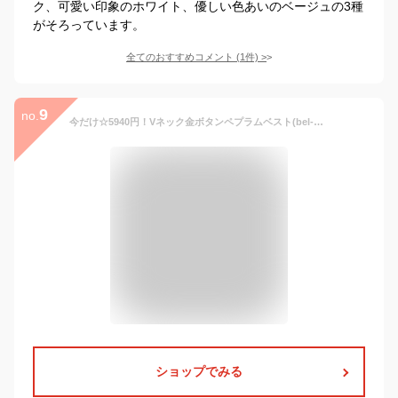
ク、可愛い印象のホワイト、優しい色あいのベージュの3種
がそろっています。
全てのおすすめコメント
(
1
件)
>
9
no.
今だけ☆5940円！Vネック金ボタンペプラムベスト(bel-hr-0626) レディース 2026年春新作 ベスト ジレ ペプラム シンプル キレイめ 着回し 結婚式 お呼ばれ オケージョン セレモニー 楽ちん トップス reca レカ ネコポス発送10 k
ショップでみる