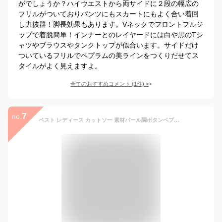
がでしょうか？ハイウエストから両サイドに２段の幅広の
フリルがついておりパンツにもスカートにもよく合い着回
し力抜群！脚長効果もあります。Vネックでフロントフルジ
ップで着脱簡単！インナーとのレイヤードには白や黒のTシ
ャツやブラウスやタンクトップが似合います。サイドだけ
ついているフリルでペプラムの美ラインをつくりだせてス
タイルがよく見えますよ。
全てのおすすめコメント
(
1
件)
>
7
no.
ベスト レディース カットソー 素材パール調ボタンペプラム切替ジレ 重ね着 レイヤード ネイビー/黒 S〜6L ニッセン nissen