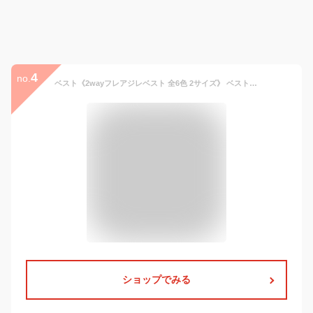
4
no.
ベスト《2wayフレアジレベスト 全6色 2サイズ》 ベスト ジレ フレア ペプラム 体型カバー ぽっこりお腹 お尻 隠し ゆったり 大きい 切り替え ノースリーブ チュニック おしゃれ きれいめ 大人カジュアル 可愛い 2way 春夏秋冬 レディース トップス////
ショップでみる