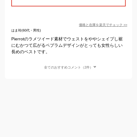
価格と在庫を
楽天
でチェック
>>
はま玲(60代・男性)
Pierrotのラメツイード素材でウェストをややシェイプし裾
にむかつて広がるペプラムデザインがとっても女性らしい
長めのベストです。
全てのおすすめコメント（2件）