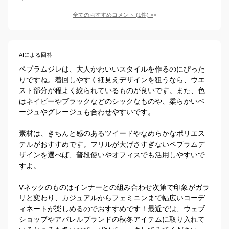
全てのおすすめコメント
(
1
件)
>
AIによる回答
ペプラムジレは、大人かわいいスタイルを作るのにぴった
りですね。着回しやすく細見えデザインを狙うなら、ウエ
スト部分が程よく絞られているものが良いです。また、色
はネイビーやブラックなどのシックなものや、柔らかいベ
ージュやグレージュも合わせやすいです。

素材は、きちんと感のあるツイードやなめらかなポリエス
テルがおすすめです。フリルが大げさすぎないペプラムデ
ザインを選べば、普段使いやオフィスでも活用しやすいで
すよ。

Vネックのものはインナーとの組み合わせ次第で印象がガラ
リと変わり、カジュアルからフェミニンまで幅広いコーデ
ィネートが楽しめるのでおすすめです！最近では、ウェブ
ショップやアパレルブランドの秋冬アイテムに取り入れて