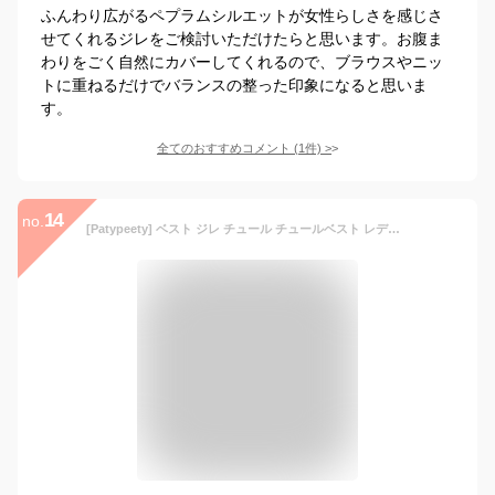
ふんわり広がるペプラムシルエットが女性らしさを感じさ
せてくれるジレをご検討いただけたらと思います。お腹ま
わりをごく自然にカバーしてくれるので、ブラウスやニッ
トに重ねるだけでバランスの整った印象になると思いま
す。
全てのおすすめコメント
(
1
件)
>
14
no.
[Patypeety] ベスト ジレ チュール チュールベスト レディース トップス バルーン レース ノースリーブ ペプラムトップス チュニック ペプラムジレ 重ね着 Vネック 切り替え レイヤード 体型カバー 大人 可愛い 通勤 春 夏 秋 (杏色,Free Size)