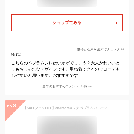
ショップでみる
価格と在庫を
楽天
でチェック
>>
咲ぱぱ
こちらのペプラムジレはいかがでしょう？大人かわいいと
てもおしゃれなデザインです。重ね着できるのでコーデも
しやすいと思います。おすすめです！
全てのおすすめコメント
(
1
件)
>
8
no.
【SALE／35%OFF】andme Vネック ペプラム バルーン ジップ ベスト アンドミー トップス ベスト・ジレ ブラック ホワイト ベージュ