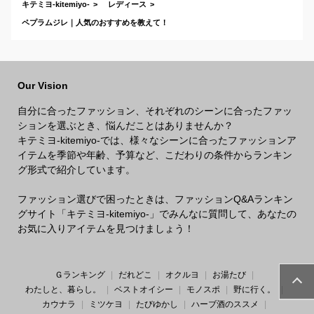
キテミヨ-kitemiyo-
レディース
ペプラムジレ｜人気のおすすめを教えて！
Our Vision
自分に合ったファッション、それぞれのシーンに合ったファッ
ションを選ぶとき、悩んだことはありませんか？
キテミヨ-kitemiyo-では、様々なシーンに合ったファッションア
イテムを季節や年齢、予算など、こだわりの条件からランキン
グ形式で紹介しています。
ファッション選びで困ったときは、ファッションQ&Aランキン
グサイト「キテミヨ-kitemiyo-」でみんなに質問して、あなたの
お気に入りアイテムを見つけましょう！
Ｇランキング
だれどこ
オクルヨ
お湯たび
わたしと、暮らし。
ベストオイシー
モノスポ
野に行く。
カウナラ
ミツケヨ
たびゆかし
ハーブ酒のススメ