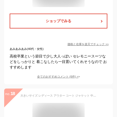
ショップでみる
価格と在庫を
楽天
でチェック
>>
あみあみあみ(40代・女性)
高校卒業という節目で少し大人っぽい セレモニースーツな
どをしっかりと 着こなしたら一目置いてくれそうなので お
すすめします
全てのおすすめコメント
(
6
件)
>
18
no.
大きいサイズ レディース アウター コート ジャケット 中綿モンスターパーカーコート モンスターコート ジップ フード パーカー ポケット ボリューム袖 ロング ダウン風 長袖 中綿 防寒 防風 怪物級 暖かい 秋新作 秋服 冬服 LL 2L 3L 4L 5L ブラック 黒 ゴールドジャパン