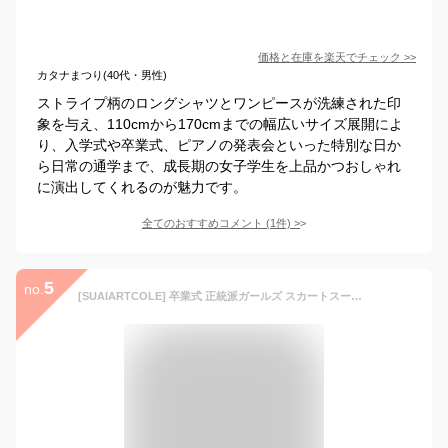
価格と在庫を
楽天
でチェック
>>
カタナまつり(40代・男性)
ストライプ柄のロングシャツとワンピースが洗練された印
象を与え、110cmから170cmまでの幅広いサイズ展開によ
り、入学式や卒業式、ピアノの発表会といった特別な日か
ら日常の通学まで、成長期の女子学生を上品かつおしゃれ
に演出してくれるのが魅力です。
全てのおすすめコメント
(
1
件)
>
5
no.
[SUAIARTCOLE] 卒業式 正統派ガールズ スカートスーツ 女の子 フォーマル スーツ 入学式 女子 中学生 高校生 jk 制服 学生服 (スクールブレザー ジャケット/シャツ/スカート/ネクタイorリボン/ワッペン) 卒服 受験 面接 (JP, アルファベット, S, 標準, グレー)