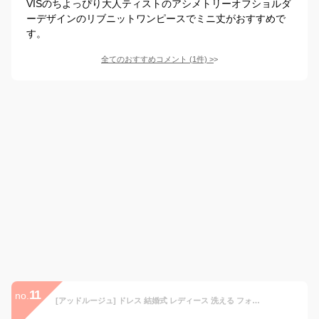
VISのちよっぴり大人ティストのアシメトリーオフショルダ
ーデザインのリブニットワンピースでミニ丈がおすすめで
す。
全てのおすすめコメント
(
1
件)
>
11
no.
[アッドルージュ] ドレス 結婚式 レディース 洗える フォーマル セレモニー パーティードレス 大きいサイズ 体型カバー 披露宴【t9044】 ネイビー LLサイズ