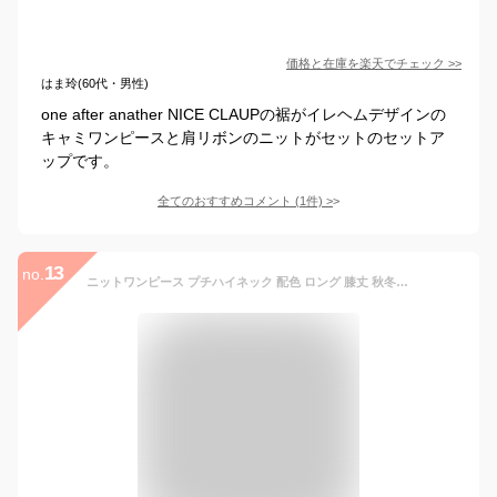
価格と在庫を
楽天
でチェック
>>
はま玲(60代・男性)
one after anather NICE CLAUPの裾がイレヘムデザインの
キャミワンピースと肩リボンのニットがセットのセットア
ップです。
全てのおすすめコメント
(
1
件)
>
13
no.
ニットワンピース プチハイネック 配色 ロング 膝丈 秋冬 ニット ワンピース 長袖 ロングワンピース フォーマル ハイネックニット カジュアル ニットワンピ チェック柄 プリーツスカート チェック 長袖ワンピース オシャレ きれいめ 柔らかい