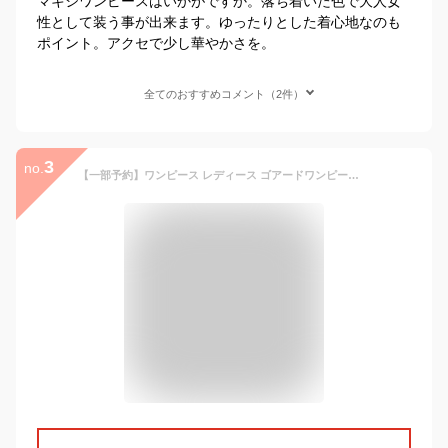
マキシワンピースはいかがですか。落ち着いた色で大人女
性として装う事が出来ます。ゆったりとした着心地なのも
ポイント。アクセで少し華やかさを。
全てのおすすめコメント（2件）
3
no.
【一部予約】ワンピース レディース ゴアードワンピース Vネック ロング 膝下 フレアー ファスナー付き きれいめ フォーマル Aライン ウエスト絞り 長袖 大人っぽい オフィス セレモニー 上品 かわいい 着痩せ 秋 冬 SAISON DE PAPILLON sdp0177