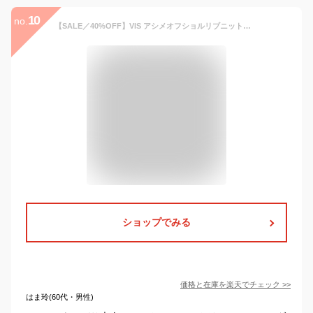
10
no.
【SALE／40%OFF】VIS アシメオフショルリブニット美シルエットワンピース/着丈が選べる ビス ワンピース・ドレス ワンピース グレー ブラック【送料無料】
ショップでみる
価格と在庫を
楽天
でチェック
>>
はま玲(60代・男性)