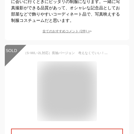
に会いに行くときにピッタリの制服になります。一緒に写
真撮影ができる品質があって、オシャレな記念品としてお
部屋などで飾りやすいコーディネート品で、写真映えする
制服コスチュームだと思います。
全てのおすすめコメント
(
2
件)
>
SOLD
（S~M/L~2L対応）長袖バージョン 考えなくていい！一軍ワンピ／ ワンピース 長袖 ロングセラー おでかけ 同窓会 レディース 人気 グレー ブラック 黒 40代 50代 ミセス 似合う 上品 きれいめ 素敵 シンプル 無地