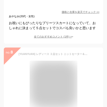
価格と在庫を
楽天
でチェック
>>
あやなみ(20代・女性)
お祝いにもぴったりなプリーツスカートになっていて、お
しゃれに決まって５点セットでコスパも良いかと思います
全てのおすすめコメント
(
1
件)
>
8
no.
[YUANYUAN] レディース ２点セット ニットセーター＆フレアスカート 上下セットアップ スカートスーツ 秋服 冬服 ハイネック 長袖 切り替え ロング丈 aライン カジュアル ゆったり 大人 可愛い オシャレ 春 秋 冬 (写真色,M)