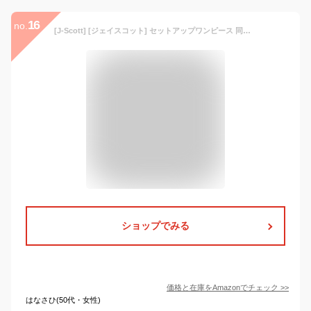
16
no.
[J-Scott] [ジェイスコット] セットアップワンピース 同色ベスト＋ベルト付き フレア 長袖 ミモレ丈 きちんと感 オフィス モノトーン JS57-BK-M
ショップでみる
価格と在庫を
Amazon
でチェック
>>
はなさひ(50代・女性)