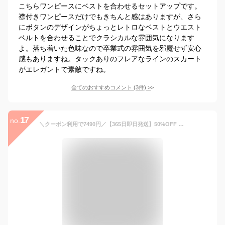
こちらワンピースにベストを合わせるセットアップです。
襟付きワンピースだけでもきちんと感はありますが、さら
にボタンのデザインがちょっとレトロなベストとウエスト
ベルトを合わせることでクラシカルな雰囲気になります
よ。落ち着いた色味なので卒業式の雰囲気を邪魔せず安心
感もありますね。タックありのフレアなラインのスカート
がエレガントで素敵ですね。
全てのおすすめコメント
(
3
件)
>
17
no.
＼クーポン利用で7490円／【365日即日発送】50%OFF セレモニースーツ 入学式 ママスーツ 卒業式 スーツ 母親 パンツ セットアップ 入園式 卒園式 お宮参り 七五三 レディース フォーマル 黒 ネイビー カジュアル おしゃれ コーデ かっこいい 試着チケット対象