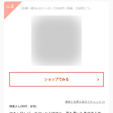
2
no.
【在庫一掃SALE/クーポンで3180円！即納・大好評】ワンピース レディース 秋冬 ロングワンピース 長袖 チュニック ロングワンピ ミモレ丈 タートルネック 無地 マキシワンピース 大きいサイズ 体型カバー ハイネック フレア Aライン 前後差あり おしゃれ 大人
ショップでみる
価格と在庫を
楽天
でチェック
>>
桃葉さん(50代・女性)