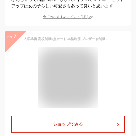
アップは女の子らしい可愛さもあって良いと思います
全てのおすすめコメント
(
1
件)
>
7
no.
入学準備 高校制服5点セット 本格制服 ブレザー jk制服 女子高生 制服 プリーツスカート ブレザー リボン チェック柄 学生服 スクール 制服 通勤 JK 卒業式スーツ 学園祭 仮装 JKコスプレ 文化祭 セーラー服 ジャケット 通学 学院風 男子 仮装 学校 高校生 衣装
ショップでみる