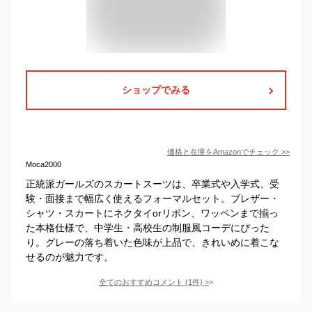
ショップでみる
価格と在庫を
Amazon
でチェック
>>
Moca2000
正統派ガールズのスカートスーツは、卒業式や入学式、受
験・面接まで幅広く使えるフォーマルセット。ブレザー・
シャツ・スカートにネクタイorリボン、ワッペンまで揃っ
た本格仕様で、中学生・高校生の制服風コーデにぴった
り。グレーの落ち着いた色味が上品で、きれいめに着こな
せるのが魅力です。
全てのおすすめコメント
(
1
件)
>