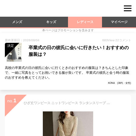
メンズ
キッズ
レディース
マイページ
本ページはプロモーションを含みます
最終更新日：2026/08/04
683
View
22
コメント
決定
卒業式の日の彼氏に会いに行きたい！おすすめの
服装は？
高校の卒業式の日の彼氏に会いに行くときのおすすめの服装は？きちんとした印象
で、一緒に写真をとってお祝いできる服が良いです。 卒業式の彼氏と会う時の服装
のおすすめを教えてください。
KONA (30代・女性)
1
no.
ひざ丈ワンピース ニットワンピース ランタンスリーブ 長袖 オフィスカジュアル きれいめ 【大きいサイズ レディース 冬春 結婚式 きれいめ タイト フォーマル 大人 上品 チュニック one-piece】