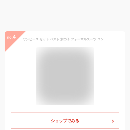
4
no.
ワンピース セット ベスト 女の子 フォーマルスーツ ロングシャス 2点セット ストライプ柄 ブルー 子供服 韓国風 制服 スーツ 通学 お出かけ ピアノ発表会 入学式 卒業式 高校生 女子 学生 七五三 110 120 130 140 150 160 170
ショップでみる