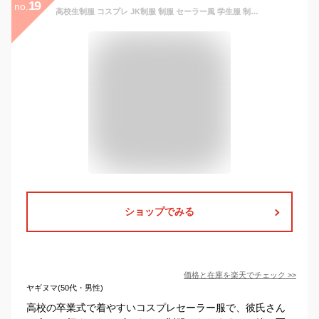
19
no.
高校生制服 コスプレ JK制服 制服 セーラー風 学生服 制服セット 女子高校生 制服 学生服 セーラー襟 学生服 制服 女子高生 学生服 セーラー服 制服 コスプレ コスチューム 衣装 仮装 ハロウィン 可愛い 大人用送料無料
ショップでみる
価格と在庫を
楽天
でチェック
>>
ヤギヌマ(50代・男性)
高校の卒業式で着やすいコスプレセーラー服で、彼氏さん