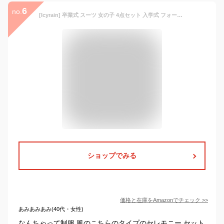
6
no.
[Icyrain] 卒業式 スーツ 女の子 4点セット 入学式 フォーマルスーツ 150 160 韓国 制服 中高生 高校生 入学準備 結婚式 お受験 発表会 冠婚葬祭 (150, グレー)
ショップでみる
価格と在庫を
Amazon
でチェック
>>
あみあみあみ(40代・女性)
なんちゃって制服 風のこちらのタイプのセレモニー セット