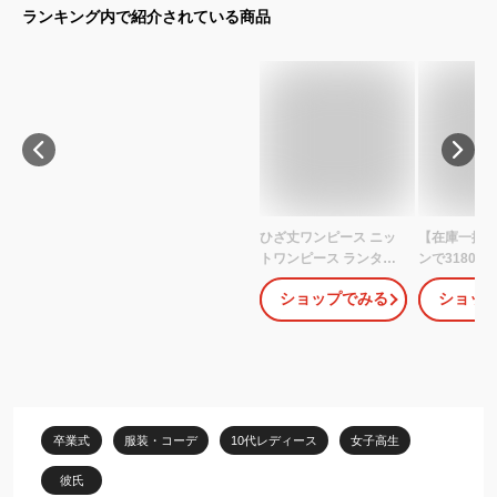
ランキング内で紹介されている商品
ひざ丈ワンピース ニッ
【在庫一掃SA
トワンピース ランタン
ンで3180
スリーブ 長袖 オフィス
好評】ワンピ
ショップでみる
ショッ
カジュアル きれいめ
ィース 秋冬
【大きいサイズ レディ
ピース 長袖
ース 冬春 結婚式 きれい
ロングワンピ
め タイト フォーマル 大
タートルネッ
人 上品 チュニック one-
キシワンピー
piece】
サイズ 体型
ネック フレ
卒業式
服装・コーデ
10代レディース
女子高生
前後差あり 
人
彼氏