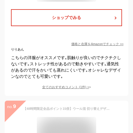
ショップでみる
価格と在庫を
Amazon
でチェック
>>
りりあん
こちらの洋服がオススメです｡肌触りが良いのでチクチクし
ないです｡ストレッチ性があるので動きやすいです｡通気性
があるので汗をかいても蒸れにくいです｡オシャレなデザイ
ンなのでとても可愛いです｡
全てのおすすめコメント
(
1
件)
>
9
no.
【48時間限定全品ポイント15倍】ウール混 切り替えデザイン ニットワンピース | 春 春物 ゆったり 高級 切り替え ウール 柄 ワンピース きれいめ 長袖 Aライン 上品 大人 おしゃれ 可愛い 黒 フォーマル 長袖 ニット かわいい エレガント 膝丈 マキシ丈