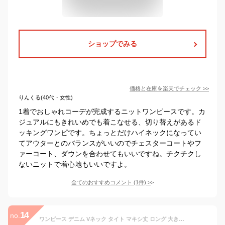
ショップでみる
価格と在庫を
楽天
でチェック
>>
りんくる(40代・女性)
1着でおしゃれコーデが完成するニットワンピースです。カ
ジュアルにもきれいめでも着こなせる、切り替えがあるド
ッキングワンピです。ちょっとだけハイネックになってい
てアウターとのバランスがいいのでチェスターコートやフ
ァーコート、ダウンを合わせてもいいですね。チクチクし
ないニットで着心地もいいですよ。
全てのおすすめコメント
(
1
件)
>
14
no.
ワンピース デニム Vネック タイト マキシ丈 ロング 大きいサイズ 五分袖 半袖 カジュアル デイリー 秋 秋服 春 夏 3L 4L 襟付き ロングワンピース タイトワンピース レディース スリット デート服 女子会 大きめ 大きいサイズ