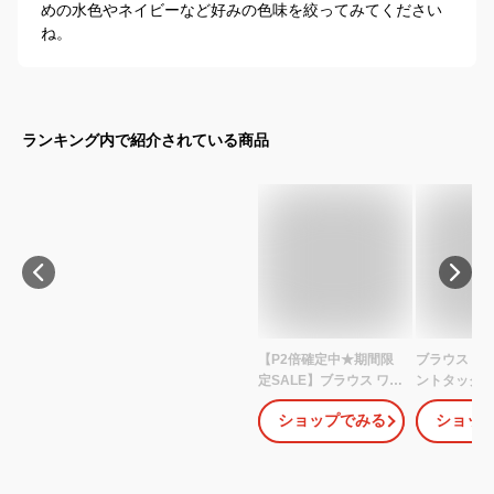
めの水色やネイビーなど好みの色味を絞ってみてください
ね。
ランキング内で紹介されている商品
【P2倍確定中★期間限
ブラウス 送
定SALE】ブラウス ワイ
ントタック
シャツ レディース 長袖
レディース 春 
ショップでみる
ショッ
七分袖 レギュラーカラ
ワイト ネイ
ー オフィス ビジネス フ
ブルーグリーン
ォーマル シャツ 形態安
通勤 きれい
定 事務服 制服 就活 リク
ル オフィス