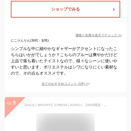
ショップでみる
価格と在庫を
楽天
でチェック
>>
にこりんりん(30代・女性)
シンプルな中に細やかなギャザーがアクセントになったこ
ちらはいかがでしょうか？こちらのブルーは爽やかだけど
上品で落ち着いたテイストなので、様々なシーンに使いや
すいと思います。ポリエステルはシワになりにくい素材な
ので、その点もオススメです。
全てのおすすめコメント
(
1
件)
>
5
no.
【SALE／40%OFF】J.PRESS LADIES L 【WEB限定・洗える】クラシックピンオックス シャツ ジェイプレス トップス シャツ・ブラウス ホワイト イエロー ブルー【送料無料】