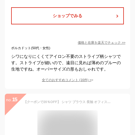
ショップでみる
価格と在庫を
楽天
でチェック
>>
ポルカドット(50代・女性)
シワになりにくくてアイロン不要のストライプ柄シャツで
す。ストライプが細いので、遠目に見れば薄めのブルーの
生地ですね。オーバーサイズの形もおしゃれです。
全てのおすすめコメント
(
16
件)
>
15
no.
【クーポンで20％OFF】 シャツ ブラウス 長袖 オフィス シワになりにくい ワイシャツ トップス レディース きれいめ 春 夏 秋 冬 スタンドカラー 襟付き 前開き スリム 大きいサイズ おしゃれ シンプル 無地 透けない フォーマル 事務服 ビジネス