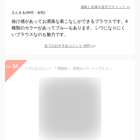
価格と在庫を
楽天
でチェック
>>
さんまる(40代・女性)
抜け感があってお洒落な着こなしができるブラウスです。4
種類のカラーがあってブル―もあります。シワになりにく
いブラウスなのも魅力です。
全てのおすすめコメント
(
8
件)
>
14
no.
シワになりにくい 『 理想的 』 体型カバー トップス レディース ストライプ シャツ チュニック 長袖 カラーシャツ 大きいサイズ ドルマン ロングシャツ ロング ブラウス 羽織 オーバーサイズ ビッグ ブルー 重ね着 春 夏 HUG.U