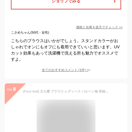
ショップでみる
価格と在庫を
楽天
でチェック
>>
こさめちゃん(50代・女性)
こちらのブラウスはいかがでしょう。スタンドカラーがお
しゃれでオンにもオフにも着用できていいと思います。UV
カット効果もあって洗濯機で洗える所も魅力でオススメで
すよ。
全てのおすすめコメント
(
1
件)
>
8
no.
[Four leaf] 立ち襟 ブラウス レディース バルーン袖 長袖 シャツ トップス 無地 シンプル きれいめ 体型カバー オフィス カジュアル 通勤 フォーマル 秋 冬 春 大人 可愛い おしゃれ 着回し 洗える M L XL (JP, アルファベット, L, ブルー)