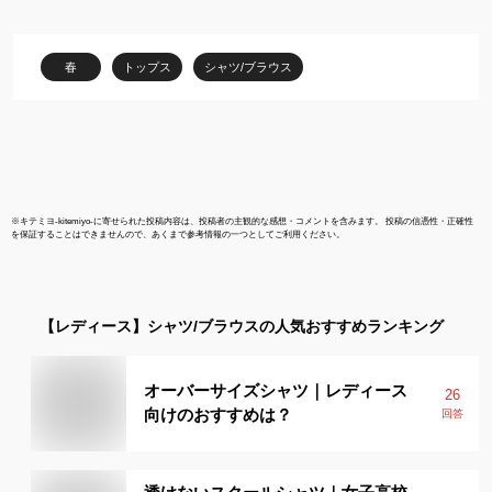
ルート 無地 ホワイト ス
ル便配送10
リム la-01【メール便送
≫
料無料】
春
トップス
シャツ/ブラウス
※
キテミヨ-kitemiyo-
に寄せられた投稿内容は、投稿者の主観的な感想・コメントを含みます。 投稿の信憑性・正確性
を保証することはできませんので、あくまで参考情報の一つとしてご利用ください。
【レディース】
シャツ/ブラウス
の人気おすすめランキング
オーバーサイズシャツ｜レディース
26
向けのおすすめは？
回答