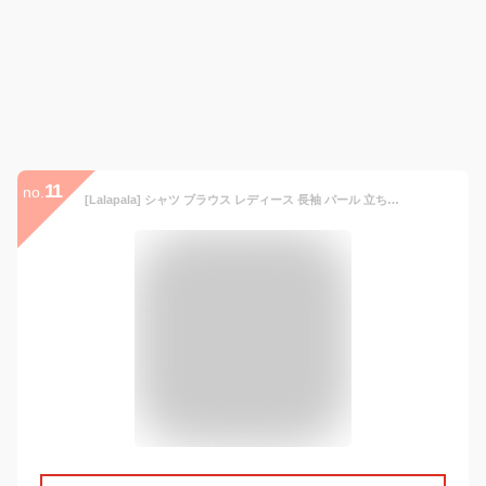
11
no.
[Lalapala] シャツ ブラウス レディース 長袖 パール 立ち襟 ギャリー トップス 大人 可愛い 上品 エレガント ゆったり 体型カバー おしゃれ 着回し ファション オフィス カジュアル フォマール デート 通勤 秋冬 (M, ブルー)