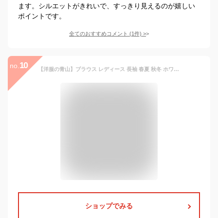
ます。シルエットがきれいで、すっきり見えるのが嬉しい
ポイントです。
全てのおすすめコメント
(
1
件)
>
10
no.
【洋服の青山】ブラウス レディース 長袖 春夏 秋冬 ホワイト 白 サックスブルー 水色 プリーツ ギャザー 形態安定 シワになりにくい シャツ オフィス ビジネス 事務服 制服 入学式 結婚式 卒業式 入園式 卒園式 向け スーツ インナー ワイシャツ かわいい おしゃれ
ショップでみる