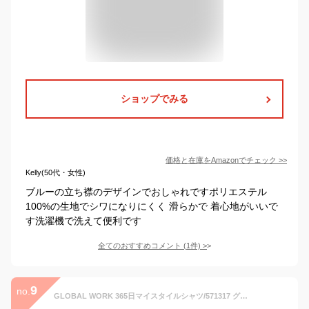
ショップでみる
価格と在庫を
Amazon
でチェック
>>
Kelly(50代・女性)
ブルーの立ち襟のデザインでおしゃれですポリエステル
100%の生地でシワになりにくく 滑らかで 着心地がいいで
す洗濯機で洗えて便利です
全てのおすすめコメント
(
1
件)
>
9
no.
GLOBAL WORK 365日マイスタイルシャツ/571317 グローバルワーク トップス シャツ・ブラウス イエロー ブルー ワインレッド ピンク ブラウン ホワイト ネイビー ベージュ