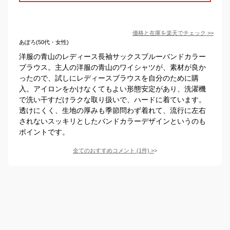
価格と在庫を
楽天
でチェック
>>
あぽろ(50代・女性)
洋服の青山のレディース長袖サックスブルーバンドカラー
ブラウス。主人の洋服の青山のワイシャツが、素材が良か
ったので、試しにレディースブラウスを自分のために購
入。アイロンをかけなくてもよい形態安定があり、洗濯機
で洗い干すだけラクな取り扱いで、ハードに着ています。
透けにくく、生地の厚みも季節問わず着れて、流行に左右
されないスッキリとしたバンドカラーデザインというのも
ポイントです。
全てのおすすめコメント
(
1
件)
>