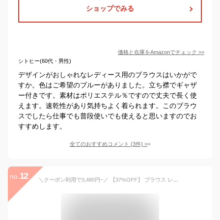
ショップでみる
価格と在庫を
Amazon
でチェック
>>
シトヒー(60代・男性)
デザインがおしゃれなレディース用のブラウスはいかがで
すか。色はご希望のブルーがありました。立ち襟でギャザ
ー付きです。素材はポリエステル％ですので丈夫で長く使
えます。速乾性があり気持ちよく着られます。このブラウ
スでしたら仕事でも普段使いでも使えると思いますのでお
すすめします。
全てのおすすめコメント
(
3
件)
>
12
no.
＼クーポン利用で3,480円~／ 【37%OFF】 ブラウス レディース 接触冷感 2WAY タイ付き 選べる インナー トップス 半袖 8分袖 長袖 透けにくい 上品 ビジネス 通勤 セレモニー オールシーズン 春 夏 秋 冬 メール便送料無料 1/1