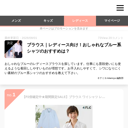
メンズ
キッズ
レディース
マイページ
本ページはプロモーションを含みます
最終更新日：2026/08/01
73
View
20
コメント
決定
ブラウス｜レディース向け！おしゃれなブルー系
シャツのおすすめは？
おしゃれなブルーのレディースブラウスを探しています。仕事にも普段使いにも使
えるような着回ししやすいものが理想です。お手入れしやすくて、シワになりにく
い素材のブルー系シャツのおすすめを教えて下さい。
キテミヨ-kitemiyo-編集部
1
no.
【P2倍確定中★期間限定SALE】ブラウス ワイシャツ レディース 長袖 七分袖 レギュラーカラー オフィス ビジネス フォーマル シャツ 形態安定 事務服 制服 就活 リクルート 無地 ホワイト スリム la-01【メール便送料無料】