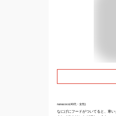
nanacoco(40代・女性)
なにげにフードがついてると、寒い