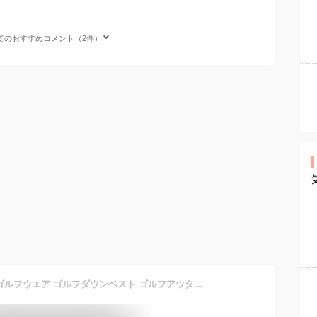
てのおすすめコメント（2件）
大きいサイズのレディースゴルフウエア ゴルフダウンベスト ゴルフアウターウエア 秋冬ゴルフ防寒ウエア ゴルフ女子 レディースゴルフ 大人ゴルフウエア 大人ゴルフファッション 大人ゴルフコーデ オールシーズンゴルフウエア 選べる 着脱フード付き