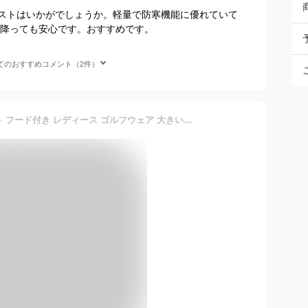
ストはいかがでしょうか。軽量で防寒機能に優れていて
が降っても安心です。おすすめです。
てのおすすめコメント（2件）
[MoFiz] ゴルフダウンベスト フード付き レディース ゴルフウェア 大きいサイズ 軽量 暖かい 防風 防寒 撥水 アウトドア お釣り 登山 ハイキング 日常 通勤