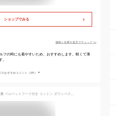
ショップでみる
価格と在庫を
楽天
でチェック
>>
、ゴルフの時にも着やすいため、おすすめします。軽くて薄
す。
てのおすすめコメント（3件）
レディース ゴルフウエア 軽量 ベルベットフード付き コットン ダウンベスト ダウンジャケット ブルゾン golfwear 秋冬ゴルフ 防寒 ゴルフウエア 普段着にも カジュアル スポーツ ウエア オールシーズン 大人カジュアル 韓国 ゴルフ ins