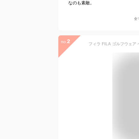
なのも素敵。
全
2
no.