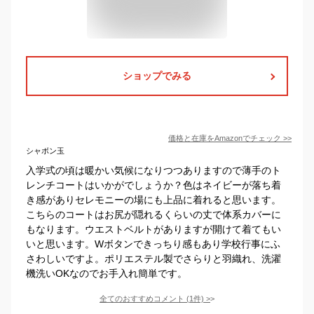
ショップでみる
価格と在庫を
Amazon
でチェック
>>
シャボン玉
入学式の頃は暖かい気候になりつつありますので薄手のト
レンチコートはいかがでしょうか？色はネイビーが落ち着
き感がありセレモニーの場にも上品に着れると思います。
こちらのコートはお尻が隠れるくらいの丈で体系カバーに
もなります。ウエストベルトがありますが開けて着てもい
いと思います。Wボタンできっちり感もあり学校行事にふ
さわしいですよ。ポリエステル製でさらりと羽織れ、洗濯
機洗いOKなのでお手入れ簡単です。
全てのおすすめコメント
(
1
件)
>