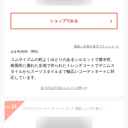
ショップでみる
価格と在庫を
楽天
でチェック
>>
はま玲(60代・男性)
コムサイズムの程よくゆとりのあるシルエットで撥水性、
耐風性に優れた生地で作られたトレンチコートでデニムス
タイルからスーツスタイルまで幅広いコーディネートに対
応しています。
全てのおすすめコメント
(
2
件)
>
13
no.
スプリングコート レディース ロング 通勤 シングル 春コート 大きいサイズ 母 ママ 60代 入学式 入園式 卒園式 母親 卒業式 おしゃれ 20代 30代 40代 50代 トレンチコート