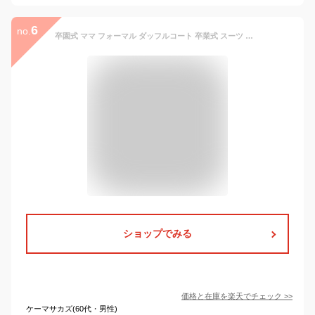
6
no.
卒園式 ママ フォーマル ダッフルコート 卒業式 スーツ ママ ジャケット レディース きれいめ 卒服 韓国 ロングコート 入学式 入園式 大きいサイズ おしゃれ アウター ツイード セレモニースーツ 母 結婚式 七五三 ママスーツ かっこいい ゆったり 通勤 30代 40代 50代
ショップでみる
価格と在庫を
楽天
でチェック
>>
ケーマサカズ(60代・男性)