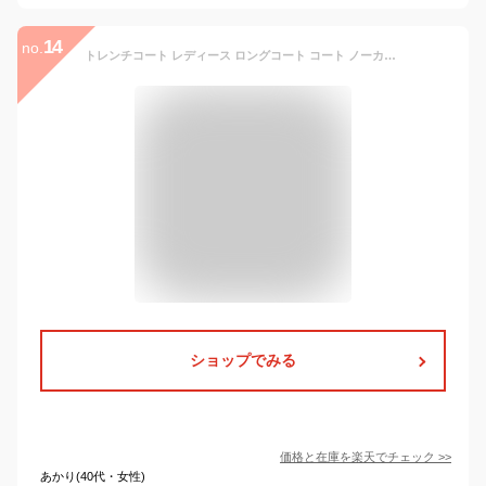
14
no.
トレンチコート レディース ロングコート コート ノーカラー アウター ジャケット チェスターコート 無地 ロング コート 羽織り ゆったり ロングアウター 長袖 おしゃれ 通勤 OL 着痩せ お洒落 大人 フォーマル 大きいサイズ 送料無料
ショップでみる
価格と在庫を
楽天
でチェック
>>
あかり(40代・女性)