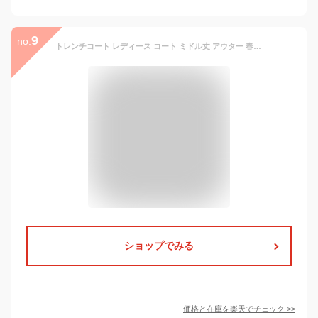
9
no.
トレンチコート レディース コート ミドル丈 アウター 春 秋 トレンチ スプリングコート 防風 ジャケット 韓国風 通勤 通学 リクルート オフィス OL ビジネス オフィス 入学式 卒業式 ママ 母 カジュアル シンプル 大きいサイズ 20代 30代 40代 50代
ショップでみる
価格と在庫を
楽天
でチェック
>>