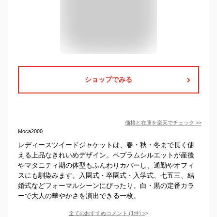
ショップでみる
価格と在庫を
楽天
でチェック
>>
Moca2000
レディースツイードジャケットは、春・秋・冬まで長く使
える上品なきれいめデザイン。ペプラムシルエットが産後
やマタニティ期の体型もふんわりカバーし、通勤やオフィ
スにも馴染みます。入園式・卒園式・入学式、七五三、結
婚式などフォーマルシーンにぴったり。白・黒の定番カラ
ーで大人の華やかさを演出できる一枚。
全てのおすすめコメント
(
1
件)
>