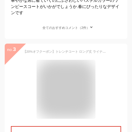
華やかな席に着ていくのにふさわしいパステルカラーのワ
ンピースコートがいかがでしょうか.春にぴったりなデザイ
ンです
全てのおすすめコメント（2件）
3
no.
【20%オフクーポン】トレンチコート ロング丈 ライナー付き 100cm丈 レディース 撥水加工 春コート フォーマルコート アウター ロングコート ライトアウター 卒業式 卒園式 入学式 入園式 卒入学 通勤 通学 大きいサイズ ベージュ ネイビー ギフト プレゼント 6F (2261r)