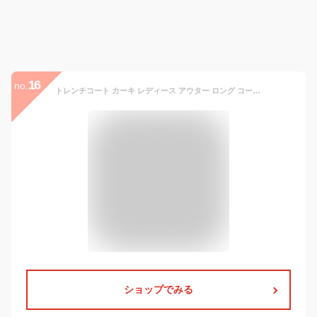
16
no.
トレンチコート カーキ レディース アウター ロング コート スプリングコート 羽織り 入学式 卒業式 入園式 卒園式 大きいサイズ きれいめ 20代 30代 40代 50代 60代 オリジナル 通勤 冬 [NO.12-72-15] バレンタインデー
ショップでみる