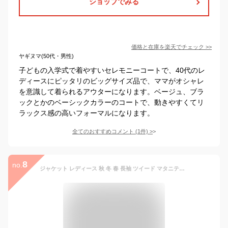
ショップでみる
価格と在庫を
楽天
でチェック
>>
ヤギヌマ(50代・男性)
子どもの入学式で着やすいセレモニーコートで、40代のレ
ディースにピッタリのビッグサイズ品で、ママがオシャレ
を意識して着られるアウターになります。ベージュ、ブラ
ックとかのベーシックカラーのコートで、動きやすくてリ
ラックス感の高いフォーマルになります。
全てのおすすめコメント
(
1
件)
>
8
no.
ジャケット レディース 秋 冬 春 長袖 ツイード マタニティ トップス ツィード ペプラム オフィス 通勤 きれいめ アウター 上品 フォーマル 結婚式 入園式 卒園式 入学式 卒業式 おしゃれ ママ 七五三 お受験 白 黒 オフ ホワイト ブラック