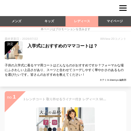
メンズ
キッズ
レディース
マイページ
本ページはプロモーションを含みます
最終更新日：2026/07/22
89
View
20
コメント
決定
入学式におすすめのママコートは？
子供の入学式に着るママ用コートはどんなものがおすすめですか？フォーマルな場
にふさわしい上品さがあり、スーツと合わせてコーデしやすく華やかさのあるもの
を選びたいです。皆さんのおすすめを教えてください！
キテミヨ-kitemiyo-編集部
1
no.
トレンチコート 取り外せるライナー付き レディース 50代 卒業式 春 オールシーズン スプリングコート リクルート ライナー付き 入学式 ビジネス フォーマル スーツ セレモニー 就活 フォーマル 冬 40代 暖かい きれいめ ファッション