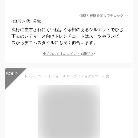
価格と在庫を
楽天
でチェック
>>
はま玲(60代・男性)
流行に左右されにくい程よく余裕のあるシルエットでひざ
下丈のレディース向けトレンチコートはスーツやワンピー
スからデニムスタイルにも良く似合います。
全てのおすすめコメント
(
15
件)
>
SOLD
トレンチコート レディース ロング ミディアムコート 女性着 アウター 春服 秋服 通勤 通学 旅行 Pコート 開襟 シンプル 着痩せ 防寒 防風 暖かい スプリングコート 上品 20代 30代 40代 50代 きれいめ 無地 アウトドア カジュアル ファッション 雰囲気