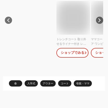
トレンチコート 取り外
ママコート 
せるライナー付き レデ
ア ワンピー
ィース 50代 卒業式 春
ッカー付き
ショップでみる
ショッ
オールシーズン スプリ
ウェア マタニ
ングコート リクルート
娠服 産前 産
ライナー付き 入学式 ビ
ンピース お
ジネス フォーマル スー
入学式 卒業式
ツ セレモニー 就活 フォ
宮参り 学校
ーマル 冬 40代 暖かい
羽織り 衣替え
きれいめ ファッション
冬 春》
春
入学式
アウター
コート
母親・ママ