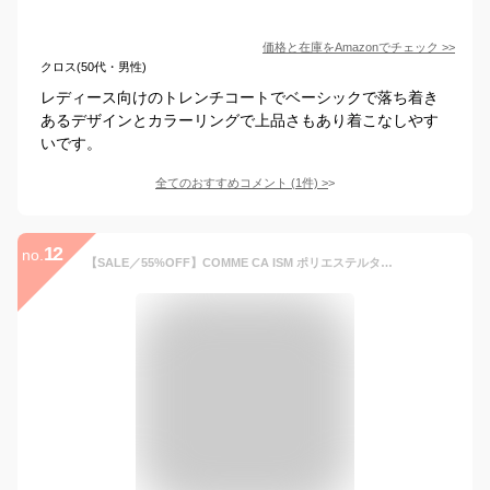
価格と在庫を
Amazon
でチェック
>>
クロス(50代・男性)
レディース向けのトレンチコートでベーシックで落ち着き
あるデザインとカラーリングで上品さもあり着こなしやす
いです。
全てのおすすめコメント
(
1
件)
>
12
no.
【SALE／55%OFF】COMME CA ISM ポリエステルタフタ トレンチコート コムサイズム ジャケット・アウター トレンチコート ネイビー ベージュ【送料無料】