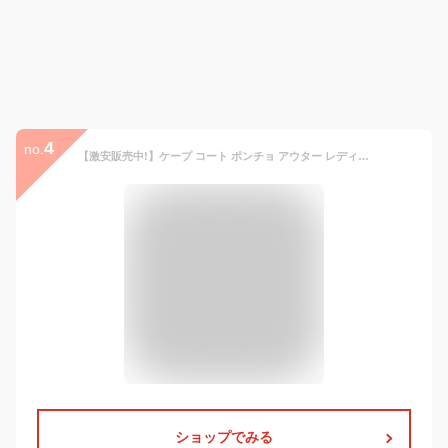
4
no.
【激安販売中!】ケープ コート ポンチョ アウター レディース ショート ジャケット ダブル マント フォーマル セレモニー 羽織り 卒園式 卒業式 入園式 入学式 結婚式 着物 ママ 母親 服装 和装 セレモニー 冬 七五三 チェスターコート
ショップでみる