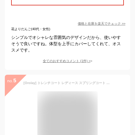
価格と在庫を
楽天
でチェック
>>
花よりだんご(40代・女性)
シンプルでオシャレな雰囲気のデザインだから、使いやす
そうで良いですね。体型を上手にカバーしてくれて、オス
スメです。
全てのおすすめコメント
(
1
件)
>
5
no.
[Orolay] トレンチコート レディース スプリングコート コート 春コート トレンチ アウター ロング 長袖 大きな襟 ベルト付き 無地 薄手 撥水 通勤 フォーマル 就活 春 秋(ネイビー,L)