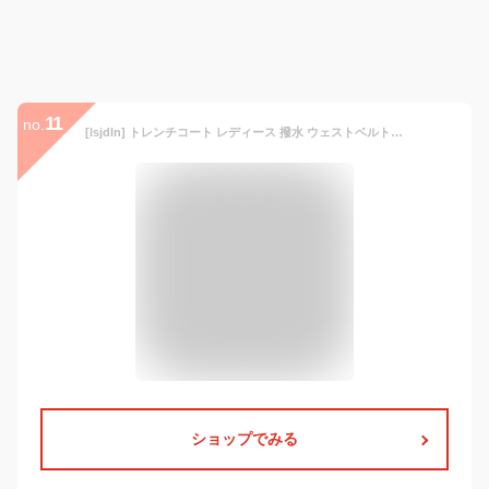
11
no.
[lsjdln] トレンチコート レディース 撥水 ウェストベルト トレンチ コート ロング丈 ロング 大きいサイズ 入学式 ママスーツ 入園式 ママ セレモニー スプリングコート M ビジネス スーツ カーキ色 卒園式 卒業式 リクルート 通勤 ライナー付き
ショップでみる