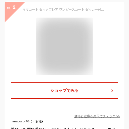
2
no.
ママコート タックフレア ワンピースコート ダッカー付き《マタニティウェア マタニティ 服 妊娠服 産前 産後 コートワンピース おでかけ 通勤 入学式 卒業式 入卒園 お宮参り 学校行事 結婚式 羽織り 衣替え 抱っこ 秋 冬 春》
ショップでみる
価格と在庫を
楽天
でチェック
>>
nanacoco(40代・女性)