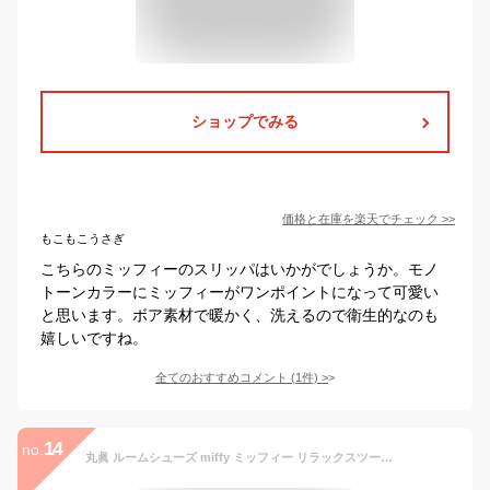
ショップでみる
価格と在庫を
楽天
でチェック
>>
もこもこうさぎ
こちらのミッフィーのスリッパはいかがでしょうか。モノ
トーンカラーにミッフィーがワンポイントになって可愛い
と思います。ボア素材で暖かく、洗えるので衛生的なのも
嬉しいですね。
全てのおすすめコメント
(
1
件)
>
14
no.
丸眞 ルームシューズ miffy ミッフィー リラックスツール ミッフィー うさぎ 孫 子供 男の子 女の子 スリッパ 室内用シューズ 室内用 室内 部屋 ルームシューズ 5905020400