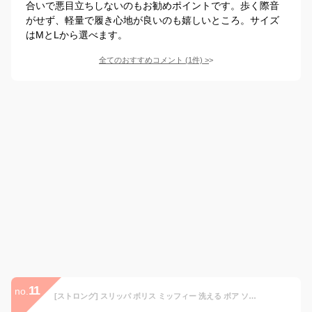
合いで悪目立ちしないのもお勧めポイントです。歩く際音
がせず、軽量で履き心地が良いのも嬉しいところ。サイズ
はMとLから選べます。
全てのおすすめコメント
(
1
件)
>
11
no.
[ストロング] スリッパ ボリス ミッフィー 洗える ボア ソフト 秋 冬 暖かい かわいい 室内 ルームシューズ (アイボリー 1足)