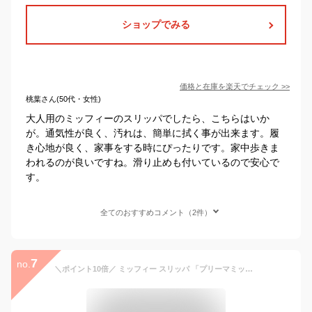
ショップでみる
価格と在庫を
楽天
でチェック
>>
桃葉さん(50代・女性)
大人用のミッフィーのスリッパでしたら、こちらはいか
が。通気性が良く、汚れは、簡単に拭く事が出来ます。履
き心地が良く、家事をする時にぴったりです。家中歩きま
われるのが良いですね。滑り止めも付いているので安心で
す。
全てのおすすめコメント（2件）
7
no.
＼ポイント10倍／ ミッフィー スリッパ 「プリーマミッフィー」単品販売[ miffy ディック・ブルーナ トイレグッズ 大人 可愛い トイレスリッパ キャラクター ミッフィーグッズ キャラ おしゃれ 洗える センコー senko ]24AW グレー ピンク