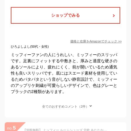
ショップでみる
価格と在庫を
Amazon
でチェック
>>
ひろよしよし(50代・女性)
ミッフィーファンの人にうれしい、ミッフィーのスリッパ
です。足裏にフィットする中敷きと、厚みと適度な硬さの
あるソールにより、疲れにくく、前が開いているため通気
性も良いスリッパです。底にはスエード素材を使用してい
るためパタパタという音がしない静音設計で、ミッフィー
のアップリケ刺繍が可愛らしいデザインで、色はグレーと
ブラックの2種類があります。
全てのおすすめコメント（2件）
5
no.
【送料無料】 ミッフィー ルームシューズ 北欧 あたたかい 室内履き スリッパ ルームスリッパ 室内用 清潔 ホームウェア おしゃれ かわいい あったか 防寒 冷え防止 冷え対策 部屋ばき 室内ばき 部屋履き かわいい おしゃれ miffy 内祝い おめでとう お返し 贈り物 お祝い