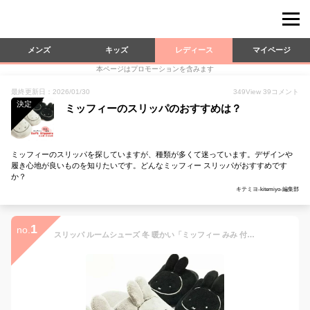
メンズ
キッズ
レディース
マイページ
本ページはプロモーションを含みます
最終更新日：2026/01/30
349
View
39
コメント
決定
ミッフィーのスリッパのおすすめは？
ミッフィーのスリッパを探していますが、種類が多くて迷っています。デザインや
履き心地が良いものを知りたいです。どんなミッフィー スリッパがおすすめです
か？
キテミヨ-kitemiyo-編集部
1
no.
スリッパ ルームシューズ 冬 暖かい「ミッフィー みみ 付き モコモコ スリッパ 大人 子供用」レディース あったか もこもこ 室内 かわいい おしゃれ 送料無料 1足販売 愛和総業