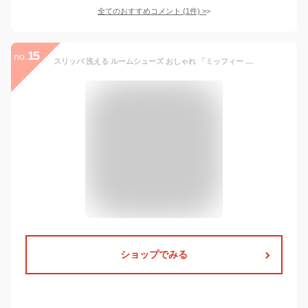
全てのおすすめコメント
(
1
件)
>
15
no.
スリッパ 洗える ルームシューズ おしゃれ 「ミッフィー ムジ 前開き 外縫い リビング スリッパ 」室内 レディース 来客用 トイレ 通年 布 履きやすい 蒸れない キャラクター 送料無料 1足販売 愛和総業
ショップでみる