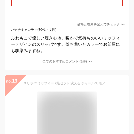
価格と在庫を
楽天
でチェック
>>
バナナキャンディ(60代・女性)
ふわもこで優しい履き心地、暖かで気持ちのいいミッフィ
ーデザインのスリッパです。落ち着いたカラーでお部屋に
も馴染みますね。
全てのおすすめコメント
(
1
件)
>
13
no.
スリッパ ミッフィー 2足セット 洗える チャールス モノトーン ボアインソール 秋 冬 暖かい かわいい 室内 ルームシューズ 送料無料