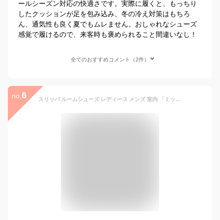
ールシーズン対応の快適さです。実際に履くと、もっちり
したクッションが足を包み込み、冬の冷え対策はもちろ
ん、通気性も良く夏でもムレません。おしゃれなシューズ
感覚で履けるので、来客時も褒められること間違いなし！
全てのおすすめコメント（2件）
6
no.
スリッパ ルームシューズ レディース メンズ 室内 「ミッフィー レザー コンフォート スリッパ」 拭ける おしゃれ 可愛い M L サイズ 室内履き かわいい シンプル 来客用 1足販売 愛和総業