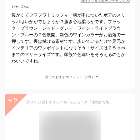
価格と在庫を
楽天
でチェック
>>
シャボン玉
暖かくてフワフワ！ミッフィー柄が甲についたボアのスリ
ッパはいかがでしょうか？履き心地柔らかです。ブラッ
ク・ブラウン・レッド・グレー・ワイン・ライトブラウ
ン・ブルーの７色展開。新色のワインカラーがお洒落で一
押しです。裏は拭ける素材です。歩いているだけで足元が
インテリアのワンポイントになりそう！サイズは２５ｃｍ
までのフリーサイズです。家族で色違いをそろえるのもか
わいいですね。
全てのおすすめコメント（2件）
9
no.
【OUTLET品】スリッパ ルームシューズ 「水拭き可能 レザー ミッフィー スリッパ」 トイレ 来客用 PVC おしゃれ レディース かわいい 室内 室内履き 来客用 1足販売 愛和総業