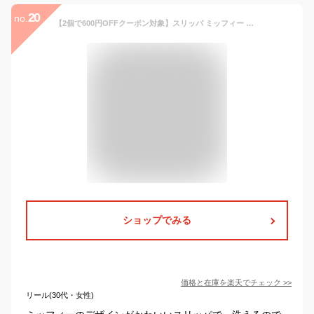
20
no.
【2個で600円OFFクーポン対象】スリッパ ミッフィー 洗える チャールス モノトーン ボアインソール 秋 冬 暖かい かわいい 室内 ルームシューズ送料無料 1足
ショップでみる
価格と在庫を
楽天
でチェック
>>
リール(30代・女性)