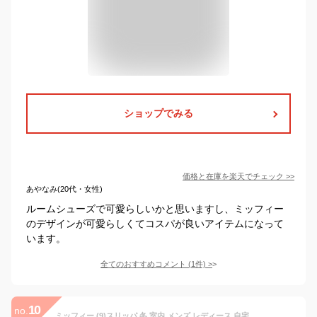
ショップでみる
価格と在庫を
楽天
でチェック
>>
あやなみ(20代・女性)
ルームシューズで可愛らしいかと思いますし、ミッフィー
のデザインが可愛らしくてコスパが良いアイテムになって
います。
全てのおすすめコメント
(
1
件)
>
10
no.
ミッフィー (9)スリッパ 冬 室内 メンズ レディース 自宅用 来客用 職場 スリッパ もこもこ 暖かい 軽くて磨耗に強く柔らかい 洗いやすく、持ち運びに便利 男女兼用 ルームスリッパ 冬 Large