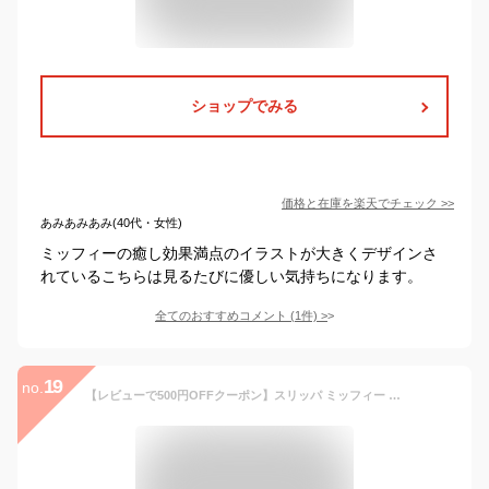
ショップでみる
価格と在庫を
楽天
でチェック
>>
あみあみあみ(40代・女性)
ミッフィーの癒し効果満点のイラストが大きくデザインさ
れているこちらは見るたびに優しい気持ちになります。
全てのおすすめコメント
(
1
件)
>
19
no.
【レビューで500円OFFクーポン】スリッパ ミッフィー コンフォート ニット ボーダー かわいい レディース おしゃれ 前あき 室内 ルームシューズ 送料無料 1足販売