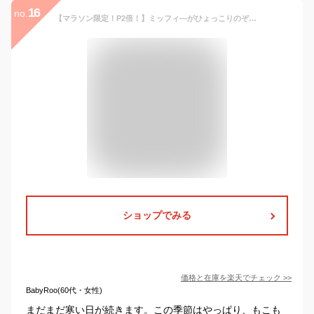
16
no.
【マラソン限定！P2倍！】ミッフィ—がひょっこりのぞくもこもこボアスリッパ『ボアッパミッフィー』M：約21cm〜23cm/L：約23cm〜25cm ギフト【もこもこ特集】【メール便不可】
ショップでみる
価格と在庫を
楽天
でチェック
>>
BabyRoo(60代・女性)
まだまだ寒い日が続きます。この季節はやっぱり、もこも