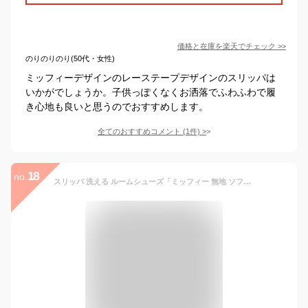
価格と在庫を
楽天
でチェック
>>
のりのりのり(50代・女性)
ミッフィーデザインのレーステープデザインのスリッパは
いかがでしょうか。子供っぽくなくお洒落でふわふわで履
き心地も良いと思うのでおすすめします。
全てのおすすめコメント
(
1
件)
>
18
no.
スリッパ 洗える ルームシューズ「ミッフィー 無地 ソフト 洗える スリッパ 」 おしゃれ かわいい ブランド 室内 室内履き 来客用 来客 レディース 洗濯 手洗い 通年 1足販売 愛和総業