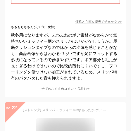
価格と在庫を
楽天
でチェック
>>
ももももももんが(50代・女性)
秋冬用になりますが、ふわふわのボア素材がなめらかで気
持ちいいミッフィー柄のスリッパはいかがでしょうか。厚
底クッションタイプなので床からの冷気を感じることがな
く、商品画像からはわかるづらいですが足にフィットする
形状になっているので歩きやすいです。ボア部分も毛足が
長すぎるわけではないので比較的蒸れにくいですし、フロ
ーリングを傷つけない加工がされているため、スリッパ特
有のパタパタした音も抑えられますよ。
全てのおすすめコメント
(
1
件)
>
22
no.
[ストロング] スリッパ ミッフィー miffy あったか ボア チャールス 洗える ソフト 秋 冬 暖かい かわいい 室内 リビング ルームシューズ (ベージュ1足)