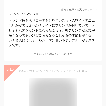
価格と在庫を
楽天
でチェック
>>
にこりんりん(30代・女性)
トレンド感もありコーデもしやすいこちらのワイドデニム
はいかがでしょうか？サイドにフリンジが付いていて、お
しゃれなアクセントになったこちら。裾フリンジだと丈が
短くなって寒いけどこちらならこれからの季節も寒くな
い！個人的にはオールシーズン使いやすいブルーがオスス
メです。
全てのおすすめコメント
(
1
件)
>
15
no.
デニム ガウチョパンツ ワイド パンツ サイドポケット 裾 フリンジ ジーンズ ジーパン ウエストゴム ハイウエスト ロング ボトムス オールシーズン 大きいサイズ レディース カジュアル 美脚