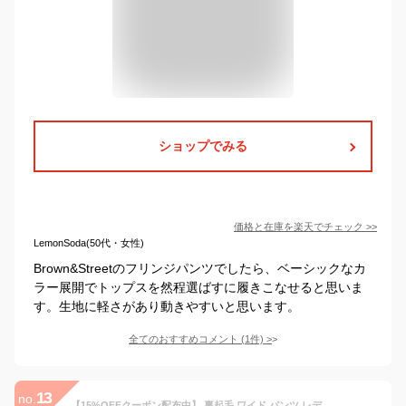
ショップでみる
価格と在庫を
楽天
でチェック
>>
LemonSoda(50代・女性)
Brown&Streetのフリンジパンツでしたら、ベーシックなカ
ラー展開でトップスを然程選ばすに履きこなせると思いま
す。生地に軽さがあり動きやすいと思います。
全てのおすすめコメント
(
1
件)
>
13
no.
【15%OFFクーポン配布中】 裏起毛 ワイド パンツ レディース パンツ 冬 暖かい ゆったり リブ コットン あったか 暖かい 伸縮 厚手 美脚 防寒 体型カバー ボトム 秋 冬 極暖 毛布 おしゃれ 裏ボア ニット フリンジ ウエストゴム 足湯 極暖裏起毛コーデュロイ