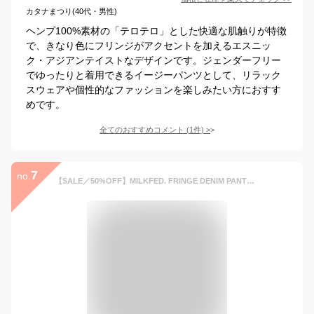
カタナまつり(40代・男性)
ヘンプ100%素材の「テロテロ」とした快適な肌触りが特徴
で、きなり色にフリンジがアクセントを加えるエスニッ
ク・アジアンテイストなデザインです。ジェンダーフリー
でゆったりと着用できるイージーパンツとして、リラック
スウェアや個性的なファッションを楽しみたい方におすす
めです。
全てのおすすめコメント
(
1
件)
>
7
no.
【SALE／50%OFF】MILKFED. FRINGE DENIM PANTS ミルクフェド パンツ ジーンズ・デニムパンツ ブルー ホワイト【送料無料】