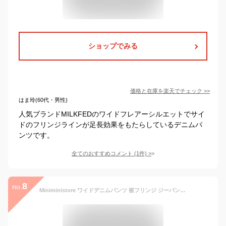
ショップでみる
価格と在庫を
楽天
でチェック
>>
はま玲(60代・男性)
人気ブランドMILKFEDのワイドフレアーシルエットでサイ
ドのフリンジラインが足長効果をもたらしているデニムパ
ンツです。
全てのおすすめコメント
(
1
件)
>
8
no.
Miniministore ワイドデニムパンツ 裾フリンジ ジーパン パンツ・ズボン