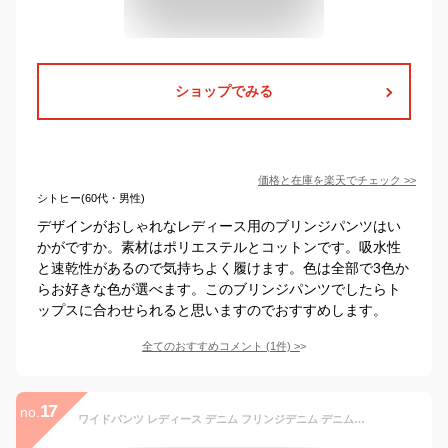
ショップでみる
価格と在庫を
楽天
でチェック
>>
シトヒー(60代・男性)
デザインがおしゃれなレディース用のブリンジパンツはい
かがですか。素材はポリエステルとコットンです。吸水性
と速乾性があるので気持ちよく履けます。色は全部で3色か
らお好きな色が選べます。このブリンジパンツでしたらト
ップスに合わせられると思いますのでおすすめします。
全てのおすすめコメント
(
1
件)
>
17
no.
ワイドパンツ レディース デニム フリンジデニム デニムワイドパンツ ワイドロング フリンジ ハイウエスト フロントボタン ジップ コットン ナチュラル 抜け感 春 夏 秋 冬 オフィスカジュアル かわいい お出かけ デート 楽ちん ゆったり Ladies 20代 30代 40代 送料無料