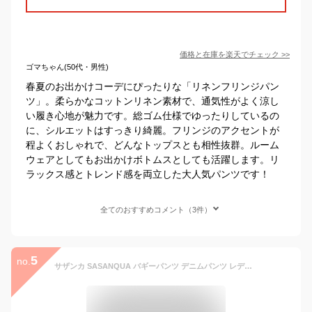
価格と在庫を
楽天
でチェック
>>
ゴマちゃん(50代・男性)
春夏のお出かけコーデにぴったりな「リネンフリンジパン
ツ」。柔らかなコットンリネン素材で、通気性がよく涼し
い履き心地が魅力です。総ゴム仕様でゆったりしているの
に、シルエットはすっきり綺麗。フリンジのアクセントが
程よくおしゃれで、どんなトップスとも相性抜群。ルーム
ウェアとしてもお出かけボトムスとしても活躍します。リ
ラックス感とトレンド感を両立した大人気パンツです！
全てのおすすめコメント（3件）
5
no.
サザンカ SASANQUA バギーパンツ デニムパンツ レディース サイドフリンジ ブラック/インディゴ M-L SIDE FRINGE DENIM PT