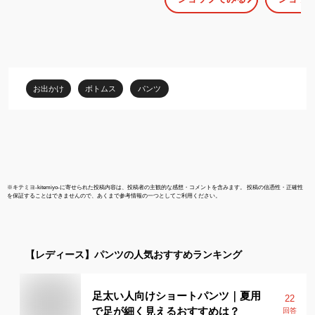
ズ ボトムス レディース
テージ レト
ストレート ハイウエス
ド丈 フリンジ
ト フリンジ スリット ハ
100％ ぽっ
ート型 ボタン ブルー パ
カバー 大き
ンツ シンプル カジュア
紺 春 夏 秋
ル きれいめ おしゃれ ト
不可】【20
お出かけ
ボトムス
パンツ
レンド かわいい
BLUEEAST
※
キテミヨ-kitemiyo-
に寄せられた投稿内容は、投稿者の主観的な感想・コメントを含みます。 投稿の信憑性・正確性
を保証することはできませんので、あくまで参考情報の一つとしてご利用ください。
【レディース】
パンツ
の人気おすすめランキング
足太い人向けショートパンツ｜夏用
22
で足が細く見えるおすすめは？
回答