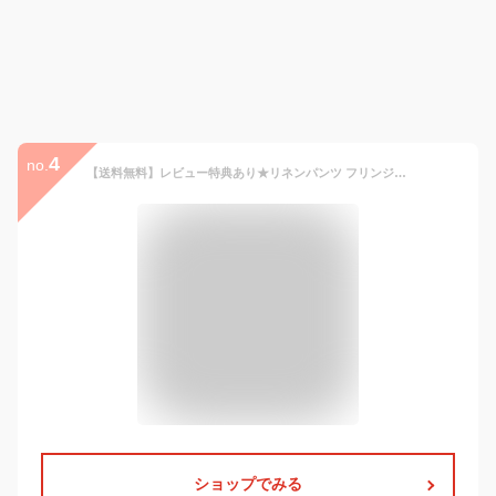
4
no.
【送料無料】レビュー特典あり★リネンパンツ フリンジ リネン素材 涼しい ルームウェア 春夏 大きいサイズ 綺麗 ぽっちゃり 母の日 コットンリネン バルーン 気心地よい 柔らかい 気心地よい ズボン 総ゴム ポケット 綿麻キャンバス 女の子 女性 大人気 大好評 レデイース
ショップでみる