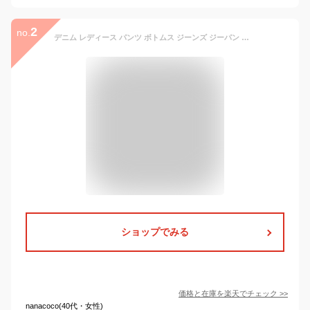
2
no.
デニム レディース パンツ ボトムス ジーンズ ジーパン ストレート ワイド レース フリル ヴィンテージ レトロ クロップド丈 フリンジ 綿 綿100％ ぽっちゃり 体型カバー 大きいサイズ 青 紺 春 夏 秋 冬【メール便不可】【20】
ショップでみる
価格と在庫を
楽天
でチェック
>>
nanacoco(40代・女性)