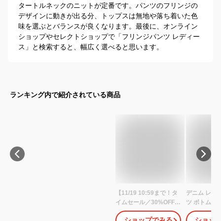
タートルネックのニットが定番です。パンツのフリンジの
デザインに動きが出る分、トップスは無地や落ち着いた色
味を選ぶとバランスが良くなります。最後に、オンライン
ショップやセレクトショップで「フリンジパンツ レディー
ス」と検索すると、幅広く選べると思います。
ランキング内で紹介されている商品
【11/19 10:59まで！タ
デニム レデ
イムセール／30%OFF
ツ ボトムス 
中】サイドフリンジデニ
ーパン スト
ショップでみる
ショッ
ム デニムパンツ ジーン
ド レース フ