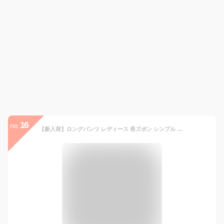
16
no.
【新入荷】ロングパンツ レディース 長ズボン シンプル ハイウエスト ロングパンツ レディース ダンス用パンツ 社交ダンス衣装 ラテンダンス フリンジ付き ダンスウエア 無地 シンプル 女性用 競技 デモ 練習着 大人 上品 ファッション 20代30代40代 女性用