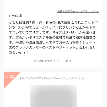
価格と在庫を
Amazon
でチェック
>>
シャボン玉
かなり個性的！白・赤・青色の3色で編みこまれたニットパ
ンツはいかがでしょうか？サイドにフリンジが上から下ま
でついていてフサフサです。サイズはS・M・Lから選べま
す。柔らかいポリエステル製の素材で軽量で通気性抜群で
す。手洗いや洗濯機洗いもできてお手入れ簡単！ショート
丈のブラックのレザーのベストやジャケットと合わせると
似合いそう！
全てのおすすめコメント
(
1
件)
>
12
no.
【SALE／30%OFF】Brown&Street フリンジパンツ ブラウンアンドストリート パンツ その他のパンツ ブラック ベージュ【送料無料】