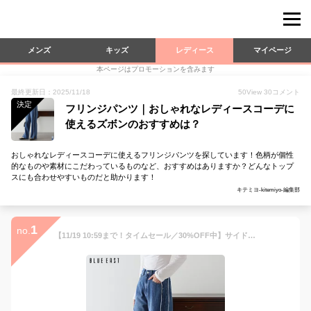
メンズ
キッズ
レディース
マイページ
本ページはプロモーションを含みます
最終更新日：2025/11/18
50
View
30
コメント
決定
フリンジパンツ｜おしゃれなレディースコーデに
使えるズボンのおすすめは？
おしゃれなレディースコーデに使えるフリンジパンツを探しています！色柄が個性
的なものや素材にこだわっているものなど、おすすめはありますか？どんなトップ
スにも合わせやすいものだと助かります！
キテミヨ-kitemiyo-編集部
1
no.
【11/19 10:59まで！タイムセール／30%OFF中】サイドフリンジデニム デニムパンツ ジーンズ ボトムス レディース ストレート ハイウエスト フリンジ スリット ハート型 ボタン ブルー パンツ シンプル カジュアル きれいめ おしゃれ トレンド かわいい BLUEEAST