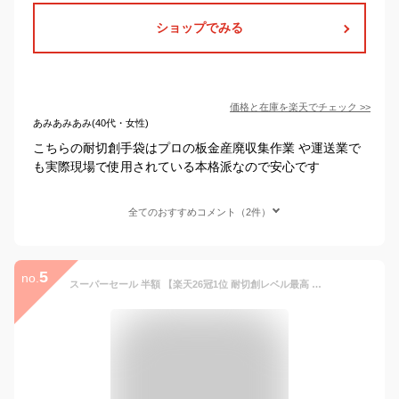
ショップでみる
価格と在庫を
楽天
でチェック
>>
あみあみあみ(40代・女性)
こちらの耐切創手袋はプロの板金産廃収集作業 や運送業で
も実際現場で使用されている本格派なので安心です
全てのおすすめコメント（2件）
5
no.
スーパーセール 半額 【楽天26冠1位 耐切創レベル最高 滑り止め付き】 防刃手袋 両手1双 耐切創手袋 軍手 女性用 作業用手袋 調理用手袋 滑り止め 作業用 メカニクスグローブ 手袋 作業手袋 キッチン手袋 料理 チェーンソー ラバー軍手 防寒作業手袋 送料無料