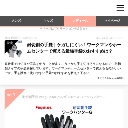
メンズ
キッズ
レディース
マイページ
本ページはプロモーションを含みます
最終更新日：2026/01/20
330
View
24
コメント
決定
耐切創の手袋｜ケガしにくい！ワークマンやホー
ムセンターで買える最強手袋のおすすめは？
庭仕事で枝切りや工具を使うことが多く、うっかり手を切りそうになるので、耐切
創タイプの手袋を探しています。ワークマンやホームセンターで買えるものがいい
です。手を護れて使いやすい手袋のおすすめを教えて下さい。
キテミヨ-kitemiyo-編集部
1
no.
耐切創手袋 Penguinace ペンギンエース ワークハンターG【災害活動用/水洗いOK/ニトリルゴム使用/強靭性/耐摩耗性/防油性/メンズ/耐切創グローブ/作業手袋/軍手】