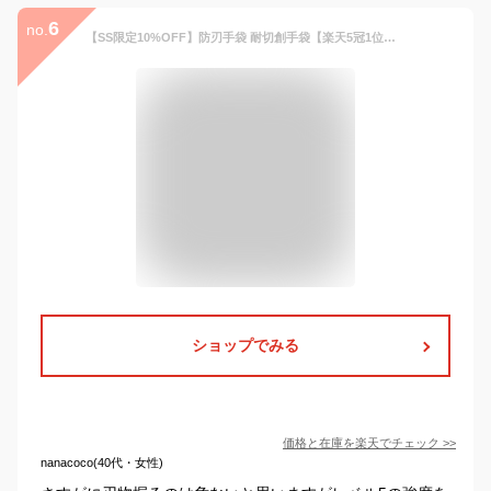
6
no.
【SS限定10%OFF】防刃手袋 耐切創手袋【楽天5冠1位】ANSI耐切創レベル5 ダイヤモンド シルク繊維 防刃 作業用手袋 防災 耐摩耗 耐引き裂き コーティング付き 滑り止め 手袋 軍手 災害 現場 工場 DIY アウトドア 作業用 大口注文歓迎 ガーデニング 選べる1双 2双
ショップでみる
価格と在庫を
楽天
でチェック
>>
nanacoco(40代・女性)