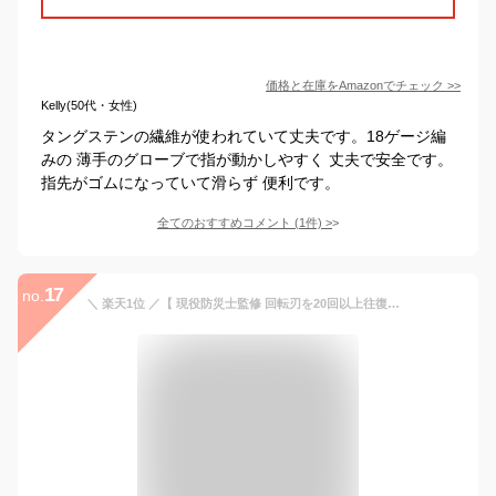
価格と在庫を
Amazon
でチェック
>>
Kelly(50代・女性)
タングステンの繊維が使われていて丈夫です。18ゲージ編
みの 薄手のグローブで指が動かしやすく 丈夫で安全です。
指先がゴムになっていて滑らず 便利です。
全てのおすすめコメント
(
1
件)
>
17
no.
＼ 楽天1位 ／【 現役防災士監修 回転刃を20回以上往復しないと切れない 耐切創レベル5だから刃物から手を守ってくれる 】 軍手 防刃手袋 作業用手袋 作業手袋 滑り止め 子供用 レディース キッズ 大人 防災用 工房 防刃 料理 耐切創手袋 破れない 防災