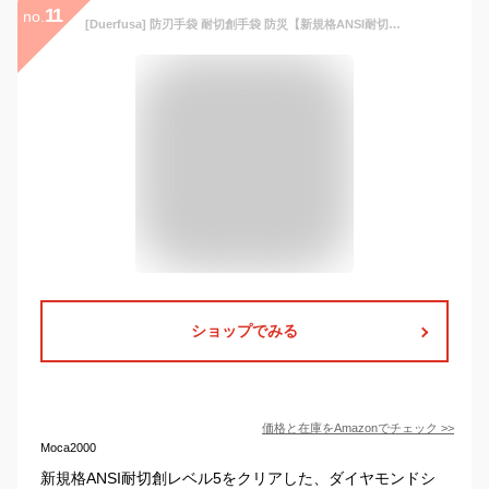
11
no.
[Duerfusa] 防刃手袋 耐切創手袋 防災【新規格ANSI耐切創レベル5】 ダイヤモンドシルク繊維 防刃 軍手 作業用 滑り止め 手袋 災害 現場 工場 DIY アウトドア 作業用 大口注文歓迎 ガーデニング (1双入/グレー/Lサイズ)
ショップでみる
価格と在庫を
Amazon
でチェック
>>
Moca2000
新規格ANSI耐切創レベル5をクリアした、ダイヤモンドシ