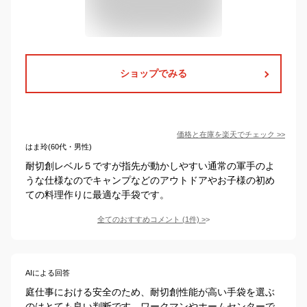
ショップでみる
価格と在庫を
楽天
でチェック
>>
はま玲(60代・男性)
耐切創レベル５ですが指先が動かしやすい通常の軍手のよ
うな仕様なのでキャンプなどのアウトドアやお子様の初め
ての料理作りに最適な手袋です。
全てのおすすめコメント
(
1
件)
>
AIによる回答
庭仕事における安全のため、耐切創性能が高い手袋を選ぶ
のはとても良い判断です。ワークマンやホームセンターで