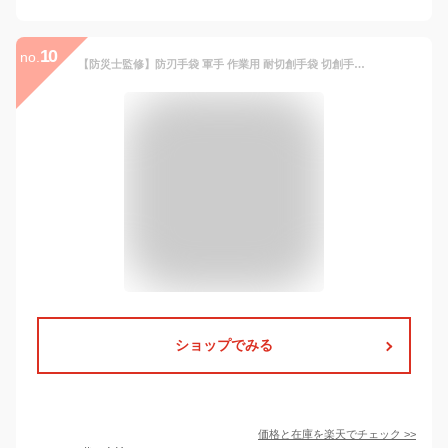
10
no.
【防災士監修】防刃手袋 軍手 作業用 耐切創手袋 切創手袋 切創防止手袋 XS S M L XL 料理 切れない手袋 防刃 作業用手袋 防刃グローブ ナイフ グローブ 作業手袋 手袋 作業グローブ 料理用 レベル5 刃物 ガラス せっそう手袋
ショップでみる
価格と在庫を
楽天
でチェック
>>