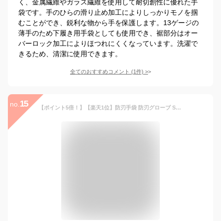
く、金属繊維やガラス繊維を使用して耐切創性に優れた手
袋です。手のひらの滑り止め加工によりしっかりモノを掴
むことができ、鋭利な物から手を保護します。13ゲージの
薄手のため下履き用手袋としても使用でき、裾部分はオー
バーロック加工によりほつれにくくなっています。洗濯で
きるため、清潔に使用できます。
全てのおすすめコメント
(
1
件)
>
15
no.
【ポイント5倍！】【楽天1位】防刃手袋 防刃グローブ S M L 3サイズ 耐切創手袋 作業手袋 軍手 作業用 防刃 手袋 調理 S/M/L 作業グローブ 切れない手袋 料理用レベル5 ナイフ 刃物 ガラス 釣り農作業