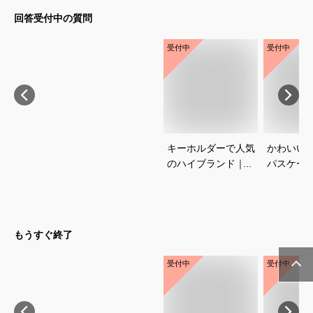
回答受付中の質問
受付中
受付中
キーホルダーで人気
かわいい
のハイブランド｜プ
パスケー
レゼントに喜ばれる
めは？
おすすめは？
もうすぐ終了
受付中
受付中