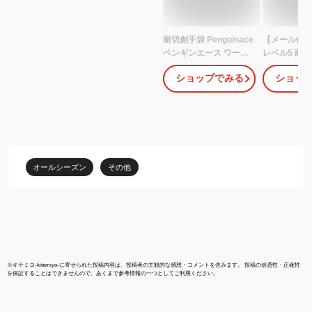
耐切創手袋 Penguinace
【メール便対応
ペンギンエース ワーク
レベル5 耐
ハンターG【災害活動用/
ックスハイ
ショップでみる
ショッ
水洗いOK/ニトリルゴム
レベル5 
使用/強靭性/耐摩耗性/防
破れにくい
油性/メンズ/耐切創グロ
い 滑り止
ーブ/作業手袋/軍手】
タン 作業 現
袋 防刃 耐刃 
BESTGRIP
ップ PE33
オールシーズン
その他
※
キテミヨ-kitemiyo-
に寄せられた投稿内容は、投稿者の主観的な感想・コメントを含みます。 投稿の信憑性・正確性
を保証することはできませんので、あくまで参考情報の一つとしてご利用ください。