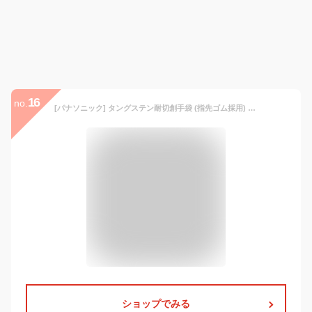
16
no.
[パナソニック] タングステン耐切創手袋 (指先ゴム採用) Mサイズ 耐切創レベルF 薄手18ゲージ編み WKTG4MH
ショップでみる