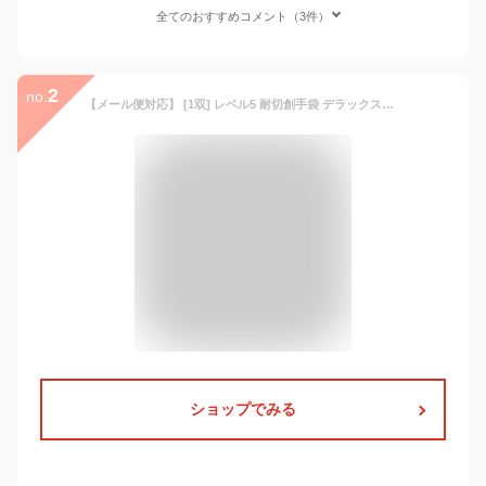
全てのおすすめコメント（3件）
2
no.
【メール便対応】 [1双] レベル5 耐切創手袋 デラックスハイパーガード レベル5 切れにくい 破れにくい 滑りにくい 滑り止め ポリウレタン 作業 現場 耐切創 手袋 防刃 耐刃 HANVO BESTGRIP ベストグリップ PE333
ショップでみる