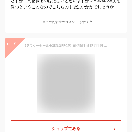
さすがに刃物握るのは危ないと思いますがレベル5の強度を
保つということなのでこちらの手袋はいかがでしょうか
全てのおすすめコメント（2件）
7
no.
【アフターセール★35%OFFCP】耐切創手袋 防刃手袋 切創手袋 レベル5 切れない手袋 作業手袋 園芸 軍手 防災 1双 2双 防災グッズ 手袋 防刃 グローブ 災害時 防災時 ダイヤモンドシルク繊維 作業用グローブ 耐切創 防刃 ナイフ 刃物 ガラス S M L 保護 安全 防護
ショップでみる