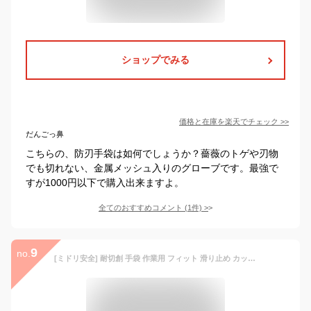
ショップでみる
価格と在庫を
楽天
でチェック
>>
だんごっ鼻
こちらの、防刃手袋は如何でしょうか？薔薇のトゲや刃物
でも切れない、金属メッシュ入りのグローブです。最強で
すが1000円以下で購入出来ますよ。
全てのおすすめコメント
(
1
件)
>
9
no.
[ミドリ安全] 耐切創 手袋 作業用 フィット 滑り止め カットガードF130 L 1双入