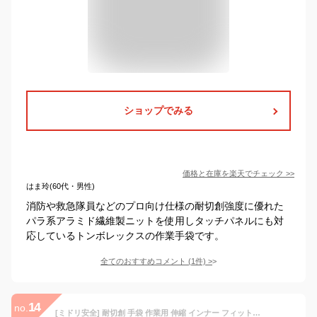
ショップでみる
価格と在庫を
楽天
でチェック
>>
はま玲(60代・男性)
消防や救急隊員などのプロ向け仕様の耐切創強度に優れた
パラ系アラミド繊維製ニットを使用しタッチパネルにも対
応しているトンボレックスの作業手袋です。
全てのおすすめコメント
(
1
件)
>
14
no.
[ミドリ安全] 耐切創 手袋 作業用 伸縮 インナー フィット カットガードG132 薄手 ノンコート M 1双入