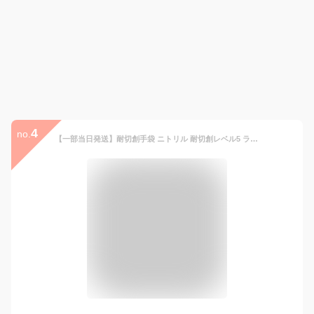
4
no.
【一部当日発送】耐切創手袋 ニトリル 耐切創レベル5 ラフタージャパン LGT-201 機械業 板金産廃収集作業 運送業 物流 建築 土木作業 農作業 園芸 防刃 防犯 作業着 作業服 一部あす楽 一部即日発送 LGT201