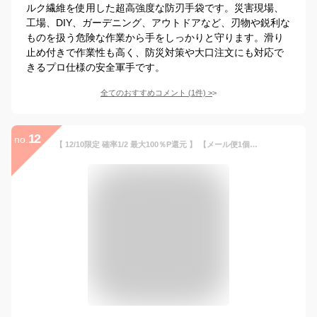
ルク繊維を使用した超高強度な防刃手袋です。災害現場、
工場、DIY、ガーデニング、アウトドアなど、刃物や鋭利な
ものを扱う危険な作業から手をしっかりと守ります。滑り
止め付きで作業性も高く、防災対策や大口注文にも対応で
きるプロ仕様の安全軍手です。
全てのおすすめコメント
(
1
件)
>
12
no.
【 12/10限定 確率1/2 最大100％P還元 】 【メール便1個までOK】防災士推奨 防刃手袋 3双セット S/M/L/XL PEACEUP 耐切創レベル5 FDA食品安全基準適合 防災グッズ 切れない 手袋 破れない 軍手 防刃グローブ 作業用 非常用 災害時 避難 耐切創手袋 安全 保護