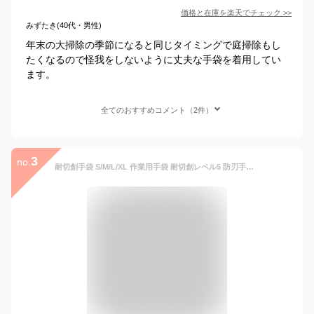
価格と在庫を
楽天
でチェック
>>
みずたき(40代・男性)
年末の大掃除の季節になると同じタイミングで庭掃除もし
たくなるので怪我をしないように丈夫な手袋を着用してい
ます。
全てのおすすめコメント（2件）
3
no.
耐切創手袋 S/M/L/XL 作業用手袋 耐切創レベル5 防刃手袋 カットガード 安全 防災用品 通気性 サンディコート 滑り止め 高耐久 DIY 土木作業 HPPE ユニセックス ESTG01 EVERSAFE (メール便3双までOK)