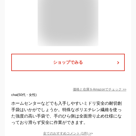
ショップでみる
価格と在庫を
Amazon
でチェック
>>
chai(50代・女性)
ホームセンターなどでも入手しやすいミドリ安全の耐切創
手袋はいかがでしょうか。特殊なポリエチレン繊維を使っ
た強度の高い手袋で、手のひら側は全面滑り止め仕様にな
っており滑らず安全に作業ができます。
全てのおすすめコメント
(
1
件)
>