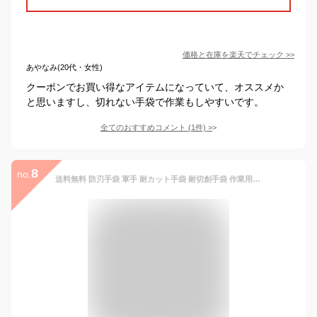
価格と在庫を
楽天
でチェック
>>
あやなみ(20代・女性)
クーポンでお買い得なアイテムになっていて、オススメか
と思いますし、切れない手袋で作業もしやすいです。
全てのおすすめコメント
(
1
件)
>
8
no.
送料無料 防刃手袋 軍手 耐カット手袋 耐切創手袋 作業用手袋 切れない 片手 左右兼用 布手袋付き 丈夫 金属メッシュ 仕事 ガーデニング キッチン