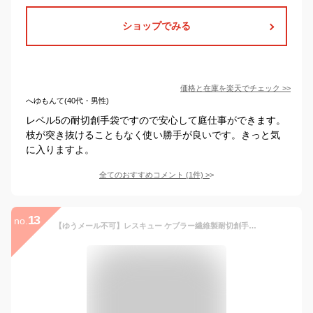
ショップでみる
価格と在庫を
楽天
でチェック
>>
へゆもんて(40代・男性)
レベル5の耐切創手袋ですので安心して庭仕事ができます。
枝が突き抜けることもなく使い勝手が良いです。きっと気
に入りますよ。
全てのおすすめコメント
(
1
件)
>
13
no.
【ゆうメール不可】レスキュー ケブラー繊維製耐切創手袋 K-707HTNV ネイビー スマホ対応タイプ