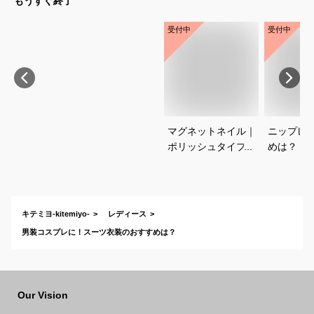
もうすぐ終了
受付中
受付中
マグネットネイル｜
ニップレ
ポリッシュタイプで
めは？
おすすめは？
キテミヨ-kitemiyo-
レディース
男装コスプレに！スーツ衣装のおすすめは？
Our Vision