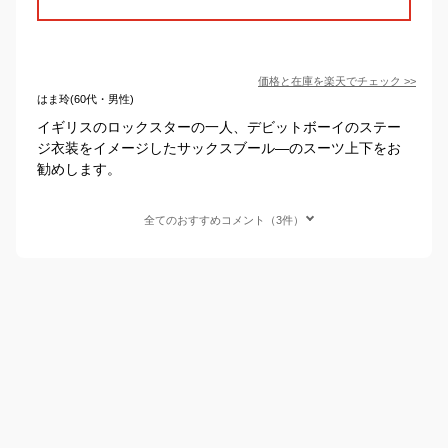
価格と在庫を
楽天
でチェック
>>
はま玲(60代・男性)
イギリスのロックスターの一人、デビットボーイのステー
ジ衣装をイメージしたサックスブール―のスーツ上下をお
勧めします。
全てのおすすめコメント（3件）