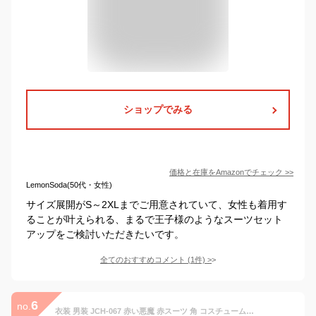
ショップでみる
価格と在庫を
Amazon
でチェック
>>
LemonSoda(50代・女性)
サイズ展開がS～2XLまでご用意されていて、女性も着用す
ることが叶えられる、まるで王子様のようなスーツセット
アップをご検討いただきたいです。
全てのおすすめコメント
(
1
件)
>
6
no.
衣装 男装 JCH-067 赤い悪魔 赤スーツ 角 コスチュームワールドカップ オリンピック 舞台 クリスマス コスプレ ボブ ポプキン バット 姫 ディズニー 映画 USJ お揃い 忘年会 新年会 劇団 男装 女装 仮装 イベント 応援 ハロウィン 被り物 小道具