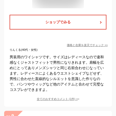
ショップでみる
価格と在庫を
楽天
でチェック
>>
りんくる(40代・女性)
男装用のワイシャツです。サイズはレディースなので違和
感なくジャストフィットで男性になりきれます。肩幅を広
めにとってありメンズシャツと同じ右前合わせになってい
ます。レディースによくあるウエストシェイプなどせず、
男性に合わせた直線的なシルエットを意識した作りなの
で、パンツやウィッグなど他のアイテムと合わせて完璧な
コスプレができますよ。
全てのおすすめコメント
(
1
件)
>
9
no.