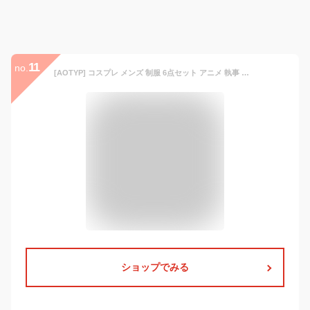
11
no.
[AOTYP] コスプレ メンズ 制服 6点セット アニメ 執事 コスチューム 男装 スーツベスト フスリム ダブルブレスト 演奏会 発表会 結婚式 紳士 スーツ Vネック 尾錠付き ブラックS
ショップでみる