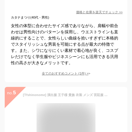
価格と在庫を
楽天
でチェック
>>
カタナまつり(40代・男性)
女性の体型に合わせたサイズ感でありながら、肩幅や前合
わせは男性向けのパターンを採用し、ウエストラインも直
線的にすることで、女性らしい曲線を拾いすぎずに本格的
でスタイリッシュな男装を可能にする点が最大の特徴で
す。また、シワになりにくい素材で着心地が良く、コスプ
レだけでなく学生服やビジネスシーンにも活用できる汎用
性の高さが大きなメリットです。
全てのおすすめコメント
(
1
件)
>
5
no.
[Tfshinonome] 演出服 王子様 貴族 衣装 メンズ 宮廷服 中世 大人 タキシードスーツ メンズ 4点セット 燕尾服 黒 ヨーロッパ風 王子様 王族服 将軍様衣装 貴公子 大人 魔術師 中世 貴族 演劇オペラ声楽 貴族服装 公爵 コスプレ ハロウィン衣装 (XL, ホワイト)