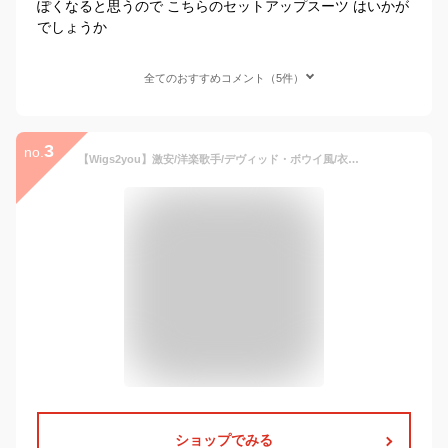
ぽくなると思うので こちらのセットアップスーツ はいかが
でしょうか
全てのおすすめコメント（5件）
3
no.
【Wigs2you】激安/洋楽歌手/デヴィッド・ボウイ風/衣装一式/コスプレ 衣装/コスチューム/ハロウィン パーティ/JCP-002/オリジナル/仮装/お揃い/男装/男性用スーツ
ショップでみる