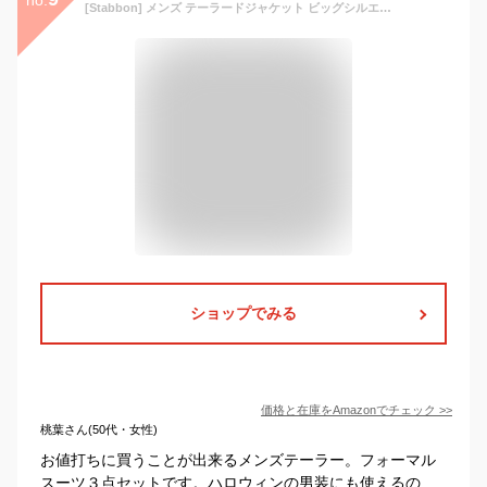
[Stabbon] メンズ テーラードジャケット ビッグシルエット 柄 薄手 フォーマル スーツ 3点セットビジネススーツ シングル メンズスーツ 紳士服 スーツ メンズ 春 夏 細身 結婚式 オシャレ 1ボタン スリム スーツ シングル メンズ 男性 背広 就職 大きいサイズ (3XL,ネイビー)
ショップでみる
価格と在庫を
Amazon
でチェック
>>
桃葉さん(50代・女性)
お値打ちに買うことが出来るメンズテーラー。フォーマル
スーツ３点セットです。ハロウィンの男装にも使えるの