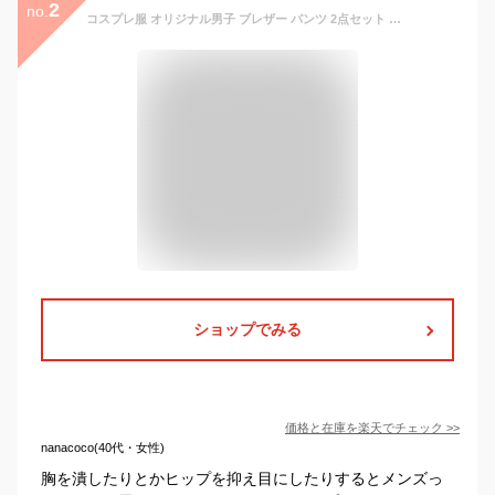
2
no.
コスプレ服 オリジナル男子 ブレザー パンツ 2点セット 無地 スーツ シンプル おしゃれ 制服風 学園風 仮装 撮影 イベント 舞台衣装 演劇 男装 ユニセックス 大きいサイズ かっこいい コスチューム ハロウィン SSB
ショップでみる
価格と在庫を
楽天
でチェック
>>
nanacoco(40代・女性)
胸を潰したりとかヒップを抑え目にしたりするとメンズっ