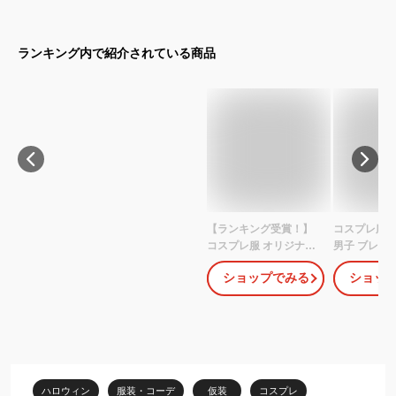
ランキング内で紹介されている商品
【ランキング受賞！】
コスプレ服 
コスプレ服 オリジナル
男子 ブレザー
男子 ブレザー パンツ 2
点セット 無地
ショップでみる
ショッ
点セット 無地 スーツ シ
ンプル おし
ンプル おしゃれ 制服風
学園風 仮装 
学園風 仮装 撮影 イベン
ト 舞台衣装 
ト 舞台衣装 演劇 男装 ユ
ニセックス 
ニセックス 大きいサイ
ズ かっこい
ズ かっこいい コスチュ
ーム ハロウィ
ーム ハロウィン
ハロウィン
服装・コーデ
仮装
コスプレ