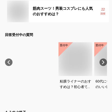
筋肉スーツ！男装コスプレにも人気
22
のおすすめは？
回答
回答受付中の質問
受付中
受付中
粘膜ライナーのおす
60代に似
すめは？初心者でも
のいい喪
使いやすいアイテム
いて教え
を知りたいです