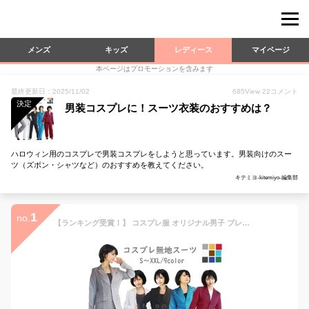
メンズ
キッズ
レディース
マイページ
本ページはプロモーションを含みます
最終更新日：2025/11/02
685
View
22
コメント
決定
男装コスプレに！スーツ衣装のおすすめは？
ハロウィン用のコスプレで男装コスプレをしようと思っています。男装向けのスー
ツ（ズボン・シャツなど）のおすすめを教えてください。
キテミヨ-kitemiyo-編集部
1
no.
【ランキング受賞！】 コスプレ服 オリジナル男子 ブレザー パンツ 2点セット 無地 スーツ シンプル おしゃれ 制服風 学園風 仮装 撮影 イベント 舞台衣装 演劇 男装 ユニセックス 大きいサイズ かっこいい コスチューム ハロウィン