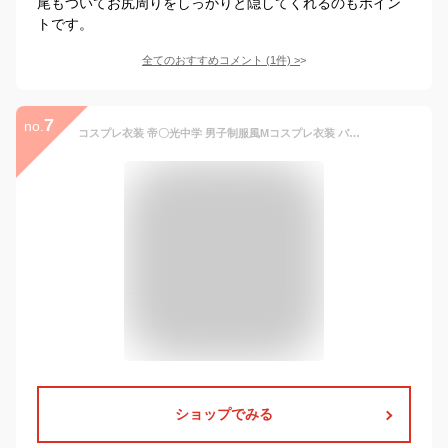
尾もついてお尻周りをしっかりと隠してくれるのもポイン
トです。
全てのおすすめコメント
(
1
件)
>
7
no.
コスプレ衣装 帝〇光中学 男子制服風Mコスプレ衣装 バスケ 黒子 バスケ部 コスチューム 〇光中学校 パーティー アニメ キャラクター キャラコス ユニフォーム ジャケット 学生服 スーツ 男装 アニメ バスケットボール SSB
ショップでみる