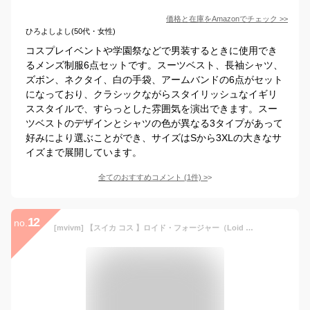
価格と在庫を
Amazon
でチェック
>>
ひろよしよし(50代・女性)
コスプレイベントや学園祭などで男装するときに使用でき
るメンズ制服6点セットです。スーツベスト、長袖シャツ、
ズボン、ネクタイ、白の手袋、アームバンドの6点がセット
になっており、クラシックながらスタイリッシュなイギリ
ススタイルで、すらっとした雰囲気を演出できます。スー
ツベストのデザインとシャツの色が異なる3タイプがあって
好みにより選ぶことができ、サイズはSから3XLの大きなサ
イズまで展開しています。
全てのおすすめコメント
(
1
件)
>
12
no.
[mvivm] 【スイカ コス 】ロイド・フォージャー（Loid Forger） コスプレ衣装 +ウィッグ付き スパイファミリー 父 黄昏 たそがれ コスチューム 変身 仮装 変装 Cosplay 文化祭 学園祭 ハロウィン クリスマス 誕生日 忘年会 学園祭 L