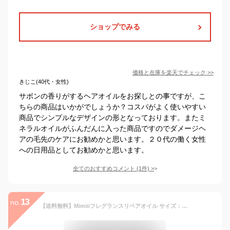
ショップでみる
価格と在庫を
楽天
でチェック
>>
きじこ(40代・女性)
サボンの香りがするヘアオイルをお探しとの事ですが、こ
ちらの商品はいかがでしょうか？コスパがよく使いやすい
商品でシンプルなデザインの形となっております。またミ
ネラルオイルがふんだんに入った商品ですのでダメージヘ
アの毛先のケアにお勧めかと思います。２０代の働く女性
への日用品としてお勧めかと思います。
全てのおすすめコメント
(
1
件)
>
13
no.
【送料無料】Mimiiiフレグランスリペアオイル サイズ：80ml