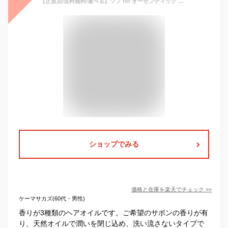
【正規店/送料無料/選べる】ソフ for オーセンティック マルチオイル 120ml サボン/マグノリア/ジャスミン ヘアオイル アウトバス 洗い流さないトリートメント マルチオイル ボディ soeff professional
ショップでみる
価格と在庫を
楽天
でチェック
>>
ケーマサカズ(60代・男性)
香りが3種類のヘアオイルです。ご希望のサボンの香りが有
り、天然オイルで潤いを閉じ込め、洗い流さないタイプで