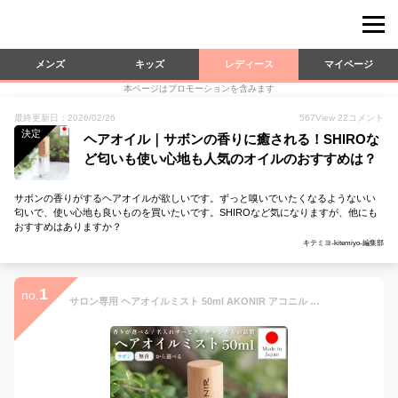
メンズ
キッズ
レディース
マイページ
本ページはプロモーションを含みます
最終更新日：2026/02/26
567
View
22
コメント
決定
ヘアオイル｜サボンの香りに癒される！SHIROな
ど匂いも使い心地も人気のオイルのおすすめは？
サボンの香りがするヘアオイルが欲しいです。ずっと嗅いでいたくなるようないい
匂いで、使い心地も良いものを買いたいです。SHIROなど気になりますが、他にも
おすすめはありますか？
キテミヨ-kitemiyo-編集部
1
no.
サロン専用 ヘアオイルミスト 50ml AKONIR アコニル 剛毛 スタイリング ヘアオイル 50ml オイルミスト スタイリング剤 スタイリングオイル 美容室専売 ヘアケア ギフト プレゼント サロン専売品 サボン いい香り 無香