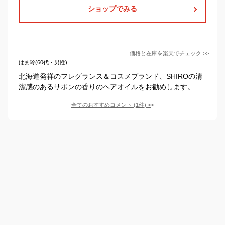
ショップでみる
価格と在庫を
楽天
でチェック
>>
はま玲(60代・男性)
北海道発祥のフレグランス＆コスメブランド、SHIROの清
潔感のあるサボンの香りのヘアオイルをお勧めします。
全てのおすすめコメント
(
1
件)
>