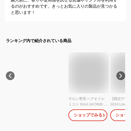
るのがおすすめです。きっとお気に入りの製品が見つかる
と思います！
ランキング内で紹介されている商品
サロン専用 ヘアオイル
【限定デザイ
ミスト 50ml AKONIR ア
2024 Limit
コニル 剛毛 スタイリン
(アンドハニー
ショップでみる
ショッ
グ ヘアオイル 50ml オイ
サボン ヘア
ルミスト スタイリング
100ml | 
剤 スタイリングオイル