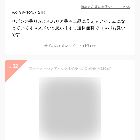
価格と在庫を
楽天
でチェック
>>
あやなみ(20代・女性)
サボンの香りがふんわりと香る上品に見えるアイテムにな
っていてオススメかと思いますし送料無料でコスパも良い
です
全てのおすすめコメント
(
1
件)
>
12
no.
フォー オーセンティックオイル サボンの香り(120ml)