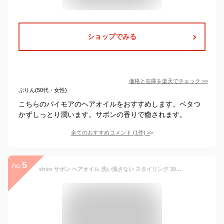
ショップでみる
価格と在庫を
楽天
でチェック
>>
ぷりん(50代・女性)
こちらのパイモアのヘアオイルをおすすめします。ベタつ
かずしっとり潤います。サボンの香りで癒されます。
全てのおすすめコメント
(
1
件)
>
5
no.
shiro サボン ヘアオイル 洗い流さない スタイリング 30ml シロ siro 正規品 新品 ブランド 2025年 ギフト 誕生日プレゼント 通販 プレゼント ギフト