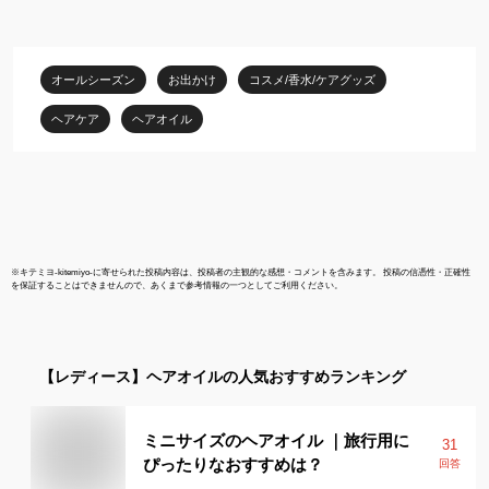
美容室専売 ヘアケア ギ
フト プレゼント サロン
専売品 サボン いい香り
無香
オールシーズン
お出かけ
コスメ/香水/ケアグッズ
ヘアケア
ヘアオイル
※
キテミヨ-kitemiyo-
に寄せられた投稿内容は、投稿者の主観的な感想・コメントを含みます。 投稿の信憑性・正確性
を保証することはできませんので、あくまで参考情報の一つとしてご利用ください。
【レディース】
ヘアオイル
の人気おすすめランキング
ミニサイズのヘアオイル ｜旅行用に
31
ぴったりなおすすめは？
回答