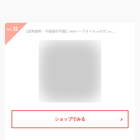
11
no.
【送料無料・手提袋付可能】shiro ヘアオイル ●サボン● 30mL ＜ヘアーオイル＞ SAVON シロ しろ HAIR OIL siro ※商品は予告なくリニューアルいたします。
ショップでみる