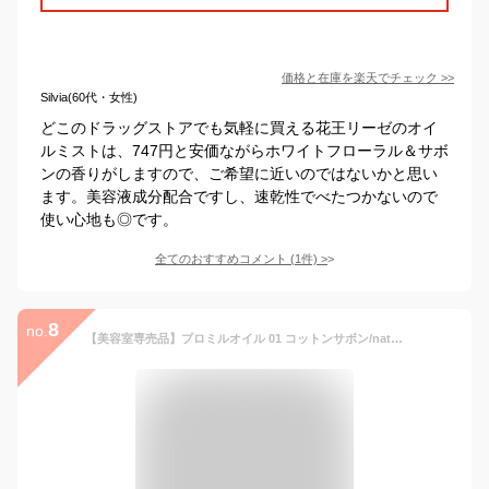
価格と在庫を
楽天
でチェック
>>
Silvia(60代・女性)
どこのドラッグストアでも気軽に買える花王リーゼのオイ
ルミストは、747円と安価ながらホワイトフローラル＆サボ
ンの香りがしますので、ご希望に近いのではないかと思い
ます。美容液成分配合ですし、速乾性でべたつかないので
使い心地も◎です。
全てのおすすめコメント
(
1
件)
>
8
no.
【美容室専売品】プロミルオイル 01 コットンサボン/natural 30ml NEWシリーズ ヘアオイル 洗い流さない トリートメント オールインワン ヘアケア 濡れ髪