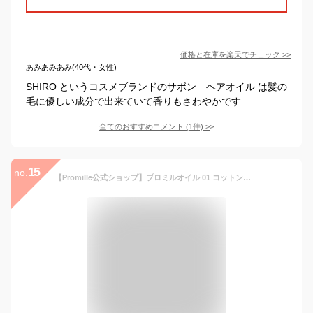
価格と在庫を
楽天
でチェック
>>
あみあみあみ(40代・女性)
SHIRO というコスメブランドのサボン ヘアオイル は髪の
毛に優しい成分で出来ていて香りもさわやかです
全てのおすすめコメント
(
1
件)
>
15
no.
【Promille公式ショップ】プロミルオイル 01 コットンサボン/natural 30ml NEWシリーズ ヘアオイル 洗い流さない トリートメント オールインワン ヘアケア 濡れ髪