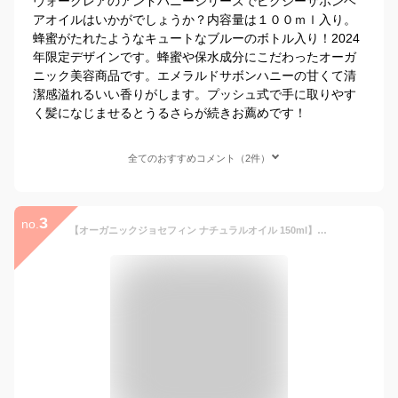
ヴォークレアのアンドハニーシリーズでピクシーサボンヘ
アオイルはいかがでしょうか？内容量は１００ｍｌ入り。
蜂蜜がたれたようなキュートなブルーのボトル入り！2024
年限定デザインです。蜂蜜や保水成分にこだわったオーガ
ニック美容商品です。エメラルドサボンハニーの甘くて清
潔感溢れるいい香りがします。プッシュ式で手に取りやす
く髪になじませるとうるさらが続きお薦めです！
全てのおすすめコメント（2件）
3
no.
【オーガニックジョセフィン ナチュラルオイル 150ml】ヘアオイル 無添加 グリーンティー サボン ヘアーオイル 無添加 高級 保湿 乾燥 スタイリング サロン 日本製 ギフト 洗い流さない オーガニック スタイリングオイル