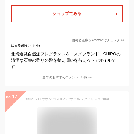
ショップでみる
価格と在庫を
Amazon
でチェック
>>
はま玲(60代・男性)
北海道発自然派フレグランス＆コスメブランド、SHIROの
清潔な石鹸の香りの髪を整え潤いを与えるヘアオイルで
す。
全てのおすすめコメント
(
1
件)
>
17
no.
shiro シロ サボン コスメ ヘアオイル スタイリング 30ml