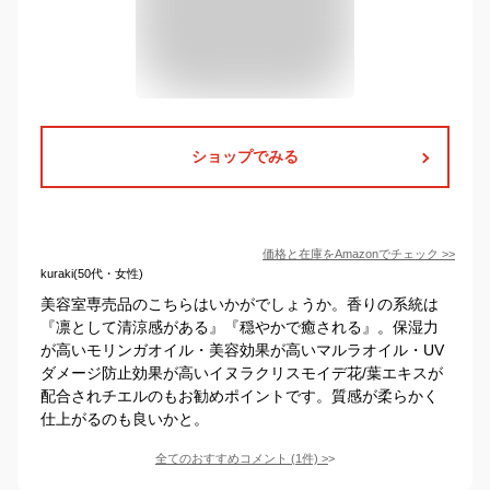
ショップでみる
価格と在庫を
Amazon
でチェック
>>
kuraki(50代・女性)
美容室専売品のこちらはいかがでしょうか。香りの系統は
『凛として清涼感がある』『穏やかで癒される』。保湿力
が高いモリンガオイル・美容効果が高いマルラオイル・UV
ダメージ防止効果が高いイヌラクリスモイデ花/葉エキスが
配合されチエルのもお勧めポイントです。質感が柔らかく
仕上がるのも良いかと。
全てのおすすめコメント
(
1
件)
>