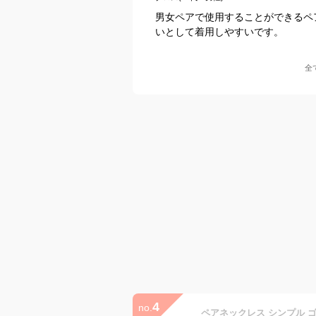
男女ペアで使用することができるペ
いとして着用しやすいです。
全
4
no.