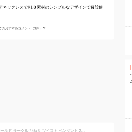
アネックレスでK1８素材のシンプルなデザインで普段使
てのおすすめコメント（3件）
ペアネックレス シンプル ゴールド サークル ひねり ツイスト ペンダント 2本セット ネックレス K18 18金 チェーン ペア 婚約 結婚式 カップル ペアルック おすすめ プレゼント