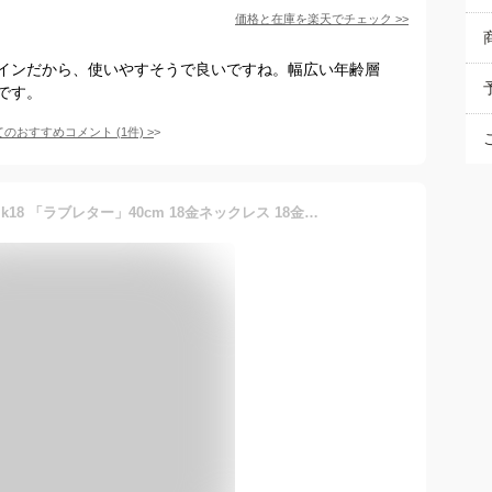
価格と在庫を
楽天
でチェック
>>
インだから、使いやすそうで良いですね。幅広い年齢層
です。
てのおすすめコメント
(
1
件)
>
【ペア】ネーム ネックレス k18 「ラブレター」40cm 18金ネックレス 18金 ゴールド オーダーメイド ネームネックレス ペアネックレス 名入れ 刻印 大人 一粒ダイヤ ダイヤモンド 一粒 シンプル ペア カップル お揃い プレゼント おしゃれ 送料無料 name necklace pair