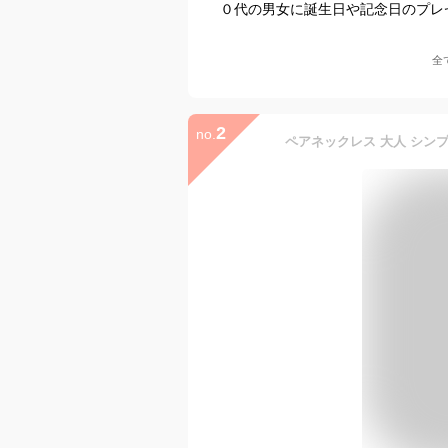
０代の男女に誕生日や記念日のプレ
全
2
no.