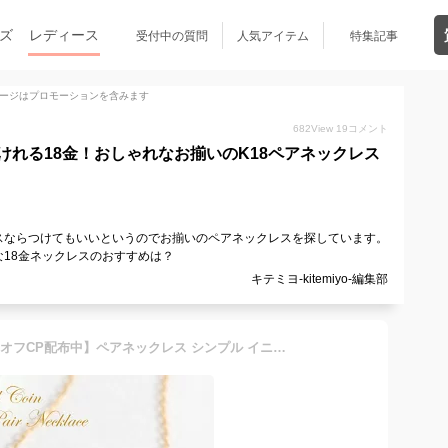
ズ
レディース
受付中の質問
人気アイテム
特集記事
ージはプロモーションを含みます
682
View
19
コメント
けれる18金！おしゃれなお揃いのK18ペアネックレス
スならつけてもいいというのでお揃いのペアネックレスを探しています。
18金ネックレスのおすすめは？
キテミヨ-kitemiyo-編集部
【25日 最大P5倍 最大500円オフCP配布中】ペアネックレス シンプル イニシャル 18金 K18 イエローゴールド 刻印 名入れ 名前 入り コインネックレス イニシャルネックレス 誕生日 メッセージ 文字 刻む 彫り レディース 一粒 ダイヤモンド モバナナ 銀婚式 ギフト