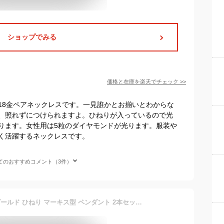
ショップでみる
価格と在庫を
楽天
でチェック
>>
18金ペアネックレスです。一見誰かとお揃いとわからな
、照れずにつけられますよ。ひねりが入っているので光
ります。女性用は5粒のダイヤモンドが光ります。服装や
く活躍するネックレスです。
てのおすすめコメント（3件）
ペアネックレス シンプル ゴールド ひねり マーキス型 ペンダント 2本セット ネックレス K18 18金 チェーン ペア 婚約 結婚式 カップル ペアルック おすすめ プレゼント