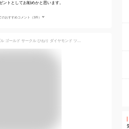
ゼントとしてお勧めかと思います。
てのおすすめコメント（3件）
ペアネックレス 大人 シンプル ゴールド サークル ひねり ダイヤモンド ツイスト 大人 ペンダント 2本セット ペア ネックレス K18 18金 チェーン 大人 婚約 結婚式 カップル ペアルック 受注製作