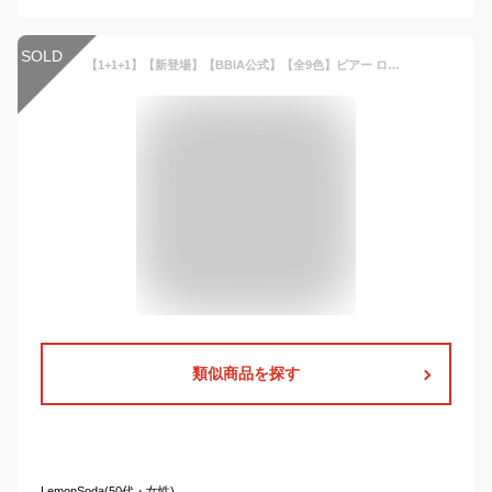
SOLD
【1+1+1】【新登場】【BBIA公式】【全9色】ピアー ローティントミニ メゾピアノコラボエディション グロウリップティント ウォーターティント ツヤティント 水光ティント 水彩画カラー ミニサイズ
類似商品を探す
LemonSoda(50代・女性)