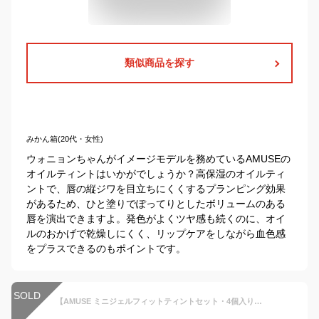
類似商品を探す
みかん箱(20代・女性)
ウォニョンちゃんがイメージモデルを務めているAMUSEの
オイルティントはいかがでしょうか？高保湿のオイルティ
ントで、唇の縦ジワを目立ちにくくするプランピング効果
があるため、ひと塗りでぽってりとしたボリュームのある
唇を演出できますよ。発色がよくツヤ感も続くのに、オイ
ルのおかげで乾燥しにくく、リップケアをしながら血色感
をプラスできるのもポイントです。
SOLD
【AMUSE ミニジェルフィットティントセット・4個入り】ミニジェルフィットティント4入セット 水感オイルティント アミューズ ティント リップグロス 口紅 リップ 粘膜リップ 韓国コスメ ウォニョン