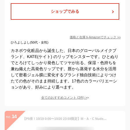
ショップでみる
価格と在庫を
Amazon
でチェック
>>
ひろよしよし(50代・女性)
カネボウ化粧品から誕生した、日本のグローバルメイクブ
ランド、KATE(ケイト) のリップモンスターです。ひとぬり
でとろけてしっかり発色してツヤが出る、保湿・色持ちを
兼ね備えた高発色リップです。唇から蒸発する水分を活用
して密着ジェル膜に変化するブランド独自技術によりつけ
たての色がそのまま持続します。17色のカラーバリエーシ
ョンがあり、好みにより選べます。
全てのおすすめコメント
(
2
件)
>
14
no.
【P5倍！10/19 0:00〜10/20 23:59限定】M・A・C Nudes マック ロックド キス インク リップカラー MAC リップ 落ちない 口紅 リキッドリップ ギフト【送料無料】 | リキッド ウォータープルーフ マットリップ マット 落ちにくい マスクにつかない