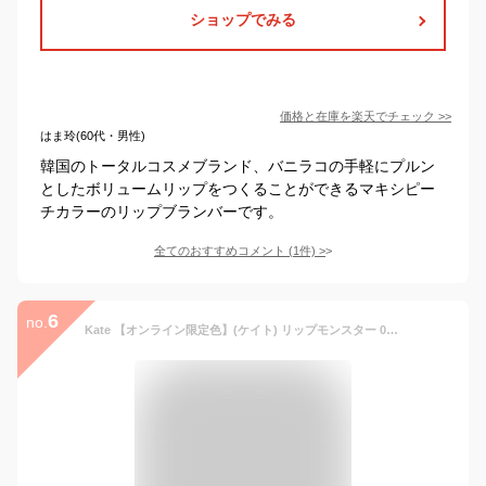
ショップでみる
価格と在庫を
楽天
でチェック
>>
はま玲(60代・男性)
韓国のトータルコスメブランド、バニラコの手軽にプルン
としたボリュームリップをつくることができるマキシピー
チカラーのリップブランバーです。
全てのおすすめコメント
(
1
件)
>
6
no.
Kate 【オンライン限定色】(ケイト) リップモンスター 09 口紅 3g