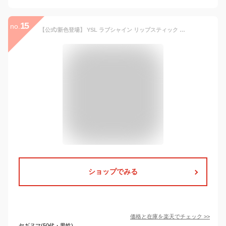
15
no.
【公式/新色登場】 YSL ラブシャイン リップスティック / リップ 口紅 メイク / イヴ サンローラン イブ サンローラン ysl / ラッピング ギフト プレゼント ホリデイ ホリデー クリスマス 女性 化粧品 ブランド デパート デパコス / ギフト 誕生日正規品 / 送料無料
ショップでみる
価格と在庫を
楽天
でチェック
>>
ヤギヌマ(50代・男性)