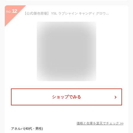
12
no.
【公式/新色登場】 YSL ラブシャイン キャンディ グロウ バーム / リップ 口紅 / イヴ サンローラン イブ サンローラン ysl / 正規品 / 送料無料 べスコス受賞 ラッピング ギフト プレゼント 女性 化粧品 ブランド デパート デパコス / ギフト 誕生日 ラッピング 母の日
ショップでみる
価格と在庫を
楽天
でチェック
>>
アネルバ(40代・男性)