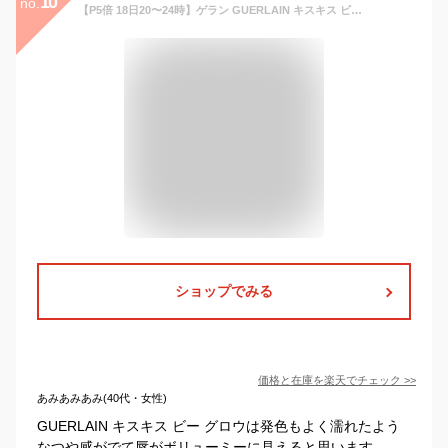
10
no.
【P5倍 18日20〜24時】ゲラン GUERLAIN キスキス ビー グロウ 選べるカラー 【129・229・258・309・319・409・458・775・809】 【メイクアップ リップバーム】 【メール便(ゆうパケット)対応】
ショップでみる
価格と在庫を
楽天
でチェック
>>
あみあみあみ(40代・女性)
GUERLAIN キスキス ビー グロウは発色もよく濡れたよう
なつや感がでて唇がボリューミーに見えると思います