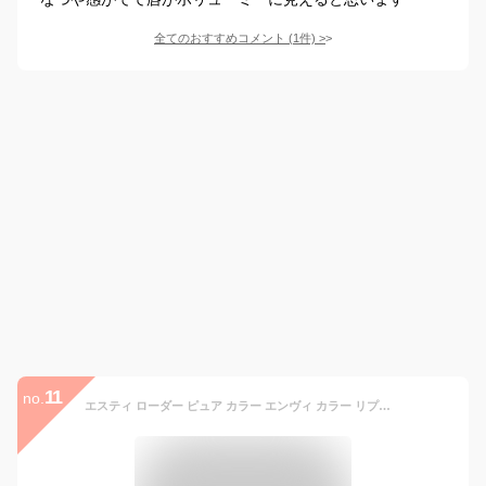
全てのおすすめコメント
(
1
件)
>
11
no.
エスティ ローダー ピュア カラー エンヴィ カラー リプレニッシュ リップ バーム ESTEE LAUDER | リップスティック 下地 保湿 リップケア リップバーム リップ下地 保湿リップ メイクアップ メイク 化粧品 コスメ プレゼント ギフト デパコス