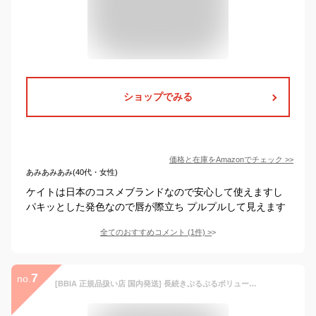
ショップでみる
価格と在庫を
Amazon
でチェック
>>
あみあみあみ(40代・女性)
ケイトは日本のコスメブランドなので安心して使えますし
パキッとした発色なので唇が際立ち プルプルして見えます
全てのおすすめコメント
(
1
件)
>
7
no.
[BBIA 正規品扱い店 国内発送] 長続きぷるぷるボリューム感! オーバーリップグレイズスティック 5g ピアー リップ ツヤ 韓国コスメ