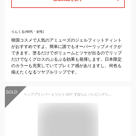
りんくる(40代・女性)
韓国コスメで人気のアミューズのジェルフィットティント
がおすすめですよ。簡単に誰でもオーバーリップメイクが
できます。塗るだけでボリュームとツヤが出るのでリップ
だけでなくグロスのぷるぷる効果も発揮します。日本限定
のカラーも充実していてプレミア感がありますし、何色も
揃えたくなるツヤプルリップです。
SOLD
リッププランパー ヒリヒリ HOT ずぼらん パンピングリップ 2.5g / クリア レッド リップグロス ボリュームリップ リップ メイク ツヤ プランプ プランパー カプサイシン ピリピリ スースー 痛いリップ ぷるつや 可愛い 韓国コスメ apm24