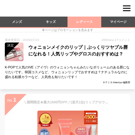
メンズ
キッズ
レディース
マイページ
本ページはプロモーションを含みます
最終更新日：2026/07/23
209
View
17
コメント
決定
ウォニョンメイクのリップ｜ぷっくりツヤプル唇
になれる！人気リップやグロスのおすすめは？
K-POPで人気のIVE（アイヴ）のウォニョンちゃんみたいなボリュームのある唇にな
りたいです。韓国コスメなど、ウォニョンリップでおすすめは？ナチュラルなのに
盛れる粘膜カラーなど、人気色も知りたいです！
キテミヨ-kitemiyo-編集部
1
no.
＼期間限定★最大1500円OFF／[楽天1位]リップグロウィバーム リップ 唇 縦じわ リップクリーム バーム ツヤ 艶出し パック ケア マスク リップパック リップケア リップマスク リップバーム ラネージュ laneige 韓国コスメ 韓コス 韓国 保湿 おすすめ ギフト