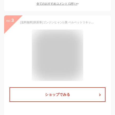
全てのおすすめコメント
(
1
件)
>
3
no.
[送料無料]拱辰享(ゴンジンヒャン):美 ベルベットリキッドリップルージュ 6g【THE HISTORY OF 后】【ドフー】【韓国コスメ】全3カラー展開/選べる
ショップでみる