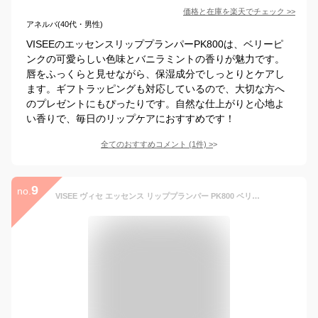
価格と在庫を
楽天
でチェック
>>
アネルバ(40代・男性)
VISEEのエッセンスリッププランパーPK800は、ベリーピ
ンクの可愛らしい色味とバニラミントの香りが魅力です。
唇をふっくらと見せながら、保湿成分でしっとりとケアし
ます。ギフトラッピングも対応しているので、大切な方へ
のプレゼントにもぴったりです。自然な仕上がりと心地よ
い香りで、毎日のリップケアにおすすめです！
全てのおすすめコメント
(
1
件)
>
9
no.
VISEE ヴィセ エッセンス リッププランパー PK800 ベリーピンク 5.5mL バニラミントの香り 口紅 リップグロス [ギフトラッピング対応]