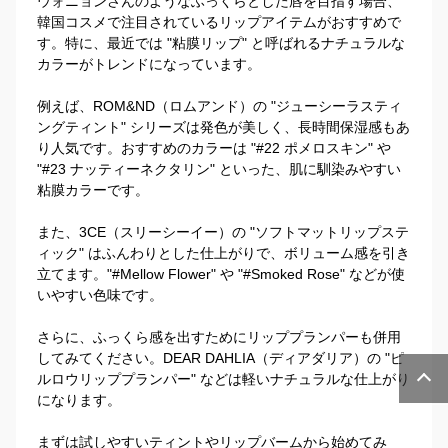
ウォニョンさんのようなふっくらとした唇を目指す場合、
韓国コスメで注目されているリップアイテムがおすすめで
す。特に、最近では "粘膜リップ" と呼ばれるナチュラルな
カラーがトレンドになっています。

例えば、ROM&ND（ロムアンド）の "ジューシーラスティ
ングティント" シリーズは発色が美しく、長時間保湿感もあ
り人気です。おすすめのカラーは "#22 ポメロスキン" や 
"#23 ナッティーネクタリン" といった、肌に馴染みやすい
粘膜カラーです。

また、3CE（スリーシーイー）の "ソフトマットリップステ
ィック" はふんわりとした仕上がりで、ボリューム感を引き
立てます。"#Mellow Flower" や "#Smoked Rose" などが使
いやすい色味です。

さらに、ふっくら感を出すためにリッププランパーも併用
してみてください。DEAR DAHLIA（ディアダリア）の "ピ
ルロウリッププランパー" などは軽いナチュラルな仕上がり
になります。

まずは試しやすいティントやリップバームから始めてみ