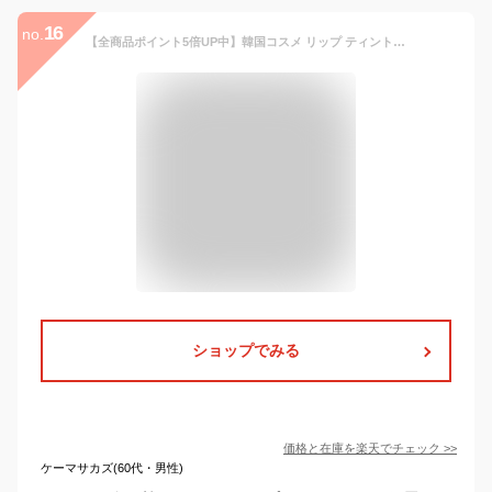
16
no.
【全商品ポイント5倍UP中】韓国コスメ リップ ティント ETUDE HOUSE エチュードハウス リップ ティント ディアダーリン ウォータージェル ティント 5g 全8色 ※リニューアル品
ショップでみる
価格と在庫を
楽天
でチェック
>>
ケーマサカズ(60代・男性)