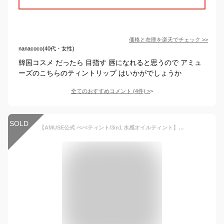
価格と在庫を
楽天
でチェック
>>
nanacoco(40代・女性)
韓国コスメ だったら 目指す 唇になれると思うので アミュ
ーズのこちらのティントリップ はいかがでしょうか
全てのおすすめコメント
(
4
件)
>
SOLD
【AMUSE公式 べべティント/3in1 水感オイルティント】韓国オリヤング1位のプランプテイント アミューズ ティント リップグロス 口紅 リップ 粘膜リップ リッププランパー 韓国コスメ ウォニョン