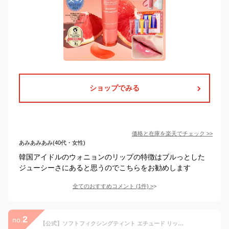
ショップでみる
価格と在庫を
楽天
でチェック
>>
あみあみあみ(40代・女性)
韓国アイドルのウォニョンのリップの特徴はブルっとした
ジューシーさにあると思うのでこちらをお勧めします
全てのおすすめコメント
(
1
件)
>
2
no.
【公式】ソフトフィクシングティント エチュード リップ ティント チーク リップベース エチュードハウス ETUDE 韓国コスメ 落ちない 落ちにくい 高発色 ブラウン ピンク コーラル 韓国