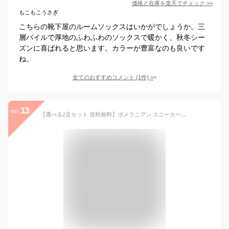
価格と在庫を
楽天
でチェック
>>
もこもこうさぎ
こちらの靴下屋のルームソックスはいかがでしょうか。三
層パイルで厚地のふわふわのソックスで暖かく、秋冬シー
ズンに喜ばれると思います。カラーが豊富なのも良いです
ね。
全てのおすすめコメント
(
1
件)
>
13
no.
【選べる2足セット 送料無料】ポメラニアン スニーカーソックス レディース 靴下 くるぶし 綿混 日本製 愛犬 グッズ 雑貨 スニーカー アニマル柄 かわいい ポメ 動物柄 ショート 犬用品 1000円ポッキリ 黒 ギフト プチギフト 夏用