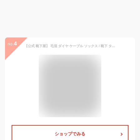
4
no.
【公式 靴下屋】 毛混 ダイヤ ケーブル ソックス / 靴下 タビオ Tabio くつ下 クルー 毛混 ウール ウール混 秋 冬 カラバリ豊富 白 黒 グレー レディース 日本製
ショップでみる