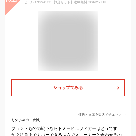
セール！30％OFF 【3足セット】送料無料 TOMMY HILFIGER トミーヒルフィガー メンズ レディース オーガニックコットン混 足底パイル ワンポイント ショート丈 ソックス 92554052
ショップでみる
価格と在庫を
楽天
でチェック
>>
あかり(40代・女性)
ブランドものの靴下ならトミーヒルフィガーはどうです
か？足首までカバーできる長さでスニーカーと合わせるの