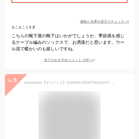
価格と在庫を
楽天
でチェック
>>
もこもこうさぎ
こちらの靴下屋の靴下はいかがでしょうか。季節感を感じ
るケーブル編みのソックスで、お洒落だと思います。ウー
ル混で暖かいのも嬉しいですね。
全てのおすすめコメント
(
1
件)
>
5
no.
marimekko【マリメッコ】 KASVAA KEVATTALKOOT ソックス 092034 マリメッコ靴下 レディース 靴下 おしゃれ 柄 ブランド コットン 綿 春 夏 秋 冬 プレゼント ベージュ ハーフソックス 脱げない かわいい 送料無料