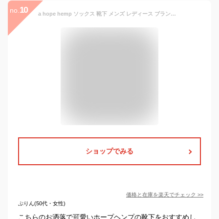
10
no.
a hope hemp ソックス 靴下 メンズ レディース ブランド おしゃれ かわいい ソックス ヘンプ靴下 SHSX007 ア ホープヘンプ ヘンプ アホープヘンプ 麻 登山用靴下 麻靴下 トレッキングシューズ トレッキング アウトドア
ショップでみる
価格と在庫を
楽天
でチェック
>>
ぷりん(50代・女性)
こちらのお洒落で可愛いホープヘンプの靴下をおすすめし