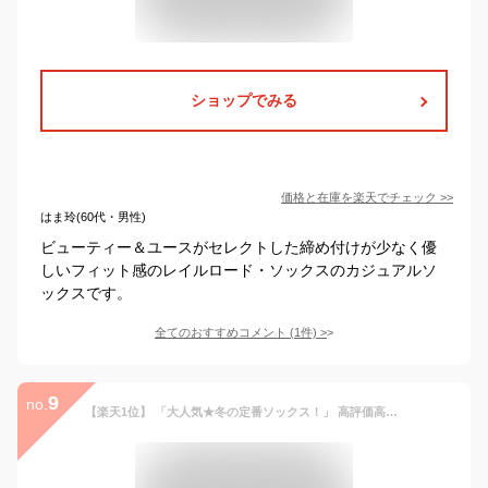
ショップでみる
価格と在庫を
楽天
でチェック
>>
はま玲(60代・男性)
ビューティー＆ユースがセレクトした締め付けが少なく優
しいフィット感のレイルロード・ソックスのカジュアルソ
ックスです。
全てのおすすめコメント
(
1
件)
>
9
no.
【楽天1位】 「大人気★冬の定番ソックス！」 高評価高リピート率！ 男女兼用 柔らかい 暖かい 厚手靴下 11色選べる 秋冬 蒸れない 80%綿 靴下 ソックス レディース カラフル 保温 おしゃれ 綿 クルーソックス 無地 22-25cm