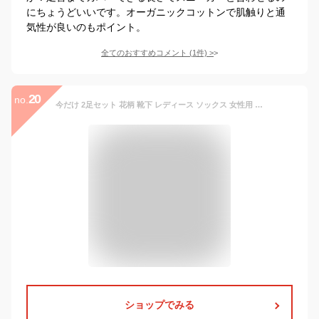
にちょうどいいです。オーガニックコットンで肌触りと通
気性が良いのもポイント。
全てのおすすめコメント
(
1
件)
>
20
no.
今だけ 2足セット 花柄 靴下 レディース ソックス 女性用 足元 あったか おしゃれ 北欧 ボタニカル柄 かわいい クルー丈 ショート丈 くつした 部屋着 23cm 24cm ギフト 可愛い プレゼント 秋 冬 ルームソックス フラワー 刺繍【ネコポス送料無料】
ショップでみる