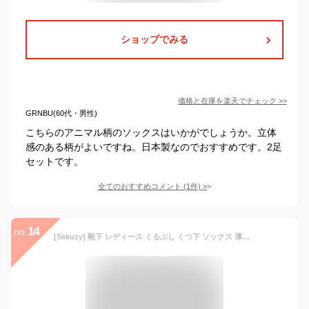
ショップでみる
価格と在庫を
楽天
でチェック
>>
GRNBU(60代・男性)
こちらのアニマル柄のソックスはいかがでしょうか。立体
感のある柄がよいですね。日本製なのでおすすめです。2足
セットです。
全てのおすすめコメント
(
1
件)
>
14
no.
[Sekuzy] 靴下 レディース くるぶし くつ下 ソックス 薄手 春夏用 刺繍 婦人 女子 女の子 綿 コットン 防臭 蒸れない 脱げない まとめ買い 22-25cm 10足セット