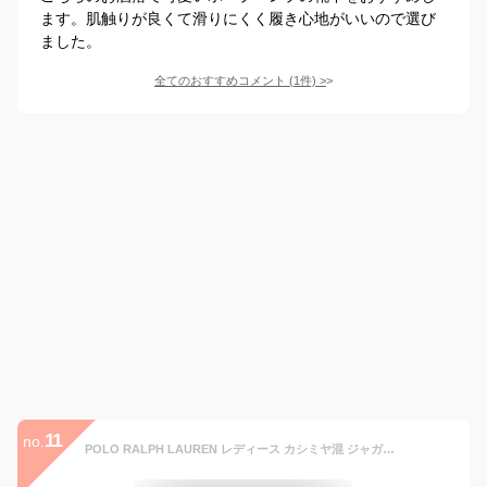
ます。肌触りが良くて滑りにくく履き心地がいいので選び
ました。
全てのおすすめコメント
(
1
件)
>
11
no.
POLO RALPH LAUREN レディース カシミヤ混 ジャガード ノルディックスノー クルーソックス ナイガイ 靴下・レッグウェア 靴下 グレー ネイビー