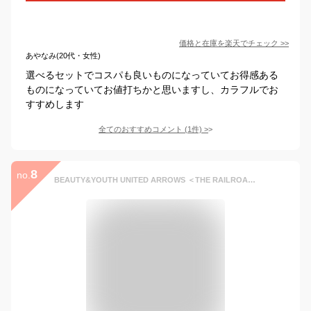
価格と在庫を
楽天
でチェック
>>
あやなみ(20代・女性)
選べるセットでコスパも良いものになっていてお得感ある
ものになっていてお値打ちかと思いますし、カラフルでお
すすめします
全てのおすすめコメント
(
1
件)
>
8
no.
BEAUTY&YOUTH UNITED ARROWS ＜THE RAILROAD SOCK＞HEALTH TRAK ソックス/2P ビューティー＆ユース ユナイテッドアローズ 靴下・レッグウェア 靴下 ホワイト ブラック