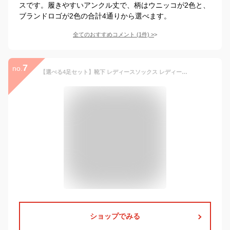
スです。履きやすいアンクル丈で、柄はウニッコが2色と、
ブランドロゴが2色の合計4通りから選べます。
全てのおすすめコメント
(
1
件)
>
7
no.
【選べる4足セット】靴下 レディースソックス レディース 靴下セット くつ下 ソックスセット 女性 クルーソックス 婦人靴下 秋冬 コットン 可愛い カラー靴下 カラーソックス シンプル 無地 おしゃれ カジュアル カラフル 通気性 伸縮性 蒸れにくい 毛玉防止 22-25cm
ショップでみる