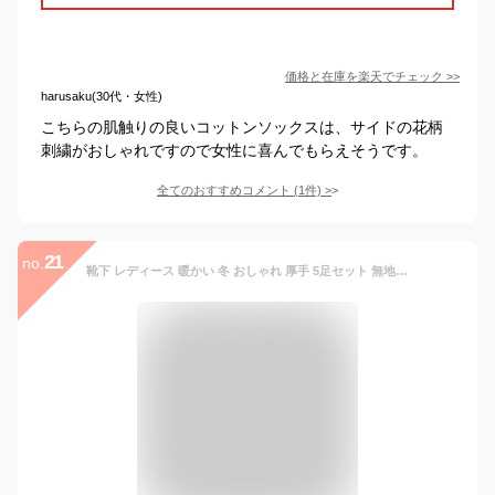
価格と在庫を
楽天
でチェック
>>
harusaku(30代・女性)
こちらの肌触りの良いコットンソックスは、サイドの花柄
刺繍がおしゃれですので女性に喜んでもらえそうです。
全てのおすすめコメント
(
1
件)
>
21
no.
靴下 レディース 暖かい 冬 おしゃれ 厚手 5足セット 無地 クルー丈 ソックス 福袋 女 クルーソックス カジュアルソックス 冷え対策 冬用 冷えとり 冷房対策 保温 防寒 冷え 冷え性対策 メンズソックス 5足 厚手靴下 女性