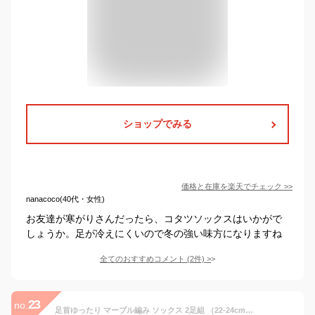
ショップでみる
価格と在庫を
楽天
でチェック
>>
nanacoco(40代・女性)
お友達が寒がりさんだったら、コタツソックスはいかがで
しょうか。足が冷えにくいので冬の強い味方になりますね
全てのおすすめコメント
(
2
件)
>
23
no.
足首ゆったり マーブル編み ソックス 2足組 （22-24cm） 日本製 千代治 ネコポス送料無料 レディース 靴下 暖かい 保温 厚手 カラフル 冷え取り ルームソックス おしゃれ プレゼント