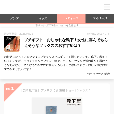
メンズ
キッズ
レディース
マイページ
本ページはプロモーションを含みます
最終更新日：2026/07/23
54
View
26
コメント
決定
プチギフト｜おしゃれな靴下！女性に喜んでもら
えそうなソックスのおすすめは？
お世話になっているママ友にプチクリスマスギフトを贈りたいです。靴下で考えて
いるのですが、マリメッコなどブランド物や、もこもこやシルク製の暖かく履けそ
うなものなど、どんなものが女性に喜んでもらえると思いますか？おしゃれなおす
すめが知りたいです！
キテミヨ-kitemiyo-編集部
1
no.
【公式 靴下屋】 アメリブ くま 刺繍 ショートソックス / 靴下 タビオ Tabio くつ下 ショート ソックス くるぶし上 毛混 ウール ウール混 秋 冬 ワンポイント アニマル 可愛い 白 黒 レディース 日本製