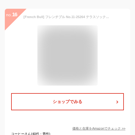
16
no.
[French Bull] フレンチブル No.11-25264 テラスソックス 【レディース 靴下 日本製 2025-26年秋冬 床のタイルをイメージ メリノウール リサイクルウール ラムウール】 OFF WHITE
ショップでみる
価格と在庫を
Amazon
でチェック
>>
コーヒーさん(40代・男性)