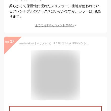
柔らかくて保温性に優れたメリノウール生地が使われてい
るフレンチブルのソックスはいかがですか。カラーは3色あ
ります。
全てのおすすめコメント
(
1
件)
>
17
no.
marimekko【マリメッコ】 RASU JUHLA UNIKKO ショートソックス 092031 マリメッコ靴下 レディース 靴下 おしゃれ 柄 ブランド コットン 綿 春 夏 秋 冬 プレゼント ベージュ ハーフソックス 脱げない かわいい 送料無料