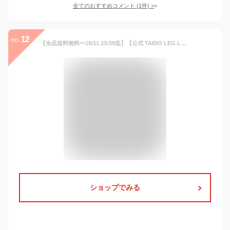
全てのおすすめコメント
(
1
件)
>
12
no.
【全品送料無料〜10/11 23:59迄】【公式 TABIO LEG LABO】 【温脚Labo】三層パイルの 裏モコモコ ショートソックス / 靴下屋 靴下 タビオ くつ下 厚手 ショート ソックス くるぶし上 毛混 ウール混 ウール 冬 ルームソックス ルーム 部屋履き レディース 日本製
ショップでみる