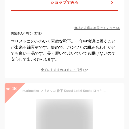
ショップでみる
価格と在庫を
楽天
でチェック
>>
桃葉さん(50代・女性)
マリメッコのかわいく素敵な靴下。一年中快適に履くこと
が出来る綿素材です。短めで、パンツとの組み合わせがと
ても良い一品です。長く履いて歩いていても脱げないので
安心して出かけられます。
全てのおすすめコメント
(
1
件)
>
18
no.
marimekko マリメッコ 靴下 Kuusi Lokki Socks ロッキ 091484 レディース ソックス カモメ ウール混 LaG Onlinestore