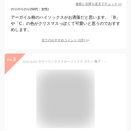
価格と在庫を
楽天
でチェック
>>
のりのりのり(50代・女性)
アーガイル柄のハイソックスがお洒落だと思います。「B」
や「C」の色がクリスマスっぽくて可愛いと思うのでおすす
めします。
全てのおすすめコメント
(
1
件)
>
3
no.
a.v.v a.v.v カラーリンクスクルーソックス スケノ 靴下・レッグウェア 靴下 ブラウン ネイビー グレー ブラック ホワイト レッド