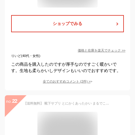
ショップでみる
価格と在庫を
楽天
でチェック
>>
りいど(40代・女性)
この商品を購入したのですが厚手なのですごく暖かいで
す。生地も柔らかいしデザインもいいのでおすすめです。
全てのおすすめコメント
(
2
件)
>
22
no.
【送料無料】 靴下サプリ とにかくあったかい まるでこたつソックス 靴下 ハイソックス レディース メンズ 冷え対策 発熱 23-25cm 25-27cm 冷え取り靴下 暖かい 冷え取り あったかグッズ 冷房対策 ルームソックス あったかい靴下 厚手 全9色 ev_sp