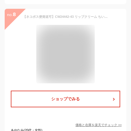
8
no.
【ネコポス便発送可】CW24442-43 リップクリーム ちいかわ ハチワレ うさぎ モモンガ ALL なんか小さくてかわいいやつ 化粧品 コスメ Lip cream ヒアルロン酸 ホホバオイル うるおい 保湿 ビューティー スキンケア 香り ギフト プレゼント
ショップでみる
価格と在庫を
楽天
でチェック
>>
あやなみ(20代・女性)