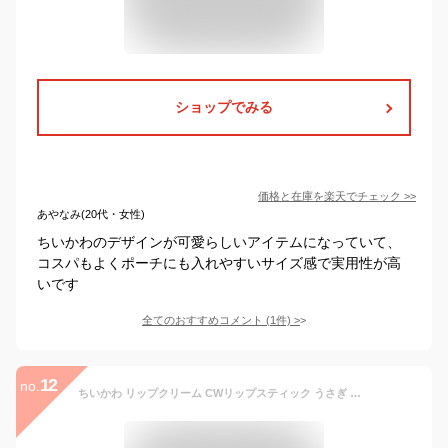
ショップでみる
価格と在庫を
楽天
でチェック
>>
あやなみ(20代・女性)
ちいかわのデザインが可愛らしいアイテムになっていて、
コスパもよくポーチにも入れやすいサイズ感で実用性が高
いです
全てのおすすめコメント
(
1
件)
>
12
no.
ちいかわ リップクリーム CWリップスティック うさぎ 粧美堂 コスメ雑貨 プチギフト プレゼント レモンの香り キャラクター グッズ メール便可 シネマコレクション