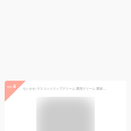
4
no.
ちいかわ マスコットリップクリーム 唇用クリーム 唇保湿 リップバーム 唇用バーム 唇ケアクリーム ちいかわ チェリーの香り ハチワレ サボンの香り うさぎ ジャスミンの香り CMCL1