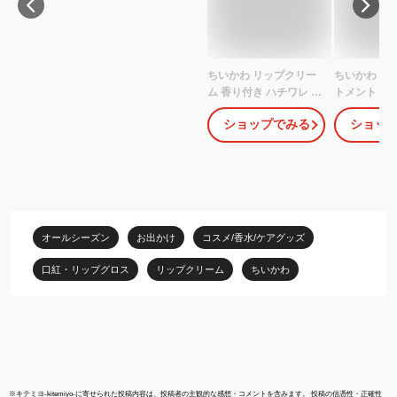
ちいかわ リップクリー
ちいかわ リ
ム 香り付き ハチワレ う
トメント ＜ 
さぎ モモンガ なんか小
ハチワレ / う
ショップでみる
ショッ
さくてかわいいやつ ナ
ンガ＞ 無香料
ガノ
ップクリーム
ー ホホバオ
ブオイル ギ
ント 持ち運び
ひび割れ 保
SHOBIDO 
オールシーズン
お出かけ
コスメ/香水/ケアグッズ
口紅・リップグロス
リップクリーム
ちいかわ
※
キテミヨ-kitemiyo-
に寄せられた投稿内容は、投稿者の主観的な感想・コメントを含みます。 投稿の信憑性・正確性