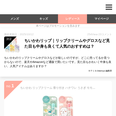
メンズ
キッズ
レディース
マイページ
本ページはプロモーションを含みます
最終更新日：2025/10/12
254
View
23
コメント
決定
ちいかわリップ｜リップクリームやグロスなど見
た目も中身も良くて人気のおすすめは？
ちいかわのリップクリームやグロスなどが欲しいのですが、どこに売ってるか見つ
からないので、楽天やAmazonなど通販で買いたいです。見た目もかわいく中身も良
い、人気アイテムはありますか？
キテミヨ-kitemiyo-編集部
1
no.
ちいかわ リップクリーム 香り付き ハチワレ うさぎ モモンガ なんか小さくてかわいいやつ ナガノ