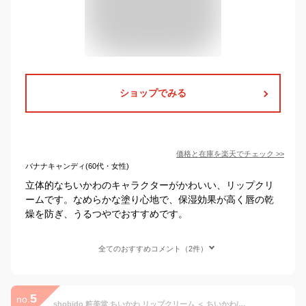
ショップでみる
価格と在庫を
楽天
でチェック
>>
バナナキャンディ(60代・女性)
立体的なちいかわのキャラクターがかわいい、リップクリ
ームです。なめらかな塗り心地で、保湿効果が高く唇の乾
燥を防ぎ、うるつやでおすすめです。
全てのおすすめコメント（2件）
5
no.
shobido 粧美堂 ちいかわ リップクリーム ＜ ちいかわ/ストロベリー ＞ CW24442