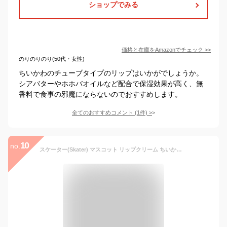
ショップでみる
価格と在庫を
Amazon
でチェック
>>
のりのりのり(50代・女性)
ちいかわのチューブタイプのリップはいかがでしょうか。
シアバターやホホバオイルなど配合で保湿効果が高く、無
香料で食事の邪魔にならないのでおすすめします。
全てのおすすめコメント
(
1
件)
>
10
no.
スケーター(Skater) マスコット リップクリーム ちいかわ ハチワレ サボンの香り CMCL1