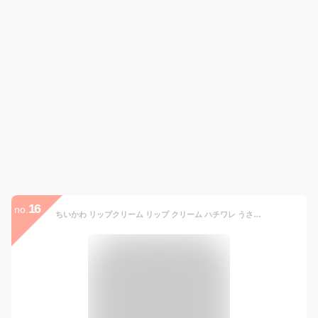
16
no.
ちいかわ リップクリーム リップ クリーム ハチワレ うさぎ 可愛い ワセリン配合 保湿 キャップ 外せる キャラクター 香り つけ変え 潤い 定形外郵便発送【△規格内】【EN】/ちいかわマスコットリップクリーム