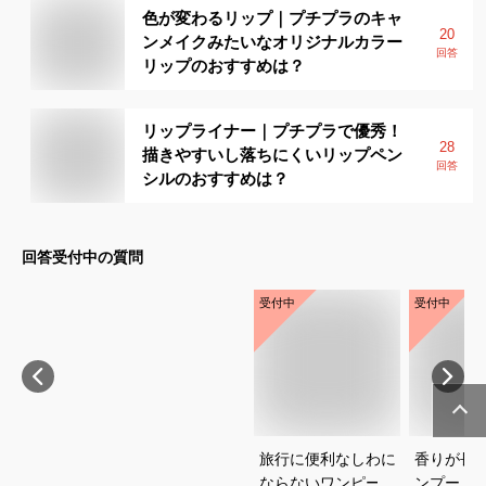
色が変わるリップ｜プチプラのキャ
20
ンメイクみたいなオリジナルカラー
回答
リップのおすすめは？
リップライナー｜プチプラで優秀！
28
描きやすいし落ちにくいリップペン
回答
シルのおすすめは？
回答受付中の質問
受付中
受付中
旅行に便利なしわに
香りが長
ならないワンピース
ンプー｜