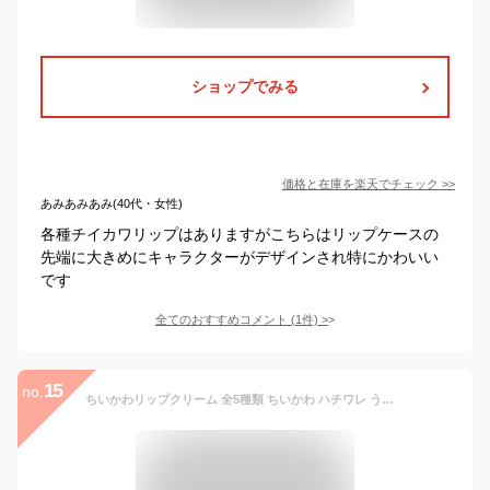
ショップでみる
価格と在庫を
楽天
でチェック
>>
あみあみあみ(40代・女性)
各種チイカワリップはありますがこちらはリップケースの
先端に大きめにキャラクターがデザインされ特にかわいい
です
全てのおすすめコメント
(
1
件)
>
15
no.
ちいかわリップクリーム 全5種類 ちいかわ ハチワレ うさぎ モモンガ ALL 香り付き ストロベリー ブルーベリー レモン ラズベリー バニラ 潤い 保湿 うるおい ヒアルロン酸 ホホバオイル 【SB】【EN】【▲】/CWリップクリーム