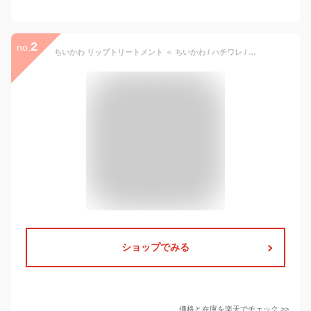
2
no.
ちいかわ リップトリートメント ＜ ちいかわ / ハチワレ / うさぎ / モモンガ＞ 無香料 クリア リップクリーム シアバター ホホバオイル オリーブオイル ギフト プレゼント 持ち運びOK 乾燥 ひび割れ 保湿 SHOBIDO 粧美堂
ショップでみる
価格と在庫を
楽天
でチェック
>>