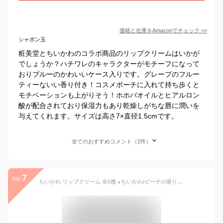
価格と在庫を
Amazon
でチェック
>>
シャボン玉
粧美堂とちいかわのコラボ商品のリップクリームはいかが
でしょうか？ハチワレのキャラクターがモチーフになって
おりブルーのかわいいケース入りです。グレープのフルー
ティーないい香り付き！コスメポーチに入れて持ち歩くと
モチベーションも上がりそう！ホホバオイルとヒアルロン
酸が配合されており保湿力もあり乾燥しがちな唇に潤いを
与えてくれます。サイズは高さ7×直径1.5cmです。
全てのおすすめコメント（2件）
7
no.
ちいかわ リップクリーム 全5種 ●ちいかわ/ピーチの香り ●ハチワレ/ソーダの香り ●うさぎ/パイナップルの香り ●モモンガ/グレープの香り ●古本屋/ブルーベリーの香り うるおい保湿成分配合 chiikawa メール便OK SHOBIDO 粧美堂株式会社