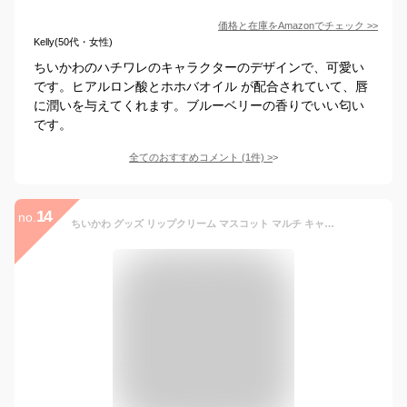
価格と在庫を
Amazon
でチェック
>>
Kelly(50代・女性)
ちいかわのハチワレのキャラクターのデザインで、可愛い
です。ヒアルロン酸とホホバオイル が配合されていて、唇
に潤いを与えてくれます。ブルーベリーの香りでいい匂い
です。
全てのおすすめコメント
(
1
件)
>
14
no.
ちいかわ グッズ リップクリーム マスコット マルチ キャラクター 人気 防水 韓国 限定 飾り ぬいぐるみ マーケット うさぎ ハチワレ ダイソー 人気 文房具 社長 ショップ くじ ポーチなし コラボ 癒し カフェ ダイアリー