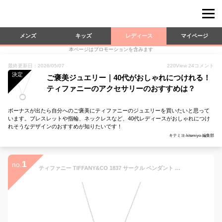
メンズ
キッズ
レディース
マイページ
本ページはプロモーションを含みます
最終更新日：2026/05/07
220
View
24
コメント
決定
ご褒美ジュエリー｜40代がおしゃれにつけれる！
ティファニーのアクセサリーのおすすめは？
ボーナスが出たら自分へのご褒美にティファニーのジュエリーを買いたいと思って
います。ブレスレットや指輪、ネックレスなど、40代レディースがおしゃれにつけ
れそうなデザインのおすすめが知りたいです！
キテミヨ-kitemiyo-編集部
1
no.
ティファニー TIFFANY&CO 1837 サークル ペンダント ネックレス ミディアム 41cm シルバー レディース アクセサリー ユニセックス 25049179