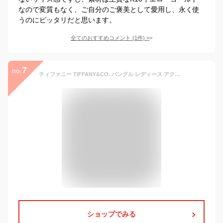
なので変質もなく、ご自分のご褒美として愛用し、永く使
うのにピッタリだと思います。
全てのおすすめコメント
(
1
件)
>
7
no.
ティファニー TIFFANY&CO. バングル レディース アクセサリー 22992422 1837 NARROW CUFF BRACELET ナロー カフ ブレスレット ミディアム シルバー abtf00808l
ショップでみる