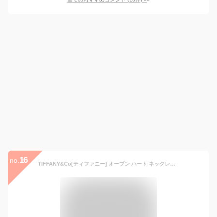
16
no.
TIFFANY&Co[ティファニー] オープン ハート ネックレス（ミニ）11ｍｍ [tp1041] [並行輸入品]