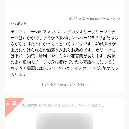
価格と在庫を
Amazon
でチェック
>>
シャボン玉
ティファニーのピアスでパロマピカソオリーブリーフモチ
ーフはいかがでしょうか？素材はシルバー925でできたぶら
さがらず耳たぶにかっちりとつくタイプです。40代女性が
上品につけられるお洒落さがありお薦めです。オリーブに
は平和・知恵・勝利・やすらぎの花言葉があります。縁起
のよい植物モチーフで身に着けていたら守護神になってく
れそう！裏面にはシルバー925とティファニーの刻印が入っ
ています。
全てのおすすめコメント
(
1
件)
>
12
no.
PLUSTER ダイヤモンド ネックレス レディース K18 ライン 0.2ct スマイル ピンクゴールド [ギフトボックスセット] 人気 誕生日 プレゼント ジュエリー プラスター 高額ジュエリー