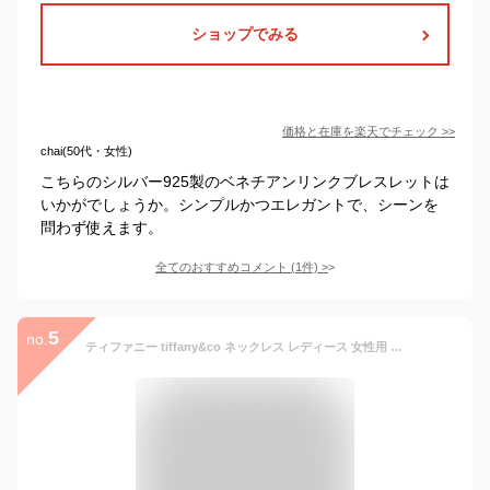
ショップでみる
価格と在庫を
楽天
でチェック
>>
chai(50代・女性)
こちらのシルバー925製のベネチアンリンクブレスレットは
いかがでしょうか。シンプルかつエレガントで、シーンを
問わず使えます。
全てのおすすめコメント
(
1
件)
>
5
no.
ティファニー tiffany&co ネックレス レディース 女性用 ペンダント アクセサリー リターン ダブル トゥー ハート リターントゥハート ダブルハート シルバー 22309307 正規品 ブランド 新品 2025年 ギフト 誕生日プレゼント 通販 プレゼント 母の日