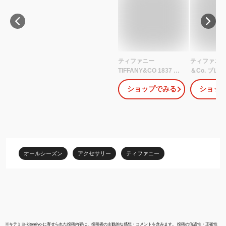
ティファニー
ティファニー T
TIFFANY&CO 1837 サ
＆Co. ブレ
ークル ペンダント ネッ
ィース アク
ショップでみる
ショッ
クレス ミディアム
規品 リター
41cm シルバー レディ
ファニー タ
ース アクセサリー ユニ
ム シルバー 2
セックス 25049179
ブランド 新品 
フト 誕生日
通販 ギフト
オールシーズン
アクセサリー
ティファニー
※
キテミヨ-kitemiyo-
に寄せられた投稿内容は、投稿者の主観的な感想・コメントを含みます。 投稿の信憑性・正確性