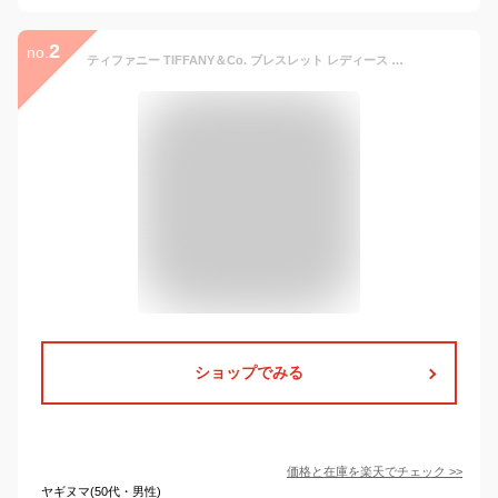
2
no.
ティファニー TIFFANY＆Co. ブレスレット レディース アクセサリー 正規品 リターントゥティファニー タグ ミディアム シルバー 21149799 ブランド 新品 2025年 ギフト 誕生日プレゼント 通販 ギフト プレゼント
ショップでみる
価格と在庫を
楽天
でチェック
>>
ヤギヌマ(50代・男性)