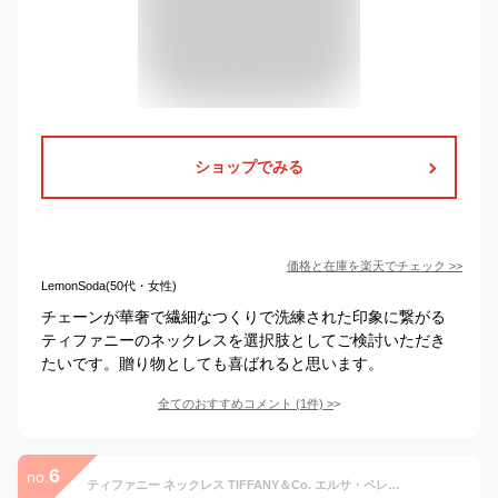
ショップでみる
価格と在庫を
楽天
でチェック
>>
LemonSoda(50代・女性)
チェーンが華奢で繊細なつくりで洗練された印象に繋がる
ティファニーのネックレスを選択肢としてご検討いただき
たいです。贈り物としても喜ばれると思います。
全てのおすすめコメント
(
1
件)
>
6
no.
ティファニー ネックレス TIFFANY＆Co. エルサ・ペレッティ ビーン ペンダント K18イエローゴールド 6.5mm 60957312【新品】