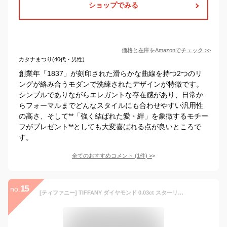
ショップでみる
価格と在庫を
Amazon
でチェック
>>
カタナまつり(40代・男性)
創業年「1837」が刻印された滑らかな曲線を持つ2つのリ
ングが絡み合うモダンで洗練されたデザインが特徴です。
シンプルでありながらエレガントな存在感があり、日常か
らフォーマルまでどんなスタイルにも合わせやすい汎用性
の高さ、そして**「強く結ばれた愛・絆」を象徴するモチー
フがプレゼント**としても大変喜ばれる点が良いところで
す。
全てのおすすめコメント
(
1
件)
>
15
no.
[ティファニー] TIFFANY ダイヤモンド 0.03ct スターリング シルバー エルサ・ペレッティ ダイヤモンド バイ ザ ヤード ペンダント・ネックレス 24944387 [並行輸入品]