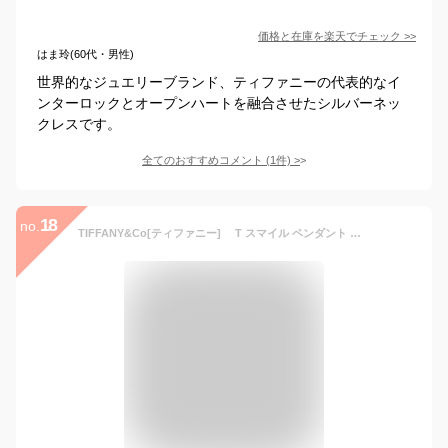
価格と在庫を
楽天
でチェック
>>
はま玲(60代・男性)
世界的なジュエリーブランド、ティファニーの代表的なイ
ンターロックとオープンハートを融合させたシルバーネッ
クレスです。
全てのおすすめコメント
(
1
件)
>
18
no.
TIFFANY&Co[ティファニー] T スマイル ペンダント [tp1130] 並行輸入品 [並行輸入品]