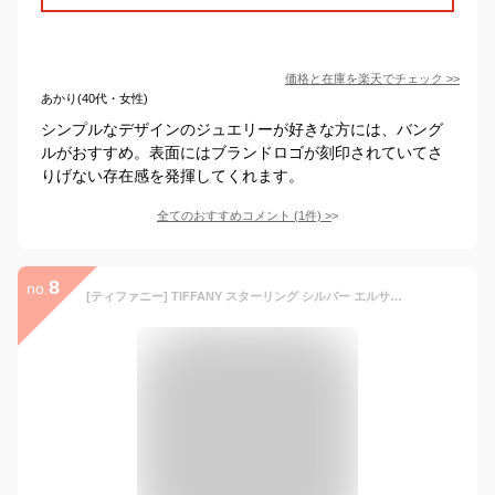
価格と在庫を
楽天
でチェック
>>
あかり(40代・女性)
シンプルなデザインのジュエリーが好きな方には、バング
ルがおすすめ。表面にはブランドロゴが刻印されていてさ
りげない存在感を発揮してくれます。
全てのおすすめコメント
(
1
件)
>
8
no.
[ティファニー] TIFFANY スターリング シルバー エルサ・ペレッティ オープンハート ピアス ミニ 12270062 [並行輸入品]