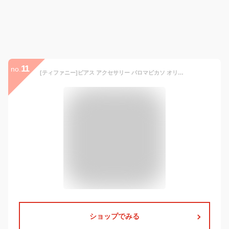
11
no.
[ティファニー]ピアス アクセサリー パロマピカソ オリーブ リーフ シルバー レディース TIFFANY&Co. 30143132 PALOMA PICASSO OLIVE LEAF EARRINGS SILVER A4対応 [並行輸入品]
ショップでみる