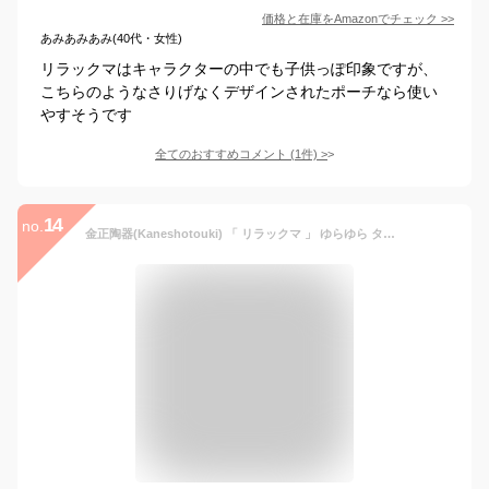
価格と在庫を
Amazon
でチェック
>>
あみあみあみ(40代・女性)
リラックマはキャラクターの中でも子供っぽ印象ですが、
こちらのようなさりげなくデザインされたポーチなら使い
やすそうです
全てのおすすめコメント
(
1
件)
>
14
no.
金正陶器(Kaneshotouki) 「 リラックマ 」 ゆらゆら タンブラー 320ml フェイス 362114 01.リラックマ