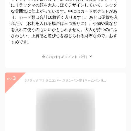
にリラックマの顔を大人っぽくデザインしていて、シック
な雰囲気に仕上がっています。中にはカードポケットがあ
り、カード類は合計10枚近く入りますし、あとは硬貨を入
れたり（お札を入れる場合は三つ折りに）、小物や薬など
を入れて使うのもいいかもしれません。大人が持つのにふ
さわしい、上質感と遊び心を感じられる財布なので、おす
すめです。
全てのおすすめコメント（2件）
3
no.
【リラックマ】タニエバー スタンペン4F (ネームペン 9mm丸 ハンコ付きボールペン) 浸透印 ネーム印 認印 はんこ 印鑑 プレゼント キャラクター かわいい 可愛い おしゃれ べんり 入学祝 就職祝 ナース ナースグッズ グッズ 看護師 文房具 多機能 大人 サンビー