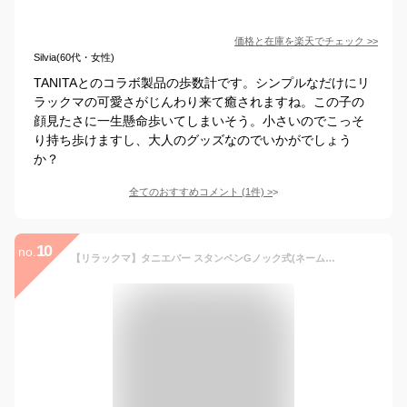
価格と在庫を
楽天
でチェック
>>
Silvia(60代・女性)
TANITAとのコラボ製品の歩数計です。シンプルなだけにリ
ラックマの可愛さがじんわり来て癒されますね。この子の
顔見たさに一生懸命歩いてしまいそう。小さいのでこっそ
り持ち歩けますし、大人のグッズなのでいかがでしょう
か？
全てのおすすめコメント
(
1
件)
>
10
no.
【リラックマ】タニエバー スタンペンGノック式(ネームペン 9mm丸) 浸透印 ネーム印 かわいい 可愛い 印鑑 ハンコ付きボールペン 認印 認め印 キャラクター プレゼント 入学祝 就職祝 ナース 看護師 ナース印鑑 グッズ 文房具 大人 向け サンビー