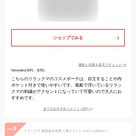
ショップでみる
価格と在庫を
楽天
でチェック
>>
harusaku(30代・女性)
こちらのリラックマのコスメポーチは、自立することや内
ポケット付きで使いやすいです。風船で浮いているリラッ
クマの刺繍がアクセントになっていて可愛いので大人にお
すすめです。
全てのおすすめコメント
(
1
件)
>
8
no.
リラックマ 保温保冷水筒 八角ステンレスボトル500ml リラックマベーシック サンエックス スケーター プレゼント キャラクター グッズ シネマコレクション