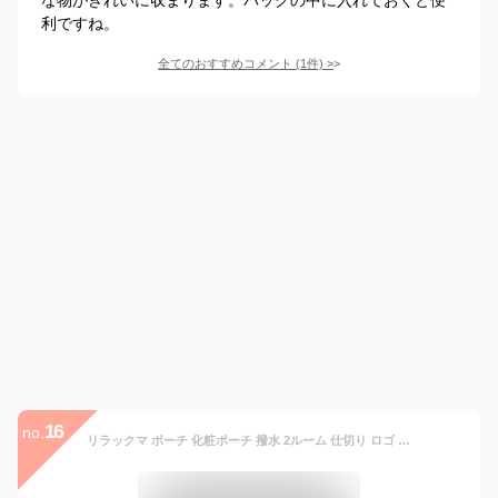
利ですね。
全てのおすすめコメント
(
1
件)
>
16
no.
リラックマ ポーチ 化粧ポーチ 撥水 2ルーム 仕切り ロゴ トラベル 整理整頓 携帯 小物入れ 通帳 ペンケース レディース メンズ 女子 男子 男女兼用 通勤 通学 旅行 会社 塾 大人 ママ OL 高校生 学生 子供 可愛い かわいい おしゃれ キャラクター グッズ 人気