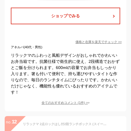
ショップでみる
価格と在庫を
楽天
でチェック
>>
アネルバ(40代・男性)
リラックマのふわっと風船デザインがおしゃれでかわいい
お弁当箱です。抗菌仕様で衛生的に使え、2段構造でおかず
とご飯を分けられます。600mlの容量でお弁当もしっかり
入ります。箸も付いて便利で、持ち運びやすいタイトな作
りなので、毎日のランチタイムにぴったりです。かわいい
だけじゃなく、機能性も優れているおすすめのアイテムで
す！
全てのおすすめコメント
(
1
件)
>
12
no.
リラックマ 2点ロックはし付2段ランチボックス (スイーツ) 抗菌 箸付き お弁当箱 600ml KA22601