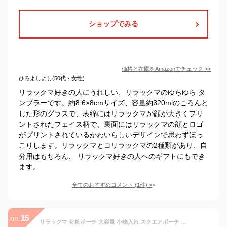
ショップでみる
価格と在庫を
Amazon
でチェック
>>
ひろよしよし(50代・女性)
リラックマ好きの人にうれしい、リラックマのゆらゆら タ
ンブラーです。約8.6×8cmサイズ、容量約320mlのころんと
した形のグラスで、表綿にはリラックマが顔が大きくプリ
ントされたフェイス柄で、裏面にはリラックマの顔とロゴ
がプリントされているかわいらしいデザインで思わずほっ
こりします。リラックマとコリラックマの2種類があり、自
分用はもちろん、 リラックマ好きの人へのギフトにもでき
ます。
全てのおすすめコメント
(
1
件)
>
15
no.
リラックマ 化粧ポーチ 大容量 小物入れ スクエアポーチ 化粧 コスメポーチ ファスナー ポケットたくさん ガジェットケース レディース 女子 通勤 通学 旅行 OL 整理整頓 大人 大学生 高校生 学生 子供 可愛い かわいい キャラクター グッズ 人気