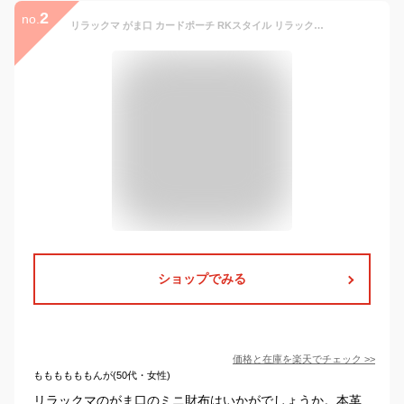
2
no.
リラックマ がま口 カードポーチ RKスタイル リラックマ グッズ 大人向け 新 商品 ミニ財布 コンパクト財布 キャッシュレス プレゼント ギフト 誕生日 記念日 新入学 新学期 新生活 就職祝い 入学祝い ハロウィン クリスマス ラッピング無料 【 rk0053 】
ショップでみる
価格と在庫を
楽天
でチェック
>>
ももももももんが(50代・女性)
リラックマのがま口のミニ財布はいかがでしょうか。本革