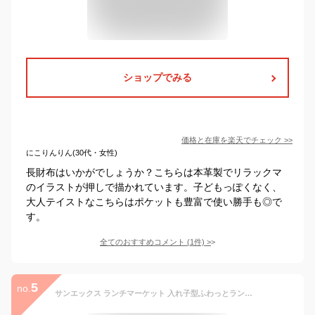
ショップでみる
価格と在庫を
楽天
でチェック
>>
にこりんりん(30代・女性)
長財布はいかがでしょうか？こちらは本革製でリラックマ
のイラストが押しで描かれています。子どもっぽくなく、
大人テイストなこちらはポケットも豊富で使い勝手も◎で
す。
全てのおすすめコメント
(
1
件)
>
5
no.
サンエックス ランチマーケット 入れ子型ふわっとランチボックス 3個セット すみっコぐらし リラックマ 弁当箱 容器 保存容器 子供 キッズ 大人 電子レンジ対応 キャラクター かわいい 幼稚園 小学校 保育園 抗菌加工 ランチボックス ランチグッズ