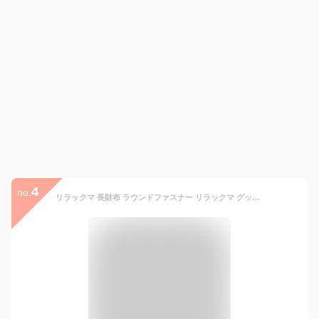
4
no.
リラックマ 長財布 ラウンドファスナー リラックマ グッズ 大人 向け 新 商品 本革 牛革 レザー ウォレット wallet 大人 かわいい キャラクター プレゼント ギフト 誕生日 記念日 ハロウィン クリスマス 【 rk0059 】