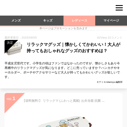
メンズ
キッズ
レディース
マイページ
本ページはプロモーションを含みます
最終更新日：2025/09/05
62
View
22
コメント
決定
リラックマグッズ｜懐かしくてかわいい！大人が
持ってもおしゃれなグッズのおすすめは？
平成女児世代です。小学生の頃はファンではなかったのですが、懐かしさもあり今
再燃中のリラックマグッズが気になります。どこに売っていますか？ハンカチやキ
ーホルダー、ポーチやアクセサリーなど大人が持ってもかわいいグッズが欲しいで
す。
キテミヨ-kitemiyo-編集部
1
no.
【送料無料!】 リラックマ (ふわっと風船) お弁当箱 抗菌 箸付き 2段タイトランチボックス 600ml YZW3AG