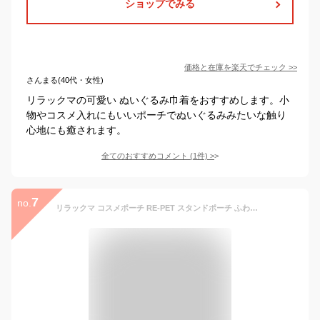
ショップでみる
価格と在庫を
楽天
でチェック
>>
さんまる(40代・女性)
リラックマの可愛い ぬいぐるみ巾着をおすすめします。小
物やコスメ入れにもいいポーチでぬいぐるみみたいな触り
心地にも癒されます。
全てのおすすめコメント
(
1
件)
>
7
no.
リラックマ コスメポーチ RE-PET スタンドポーチ ふわっと風船 サンエックス マリモクラフト 化粧ポーチ 小物入れ キャラクター グッズ シネマコレクション