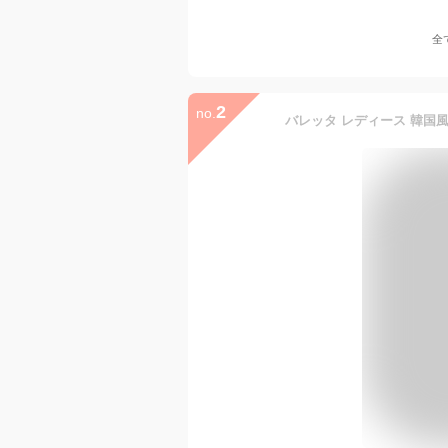
全
2
no.