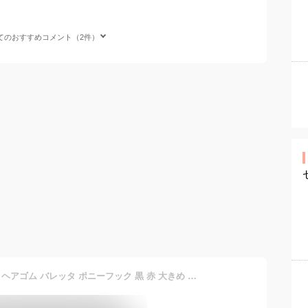
てのおすすめコメント（2件）
＼55％クーポン有／ リボン ヘアゴム バレッタ ポニーフック 黒 赤 大きめ シンプル 大人 子供 チア キッズ ヘアアクセ 【ゆうメール便送料無料】 大き目 ヘアアクセサリー 結婚式 リボン 20代 30代 40代 ゴルフ レディース ( ロングサテンダブルリボンバレッタ＆ヘアゴム )