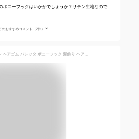
のポニーフックはいかがでしょうか？サテン生地なので
てのおすすめコメント（2件）
＼500円クーポン有／ リボン ヘアゴム バレッタ ポニーフック 髪飾り ヘアリボン 大きめ シンプル 大人 子供 チア キッズ 【ゆうメール便送料無料】 ヘアアクセサリー 結婚式 リボン 20代 30代 40代 ゴルフ レディース ( ロングサテンダブルリボンバレッタ＆ヘアゴム )