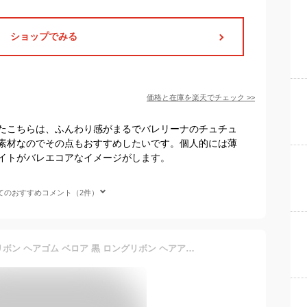
ショップでみる
価格と在庫を
楽天
でチェック
>>
たこちらは、ふんわり感がまるでバレリーナのチュチュ
素材なのでその点もおすすめしたいです。個人的には薄
イトがバレエコアなイメージがします。
てのおすすめコメント（2件）
★楽天1位★ベロアリボン リボン ヘアゴム ベロア 黒 ロングリボン ヘアアクセサリー ベルベット 大人 結婚式 キッズ おしゃれ ブラック 髪飾り かわいい ヘアクリップ 可愛い 卒業式 SNS 韓国風 人気 バレッタ ヘアアクセ 卒業式 入学式