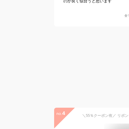
のが良く似合うと思います
全
4
no.