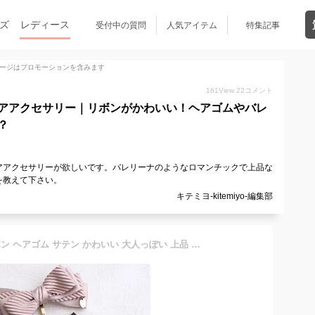
ズ
レディース
受付中の質問
人気アイテム
特集記事
ージはプロモーションを含みます
161
View
22
コメント
アアクセサリー｜リボンがかわいい！ヘアゴムやバレ
？
アアクセサリーが欲しいです。バレリーナのようなロマンチックで上品な
を教えて下さい。
キテミヨ-kitemiyo-編集部
ヘアカフ ポニーフック リボン ヘアゴム サテン かわいい 大人っぽい 上品 エレガント りぼん レディース ヘアアクセサリー H7351