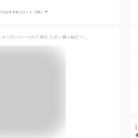
てのおすすめコメント（2件）
バレッタ レディース 韓国風 オーガンジー ベロア 特大 リボン 蝶々結び ヘアクリップ 髪留め 後頭部スタイル フェミニン かわいい ブラック オフホワイト ピンク パープル レッド