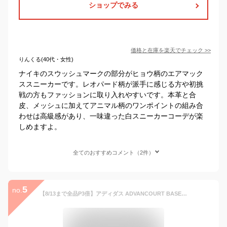
ショップでみる
価格と在庫を
楽天
でチェック
>>
りんくる(40代・女性)
ナイキのスウッシュマークの部分がヒョウ柄のエアマック
ススニーカーです。レオパード柄が派手に感じる方や初挑
戦の方もファッションに取り入れやすいです。本革と合
皮、メッシュに加えてアニマル柄のワンポイントの組み合
わせは高級感があり、一味違った白スニーカーコーデが楽
しめますよ。
全てのおすすめコメント（2件）
5
no.
【8/13まで全品P3倍】アディダス ADVANCOURT BASE 2.0 W レディース スニーカー ローカット レースアップ 紐靴 スリーストライプス コート系スニーカー 合皮 オフホワイト/シャドーブラウン JS4509 adidas アドバンコートベース2.0W