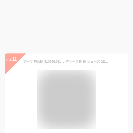
11
no.
プーマ PUMA 310996.02L レディース靴 靴 シューズ 2E相当 スニーカー 軽量 SOFTRIDE ソフトライド メイブHBスキンズW クッション性 柔軟性 ローカットスニーカー アニマル ヒョウ 柄 レオパード 人気 ブランド オフホワイト SP