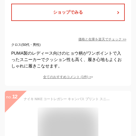
ショップでみる
価格と在庫を
楽天
でチェック
>>
クロス(50代・男性)
PUMA製のレディース向けのヒョウ柄がワンポイントで入
ったスニーカーでクッション性も高く、履き心地もよくお
しゃれに履きこなせます。
全てのおすすめコメント
(
1
件)
>
12
no.
ナイキ NIKE コートレガシー キャンバス プリント スニーカー アニマル柄 レディース 23-25 DV7008 001