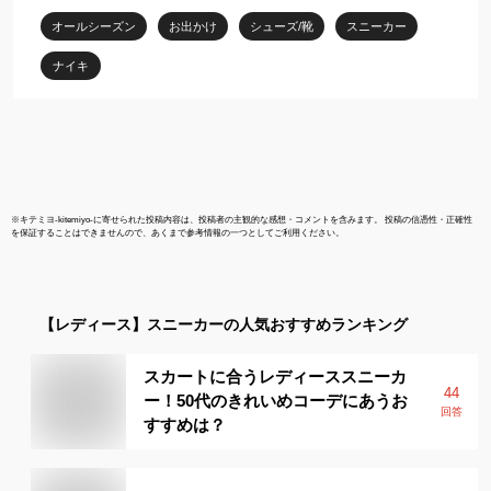
SU25 ライフスタイルシ
歩きやすい 
オールシーズン
お出かけ
シューズ/靴
スニーカー
ューズ
カジュアル 22.
ラウン キリ
ナイキ
※
キテミヨ-kitemiyo-
に寄せられた投稿内容は、投稿者の主観的な感想・コメントを含みます。 投稿の信憑性・正確性
を保証することはできませんので、あくまで参考情報の一つとしてご利用ください。
【レディース】
スニーカー
の人気おすすめランキング
スカートに合うレディーススニーカ
44
ー！50代のきれいめコーデにあうお
回答
すすめは？