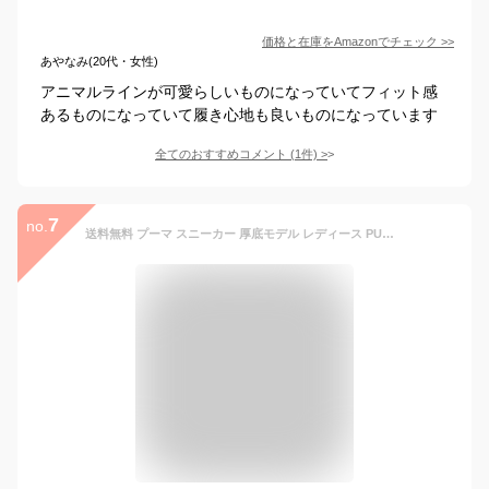
価格と在庫を
Amazon
でチェック
>>
あやなみ(20代・女性)
アニマルラインが可愛らしいものになっていてフィット感
あるものになっていて履き心地も良いものになっています
全てのおすすめコメント
(
1
件)
>
7
no.
送料無料 プーマ スニーカー 厚底モデル レディース PUMA キャリーナ ストリート レオ 2 ひも靴 ローカット コートスタイル スポーティ カジュアルシューズ 女性 レディーススニーカー レオパード柄 アニマル柄 おしゃれ かわいい レディースシューズ ブランド くつ/402491