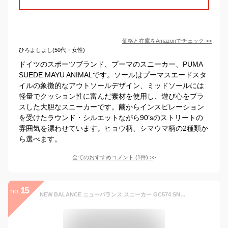
価格と在庫を
Amazon
でチェック
>>
ひろよしよし(50代・女性)
ドイツのスポーツブランド、プーマのスニーカー、PUMA
SUEDE MAYU ANIMALです。ソールはプーマスエードスタ
イルの象徴的なアウトソールデザイン、ミッドソールには
軽量でクッション性に富んだ素材を使用し、遊び心をプラ
スした大胆なスニーカーです。繭からインスピレーション
を受けたラウンド・シルエットながら90’sのストリートの
雰囲気を漂わせています。ヒョウ柄、シマウマ柄の2種類か
ら選べます。
全てのおすすめコメント
(
1
件)
>
15
no.
NEW BALANCE ニューバランス スニーカー GC574 SNEAKER レディース シューズ キッズモデル レオパード ヒョウ柄 ゼブラ柄 アニマル柄 BLACK WITH WHITE 黒 白 (ブラック ホワイト) GC574AZ1 ENDLESS TRIP ENDLESSTRIP エンドレストリップ