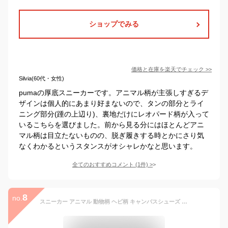
ショップでみる
価格と在庫を
楽天
でチェック
>>
Silvia(60代・女性)
pumaの厚底スニーカーです。アニマル柄が主張しすぎるデ
ザインは個人的にあまり好まないので、タンの部分とライ
ニング部分(踵の上辺り)、裏地だけにレオパード柄が入って
いるこちらを選びました。前から見る分にはほとんどアニ
マル柄は目立たないものの、脱ぎ履きする時とかにさり気
なくわかるというスタンスがオシャレかなと思います。
全てのおすすめコメント
(
1
件)
>
8
no.
スニーカー アニマル 動物柄 ヘビ柄 キャンバスシューズ メンズ レディース ローファースリッポン フラットシューズ ローカット旅行靴 カップル靴 ウォーキングシューズ おしゃれ カジュアル 人気 プレゼント 軽量 通気