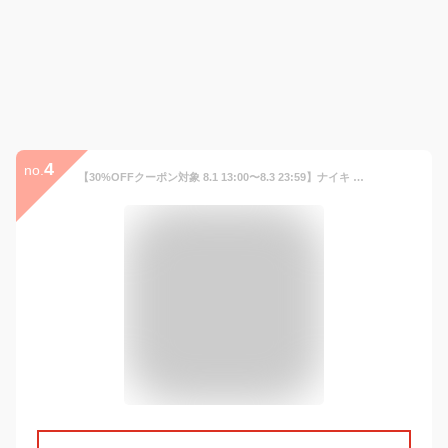
4
no.
【30%OFFクーポン対象 8.1 13:00〜8.3 23:59】ナイキ エア マックス SC ウィメンズシューズ NIKE シューズ エアマックス AIR MAX 靴 スニーカー メッシュ 通気 軽量 アニマル ヒョウ柄 レオパード ローカット 快適 定番 耐久 公式 ギフト 親子コーデ SP25