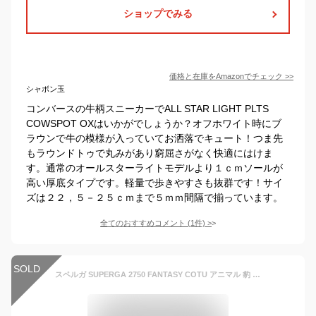
ショップでみる
価格と在庫を
Amazon
でチェック
>>
シャボン玉
コンバースの牛柄スニーカーでALL STAR LIGHT PLTS
COWSPOT OXはいかがでしょうか？オフホワイト時にブ
ラウンで牛の模様が入っていてお洒落でキュート！つま先
もラウンドトゥで丸みがあり窮屈さがなく快適にはけま
す。通常のオールスターライトモデルより１ｃｍソールが
高い厚底タイプです。軽量で歩きやすさも抜群です！サイ
ズは２２，５－２５ｃｍまで５ｍｍ間隔で揃っています。
全てのおすすめコメント
(
1
件)
>
SOLD
スペルガ SUPERGA 2750 FANTASY COTU アニマル 豹 ヒョウ ひょう ローカット カジュアル 通学・通勤 1S001W00 ビッグクラシックレオパード 23 (BIG CLASSIC LEOPARD(～24.5cm)) S001W00 スニーカー レディース ユニセックス シューズ 靴