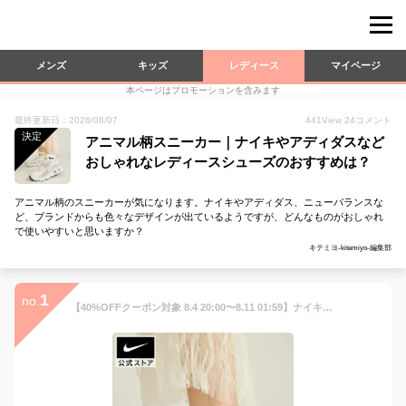
メンズ
キッズ
レディース
マイページ
本ページはプロモーションを含みます
最終更新日：2026/08/07
441
View
24
コメント
決定
アニマル柄スニーカー｜ナイキやアディダスなど
おしゃれなレディースシューズのおすすめは？
アニマル柄のスニーカーが気になります。ナイキやアディダス、ニューバランスな
ど、ブランドからも色々なデザインが出ているようですが、どんなものがおしゃれ
で使いやすいと思いますか？
キテミヨ-kitemiyo-編集部
1
no.
【40%OFFクーポン対象 8.4 20:00〜8.11 01:59】ナイキ ウィメンズ RYZ 365 II NIKE レディース シューズ スニーカー 靴 白 ホワイト ヒョウ柄 レオパード アニマル柄 厚底 ローカット おしゃれ 軽量 公式 ギフト SU25 ライフスタイルシューズ