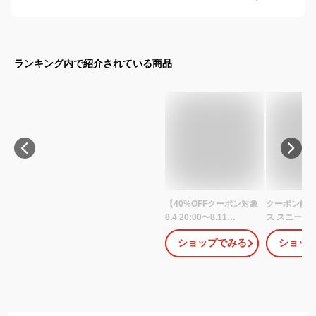
ランキング内で紹介されている商品
【40%OFFクーポン対象
クーポン配
8.4 20:00〜8.11
ス スニーカ
01:59】ナイキ ウィメン
ス ハイカッ
ショップでみる
ショッ
ズ RYZ 365 II NIKE レデ
ト オールスタ
ィース シューズ スニー
ラフスポット
カー 靴 白 ホワイト ヒョ
柄 CONVERS
ウ柄 レオパード アニマ
STAR US
ル柄 厚底 ローカット お
GIRAFFESPO
しゃれ 軽量 公式 ギフト
脱げない レ