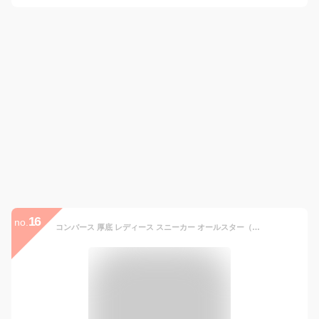
16
no.
コンバース 厚底 レディース スニーカー オールスター（R）トレックウェーブ アニマルファー ハイ チャンキーソール ハイカット アニマル柄 31310231 ダルメシアン 31310230 レパード カジュアルシューズ 靴 【送料無料】 最強翌日配送 evid2