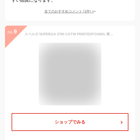
全てのおすすめコメント
(
1
件)
>
9
no.
スペルガ SUPERGA 2790 COTW PRINTEDFOXING 厚底 プラットフォーム ローカット ゼブラ アニマル柄 カジュアル 通学・通勤 ホワイト/ゼブラ 白 シロ 22 (WHITE-ZEBRA) S41157W スニーカー レディース シューズ 靴
ショップでみる