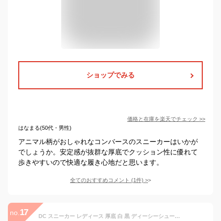
ショップでみる
価格と在庫を
楽天
でチェック
>>
はなまる(50代・男性)
アニマル柄がおしゃれなコンバースのスニーカーはいかが
でしょうか。安定感が抜群な厚底でクッション性に優れて
歩きやすいので快適な履き心地だと思います。
全てのおすすめコメント
(
1
件)
>
17
no.
DC スニーカー レディース 厚底 白 黒 ディーシーシューズ マニュアルプラットフォーム ローカット ヒップホップ b系 カジュアル おしゃれ ウィメンズ 花柄 アニマル デイジー柄 チーター柄 ホワイト ブルー WS MANUAL PLATFORM DW231006