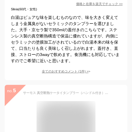
価格と在庫を
楽天
でチェック
>>
Silvia(60代・女性)
白湯はピュアな味を楽しむものなので、味を大きく変えて
しまう金属臭がないセラミックのタンブラーを選びまし
た。大手・京セラ製で350mlの蓋付きのこちらです。ステ
ンレス製の真空断熱構造で保温に優れていますが、内側に
セラミックの塗膜加工がされているので白湯本来の味を保
て、口当たりも良く美味しく召し上がれます。蓋付き、直
接、ストローの3wayで飲めます。食洗機にも対応していま
すのでご希望に近いと思います。
全てのおすすめコメント
(
1
件)
>
5
no.
サーモス 真空断熱ケータイタンブラー（ハンドル付き） 320ml JOV-320 ピンク ベージュ グレー ｜ THERMOS 食洗機対応 持ち手付き 保温 保冷 タンブラー 水筒 持ち運び おしゃれ