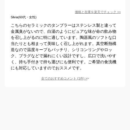
価格と在庫を
楽天
でチェック
>>
Silvia(60代・女性)
こちらのセラミックのタンブラーはステンレス製と違って
金属臭がないので、白湯のようにピュアな味が命の飲み物
を召し上がるのに特に適しています。陶器風のソフトな口
当たりとも相まって美味しく召し上がれます。真空断熱構
造なので温度キープもバッチリ、シリコンリングやロッ
ク、プラグなどで漏れにくい設計ですし、広口で洗いやす
く、持ち手付きで持ち運びにも便利です。ご希望の食洗機
にも対応していますのでおススメです。
全てのおすすめコメント
(
1
件)
>