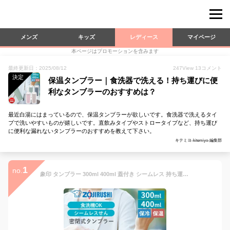
メンズ
キッズ
レディース
マイページ
本ページはプロモーションを含みます
最終更新日：2025/08/12
247
View
13
コメント
決定
保温タンブラー｜食洗器で洗える！持ち運びに便
利なタンブラーのおすすめは？
最近白湯にはまっているので、保温タンブラーが欲しいです。食洗器で洗えるタイ
プで洗いやすいものが嬉しいです。直飲みタイプやストロータイプなど、持ち運び
に便利な漏れないタンブラーのおすすめを教えて下さい。
キテミヨ-kitemiyo-編集部
1
no.
象印 タンブラー 300ml 400ml 蓋付き シームレス 持ち運び こぼれない 密閉 食洗機対応 保温 保冷 おしゃれ かわいい 広口 洗いやすい ブルー ピンク ベージュ カーキ くすみ 水筒 ステンレスキャリータンブラー 300 400 SX-JS30 SX-JS40