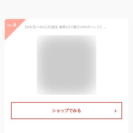
4
no.
【8/4(月)〜8/11(月)限定 確率1/2で最大100%Pバック】京セラ セラブリッド タンブラー セラブリッドタンブラー 350ml（蓋付タイプ）【父の日 保温 保冷 おしゃれ プレゼント】
ショップでみる