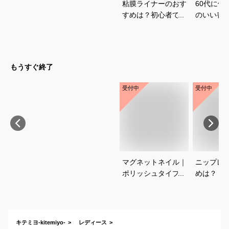
粘膜ライナーのおす
60代に似
すめは？初心者でも
のいい喪
使いやすいアイテム
いて教え
を知りたいです
もうすぐ終了
受付中
受付中
マグネットネイル｜
ニップレ
ポリッシュタイプで
めは？
おすすめは？
キテミヨ-kitemiyo-
レディース