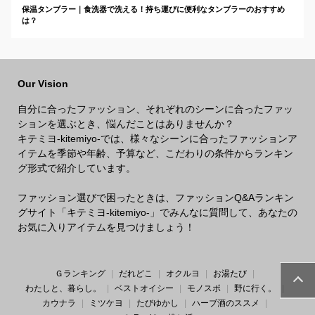
保温タンブラー｜食洗器で洗える！持ち運びに便利なタンブラーのおすすめ
は？
Our Vision
自分に合ったファッション、それぞれのシーンに合ったファッ
ションを選ぶとき、悩んだことはありませんか？
キテミヨ-kitemiyo-では、様々なシーンに合ったファッションア
イテムを季節や年齢、予算など、こだわりの条件からランキン
グ形式で紹介しています。
ファッション選びで困ったときは、ファッションQ&Aランキン
グサイト「キテミヨ-kitemiyo-」でみんなに質問して、あなたの
お気に入りアイテムを見つけましょう！
Ｇランキング
だれどこ
オクルヨ
お湯たび
わたしと、暮らし。
ベストオイシー
モノスポ
野に行く。
カウナラ
ミツケヨ
たびゆかし
ハーブ酒のススメ