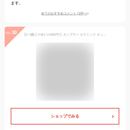
ます。
全てのおすすめコメント
(
1
件)
>
10
no.
【2つ購入で★1つ1980円!】タンブラー セラミック タンブラー ストロー付き セラミックタンブラー 蓋付き 500ml 大容量 ストロー 保冷 水筒 こぼれない 保温 持ち運び ホルダー セラミックコーティング 漏れない 真空断熱 食洗機対応 軽量設計 通勤 オフィス アウトドア 3WAY
ショップでみる