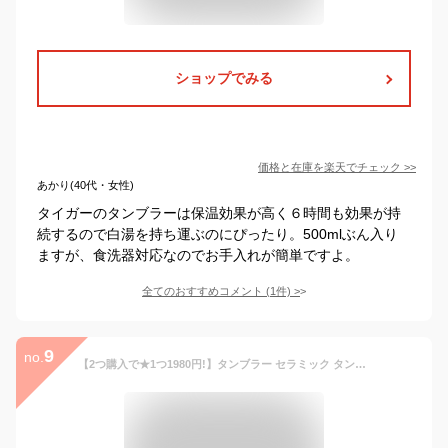
ショップでみる
価格と在庫を
楽天
でチェック
>>
あかり(40代・女性)
タイガーのタンブラーは保温効果が高く６時間も効果が持
続するので白湯を持ち運ぶのにぴったり。500mlぶん入り
ますが、食洗器対応なのでお手入れが簡単ですよ。
全てのおすすめコメント
(
1
件)
>
9
no.
【2つ購入で★1つ1980円!】タンブラー セラミック タンブラー ストロー付き セラミックタンブラー 蓋付き 500ml 大容量 ストロー 保冷 水筒 こぼれない 保温 持ち運び ホルダー セラミックコーティング 漏れない 真空断熱 食洗機対応 軽量設計 通勤 オフィス アウトドア 3WAY