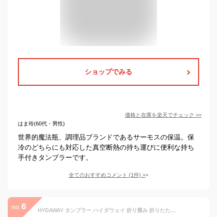
ショップでみる
価格と在庫を
楽天
でチェック
>>
はま玲(60代・男性)
世界的魔法瓶、調理品ブランドであるサーモスの保温。保
冷のどちらにも対応した真空断熱の持ち運びに便利な持ち
手付きタンブラーです。
全てのおすすめコメント
(
1
件)
>
6
no.
HYDAWAY タンブラー ハイダウェイ 折り畳み 折りたたみ 折りたためる 折り畳める 保温 保冷 おしゃれ 折り畳みタンブラー 折り畳みコップ 折り畳みカップ マグボトル マイボトル マイカップ マイタンブラー ストロー付き