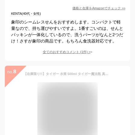
価格と在庫を
Amazon
でチェック
>>
KENTA(40代・女性)
象印のシームレスせんをおすすめします。コンパクトで軽
量なので、持ち運びやすいですよ。1番すごいのは、せんと
パッキンが一体化しているので、洗うパーツがなんと2つだ
け！さすが象印の商品です。もちろん食洗器対応です。
全てのおすすめコメント
(
1
件)
>
8
no.
【在庫限り!!】タイガー 水筒 500ml タイガー魔法瓶 真空断熱 直飲み 軽量 マグボトル 6時間 保温保冷 在宅 TIGER ステンレス かわいい おしゃれ 白湯OK スクリューステンレスボトル 食洗機対応 マグ タンブラー利用可 ラベンダー(パープル) MMZ-W050VW【送料無料】