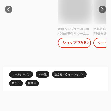
象印 タンブラー 300ml
全商品対象
400ml 蓋付き シームレ
P5倍★ 象印
ス 持ち運び こぼれない
レスせん 食
ショップでみる
ショッ
密閉 食洗機対応 保温 保
ャリータンブラ
冷 おしゃれ かわいい 広
RS50 500ml
口 洗いやすい ブルー ピ
650ml SX-J
ンク ベージュ カーキ く
SX-JS40 4
すみ 水筒 ステンレスキ
ンブラー 蓋付
ャリータンブラー 300
温 ステンレ
400 SX-JS30 SX-JS40
父の日 父の
オールシーズン
その他
洗える・ウォッシャブル
【TOKU】
暖かい
携帯用