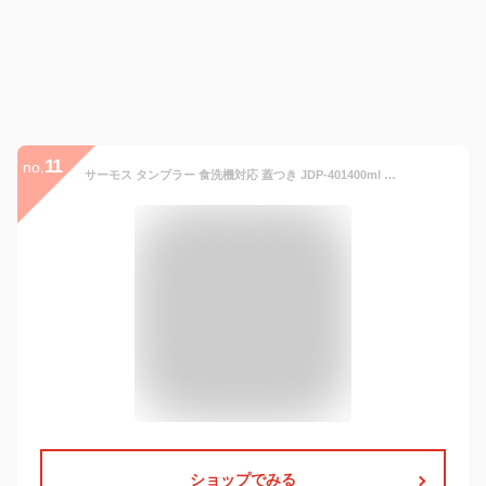
11
no.
サーモス タンブラー 食洗機対応 蓋つき JDP-401400ml 保温 保冷 マグ オフィス ステンレス おしゃれ 持ち運び 結露しない 結婚祝い ペア プレゼント
ショップでみる