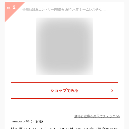
2
no.
全商品対象エントリーP5倍★ 象印 水筒 シームレスせん 食洗機対応 キャリータンブラー SM-RS50 500ml SM-RS65 650ml SX-JS30 300ml SX-JS40 400ml マグ タンブラー 蓋付き 保冷 保温 ステンレス 真空断熱 父の日 父の日ギフト 【TOKU】
ショップでみる
価格と在庫を
楽天
でチェック
>>
nanacoco(40代・女性)