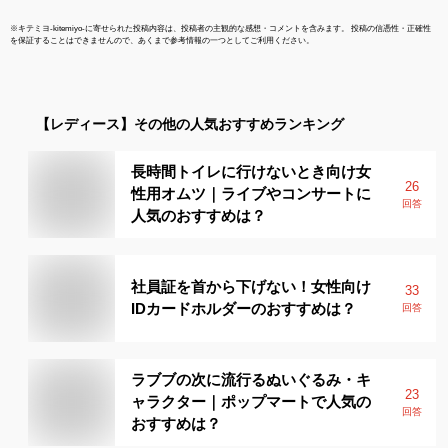
※
キテミヨ-kitemiyo-
に寄せられた投稿内容は、投稿者の主観的な感想・コメントを含みます。 投稿の信憑性・正確性
を保証することはできませんので、あくまで参考情報の一つとしてご利用ください。
【レディース】
その他
の人気おすすめランキング
長時間トイレに行けないとき向け女
26
性用オムツ｜ライブやコンサートに
回答
人気のおすすめは？
社員証を首から下げない！女性向け
33
IDカードホルダーのおすすめは？
回答
ラブブの次に流行るぬいぐるみ・キ
23
ャラクター｜ポップマートで人気の
回答
おすすめは？