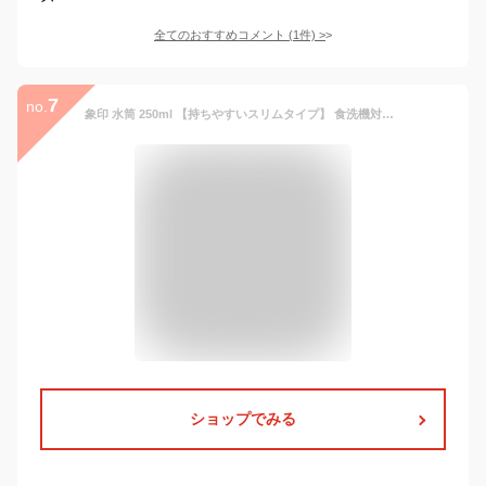
全てのおすすめコメント
(
1
件)
>
7
no.
象印 水筒 250ml 【持ちやすいスリムタイプ】 食洗機対応 シームレスせん 洗う点数2点 コンパクト 保温・保冷 スクリューマグ シアーグレー SM-MS25-HM
ショップでみる