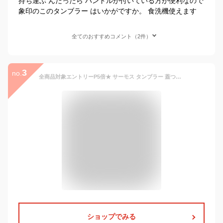
持ち運ぶ んだったら ハンドルが付いている方が便利なので
象印のこのタンブラー はいかがですか。 食洗機使えます
全てのおすすめコメント（2件）
3
no.
全商品対象エントリーP5倍★ サーモス タンブラー 蓋つき 食洗機対応 JDP-501 タンブラー500ml 保温 保冷 マグ オフィス ステンレス おしゃれ 持ち運び 結露しない 結婚祝い ペア プレゼント
ショップでみる