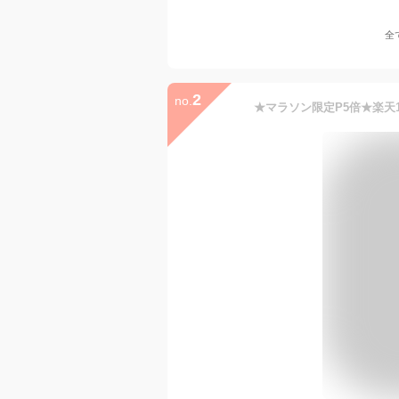
全
2
no.