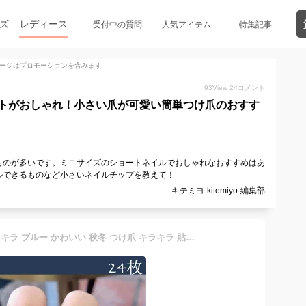
ズ
レディース
受付中の質問
人気アイテム
特集記事
ージはプロモーションを含みます
93
View
24
コメント
トがおしゃれ！小さい爪が可愛い簡単つけ爪のおすす
ものが多いです。ミニサイズのショートネイルでおしゃれなおすすめはあ
ルできるものなど小さいネイルチップを教えて！
キテミヨ-kitemiyo-編集部
ネイルチップ ショート キラキラ ブルー かわいい 秋冬 つけ爪 キラキラ 貼るネイル ウエディング 結婚式 披露宴 成人式 チップ つけ爪 女子 レーディス 人気 ネイルシール おしゃれ カワイイ 宝石 青色 送料無料