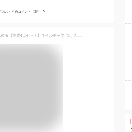
てのおすすめコメント（3件）
★マラソン限定P5倍★楽天1位★【実質4点セット】ネイルチップ つけ爪 貼るだけ ネイルシール ネイルジェル ショート キッズ 小さい爪 ベリーショート 結婚式 グミ スタンダード 硬化不要 セルフネイル グミ フィット感 剥がせる 普段使い 小学生 キッズ 成人式