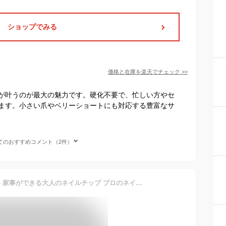
ショップでみる
価格と在庫を
楽天
でチェック
>>
が叶うのが最大の魅力です。硬化不要で、忙しい方やセ
ます。小さい爪やベリーショートにも対応する豊富なサ
てのおすすめコメント（2件）
ネイルチップ ショート 短め 家事ができる大人のネイルチップ プロのネイリストが手作り サロン級 ネイリストがおすすめ つけ爪 接着剤/オリジナル粘着グミ付き 冬 小さめ グミ シール ネイルチップケース 成人式 結婚式 ブライダル ウエディング 披露宴