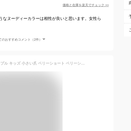
価格と在庫を
楽天
でチェック
>>
うなヌーディーカラーは相性が良いと思います。女性ら
てのおすすめコメント（2件）
ショート ネイルチップ シンプル キッズ 小さい爪 ベリーショート ベリーショート つけ爪 貼るだけ クリア ネイルシール ネイルジェル 硬化不要 ネイルラップ ネイルアート セルフネイル 送料無料