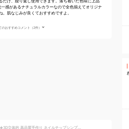
るだけ、繰り返し使用できます。落ち着いた色味に上品
統一感があるナチュラルカラーなので全色揃えてオリジナ
ね。肌なじみが良くておすすめですよ。
てのおすすめコメント（2件）
★アフターSSクーポンあり★3D立体的 高品質手作り ネイルチップシンプル つけ爪 貼るだけ クリア ニュアンス ネイルジェル ショート キッズ 小さい爪 ベリーショート 結婚式 グミ スタンダード 硬化不要 ネイルラップ ネイルアートセルフネイル 短め 家事