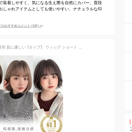
で装着しやすく、気になる生え際を自然にカバー。普段
おしゃれアイテムとしても使いやすい、ナチュラルな印
てのおすすめコメント
(
1
件)
>
【 接触冷感 素肌ウィッグ 夏用 肌に優しい 3タイプ】 ウィッグ ショート ボブ 医療用ウィッグ ショートボブ 自然 レディース 医療用 人工毛 快適 フルウィッグ ハイライト 夏 ひんやり 涼しい 冷感 棉 コットン ウイッグ かつら バレない 抗がん剤 FKR