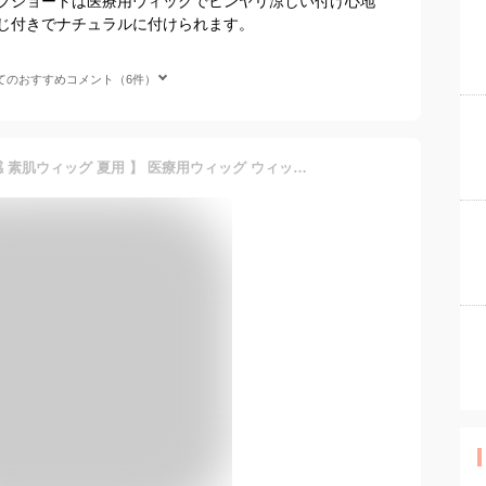
フショートは医療用ウィッグでヒンヤリ涼しい付け心地
じ付きでナチュラルに付けられます。
てのおすすめコメント（6件）
返品・色交換OK【 接触冷感 素肌ウィッグ 夏用 】 医療用ウィッグ ウィッグ ロング 自然 夏 涼しい 棉 ミディアム セミロング レディース 人工毛 快適 フルウィッグ 医療用 家用 冷感 ひんやり コットン ウイッグ かつら 帽子 医療用帽子 バレない 抗がん剤 FKR