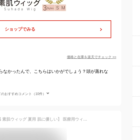
ショップでみる
価格と在庫を
楽天
でチェック
>>
らなかったんで、こちらはいかがでしょう？頭が蒸れな
てのおすすめコメント（10件）
返品・色交換OK【 接触冷感 素肌ウィッグ 夏用 肌に優しい】 医療用ウィッグ ウィッグ ショート 自然 レディース 医療用 人工毛 夏用 ひんやり 快適 フルウィッグ 家用 夏 涼しい 冷感 ひんやり 敏感肌 棉 コットン キュプラ ウイッグ かつら 帽子 バレない 抗がん剤 FKR