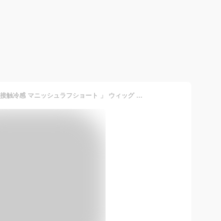
Brightlele 「 素肌ウィッグ 接触冷感 マニッシュラフショート 」 ウィッグ ショート ボブ 涼しい ブライトララ ヘアアクセサリー その他のヘアアクセサリー ブラウン ベージュ【送料無料】