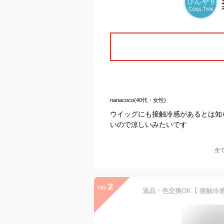
nanacoco(40代・女性)
ウイッグにも接触冷感があるとは知
いので涼しいみたいです
全
2
no.