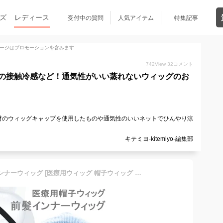
ズ
レディース
受付中の質問
人気アイテム
特集記事
ージはプロモーションを含みます
742
View
32
コメント
の接触冷感など！通気性がいい蒸れないウィッグのお
材のウィッグキャップを使用したものや通気性のいいネットでひんやり涼
キテミヨ-kitemiyo-編集部
[レギュラー17cm幅]前髪インナーウィッグ [医療用ウィッグ 帽子ウィッグ 帽子用ウィッグ ヘアバンドウィッグ 涼しい 夏用 S～Lサイズ 鈴珠 すずたま]