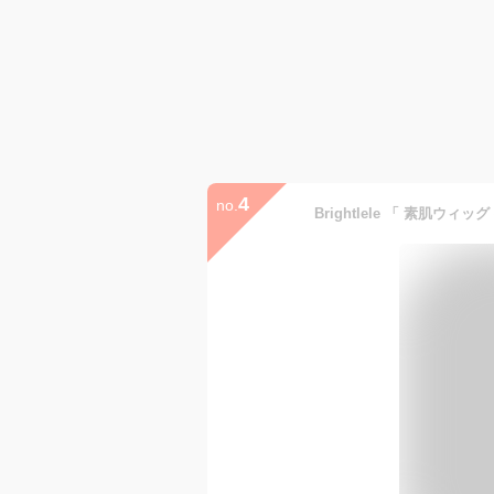
4
no.