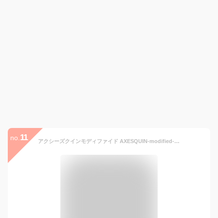
11
no.
アクシーズクインモディファイド AXESQUIN-modified- イージーパンツ レディース メンズ HELIUM PANTS ヘリウムパンツ ストレッチ 撥水性 速乾性 透湿性 軽量 薄手 PERTEX素材 パッカブル ポケッタブル ブラック グレー 322037 0514 cpn15