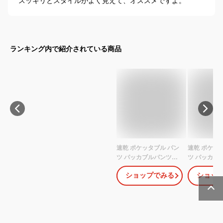
スッキリとスタイルがよく見えて、オススメですよ。
ランキング内で紹介されている商品
速乾 ポケッタブル パン
速乾 ポケッ
ツ パッカブルパンツ
ツ パッカブ
TFO-723523 レディース
TFO-7215
ショップでみる
ショッ
S-XL 軽量150g 摩擦に強
メンズサイズ 
い ウエストゴム コンパ
量150g コ
クト 登山 旅行 フィツト
フィツトネス
ネス 普段着 アウトドア
山 アウトドア
ゴルフ ウェア ax 男女兼
ェア ax ＼