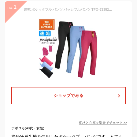
1
no.
速乾 ポケッタブル パンツ パッカブルパンツ TFO-723523 レディース S-XL 軽量150g 摩擦に強い ウエストゴム コンパクト 登山 旅行 フィツトネス 普段着 アウトドア ゴルフ ウェア ax 男女兼用＼レディースサイズ／ 公式 アエトニクス The First Outdoor
ショップでみる
価格と在庫を
楽天
でチェック
>>
ポポロろ(40代・女性)
接触冷感生地を使用したポケッタブルパンツです。とても