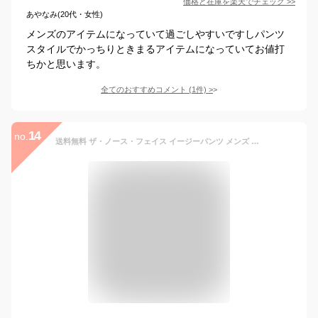
価格と在庫を
楽天
でチェック
>>
あやなみ(20代・女性)
メンズのアイテムになっていて過ごしやすいですしパンツ
スタイルでかっちりときまるアイテムになっていてお値打
ちかと思います。
全てのおすすめコメント
(
1
件)
>
14
no.
送料無料 ザ・ノース・フェイス イージーパンツ メンズ レディース THE NORTH FACE バーサタイルパンツ 軽量 ナイロン ロングパンツ ポケッタブル コンパクト 携帯 アウトドア キャンプ 旅行 レジャー ユニセックス 長ズボン ボトムス 服 ブランド アパレル/NB32550