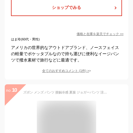
ショップでみる
価格と在庫を
楽天
でチェック
>>
はま玲(60代・男性)
アメリカの世界的なアウトドアブランド、ノースフェイス
の軽量でポケッタブルなので持ち運びに便利なイージパン
ツで撥水素材で旅行などに最適です。
全てのおすすめコメント
(
1
件)
>
10
no.
ズボン メンズ パンツ 接触冷感 夏服 ジョガーパンツ 涼しい 速乾 超ストレッチ スウェットパンツ アイスシルクパンツ 薄手 軽量 レギパン 美脚 イージーパンツ 部屋着 ボトムス ロングパンツ 春 夏 (JP, 数字サイズ, 30, ダークグレー)