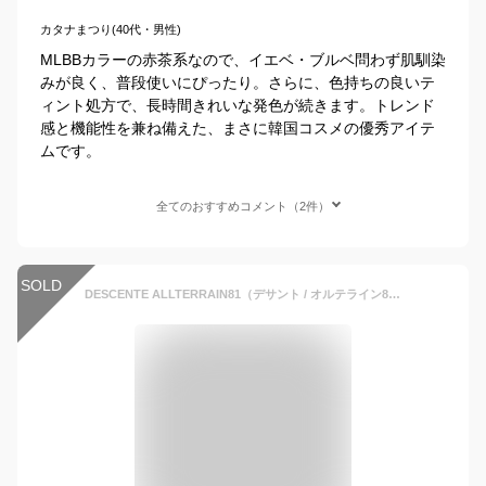
カタナまつり(40代・男性)
MLBBカラーの赤茶系なので、イエベ・ブルベ問わず肌馴染
みが良く、普段使いにぴったり。さらに、色持ちの良いテ
ィント処方で、長時間きれいな発色が続きます。トレンド
感と機能性を兼ね備えた、まさに韓国コスメの優秀アイテ
ムです。
全てのおすすめコメント（2件）
SOLD
DESCENTE ALLTERRAIN81（デサント / オルテライン81） ポケッタブル ライトトレックパンツ / メンズ イージーパンツ 無地 軽量 撥水 ストレッチ ウエストゴム アウトドア POCKETABLE LIGHT TREK PANTS