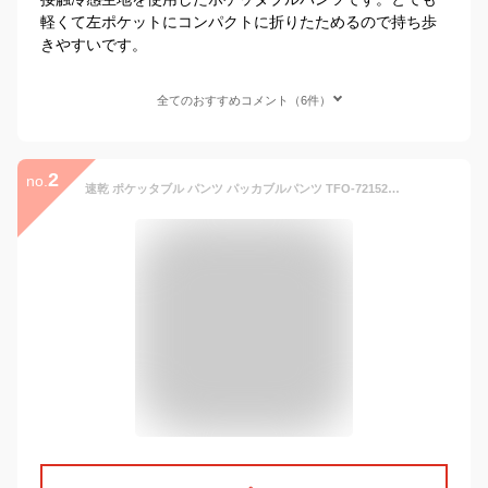
軽くて左ポケットにコンパクトに折りたためるので持ち歩
きやすいです。
全てのおすすめコメント（6件）
2
no.
速乾 ポケッタブル パンツ パッカブルパンツ TFO-721523 男女兼用 メンズサイズ M-XXL 軽量150g コンパクト 旅行 フィツトネス 普段着 登山 アウトドア ゴルフ ウェア ax ＼メンズ サイズ／ 公式 アエトニクス The First Outdoor