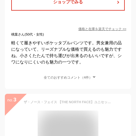
ショップでみる
価格と在庫を
楽天
でチェック
>>
桃葉さん(50代・女性)
軽くて履きやすいポケッタプルパンツです。男女兼用の品
になっていて、リーズナブルな価格で買えるのも魅力です
ね。小さくたたんで持ち運びが出来るのもいいですが、シ
ワになりにくいのも魅力の一つです。
全てのおすすめコメント（4件）
3
no.
ザ・ノース・フェイス 【THE NORTH FACE】ユニセックス バーサタイル パンツ NB32550 イージーパンツ 2025春夏 (メンズ/レディース/ロングパンツ/ボトムス/ズボン/ややゆとりのあるシルエット/トレーニング/スポーツ/カジュアル/デイリーユース/アウトドア)