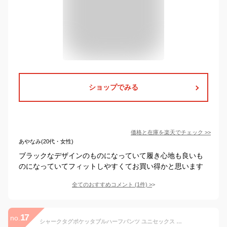
ショップでみる
価格と在庫を
楽天
でチェック
>>
あやなみ(20代・女性)
ブラックなデザインのものになっていて履き心地も良いも
のになっていてフィットしやすくてお買い得かと思います
全てのおすすめコメント
(
1
件)
>
17
no.
シャークタグポケッタブルハーフパンツ ユニセックス レディース メンズ ナイロン風 ショートパンツ 男女兼用 短パン 軽い 軽量 ゆったり カジュアル 韓国ファッション ストリート アウトドア レジャー 無地 メール便 2506ss