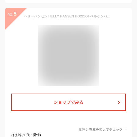
5
no.
ヘリーハンセン HELLY HANSEN HO22584 ベルゲンパンツ BERGEN PANTS ナイロン トラックパンツ ジョガー アウトドア ポケッタブル ボトムス メンズ レディース 携帯 撥水 速乾 防風 軽量 2カラー 国内正規 10%OFF セール
ショップでみる
価格と在庫を
楽天
でチェック
>>
はま玲(60代・男性)