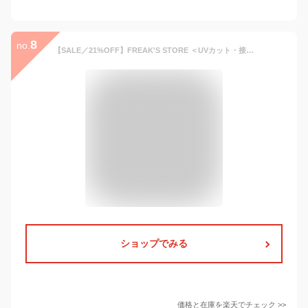
8
no.
【SALE／21%OFF】FREAK'S STORE ＜UVカット・接触冷感・吸水速乾＞AiRide/エアライド ワイドシルエット ポケッタブル クライミングパンツ 【限定展開】 フリークスストア パンツ その他のパンツ ブラウン グレー ベージュ ブラック ネイビー【送料無料】
ショップでみる
価格と在庫を
楽天
でチェック
>>