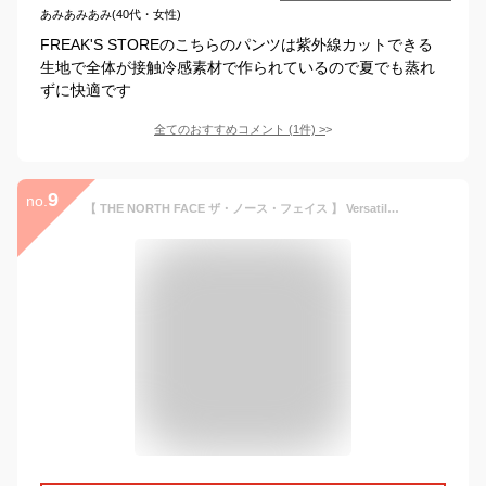
あみあみあみ(40代・女性)
FREAK'S STOREのこちらのパンツは紫外線カットできる
生地で全体が接触冷感素材で作られているので夏でも蒸れ
ずに快適です
全てのおすすめコメント
(
1
件)
>
9
no.
【 THE NORTH FACE ザ・ノース・フェイス 】 Versatile Pant バーサタイル パンツ NB32550 / ジョガーパンツ イージーパンツ ナイロンパンツ ロングパンツ ゴムウエスト 撥水 無地 裾リブ ポケッタブル ボトム メンズ レディース ユニセックス 2025SPRING/