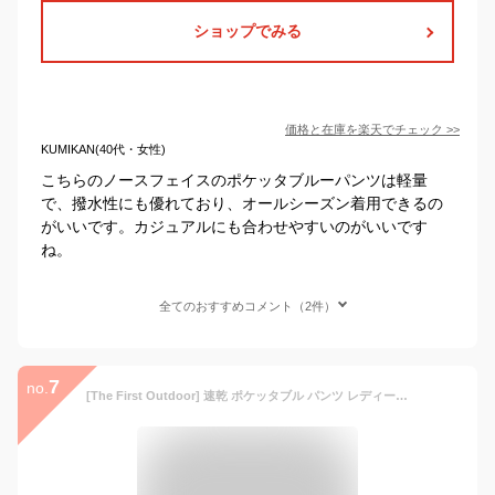
ショップでみる
価格と在庫を
楽天
でチェック
>>
KUMIKAN(40代・女性)
こちらのノースフェイスのポケッタブルーパンツは軽量
で、撥水性にも優れており、オールシーズン着用できるの
がいいです。カジュアルにも合わせやすいのがいいです
ね。
全てのおすすめコメント（2件）
7
no.
[The First Outdoor] 速乾 ポケッタブル パンツ レディース S-XL 撥水 軽量150ｇ ストレッチパンツ TFO-723523 アエトニクス (M, ブラック)