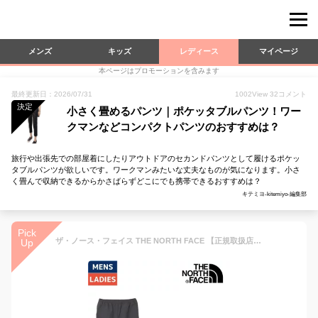
メンズ
キッズ
レディース
マイページ
本ページはプロモーションを含みます
最終更新日：2026/07/31
1002
View
32
コメント
決定
小さく畳めるパンツ｜ポケッタブルパンツ！ワー
クマンなどコンパクトパンツのおすすめは？
旅行や出張先での部屋着にしたりアウトドアのセカンドパンツとして履けるポケッ
タブルパンツが欲しいです。ワークマンみたいな丈夫なものが気になります。小さ
く畳んで収納できるからかさばらずどこにでも携帯できるおすすめは？
キテミヨ-kitemiyo-編集部
Pick
ザ・ノース・フェイス THE NORTH FACE 【正規取扱店】VERSATILE PANT バーサタイルパンツ メンズ レディース ユニセックス オールシーズン カジュアル パンツ イージーパンツ ポケッタブル 軽量 撥水 はっ水 NB32651 AG K SL ST
Up