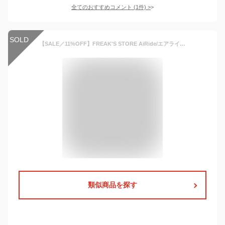
全てのおすすめコメント
(
1
件)
>
SOLD
【SALE／11%OFF】FREAK'S STORE AiRide/エアライド ポケッタブル イージージョガーパンツ 【限定展開】 25SS フリークスストア パンツ その他のパンツ ベージュ ブラック グレー ネイビー【RBA_E】【送料無料】
類似商品を探す