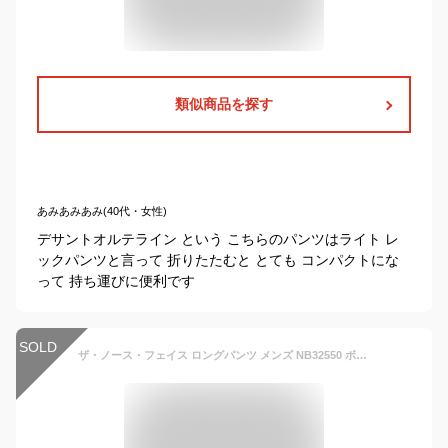
類似商品を探す
あみあみあみ(40代・女性)
デサントオルテライン という こちらのパンツはライト レ
ックパンツと言って 折りたたむと とても コンパクトにな
って 持ち運びに便利です
SOLD
ザ・ノース・フェイス ロングパンツ メンズ NB32550 ボトムス レディース 長ズボン 軽量 速乾 撥水 アパレル ウェア 服 黒 グレー リラックス ポケッタブル 旅行 コンパクト バーサタイルパンツ 送料無料 最強翌日配送 evid