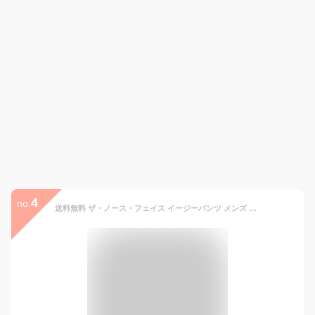
4
no.
送料無料 ザ・ノース・フェイス イージーパンツ メンズ レディース THE NORTH FACE バーサタイルパンツ 軽量 ナイロン ロングパンツ ポケッタブル コンパクト 携帯 アウトドア キャンプ 旅行 レジャー ユニセックス 長ズボン ボトムス 服 ブランド アパレル/NB32550