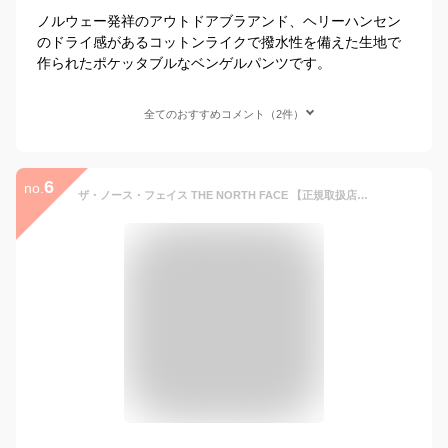
ノルウェー発祥のアウトドアブラアンド、ヘリーハンセン
のドライ感があるコットンライクで撥水性を備えた生地で
作られたポケッタブルなベンゲルパンツです。
全てのおすすめコメント（2件）
6
no.
ザ・ノース・フェイス THE NORTH FACE 【正規取扱店】VERSATILE PANT バーサタイルパンツ メンズ レディース ユニセックス オールシーズン カジュアル パンツ イージーパンツ ポケッタブル 軽量 撥水 はっ水 NB32651 AG K SL ST