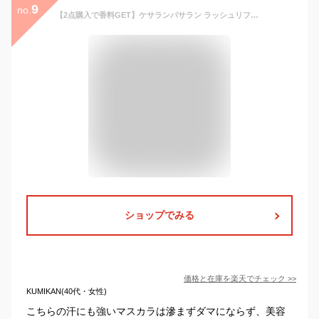
9
no.
【2点購入で香料GET】ケサランパサラン ラッシュリフター 【 ブラックBK01 】( ケサパサ マスカラ Kesalan Patharan 美容成分配合 マツエクok 皮脂 汗に強い ぬるま湯でオフ まつ毛 スタイリング )【 定形外 送料無料 】
ショップでみる
価格と在庫を
楽天
でチェック
>>
KUMIKAN(40代・女性)
こちらの汗にも強いマスカラは滲まずダマにならず、美容