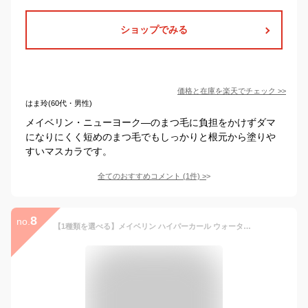
ショップでみる
価格と在庫を
楽天
でチェック
>>
はま玲(60代・男性)
メイベリン・ニューヨーク―のまつ毛に負担をかけずダマ
になりにくく短めのまつ毛でもしっかりと根元から塗りや
すいマスカラです。
全てのおすすめコメント
(
1
件)
>
8
no.
【1種類を選べる】メイベリン ハイパーカール ウォータープルーフ R マスカラ(9.2ml)【メイベリン】