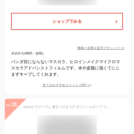
ショップでみる
価格と在庫を
楽天
でチェック
>>
ポポロろ(40代・女性)
パンダ目にならないマスカラ、ヒロインメイクマイクロマ
スカラアドバンストフィルムです。水や皮脂に強くてにじ
まずキープしてくれます。
全てのおすすめコメント
(
2
件)
>
21
no.
dejavu デジャヴュ 塗るつけまつげ ボリュームタイプ ラッシュノックアウト エクストラボリューム 1 ブラック マスカラ フィルムタイプ