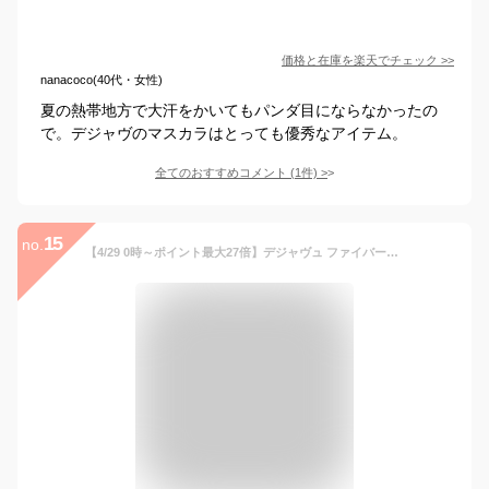
価格と在庫を
楽天
でチェック
>>
nanacoco(40代・女性)
夏の熱帯地方で大汗をかいてもパンダ目にならなかったの
で。デジャヴのマスカラはとっても優秀なアイテム。
全てのおすすめコメント
(
1
件)
>
15
no.
【4/29 0時～ポイント最大27倍】デジャヴュ ファイバーウィッグ ウルトラロングE＜dejavu／デジャヴュ＞【正規品】【ギフト対応可】 母の日