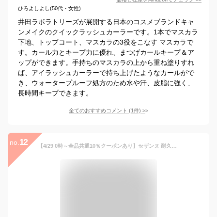
ひろよしよし(50代・女性)
井田ラボラトリーズが展開する日本のコスメブランドキャ
ンメイクのクイックラッシュカーラーです。1本でマスカラ
下地、トップコート、マスカラの3役をこなす マスカラで
す。カール力とキープ力に優れ、まつげカールキープ＆ア
ップができます。手持ちのマスカラの上から重ね塗りすれ
ば、アイラッシュカーラーで持ち上げたようなカールがで
き、ウォータープルーフ処方のため水や汗、皮脂に強く、
長時間キープできます。
全てのおすすめコメント
(
1
件)
>
12
no.
【4/29 0時～全品共通10％クーポンあり】セザンヌ 耐久カールマスカラ マスカラ下地 マスカラ トップコート 秋色＜CEZANNE／セザンヌ＞【正規品】【メール便1通3個まで可】【ギフト対応可】 母の日