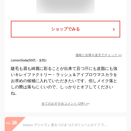
ショップでみる
価格と在庫を
楽天
でチェック
>>
LemonSoda(50代・女性)
睫毛も眉も綺麗に彩ることが出来て且つ汗にも皮脂にも強
いキレイファクトリー・ラッシュ＆アイブロウマスカラを
お求めの候補に入れていただきたいです。但しメイク落と
しの際は落ちにくいので、しっかりとオフしてください
ね。
全てのおすすめコメント
(
2
件)
>
18
no.
dejavu デジャヴュ 塗るつけまつげ ボリュームタイプ ラッシュノックアウト エクストラボリューム 2 モカブラウン マスカラ フィルムタイプ