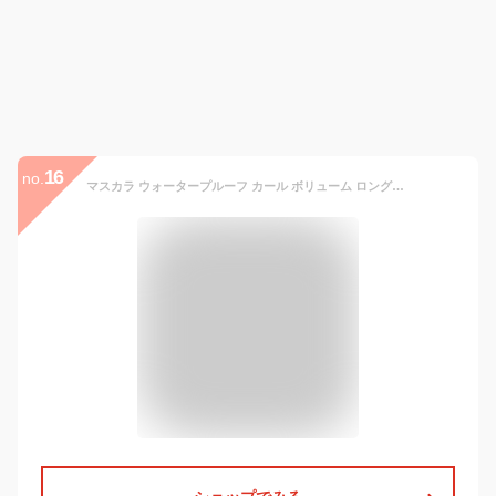
16
no.
マスカラ ウォータープルーフ カール ボリューム ロングラッシュ ボリューム＆ロングタイプ 送料無料 ピュアクリスティ / 黒々としたツヤと上向きカールで滲まない より長く濃密なのにパンダ目にもダマにもならない しかもお湯で簡単オフ