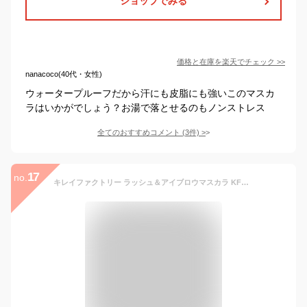
ショップでみる
価格と在庫を
楽天
でチェック
>>
nanacoco(40代・女性)
ウォータープルーフだから汗にも皮脂にも強いこのマスカ
ラはいかがでしょう？お湯で落とせるのもノンストレス
全てのおすすめコメント
(
3
件)
>
17
no.
キレイファクトリー ラッシュ＆アイブロウマスカラ KFLM 01ロイヤルベージュ 02ラフテラコッタ 03フレンドリーピンク 04ユニークグレージュ 天使のマスカラ まつ毛 まゆ毛 青和通商