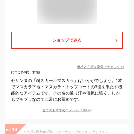
ショップでみる
価格と在庫を
楽天
でチェック
>>
にづこ(50代・女性)
セザンヌの「耐久カールマスカラ」はいかがでしょう。1本
でマスカラ下地・マスカラ・トップコートの3役を果たす機
能的なアイテムです。その名の通り汗や湿気に強く、しか
もプチプラなので非常にお薦めです。
全てのおすすめコメント
(
1
件)
>
13
no.
＼P5倍+最大400円OFFクーポン／ブルジョワ ヴォリューム リヴィール ウォータープルーフ マスカラ 7,5ML BOURJOIS VOLUME REVEAL 23 BLACK WATERPROOF MASCARA [812311] [crs]