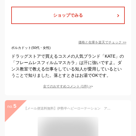
ショップでみる
価格と在庫を
楽天
でチェック
>>
ポルカドット(50代・女性)
ドラッグストアで買えるコスメの人気ブランド「KATE」の
「フレームレスフィルムマスカラ」は汗に強いですよ。ダ
ンス教室で教える仕事をしている知人が愛用しているとい
うことで知りました。落とすときはお湯でOKです。
全てのおすすめコメント
(
1
件)
>
5
no.
【メール便送料無料】伊勢半ヘビーローテーション アイデザイナー エクストラボリューム マスカラ カラー：リッチブラック