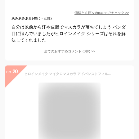
価格と在庫を
Amazon
でチェック
>>
あみあみあみ(40代・女性)
自分は以前から汗や皮脂でマスカラが落ちてしまう パンダ
目に悩んでいましたがヒロインメイク シリーズはそれを解
決してくれました
全てのおすすめコメント
(
3
件)
>
20
no.
ヒロインメイク マイクロマスカラ アドバンストフィルム 01 漆黒ブラック 本体 4.5g マスカラ アットコスメ 正規品