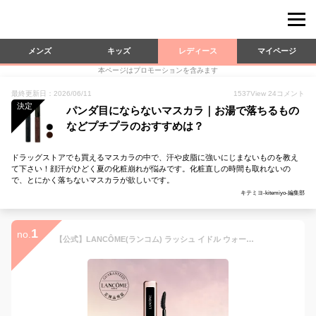
メンズ
キッズ
レディース
マイページ
本ページはプロモーションを含みます
最終更新日：2026/06/11
1537
View
24
コメント
決定
パンダ目にならないマスカラ｜お湯で落ちるもの
などプチプラのおすすめは？
ドラッグストアでも買えるマスカラの中で、汗や皮脂に強いにじまないものを教え
て下さい！顔汗がひどく夏の化粧崩れが悩みです。化粧直しの時間も取れないの
で、とにかく落ちないマスカラが欲しいです。
キテミヨ-kitemiyo-編集部
1
no.
【公式】LANCÔME(ランコム) ラッシュ イドル ウォータープルーフ マスカラ 8ml 01 グロッシー ブラック ボリューム ウォータープルーフ 正規品 ボリュームカール まつ毛 まつ毛ケア成分配合 ウォータープルーフタイプ プレゼント 誕生日 バレンタイン 彼女 母 化粧品