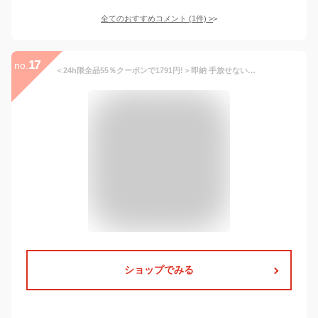
全てのおすすめコメント
(
1
件)
>
17
no.
＜24h限全品55％クーポンで1791円!＞即納 手放せない。 しっかり 生地 着丈長め トップス tシャツ カットソー ロンt レディース 長袖 きれいめ ラウンドヘム サイドスリット 無地 大きいサイズ おしゃれ 重ね着 シンプル ゆったり インナー 白T 白 黒 部屋着/外出着
ショップでみる