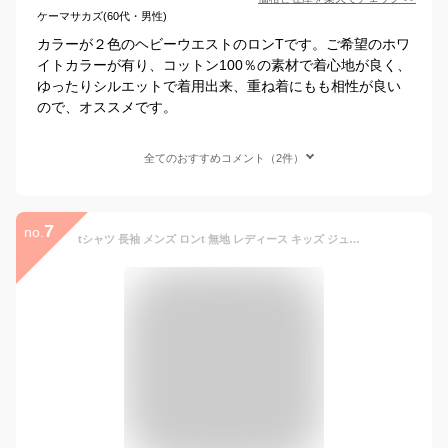
ケーマサカズ(60代・男性)
カラーが２色のヘビーウエストのロンTです。ご希望のホワ
イトカラーが有り、コットン100％の素材で着心地が良く、
ゆったりシルエットで着用出来、重ね着にもも相性が良い
ので、オススメです。
全てのおすすめコメント（2件）
7
no.
tシャツ 長袖 メンズ ロンt 無地 レディース キッズ ジュニア 綿100% コットン 大きいサイズ ロンティー ロンT ろんt ロングtシャツ 長袖tシャツ 重ね着 シンプル ブランド 白 黒 白い 厚手 プリントスター（Printstar) ロングスリーブTシャツ 102cvl 00102 5.6オンス