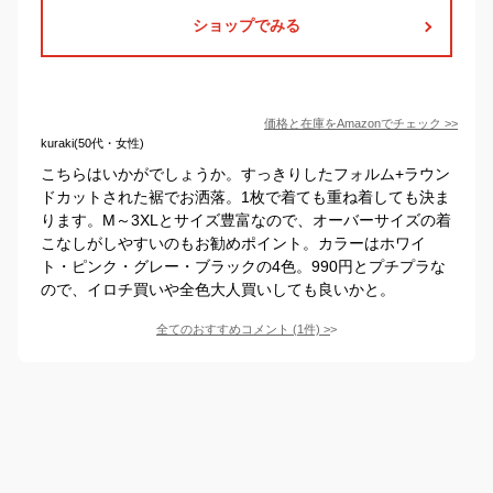
ショップでみる
価格と在庫を
Amazon
でチェック
>>
kuraki(50代・女性)
こちらはいかがでしょうか。すっきりしたフォルム+ラウン
ドカットされた裾でお洒落。1枚で着ても重ね着しても決ま
ります。M～3XLとサイズ豊富なので、オーバーサイズの着
こなしがしやすいのもお勧めポイント。カラーはホワイ
ト・ピンク・グレー・ブラックの4色。990円とプチプラな
ので、イロチ買いや全色大人買いしても良いかと。
全てのおすすめコメント
(
1
件)
>