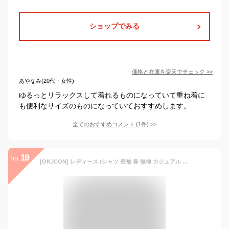
ショップでみる
価格と在庫を
楽天
でチェック
>>
あやなみ(20代・女性)
ゆるっとリラックスして着れるものになっていて重ね着に
も便利なサイズのものになっていておすすめします。
全てのおすすめコメント
(
1
件)
>
19
no.
[OKJCON] レディース tシャツ 長袖 春 無地 カジュアル おしゃれ 大きいサイズ (JP, アルファベット, L, ホワイト)