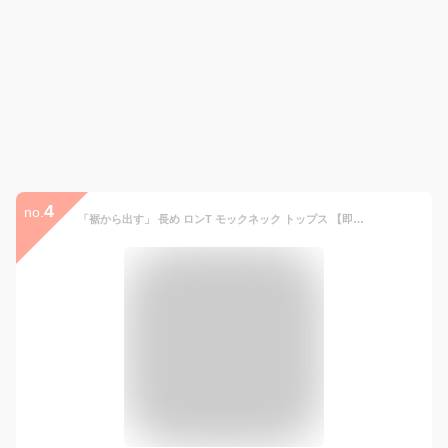
4
no.
「裾から出す」 長め ロンT モックネック トップス 【即納】 レディース カットソー インナー 長袖 Tシャツ ロング チュニック レイヤード ラウンドカットソー Uネック 無地 クルーネック スリット 体型カバー 大きいサイズ 重ね着 黒 白 春 夏 HUG.U