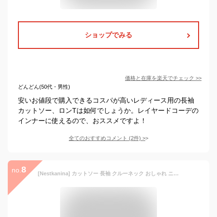
ショップでみる
価格と在庫を
楽天
でチェック
>>
どんどん(50代・男性)
安いお値段で購入できるコスパが高いレディース用の長袖
カットソー、ロンTは如何でしょうか。レイヤードコーデの
インナーに使えるので、おススメですよ！
全てのおすすめコメント
(
2
件)
>
8
no.
[Nestkanina] カットソー 長袖 クルーネック おしゃれ ニット きれいめ インナー 無地 丸首 トップス Tシャツ ロンT ストレッチ スリム タイト 上品 着やせ レディース TSHT045 (L, ホワイト)