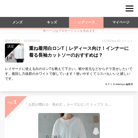
メンズ
キッズ
レディース
マイページ
本ページはプロモーションを含みます
最終更新日：2026/05/19
1478
View
42
コメント
決定
重ね着用白ロンT｜レディース向け！インナーに
着る長袖カットソーのおすすめは？
レイヤードに使える白のロンTを教えて下さい。裾や首元などからチラ見せしたいで
す。着回し力抜群のホワイトで探しています！使いやすくてコスパもいいと嬉しい
です。
キテミヨ-kitemiyo-編集部
1
no.
「 お尻が隠れる・長め丈 」ルーズなロンT トップス カットソー ロンT 長袖 Tシャツ ロング チュニック レイヤード ラウンドカットソー Uネック 無地 クルーネック スリット 体型カバー 大きいサイズ 黒 白 秋 冬 HUG.U