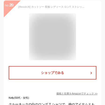
20
no.
[Ressh.N] カットソー 長袖 レディース ロンT ストレッチ Tシャツ ロンティー 綿100％ クルーネック (M, ホワイト)
ショップでみる
価格と在庫を
Amazon
でチェック
>>
Kelly(50代・女性)
クルーネックの白のロング T シャツで、他のアイテムとも