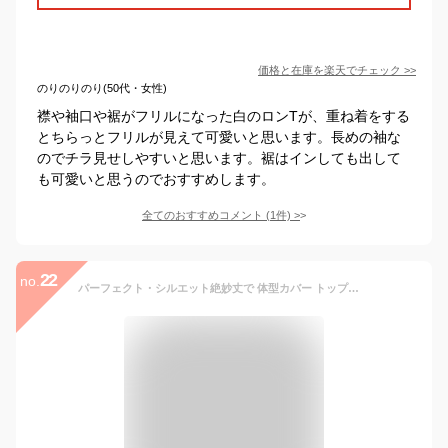
価格と在庫を
楽天
でチェック
>>
のりのりのり(50代・女性)
襟や袖口や裾がフリルになった白のロンTが、重ね着をする
とちらっとフリルが見えて可愛いと思います。長めの袖な
のでチラ見せしやすいと思います。裾はインしても出して
も可愛いと思うのでおすすめします。
全てのおすすめコメント
(
1
件)
>
22
no.
パーフェクト・シルエット絶妙丈で 体型カバー トップス レディース カットソー 【即納】 ロンT ロングTシャツ 長袖 Tシャツ レイヤード ボックスシルエット Uネック 丸首 無地 シンプル スリット 重ね着 大きいサイズ 春 夏 HUG.U