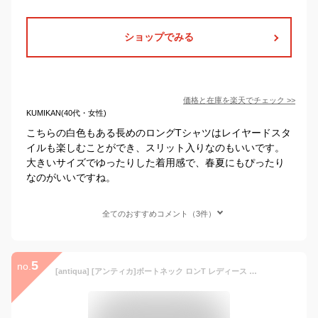
ショップでみる
価格と在庫を
楽天
でチェック
>>
KUMIKAN(40代・女性)
こちらの白色もある長めのロングTシャツはレイヤードスタ
イルも楽しむことができ、スリット入りなのもいいです。
大きいサイズでゆったりした着用感で、春夏にもぴったり
なのがいいですね。
全てのおすすめコメント（3件）
5
no.
[antiqua] [アンティカ]ボートネック ロンT レディース トップス 長袖 綿100 NA-00448 XL 03 オフホワイト