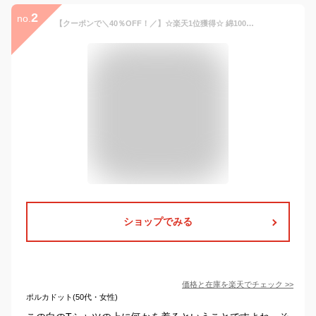
2
no.
【クーポンで＼40％OFF！／】☆楽天1位獲得☆ 綿100% ロンT レディース 長袖 tシャツ カットソー レイヤード 重ね着 インナー きれいめ コットン 無地 tシャツ 白 黒 春 秋 冬 レビュー特典あり
ショップでみる
価格と在庫を
楽天
でチェック
>>
ポルカドット(50代・女性)