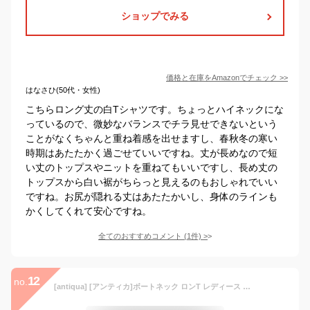
ショップでみる
価格と在庫を
Amazon
でチェック
>>
はなさひ(50代・女性)
こちらロング丈の白Tシャツです。ちょっとハイネックにな
っているので、微妙なバランスでチラ見せできないという
ことがなくちゃんと重ね着感を出せますし、春秋冬の寒い
時期はあたたかく過ごせていいですね。丈が長めなので短
い丈のトップスやニットを重ねてもいいですし、長め丈の
トップスから白い裾がちらっと見えるのもおしゃれでいい
ですね。お尻が隠れる丈はあたたかいし、身体のラインも
かくしてくれて安心ですね。
全てのおすすめコメント
(
1
件)
>
12
no.
[antiqua] [アンティカ]ボートネック ロンT レディース トップス 長袖 綿100 NA-00448 L 03 オフホワイト