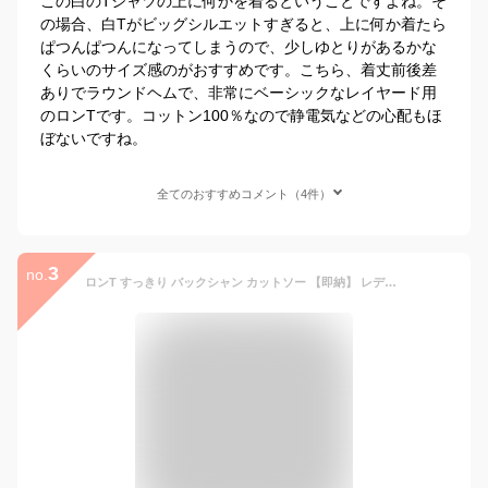
この白のTシャツの上に何かを着るということですよね。そ
の場合、白Tがビッグシルエットすぎると、上に何か着たら
ぱつんぱつんになってしまうので、少しゆとりがあるかな
くらいのサイズ感のがおすすめです。こちら、着丈前後差
ありでラウンドヘムで、非常にベーシックなレイヤード用
のロンTです。コットン100％なので静電気などの心配もほ
ぼないですね。
全てのおすすめコメント（4件）
3
no.
ロンT すっきり バックシャン カットソー 【即納】 レディース ティーシャツ 無地 長袖 Tシャツ ロング チュニック ビッグ ドルマン きれいめ ゆる トップス 切り替え Uネック 長い 体型カバー コクーン 大人 お洒落 大きいサイズ 厚手 グレー 黒 春 夏 HUG.U