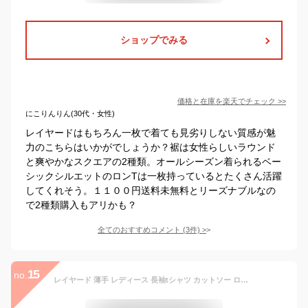
ショップでみる
価格と在庫を
楽天
でチェック
>>
にこりんりん(30代・女性)
レイヤードはもちろん一枚で着ても見劣りしない質感が魅
力のこちらはいかがでしょうか？裾は女性らしいラウンド
と爽やかなスクエアの2種類。オールシーズン着られるベー
シックシルエットのロンTは一枚持っているとたくさん活躍
してくれそう。１１００円送料未無料とリーズナブルなの
で2種類購入もアリかも？
全てのおすすめコメント
(
3
件)
>
15
no.
レイヤード 薄手 レディース 長袖tシャツ カットソー ロンt インナー 秋服 サイドスリット 長袖 冬 重ね着 ロングtシャツ 春 長袖 tシャツ チュニック丈 秋 ゆったり お尻が隠れる ラウンドカット 秋物 おしゃれ 無地 シンプル カジュアル 黒 白