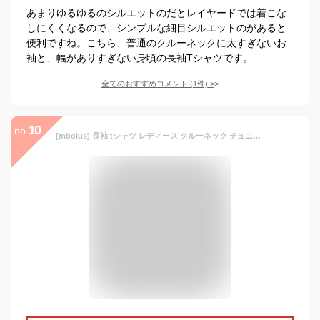
あまりゆるゆるのシルエットのだとレイヤードでは着こな
しにくくなるので、シンプルな細目シルエットのがあると
便利ですね。こちら、普通のクルーネックに太すぎないお
袖と、幅がありすぎない身頃の長袖Tシャツです。
全てのおすすめコメント
(
1
件)
>
10
no.
[mbolus] 長袖 tシャツ レディース クルーネック チュニック丈 ロンt カットソー サイドスリット ラウンドヘム ラウンドカット 大きいサイズ ロングtシャツ 薄手 インナー ゆったり 秋物 春服 シンプル カジュアル 春秋冬