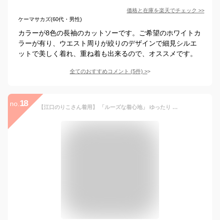
価格と在庫を
楽天
でチェック
>>
ケーマサカズ(60代・男性)
カラーが8色の長袖のカットソーです。ご希望のホワイトカ
ラーが有り、ウエスト周りが絞りのデザインで細見シルエ
ットで美しく着れ、重ね着も出来るので、オススメです。
全てのおすすめコメント
(
5
件)
>
18
no.
【江口のりこさん着用】 「ルーズな着心地」 ゆったり カットソー 柔らか ヘンリーネック Tシャツ トップス レディース ロンT ロングTシャツ ロング レイヤード リブ 無地 長袖 丸首 Uネック 体型カバー 黒 白 秋 冬 ボタン トレーナー 重ね着 HUG.U