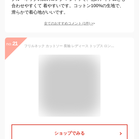
合わせやすくて 着やすいです。コットン100%の生地で、
滑らかで着心地がいいです。
全てのおすすめコメント
(
1
件)
>
21
no.
フリルネック カットソー 長袖 レディース トップス ロンT ハイネック ロングスリーブ 秋冬 春秋 tシャツ プルオーバー タイト フェミニン 重ね着 レイヤード インナー 裾フレア フリル シンプル 着回し ストレッチ 柔らかい 春 秋 冬 無地 通勤 オフィス 白 可愛い
ショップでみる