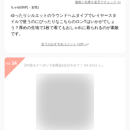
価格と在庫を
楽天
でチェック
>>
ちゃゆ(50代・女性)
ゆったりシルエットのラウンドヘムタイプでレイヤースタ
イルで使うのにぴったりなこちらのロンTはいかがでしょ
う？厚めの生地で1枚で着てもおしゃれに着られるのが素敵
です。
全てのおすすめコメント
(
1
件)
>
14
no.
【P2倍＆クーポンで全商品2点10％オフ！ 3/4-3/11】レイヤード インナー Tシャツ レディース 長袖 ロンT 重ね着トップス カットソー クルーネック ラウンドヘム ラウンド裾 スクエアヘム スクエア裾 長袖Tシャツ 無地 薄手 白 返品交換不可 メール便可50%