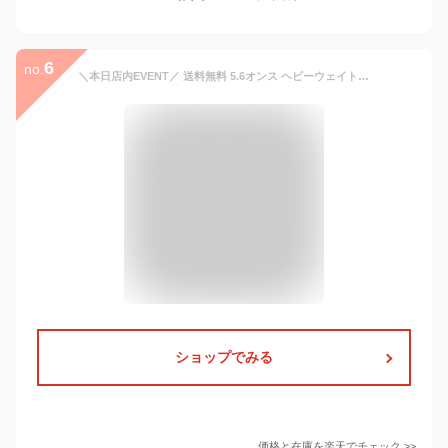
6
no.
＼本日店内EVENT／ 送料無料 5.6オンス ヘビーウェイト 無地 長袖 Tシャツ tシャツ トップス カットソー メンズ レディース シンプル ゆったり 大きめ コットン100％ 綿100％ 秋 冬 クルーネック ロンT 大きいサイズ メール便
ショップでみる
価格と在庫を
楽天
でチェック
>>