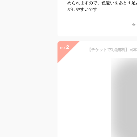
められますので、色違いをあと１足
がしやすいです
全
2
no.