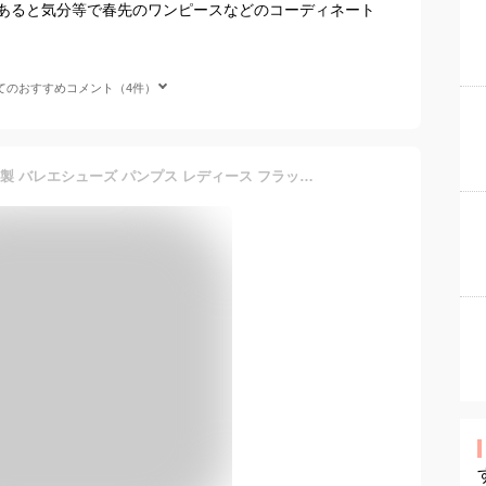
あると気分等で春先のワンピースなどのコーディネート
てのおすすめコメント（4件）
【チケットで1点無料】日本製 バレエシューズ パンプス レディース フラットシューズ ラウンドトゥ 歩きやすい 柔らかい 痛くない／ 着後レビューでクーポン☆ カジュアル ナチュラル Vカット 靴 ぺたんこ e+ z+ エコロコ／ 大きいサイズ 春 夏 秋 冬 25SS0228R, c14,