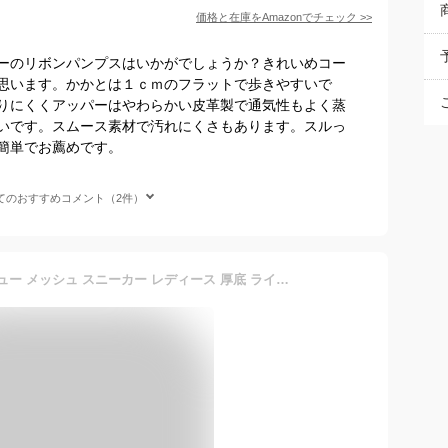
価格と在庫を
Amazon
でチェック
>>
ーのリボンパンプスはいかがでしょうか？きれいめコー
思います。かかとは１ｃｍのフラットで歩きやすいで
りにくくアッパーはやわらかい皮革製で通気性もよく蒸
いです。スムース素材で汚れにくさもあります。スルっ
簡単でお薦めです。
てのおすすめコメント（2件）
★期間限定50%OFF★ ビジュー メッシュ スニーカー レディース 厚底 ラインストーン バックル キラキラ おしゃれ 軽量 スポーツ 黒 シューズ レディース 韓国 靴 30代 40代 かわいい 白 滑り止 外反母趾 シューズ 人気