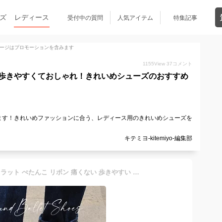
ズ
レディース
受付中の質問
人気アイテム
特集記事
ージはプロモーションを含みます
1155
View
37
コメント
歩きやすくておしゃれ！きれいめシューズのおすすめ
ます！きれいめファッションに合う、レディース用のきれいめシューズを
キテミヨ-kitemiyo-編集部
パンプス バレエシューズ フラット ぺたんこ リボン 痛くない 歩きやすい 可愛い 春 靴 ラウンドトゥ レディース 軽量 軽い やわらか 靴 バレーシューズ 女性 おしゃれ かわいい 大人 プレゼント 人気 黒 赤 紺 TODOS トドス TO-220