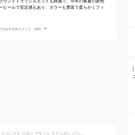
ラウンドトゥでシルエットも綺麗で、今年の春夏の新色
ーヒールで安定感もあり、カラーも豊富で柔らかくフィ
てのおすすめコメント（3件）
[ADSNS] レディース フラットパンプス リボン フラット スリッポン パンプス ラウンドトゥ ドライビングシューズ 痛くない 25.5cm 歩きやすい 履き易い フォーマル グリーン カジュアル キレイめ お洒落 大人 レディースシューズ 女性 靴 春 新生活