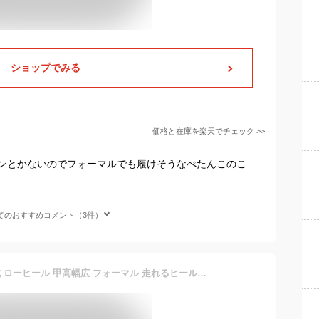
ショップでみる
価格と在庫を
楽天
でチェック
>>
ンとかないのでフォーマルでも履けそうなぺたんこのこ
てのおすすめコメント（3件）
【再入荷】 パンプス 結婚式 ローヒール 甲高幅広 フォーマル 走れるヒール レディース 26春夏新色 痛くない 大きいサイズ 小さいサイズ 3.5cm 走れる 外反母趾気味 送料無料 ※沖縄除く リクルート ラウンドトゥ 究極のプレーン 柔らかい 入学式 卒業式 ALETTA