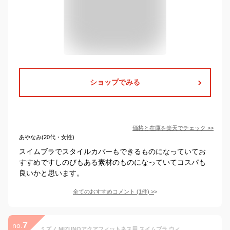
ショップでみる
価格と在庫を
楽天
でチェック
>>
あやなみ(20代・女性)
スイムブラでスタイルカバーもできるものになっていてお
すすめですしのびもある素材のものになっていてコスパも
良いかと思います。
全てのおすすめコメント
(
1
件)
>
7
no.
ミズノ MIZUNOアクアフィットネス用 スイムブラ ウィメンズスイム フィットネス水着(N2JAB331)