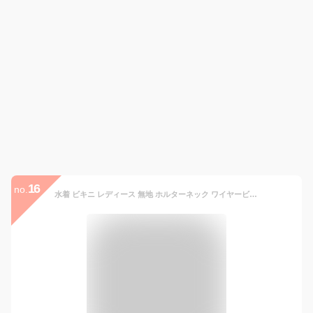
16
no.
水着 ビキニ レディース 無地 ホルターネック ワイヤービキニ オトナ女子 バスト 盛れる 2点セット ブラジリアン 女性用 10代 20代 30代 40代 ママ水着 レース編み風 Tバック風紐付 大人 セクシー かわいい 黒 白 三角ビキニ パッド挿入可 即日発送