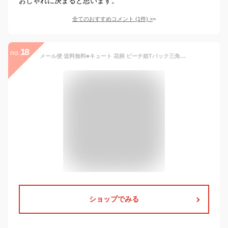
おしゃれに決まると思います。
全てのおすすめコメント
(
1
件)
>
18
no.
メール便 送料無料■キュート 花柄 ビーチ姫Tバック三角マリンビキニ(胸パッド入)水着/黒系/t89【即日発送 海パン 格安 ワンピース ワイヤー スイムウェア タンキニ レディース ブラジリアン 見せブラ ニプレス タンガ テント パラソル ボディボード 競泳 水泳 紐パンツ】
ショップでみる