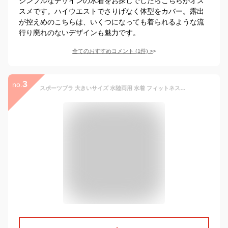
シンプルなデザインの水着をお探しでしたらこちらがオス
スメです。ハイウエストでさりげなく体型をカバー。露出
が控えめのこちらは、いくつになっても着られるような流
行り廃れのないデザインも魅力です。
全てのおすすめコメント
(
1
件)
>
3
no.
スポーツブラ 大きいサイズ 水陸両用 水着 フィットネス水着 スポーツウェア ランニング レディース 単品 水着用 ブラ ヨガ かわいい スポブラ ブラトップ ジム ママ 体型カバー KIREI BEACH TRbura01 13色 7S 9M 11L 13L 15LL 17LL メール便 送料無料