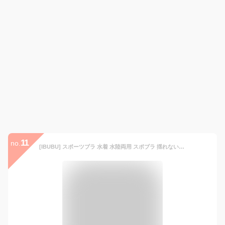
11
no.
[IBUBU] スポーツブラ 水着 水陸両用 スポブラ 揺れない 水着 ブラトップ 競泳用 水着 スポーツブラ 水陸両用 ブラ ランニング ヨガ ブラトップ ス ポーツウェア スポーツ ジム スイミング パット入り 11L ブラックblack