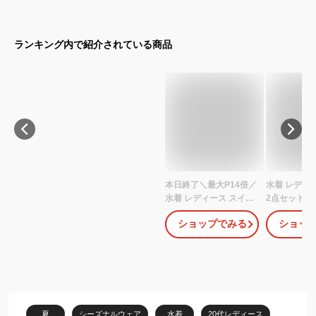
ランキング内で紹介されている商品
本日終了＼最大P14倍／
水着 レディ
水着 レディース スイム
2点セット 
ブラトップ【単品】
いい ビスチ
ショップでみる
ショッ
【自由の水着】パッド入
無地 ブラ シ
り セパレート シンプル
ーツ ワンカ
産前産後兼用 マタニテ
エスト ベー
ィ ビキニ スイムブラ ブ
ュラル スレン
ラトップ 肩紐調節 取り
30代 40代
外し可能パッド マタニ
ティ水着 スイミング ヨ
夏
シーズナルウェア
水着
20代レディース