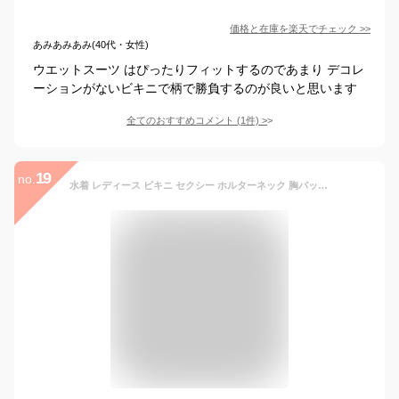
価格と在庫を
楽天
でチェック
>>
あみあみあみ(40代・女性)
ウエットスーツ はぴったりフィットするのであまり デコレ
ーションがないビキニで柄で勝負するのが良いと思います
全てのおすすめコメント
(
1
件)
>
19
no.
水着 レディース ビキニ セクシー ホルターネック 胸パッド ワイヤーなし クロス セパレート ビーチ 盛れる