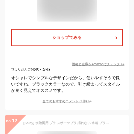
ショップでみる
価格と在庫を
Amazon
でチェック
>>
花よりだんご(40代・女性)
オシャレでシンプルなデザインだから、使いやすそうで良
いですね。ブラックカラーなので、引き締まってスタイル
が良く見えてオススメです。
全てのおすすめコメント
(
1
件)
>
12
no.
[Solcy] 水陸両用 ブラ スポーツブラ 揺れない 水着 ブラトップ スイムブラ スポブラ レディース ヨガウェア ブラトップ 水着用 インナーブラ カップ付き クロスバック ノンワイヤー 上のみ