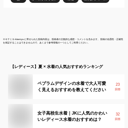
ガ スポーツ マタニティ
ブラ [M便 3/6]
※
キテミヨ-kitemiyo-
に寄せられた投稿内容は、投稿者の主観的な感想・コメントを含みます。 投稿の信憑性・正確性
を保証することはできませんので、あくまで参考情報の一つとしてご利用ください。
【レディース】
夏 × 水着
の人気おすすめランキング
ペプラムデザインの水着で大人可愛
23
く見えるおすすめを教えてください
回答
女子高校生水着｜JKに人気のかわい
32
いレディース水着のおすすめは？
回答