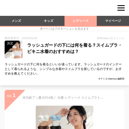
メンズ
キッズ
レディース
マイページ
本ページはプロモーションを含みます
最終更新日：2025/01/04
806
View
21
コメント
決定
ラッシュガードの下には何を着る？スイムブラ・
ビキニ水着のおすすめは？
ラッシュガードの下に何を着るといいか迷っています。ラッシュガードのインナー
として着られるような、シンプルな水着やスイムブラを探しているのですが、おす
すめを教えてください。
キテミヨ-kitemiyo-編集部
1
no.
本日終了＼最大P14倍／ 水着 レディース スイムブラトップ【単品】 【自由の水着】パッド入り セパレート シンプル 産前産後兼用 マタニティ ビキニ スイムブラ ブラトップ 肩紐調節 取り外し可能パッド マタニティ水着 スイミング ヨガ スポーツ マタニティブラ [M便 3/6]