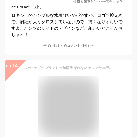
価格と在庫を
Amazon
でチェック
>>
KENTA(40代・女性)
ロキシ―のシンプルな水着はいかがですか。ロゴも控えめ
で、肩紐が太くクロスしていないので、痛くなりずらいで
すよ。パンツのサイドのデザインなど、細かいところがお
しゃれ！
全てのおすすめコメント
(
1
件)
>
14
no.
スポーツブラ プリント 水陸両用 ずれない カップ付 単品 ヨガウェア ブラトップ トップス インナー スポブラ ブラパット付 トレーニング フィットネス ホットヨガ スイムブラ 水着 プール ダイビング SAP レッスン ダンス 衣装 柄