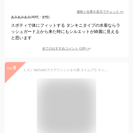
価格と在庫を
楽天
でチェック
>>
あみあみあみ(40代・女性)
スポティで体にフィットする タンキニタイプの水着ならラ
ッシュガード上から来た時にもシルエットが綺麗に見える
と思います
全てのおすすめコメント
(
1
件)
>
9
no.
ミズノ MIZUNOアクアフィットネス用 スイムブラ ウィメンズスイム フィットネス水着(N2JAB331)