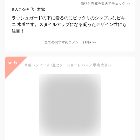
価格と在庫を
楽天
でチェック
>>
さんまる(40代・女性)
ラッシュガードの下に着るのにピッタリのシンプルなビキ
ニ 水着です。スタイルアップになる凝ったデザイン性にも
注目！
全てのおすすめコメント
(
1
件)
>
5
no.
水着 レディース 3点セット ショート パンツ 半袖 大きい サイズ ゆったり フィットネス水着 スポーツビキニ スポーツ水着 体型 隠し ルーズブラウス 薄手 フラットアングル ス 学生 中学生 高校生 大人水着 海水浴 プール 水泳 スイミング ジム スポーティ