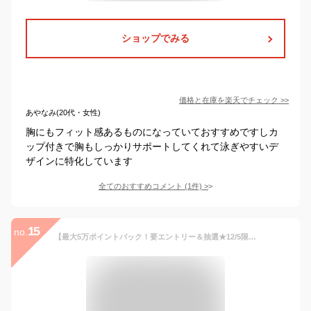
ショップでみる
価格と在庫を
楽天
でチェック
>>
あやなみ(20代・女性)
胸にもフィット感あるものになっていておすすめですしカ
ップ付きで胸もしっかりサポートしてくれて泳ぎやすいデ
ザインに特化しています
全てのおすすめコメント
(
1
件)
>
15
no.
【最大5万ポイントバック！要エントリー＆抽選★12/5限定】フットマーク（FOOTMARK）（レディース）水着 レディース 水泳 24 スイムブラトップ 0242704-009