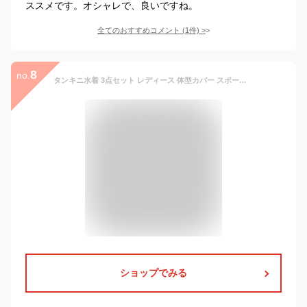
ススメです。オシャレで、良いですね。
全てのおすすめコメント
(
1
件)
>
8
no.
タンキニ水着 3点セット レディース 体型カバー スポーツ ビキニ セパレート みずぎ ラッシュガード 半袖 メッシュ 速乾素材 ショートパンツ UVカット 大人 ジュニア 女の子 韓国 露出控えめ 安全パンツ パット付き 10代 20代 30代 海辺 旅行 リゾートビーチ 温泉 プール
ショップでみる