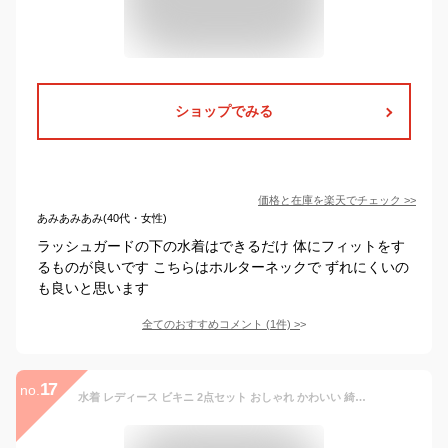
ショップでみる
価格と在庫を
楽天
でチェック
>>
あみあみあみ(40代・女性)
ラッシュガードの下の水着はできるだけ 体にフィットをす
るものが良いです こちらはホルターネックで ずれにくいの
も良いと思います
全てのおすすめコメント
(
1
件)
>
17
no.
水着 レディース ビキニ 2点セット おしゃれ かわいい 綺麗 黒 白 クロスバンド 無地 ブラ シンプル ショーツ ベーシック ナチュラル アースカラー 流行 ノンワイヤー パッド付き アンダー調整 ホルターネック 20代 30代 40代 ママ水着