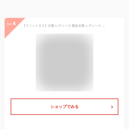
4
no.
【フィットネス】水着 レディース 競泳水着 レディース ビキニ 水着 スパッツ スイミング ダイエット 健康 胸パッド付き 練習 ワンピース スイムウェア 小胸 バスト 盛れる 大人 ミセス セクシー かわいい クール 黒 白
ショップでみる