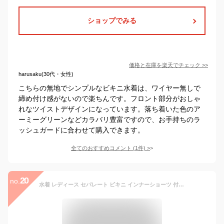
ショップでみる
価格と在庫を
楽天
でチェック
>>
harusaku(30代・女性)
こちらの無地でシンプルなビキニ水着は、ワイヤー無しで
締め付け感がないので楽ちんです。フロント部分がおしゃ
れなツイストデザインになっています。落ち着いた色のア
ーミーグリーンなどカラバリ豊富ですので、お手持ちのラ
ッシュガードに合わせて購入できます。
全てのおすすめコメント
(
1
件)
>
20
no.
水着 レディース セパレート ビキニ インナーショーツ 付き VAXPOT(バックスポット) VA-4502 三角ビキニ ノンワイヤー パット 入り レディース水着 スイムウェア 女性用[返品交換不可]