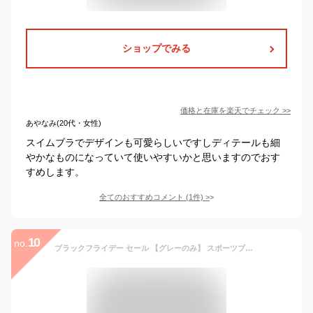
ショップでみる
価格と在庫を
楽天
でチェック
>>
あやなみ(20代・女性)
スイムブラでデザインも可愛らしいですしディテールも細
やかなものになっていて使いやすいかと思いますのでおす
すめします。
全てのおすすめコメント
(
1
件)
>
10
no.
ブラックフライデー セール 【グレーのみ】 スポーツブラ 無地 ずれない カップ付 水陸両用 単品 レディース ヨガウェア ブラトップ トップス インナー スポブラ パット付 トレーニング フィットネス ホットヨガ スイムブラ 水着 プール ダイビング SAP 速乾 防臭 シンプル