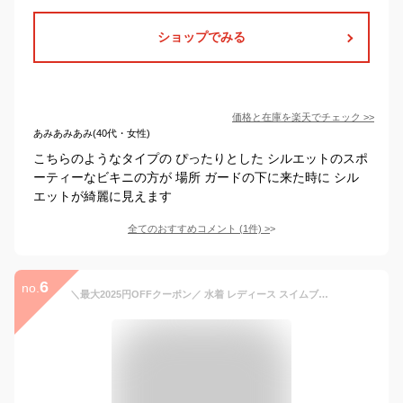
ショップでみる
価格と在庫を
楽天
でチェック
>>
あみあみあみ(40代・女性)
こちらのようなタイプの ぴったりとした シルエットのスポ
ーティーなビキニの方が 場所 ガードの下に来た時に シル
エットが綺麗に見えます
全てのおすすめコメント
(
1
件)
>
6
no.
＼最大2025円OFFクーポン／ 水着 レディース スイムブラトップ【単品】 【自由の水着】パッド入り セパレート シンプル 産前産後兼用 マタニティ ビキニ スイムブラ ブラトップ 肩紐調節 取り外し可能パッド スイミング ヨガ スポーツ マタニティブラ [M便 3/6]