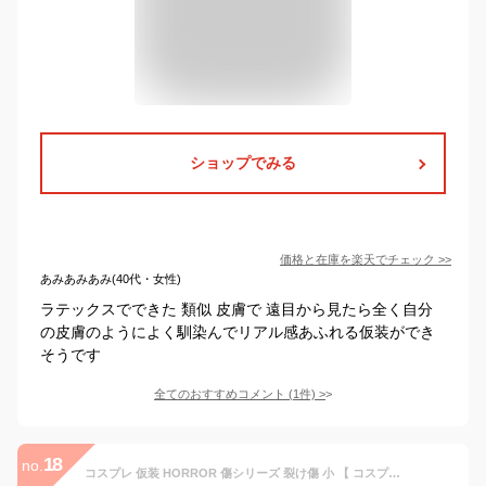
ショップでみる
価格と在庫を
楽天
でチェック
>>
あみあみあみ(40代・女性)
ラテックスでできた 類似 皮膚で 遠目から見たら全く自分
の皮膚のようによく馴染んでリアル感あふれる仮装ができ
そうです
全てのおすすめコメント
(
1
件)
>
18
no.
コスプレ 仮装 HORROR 傷シリーズ 裂け傷 小 【 コスプレ 衣装 ハロウィン 怖い プチ仮装 メイクアップキット グロテスク 特殊メイク ホラーメイク ハロウィン 衣装 変装グッズ パーティーグッズ 化粧 】