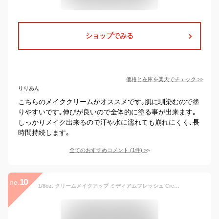
ショップでみる
価格と在庫を
楽天
でチェック
>>
りりあん
こちらのメイククリームがオススメです｡肌に馴染むので塗
りやすいです｡伸びが良いので全体的に塗る事が出来ます｡
しっかりメイク出来るので汗や水に濡れても崩れにくく､長
時間持続します｡
全てのおすすめコメント
(
1
件)
>
10
no.
1/8oz. クリームメイクアップ ミディアムフレッシュ Cream Makeup, Medium Flesh, (0.125oz/7g) CC067 | 肌色 ライニングカラー ドーラン フェイスペイント コスプレ ハロウィン パーティー 仮装 特殊メイク