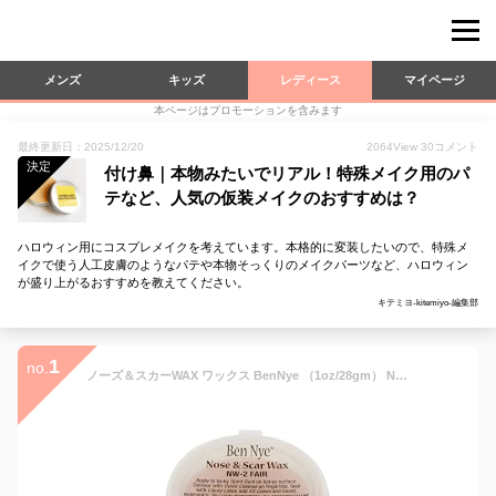
メンズ
キッズ
レディース
マイページ
本ページはプロモーションを含みます
最終更新日：2025/12/20
2064
View
30
コメント
決定
付け鼻｜本物みたいでリアル！特殊メイク用のパ
テなど、人気の仮装メイクのおすすめは？
ハロウィン用にコスプレメイクを考えています。本格的に変装したいので、特殊メ
イクで使う人工皮膚のようなパテや本物そっくりのメイクパーツなど、ハロウィン
が盛り上がるおすすめを教えてください。
キテミヨ-kitemiyo-編集部
1
no.
ノーズ＆スカーWAX ワックス BenNye （1oz/28gm） Nose&Scar Wax BNWAX02 ベンナイ | 特殊メイク 傷メイク 眉消し 鼻筋 鼻筋高く 鼻パテメイク 傷痕 傷隠し しわ埋め しわ隠し 眉つぶし