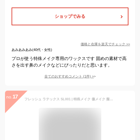
ショップでみる
価格と在庫を
楽天
でチェック
>>
あみあみあみ(40代・女性)
プロが使う特殊メイク専用のワックスです 固めの素材で高
さを出す鼻のメイクなどにぴったりだと思います。
全てのおすすめコメント
(
1
件)
>
17
no.
フレッシュ ラテックス SL001 | 特殊メイク 傷メイク 擬似皮膚 コスプレ ハロウィン