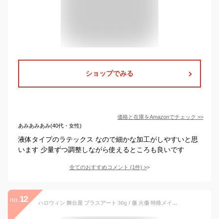
ショップでみる
価格と在庫を
Amazon
でチェック
>>
あみあみあみ(40代・女性)
液体タイプのラテックス なので細かな加工がしやすいと思
います 少量ずつ調整しながら使えるところも良いです
全てのおすすめコメント
(
1
件)
>
12
no.
ハロウィン 舞台屋 プラスアート 30g / 傷 火傷 特殊メイク パテ ケガ リアル メイク コスメ 化粧品 クリスマス 忘年会 学園祭 文化祭 パーティー 仮装 変装 変身 コスチューム