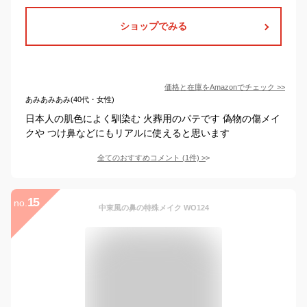
ショップでみる
価格と在庫を
Amazon
でチェック
>>
あみあみあみ(40代・女性)
日本人の肌色によく馴染む 火葬用のパテです 偽物の傷メイ
クや つけ鼻などにもリアルに使えると思います
全てのおすすめコメント
(
1
件)
>
15
no.
中東風の鼻の特殊メイク WO124