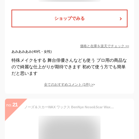
ショップでみる
価格と在庫を
楽天
でチェック
>>
あみあみあみ(40代・女性)
特殊メイクをする 舞台俳優さんなども使う プロ用の商品な
ので綺麗な仕上がりが期待できます 初めて使う方でも簡単
だと思います
全てのおすすめコメント
(
1
件)
>
21
no.
ノーズ＆スカーWAX ワックス BenNye Nose&Scar Wax BNWAX01（2.5oz/71gm）ベンナイ | 特殊メイク 傷メイク 眉消し 鼻筋 鼻筋高く 鼻パテメイク 傷痕 傷隠し しわ埋め しわ隠し 眉つぶし