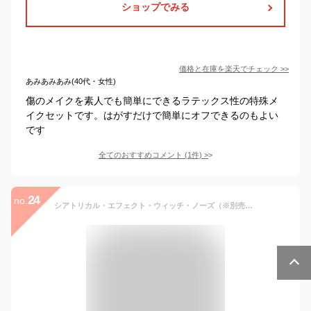
ショップでみる
価格と在庫を
楽天
でチェック
>>
あみあみあみ(40代・女性)
傷のメイクを素人でも簡単にできるラテックス性の特殊メ
イクセットです。はがすだけで簡単にオフできるのもよい
です
全てのおすすめコメント
(
1
件)
>
24
no.
シアトリカル・エフェクト・ウィッチ・ノーズ（※別売の接着液が必要）（Theatricl Effects - Witch Nose） [メイクアップ 特殊メイク 魔女の鼻 つけ鼻 ハロウィングッズ]【689649】_HB