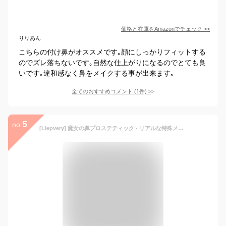
価格と在庫を
Amazon
でチェック
>>
りりあん
こちらの付け鼻がオススメです｡顔にしっかりフィットする
のでズレ落ちないです｡自然な仕上がりになるのでとても良
いです｡違和感なく鼻をメイクする事が出来ます｡
全てのおすすめコメント
(
1
件)
>
5
no.
[Liepvery] 魔女の鼻プロステティック - リアルな特殊メイク用プロステティック鼻 - ハロウィンコスチュームアクセサリー 仮装パーティー学園祭演劇 - 学校行事やパーティー用装備品