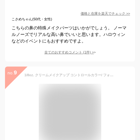
価格と在庫を
楽天
でチェック
>>
こさめちゃん(50代・女性)
こちらの鼻の特殊メイクパーツはいかがでしょう。 ノーマ
ルノーズでリアルな高い鼻でいいと思います。ハロウィン
などのイベントにもおすすめですよ。
全てのおすすめコメント
(
1
件)
>
9
no.
1/8oz. クリームメイクアップ コントロールカラー/ フォレンジックグリーン Cream Makeup, Forensic Green, (0.125oz/7g) CC048 | カラー下地 ライトグリーン 黄緑 薄緑色 ライニングカラー ドーラン フェイスペイント コスプレ しみ くま くすみ 赤み 特殊メイク 透明肌