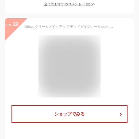
全てのおすすめコメント
(
1
件)
>
13
no.
1/8oz. クリームメイクアップ デッドガイグレー Cream Makeup, Deadguy Grey, (0.125oz/7g) CC047 | ゾンビの肌色 ライニングカラー ドーラン フェイスペイント コスプレ ハロウィン パーティー 仮装 特殊メイク
ショップでみる