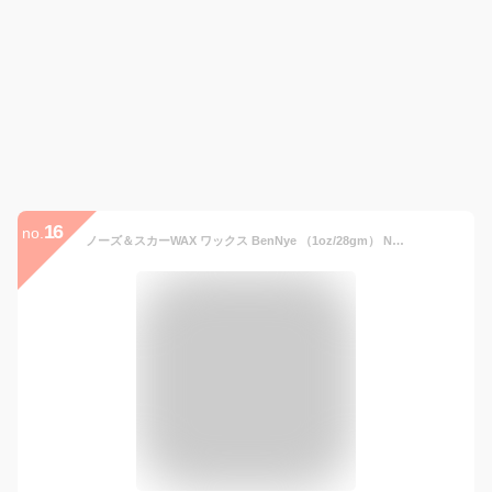
16
no.
ノーズ＆スカーWAX ワックス BenNye （1oz/28gm） Nose&Scar Wax BNWAX02 ベンナイ | 特殊メイク 傷メイク 眉消し 鼻筋 鼻筋高く 鼻パテメイク 傷痕 傷隠し しわ埋め しわ隠し 眉つぶし