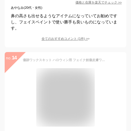
価格と在庫を
楽天
でチェック
>>
あやなみ(20代・女性)
鼻の高さも出せるようなアイテムになっていてお勧めです
し、フェイスペイントで使い勝手も良いものになっていま
す。
全てのおすすめコメント
(
1
件)
>
14
no.
傷跡ワックスキット ハロウィン用 フェイク創傷皮膚ワックス メンズ レディース 偽の傷跡メイクアップ 特殊 エフェクト ホラー 傷 ワックス 体 傷跡 ペイント ワックス 仮面舞踏会 カーニバル お祭りやテレビ番組の特殊効果 男女兼用 (濃い肌の色)