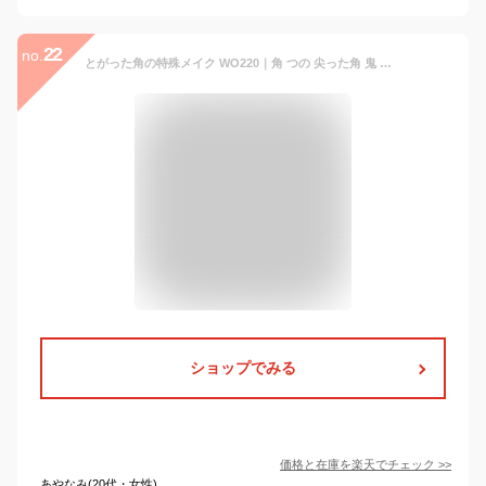
22
no.
とがった角の特殊メイク WO220｜角 つの 尖った角 鬼 悪魔 悪魔崇拝 STAR WARS スターウォーズ Darth Maul ダースモール スーパーナチュラル 特殊メイク コスプレ 学園祭 ハロウィン 仮装 パーティー 舞台 ホラー シネマシークレット ｜WOOCHIE,Alien Horns
ショップでみる
価格と在庫を
楽天
でチェック
>>
あやなみ(20代・女性)