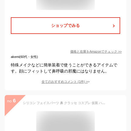
ショップでみる
価格と在庫を
Amazon
でチェック
>>
akemi(60代・女性)
特殊メイクなどに簡単装着で使うことができるアイテムで
す。顔にフィットして鼻呼吸の邪魔にはなりません。
全てのおすすめコメント
(
1
件)
>
6
no.
シリコン フェイスパーツ 鼻 クラッセ コスプレ 仮装 ハロウィン 特殊メイク 繰り返し使える