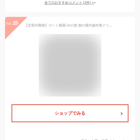
全てのおすすめコメント
(
2
件)
>
15
no.
【定形外郵便】ロート製薬 50の恵 朝の紫外線対策クリーム SPF50+ PA++++ (90g) ＜オールインワン 日焼け止め 朝の紫外線対策＞
ショップでみる