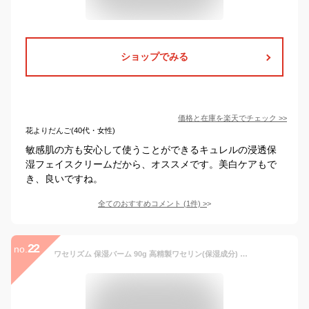
ショップでみる
価格と在庫を
楽天
でチェック
>>
花よりだんご(40代・女性)
敏感肌の方も安心して使うことができるキュレルの浸透保
湿フェイスクリームだから、オススメです。美白ケアもで
き、良いですね。
全てのおすすめコメント
(
1
件)
>
22
no.
ワセリズム 保湿バーム 90g 高精製ワセリン(保湿成分) アルコールフリー 保湿クリーム