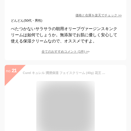
価格と在庫を
楽天
でチェック
>>
どんどん(50代・男性)
べたつかないサラサラの朝用オリーブヴァージンスキンク
リームは如何でしょうか。無添加でお肌に優しく安心して
使える保湿クリームなので、オススメですよ。
全てのおすすめコメント
(
1
件)
>
21
no.
Curel キュレル 潤浸保湿 フェイスクリーム (40g) 花王 キュレルフェイスクリーム フェイスクリーム 朝 美白 敏感肌 乾燥肌 肌荒れ ニキビ 美白ケア 保湿ケア 保湿クリーム おすすめ 男性もok クリーム 顔