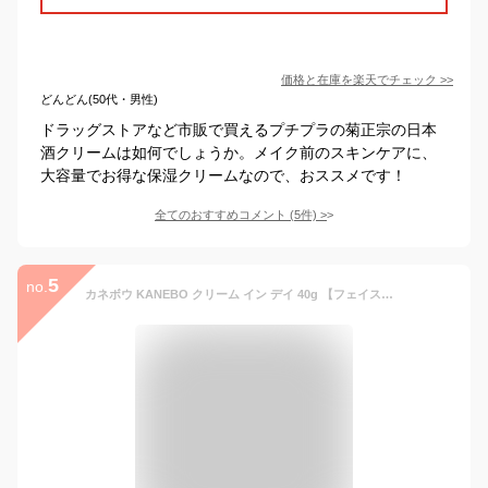
価格と在庫を
楽天
でチェック
>>
どんどん(50代・男性)
ドラッグストアなど市販で買えるプチプラの菊正宗の日本
酒クリームは如何でしょうか。メイク前のスキンケアに、
大容量でお得な保湿クリームなので、おススメです！
全てのおすすめコメント
(
5
件)
>
5
no.
カネボウ KANEBO クリーム イン デイ 40g 【フェイスクリーム 朝用クリーム】 【化粧下地 日中用クリーム】