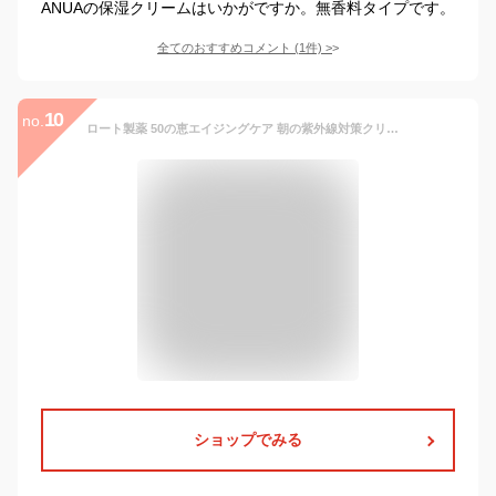
ANUAの保湿クリームはいかがですか。無香料タイプです。
全てのおすすめコメント
(
1
件)
>
10
no.
ロート製薬 50の恵エイジングケア 朝の紫外線対策クリーム 養潤成分50種類配合オールインワン SPF50+ PA++++ 90g極潤サシェット付
ショップでみる