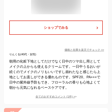
ショップでみる
価格と在庫を
楽天
でチェック
>>
りんくる(40代・女性)
朝用の化粧下地としてだけでなく日中のツヤ出し用として
メイクの上からも使えるクリームです。一日中うるおいが
続くのでメイクのノリもいいですし崩れたなと感じたら上
地としてお直しができる優れものです。SPF20、PA+++で
日中の紫外線予防もでき、フローラルの香りも心地よくて
朝から元気になれるベースケアです。
全てのおすすめコメント
(
1
件)
>