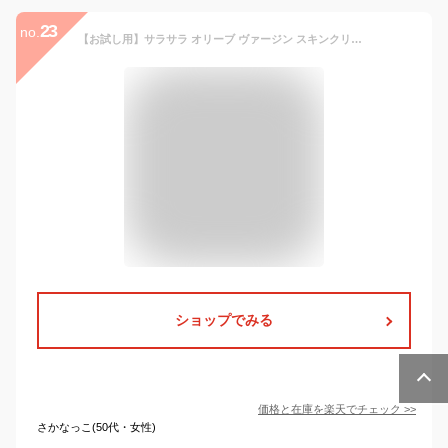
23
no.
【お試し用】サラサラ オリーブ ヴァージン スキンクリーム 保湿クリーム スキンケア しっとり 普通肌 乾燥肌 脂性肌 保湿 60g ハンドクリーム 化粧水 無香料 無着色 南山 オリーブ化粧品 母の日 メンズ プレゼント ギフト 送料無料
ショップでみる
価格と在庫を
楽天
でチェック
>>
さかなっこ(50代・女性)