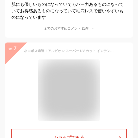
肌にも優しいものになっていてカバー力あるものになって
いてお得感あるものになっていて毛穴レスで使いやすいも
のになっています
全てのおすすめコメント
(
1
件)
>
7
no.
ネコポス速達！アルビオン スーパー UV カット インテンスコンセントレート デイクリーム 4.0g クリーム・日やけ止め用メイクアップベース ミニサイズ 特製サイズ サンプル 有害な紫外線から肌を徹底的に守る シミ・ソバカス対策 透明感 整肌 紫外線カット UVケア ALBION
ショップでみる