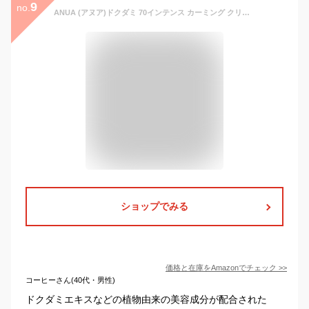
9
no.
ANUA (アヌア)ドクダミ 70インテンス カーミング クリーム 50ml 水分保湿ケア 保湿感たっぷり ゆらぎ肌 オイリー肌 heartleaf cream スキンケア 保湿クリーム 韓国クリーム 韓国 コスメ【公式・正規品】
ショップでみる
価格と在庫を
Amazon
でチェック
>>
コーヒーさん(40代・男性)
ドクダミエキスなどの植物由来の美容成分が配合された