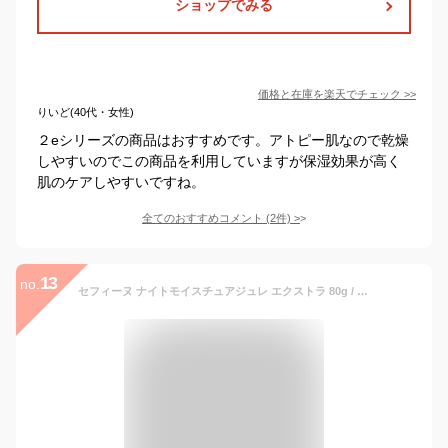
ショップでみる
価格と在庫を
楽天
でチェック
>>
りいど(40代・女性)
２eシリーズの商品はおすすめです。アトピー肌なので乾燥
しやすいのでこの商品を利用していますが保湿効果が高く
肌のケアしやすいですね。
全てのおすすめコメント
(
2
件)
>
13
no.
セフィーヌ ナイトモイスチュアジュレ エクストラ 80g / CEFINE FOR SALONS肌ダメージ 睡眠中 就寝中 夜 保湿成分 ゴームルデンタイム 美肌 保湿ジュレパック サロン専売品 美容 プロ PRO 夜用パック 夜用保湿クリーム ナイトクリーム 4524061002309 【送料無料】