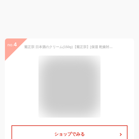
4
no.
菊正宗 日本酒のクリーム(150g)【菊正宗】[保湿 乾燥対策 全身 大容量 セラミド コメ発酵液]
ショップでみる