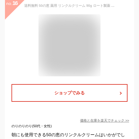
16
no.
送料無料 50の恵 薬用 リンクルクリーム 90g ロート製薬 乾燥 バイタルローズの香り 50代 コラーゲン ハリ オールインワン クリーム 高保湿 ジェル パック 医薬部外品 養潤 ジェルクリーム 朝晩のお手入れ シワ改善 全顔 べたつかない ユニセックス
ショップでみる
価格と在庫を
楽天
でチェック
>>
のりのりのり(50代・女性)
朝にも使用できる50の恵のリンクルクリームはいかがでし