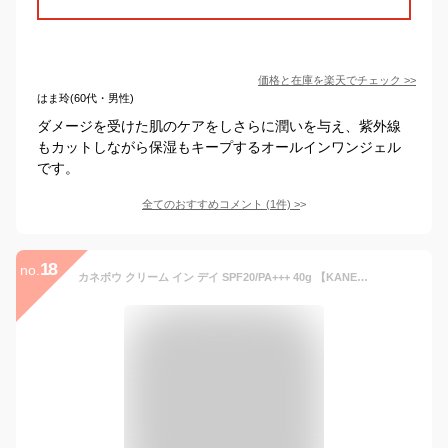
価格と在庫を
楽天
でチェック
>>
はま玲(60代・男性)
ダメージを受けた肌のケアをしさらに潤いを与え、紫外線
もカットしながら保湿もキープするオールインワンジェル
です。
全てのおすすめコメント
(
1
件)
>
18
no.
カネボウ クリーム イン デイ SPF20/PA+++ 40g 【KANEBO】【W_195】