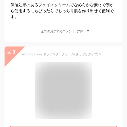
保湿効果のあるフェイスクリームでなめらかな素材で朝か
ら使用するにもぴったりでもっちり肌を作り出せて便利で
す。
全てのおすすめコメント（2件）
3
no.
algologie ハイドラテンダークリーム(さっぱりタイプ) 50g アルゴロジー クリーム 海藻エキス ヒアルロン酸 キメ 高保湿 美容 うるおい 保湿 エイジングケア ふっくら 朝夜兼用 美肌 美容効果