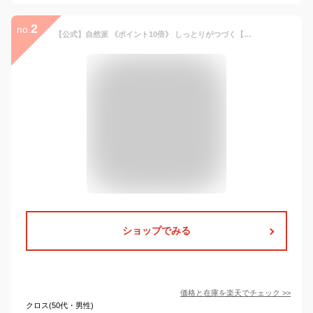
2
no.
【公式】自然派 《ポイント10倍》 しっとりがつづく【セラミドBAクリーム】リポソーム型もっちり肌へインナードライ肌 乾燥肌 超保湿しっとり なめらかあと肌さらり 朝も使える溶けて深層から保湿セラミド ビタミンC誘導体日本製
ショップでみる
価格と在庫を
楽天
でチェック
>>
クロス(50代・男性)