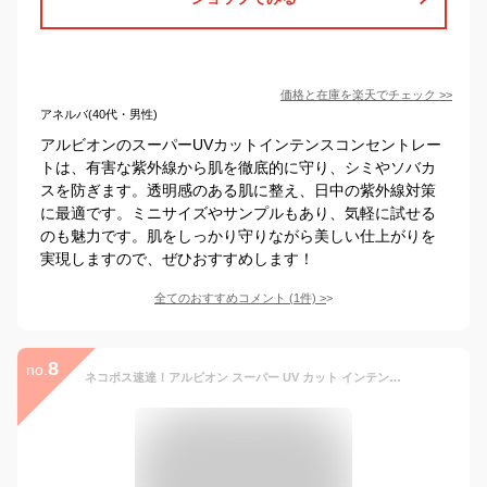
価格と在庫を
楽天
でチェック
>>
アネルバ(40代・男性)
アルビオンのスーパーUVカットインテンスコンセントレー
トは、有害な紫外線から肌を徹底的に守り、シミやソバカ
スを防ぎます。透明感のある肌に整え、日中の紫外線対策
に最適です。ミニサイズやサンプルもあり、気軽に試せる
のも魅力です。肌をしっかり守りながら美しい仕上がりを
実現しますので、ぜひおすすめします！
全てのおすすめコメント
(
1
件)
>
8
no.
ネコポス速達！アルビオン スーパー UV カット インテンスコンセントレート デイクリーム 4.0g クリーム・日やけ止め用メイクアップベース ミニサイズ 特製サイズ サンプル 有害な紫外線から肌を徹底的に守る シミ・ソバカス対策 透明感 整肌 紫外線カット UVケア ALBION