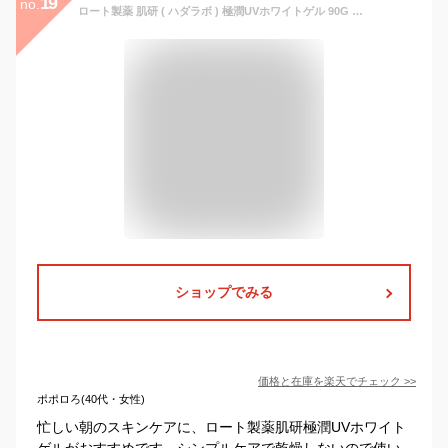
19
no.
ロート製薬 肌研 ( ハダラボ ) 極潤UVホワイトゲル 90G SPF50+／PA++++ ( 4987241145676 )※パッケージ変更の場合あり
ショップでみる
価格と在庫を
楽天
でチェック
>>
ポポロろ(40代・女性)
忙しい朝のスキンケアに、ロート製薬肌研極潤UVホワイト
ゲルがおすすめです。シンプルケアで乾燥しないので使い