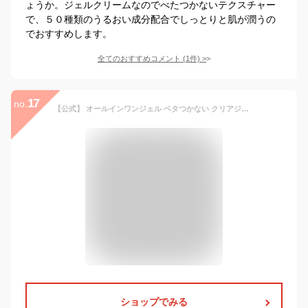
ょうか。ジェルクリームなのでべたつかないテクスチャー
で、５０種類のうるおい成分配合でしっとりと肌が潤うの
でおすすめします。
全てのおすすめコメント
(
1
件)
>
17
no.
【公式】 オールインワンジェル ベタつかない クリアジーノ 朝専用 モイスチャーUVプロテクションプラス 50g (約60回分 )SPF22 PA++ 朝用 オールインワン オールインワンゲル 紫外線 カット UV 対策 スキンケア 基礎化粧品 アンチポリューション 高保湿 30代 40代 50代
ショップでみる