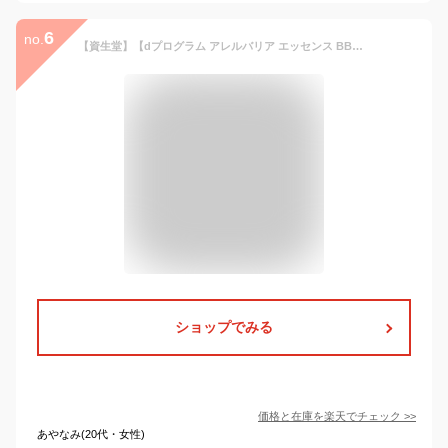
6
no.
【資生堂】【dプログラム アレルバリア エッセンス BB N ミディアム 30mL 】【資生堂認定ショップ】【スキンケア】【朝用 ・ 日中用 （美容液 ・ クリーム ・ 乳液）】【花粉・ほこり】【色ムラカバー】【ディープログラム】【送料無料】
ショップでみる
価格と在庫を
楽天
でチェック
>>
あやなみ(20代・女性)