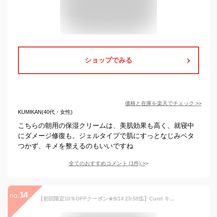
ショップでみる
価格と在庫を
楽天
でチェック
>>
KUMIKAN(40代・女性)
こちらの朝用の保湿クリームは、美肌効果も高く、就寝中
にダメージ修復も。ジェルタイプで肌にすっとなじみベタ
つかず、キメを整えるのもいいですね
全てのおすすめコメント
(
1
件)
>
14
no.
【初回限定10％OFFクーポン★8/14 23:59迄】Curel キュレル 潤浸保湿 フェイスクリーム (40g) 花王 キュレルフェイスクリーム フェイスクリーム 朝 美白 敏感肌 乾燥肌 肌荒れ ニキビ 美白ケア 保湿ケア 保湿クリーム おすすめ 男性も