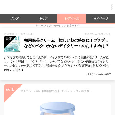
メンズ
キッズ
レディース
マイページ
本ページはプロモーションを含みます
最終更新日：2025/12/30
1997
View
36
コメント
決定
朝用保湿クリーム｜忙しい朝の時短に！プチプラ
などのベタつかないデイクリームのおすすめは？
汗や冷房で乾燥してしまう夏の朝、メイク前のスキンケアに朝用保湿クリームが欲
しいです！韓国コスメやデパコス、プチプラなどのベタつかない高保湿なデイクリ
ームのおすすめを教えて下さい！時短のためにUVカットや化粧下地も兼ねているも
のがいいです！
キテミヨ-kitemiyo-編集部
1
no.
アクアレーベル 【医薬部外品】 スペシャルジェルクリーム (ブライトニング) O クリーム ・ アイクリーム 本体 90g