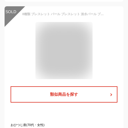
SOLD
8種類 ブレスレット パール ブレスレット 淡水パール ブレスレット 真珠 ブレスレット 本真珠 ブレスレット バロック ブレスレット 上品 大人 おしゃれ 可愛い レディース お呼ばれ 入学式 入園式 卒業式 卒園式 結婚式 記念日 誕生日 同窓会 成人式
類似商品を探す
おひつじ座(70代・女性)