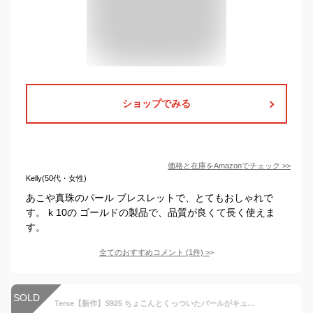
ショップでみる
価格と在庫を
Amazon
でチェック
>>
Kelly(50代・女性)
あこや真珠のパール ブレスレットで、とてもおしゃれで
す。 k 10の ゴールドの製品で、品質が良くて長く使えま
す。
全てのおすすめコメント
(
1
件)
>
SOLD
Terse【新作】S925 ちょこんとくっついたパールがキュートな銀杏モチーフブレスレット レディース イチョウ いちょう ぎんなん パール付き 落ち葉 紅葉 秋 オータム お出かけ パーティー デート 普段使い プレゼント bl0052a 冠婚葬祭 入園式 入学式 卒業式 卒園式