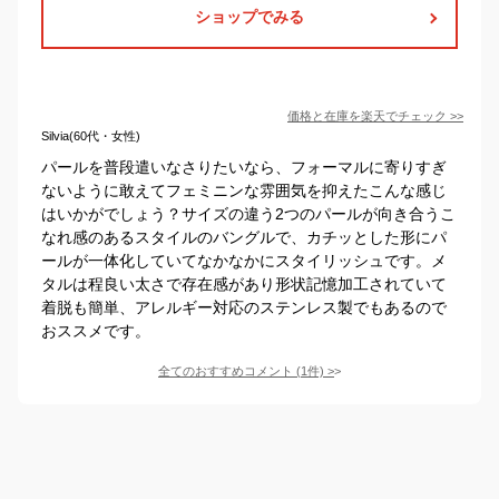
ショップでみる
価格と在庫を
楽天
でチェック
>>
Silvia(60代・女性)
パールを普段遣いなさりたいなら、フォーマルに寄りすぎ
ないように敢えてフェミニンな雰囲気を抑えたこんな感じ
はいかがでしょう？サイズの違う2つのパールが向き合うこ
なれ感のあるスタイルのバングルで、カチッとした形にパ
ールが一体化していてなかなかにスタイリッシュです。メ
タルは程良い太さで存在感があり形状記憶加工されていて
着脱も簡単、アレルギー対応のステンレス製でもあるので
おススメです。
全てのおすすめコメント
(
1
件)
>