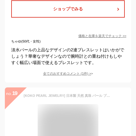
ショップでみる
価格と在庫を
楽天
でチェック
>>
ちゃゆ(50代・女性)
淡水パールの上品なデザインの2連ブレスレットはいかがで
しょう？華奢なデザインなので腕時計との重ね付けもしや
すく幅広い場面で使えるブレスレットです。
全てのおすすめコメント
(
1
件)
>
19
no.
[KOKO PEARL JEWELRY] 日本製 天然 真珠 パール ブレスレット レディース 10k あこや真珠 パールブレスレット 普段使い br40-10k-8