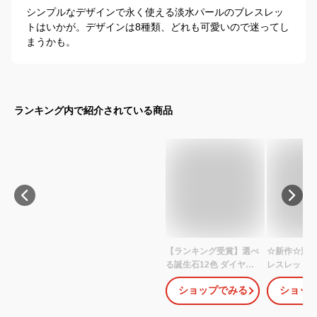
シンプルなデザインで永く使える淡水パールのブレスレッ
トはいかが。デザインは8種類、どれも可愛いので迷ってし
まうかも。
ランキング内で紹介されている商品
【ランキング受賞】選べ
☆新作☆淡
る誕生石12色 ダイヤモ
レスレット 
ンド ブレスレット レデ
で大きめパ
ショップでみる
ショッ
ィース 天然パール ブレ
る回転します
スレット 未来天使 ハー
ス プレゼン