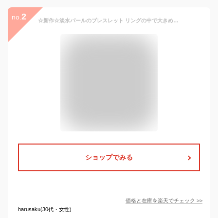
2
no.
☆新作☆淡水パールのブレスレット リングの中で大きめパールがくるくる回転します♪ レディース プレゼント 普段使い お出かけ パーティー 二次会 本物真珠 BL0037A 6月誕生石 冠婚葬祭 入園式 入学式 卒業式 卒園式
ショップでみる
価格と在庫を
楽天
でチェック
>>
harusaku(30代・女性)