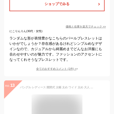
ショップでみる
価格と在庫を
楽天
でチェック
>>
にこりんりん(30代・女性)
ランダムな形が表情豊かなこちらのパールブレスレットは
いかがでしょうか？存在感があるけれどシンプルめなデザ
インなので、カジュアルから綺麗めまでどんなお洋服にも
合わせやすいのが魅力です。ファッションのアクセントに
なってくれそうなブレスレットです。
全てのおすすめコメント
(
1
件)
>
13
no.
バングル レディース 開閉式 太幅 太め ワイド 太め 大人 おしゃれ シンプル パール 上品 ゴールド ワイドバングル ブレスレット かわいい