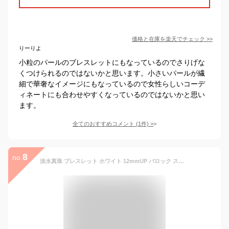
価格と在庫を
楽天
でチェック
>>
りーりよ
小粒のパールのブレスレットにもなっているのでさりげな
くつけられるのではないかと思います。小さいパールが繊
細で華奢なイメージにもなっているので女性らしいコーデ
ィネートにも合わせやすくなっているのではないかと思い
ます。
全てのおすすめコメント
(
1
件)
>
8
no.
淡水真珠 ブレスレット ホワイト 12mmUP バロック ステンレス (SUS316L) ゴールドプレート [n2]アレルギーフリー サージカルステンレス 金属アレルギー対応 バロックパール ブレスレット ユニセックス ジェンダーレス 男女兼用 カジュアル 普段使い アクセサリー