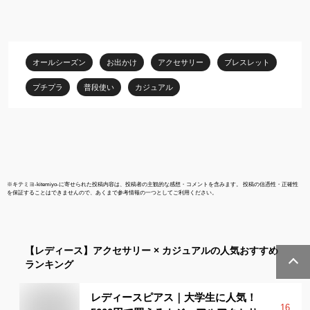
ト 本真珠 ブレスレット
お出かけ パ
レディース ブレスレッ
次会 本物真珠 
ト シルバー MIB5106n
6月誕生石 
シンプル 人気 ギフト 誕
式 入学式 卒
生日 女性 普段使い 彼女
オールシーズン
お出かけ
アクセサリー
ブレスレット
誕生日プレゼント 女性
プチプラ
普段使い
カジュアル
※
キテミヨ-kitemiyo-
に寄せられた投稿内容は、投稿者の主観的な感想・コメントを含みます。 投稿の信憑性・正確性
を保証することはできませんので、あくまで参考情報の一つとしてご利用ください。
【レディース】
アクセサリー × カジュアル
の人気おすすめ
ランキング
レディースピアス｜大学生に人気！
16