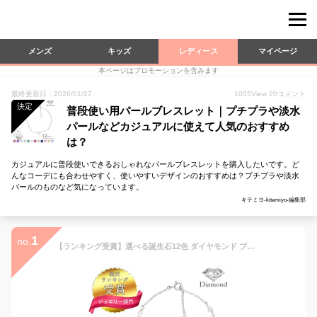
メンズ
キッズ
レディース
マイページ
本ページはプロモーションを含みます
最終更新日：2026/01/27
1055
View
20
コメント
決定
普段使い用パールブレスレット｜プチプラや淡水
パールなどカジュアルに使えて人気のおすすめ
は？
カジュアルに普段使いできるおしゃれなパールブレスレットを購入したいです。ど
んなコーデにも合わせやすく、使いやすいデザインのおすすめは？プチプラや淡水
パールのものなど気になっています。
キテミヨ-kitemiyo-編集部
1
no.
【ランキング受賞】選べる誕生石12色 ダイヤモンド ブレスレット レディース 天然パール ブレスレット 未来天使 ハート 本真珠 ブレスレット レディース ブレスレット シルバー MIB5106n シンプル 人気 ギフト 誕生日 女性 普段使い 彼女 誕生日プレゼント 女性