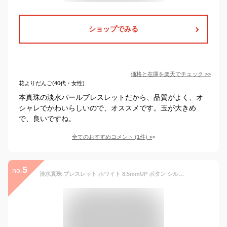
ショップでみる
価格と在庫を
楽天
でチェック
>>
花よりだんご(40代・女性)
本真珠の淡水パールブレスレットだから、品質がよく、オ
シャレでかわいらしいので、オススメです。玉が大きめ
で、良いですね。
全てのおすすめコメント
(
1
件)
>
5
no.
淡水真珠 ブレスレット ホワイト 8.5mmUP ボタン シルバー925 ゴールドプレート [n2] Unique+ SV925 GP 淡水パール バロックパール パワーストーン 6月誕生石 誕生日プレゼント 30代 40代 50代 大人カジュアル 普段使い お守り アクセサリー