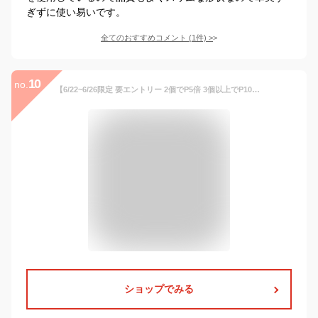
ぎずに使い易いです。
全てのおすすめコメント
(
1
件)
>
10
no.
【6/22~6/26限定 要エントリー 2個でP5倍 3個以上でP10倍】パール ブレスレット 一粒 レディース ピンクホワイト 【7.0-8.0mm】 真鍮 アコヤ あこや 真珠 おしゃれ シンプル プレゼント カジュアル Seashore シーショア【送料無料】
ショップでみる