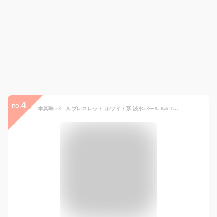
4
no.
本真珠 パ－ルブレスレット ホワイト系 淡水パール 6.5-7.0mm バラクラスプ 選べる3サイズ 【ネコポス送料無料】[n2][人気 ロングセラー][HS] ブレスレット 真珠 パール 淡水真珠 アクセサリー 普段使い パーティー 結婚式 二次会 母の日 md アクセサリー