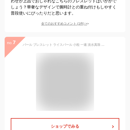
わせが上品でおしゃれなこちらのブレスレットはいかがで
しょう？華奢なデザインで腕時計との重ね付けもしやすく
普段使いにぴったりだと思います。
全てのおすすめコメント
(
1
件)
>
7
no.
パール ブレスレット ライスパール 小粒 一連 淡水真珠 淡水パール 本真珠 K10 YG レディース 真珠 冠婚葬祭 フォーマル 結婚式 パーティアクセサリー ジュエリー 卒業式 入学式 成人式 二十歳 プレゼント 女性 誕生日 ギフト
ショップでみる