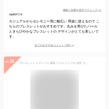
価格と在庫を
楽天
でチェック
>>
mjd654です
カジュアルからセレモニー用に幅広い 用途に使えるので こ
ちらのブレスレットがおすすめです。丸みを帯びたパール
ときらびやかなブレスレットの デザインがとても美しいで
す。
全てのおすすめコメント
(
1
件)
>
15
no.
ブレスレット レディース 真珠 パール シンプル 女性 プレゼント イエローゴールド 人気 クリスマス ホワイトデー 誕生日 記念日 普段使い