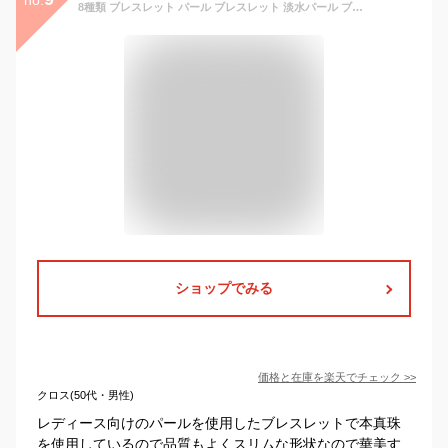
8種類 ブレスレット パール ブレスレット 淡水パール ブレスレット 真珠 ブレスレット 本真珠 ブレスレット バロック ブレスレット 上品 大人 おしゃれ 可愛い レディース お呼ばれ 入学式 入園式 卒業式 卒園式 結婚式 記念日 誕生日 同窓会 成人式
ショップでみる
価格と在庫を
楽天
でチェック
>>
クロス(50代・男性)
レディース向けのパールを使用したブレスレットで本真珠
を使用しているので品質もよくスリムな形状なので華美す