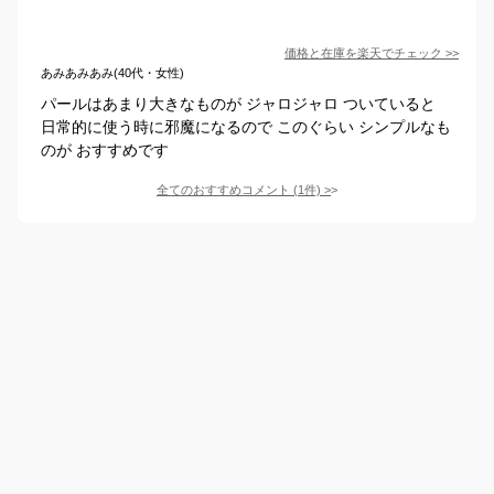
価格と在庫を
楽天
でチェック
>>
あみあみあみ(40代・女性)
パールはあまり大きなものが ジャロジャロ ついていると
日常的に使う時に邪魔になるので このぐらい シンプルなも
のが おすすめです
全てのおすすめコメント
(
1
件)
>