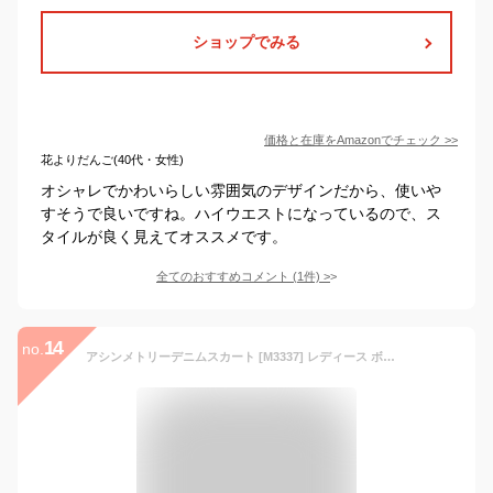
ショップでみる
価格と在庫を
Amazon
でチェック
>>
花よりだんご(40代・女性)
オシャレでかわいらしい雰囲気のデザインだから、使いや
すそうで良いですね。ハイウエストになっているので、ス
タイルが良く見えてオススメです。
全てのおすすめコメント
(
1
件)
>
14
no.
アシンメトリーデニムスカート [M3337] レディース ボトムス 綿100 ロング バックゴム フレア カジュアル デニムスカート スカート 春夏 ミモレ丈 ロングスカート ロング丈 フレアスカート 大人可愛い きれいめ 30代 40代 50代【送料無料】