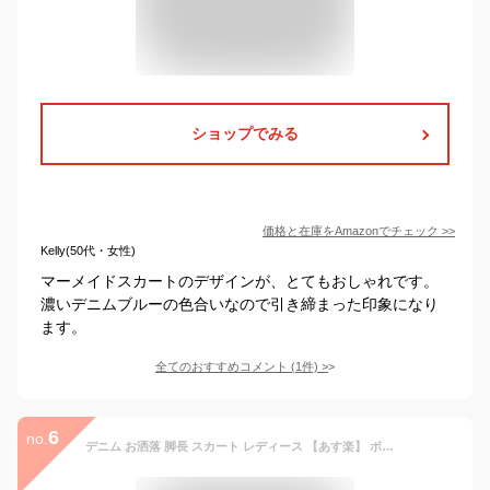
ショップでみる
価格と在庫を
Amazon
でチェック
>>
Kelly(50代・女性)
マーメイドスカートのデザインが、とてもおしゃれです。
濃いデニムブルーの色合いなので引き締まった印象になり
ます。
全てのおすすめコメント
(
1
件)
>
6
no.
デニム お洒落 脚長 スカート レディース 【あす楽】 ボトムス デニムスカート ロングスカート クラッシュ マキシ丈 マキシスカート ストレート ペンシルスカート スリット スリットスカート 薄手 ロング タイト ハイウエスト ゴム 大きいサイズ 黒 春 夏 HUG.U