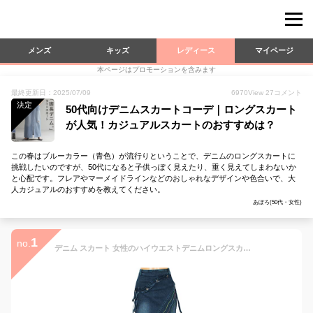
メンズ
キッズ
レディース
マイページ
本ページはプロモーションを含みます
最終更新日：2025/07/09
6970
View
27
コメント
決定
50代向けデニムスカートコーデ｜ロングスカート
が人気！カジュアルスカートのおすすめは？
この春はブルーカラー（青色）が流行りということで、デニムのロングスカートに
挑戦したいのですが、50代になると子供っぽく見えたり、重く見えてしまわないか
と心配です。フレアやマーメイドラインなどのおしゃれなデザインや色合いで、大
人カジュアルのおすすめを教えてください。
あぽろ(50代・女性)
1
no.
デニム スカート 女性のハイウエストデニムロングスカートレトロジーンズスカートフィッシュテイルデニムスカート カジュアルスカート (色 : Deep Blue, Size : XL)