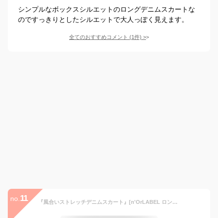
シンプルなボックスシルエットのロングデニムスカートな
のですっきりとしたシルエットで大人っぽく見えます。
全てのおすすめコメント
(
1
件)
>
11
no.
『風合いストレッチデニムスカート』[n'OrLABEL ロング スカート デニム レディース ボトムス マキシ丈 Aライン スリット ヴィンテージ シンプル]【メール便不可】【20】