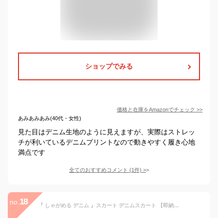
ショップでみる
価格と在庫を
Amazon
でチェック
>>
あみあみあみ(40代・女性)
見た目はデニム生地のように見えますが、実際はストレッ
チが利いているデニムプリントなので動きやすく履き心地
満点です
全てのおすすめコメント
(
1
件)
>
18
no.
『 しゃがめる デニム 』スカート デニムスカート 【即納】 レディース ボトムス ロングスカート マキシ丈 マキシスカート ストレート ペンシルスカート スリット スリットスカート ロング ミモレ タイト きれいめ ゴム 大きいサイズ 体型カバー 春 夏 HUG.U