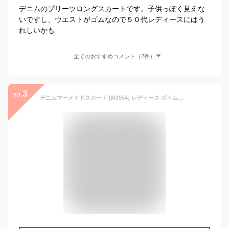
デニムのプリーツロングスカートです。子供っぽく見えな
いですし、ウエストがゴムなので５０代レディースにはう
れしいかも
全てのおすすめコメント（2件）
3
no.
デニムマーメイドスカート [M3554] レディース ボトムス ロング丈 カジュアル きれいめ 着回し デイリー 大人 マーメード ロングスカート 体型カバー トレンド 春 秋冬 オールシーズン おしゃれ スリット ポケット【送料無料】