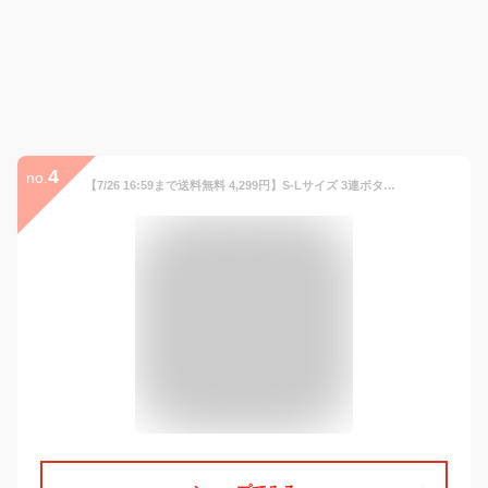
4
no.
【7/26 16:59まで送料無料 4,299円】S-Lサイズ 3連ボタンハイウエストデニムマーメイドスカート[23044]スカート ロングスカート マキシ丈スカート レディース 夏 きれいめ 韓国 おしゃれ 可愛い 黒 タイト フレア ブラック カジュアル セクシー