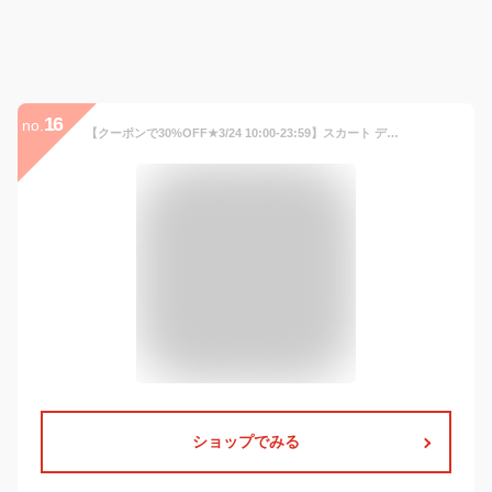
16
no.
【クーポンで30%OFF★3/24 10:00-23:59】スカート デニム ロングスカート ロング ミモレ レディース Aライン デニムスカート ミモレ丈 フレア ウォッシュ加工 ユーズド加工 オールシーズン 大きいサイズ ウェストゴム ストレッチ ボトムス 春 夏 秋 冬
ショップでみる