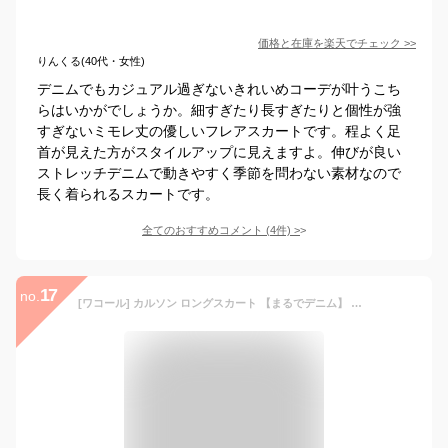
価格と在庫を
楽天
でチェック
>>
りんくる(40代・女性)
デニムでもカジュアル過ぎないきれいめコーデが叶うこち
らはいかがでしょうか。細すぎたり長すぎたりと個性が強
すぎないミモレ丈の優しいフレアスカートです。程よく足
首が見えた方がスタイルアップに見えますよ。伸びが良い
ストレッチデニムで動きやすく季節を問わない素材なので
長く着られるスカートです。
全てのおすすめコメント
(
4
件)
>
17
no.
[ワコール] カルソン ロングスカート 【まるでデニム】 デニムプリント ウエストゴム シワになりにくい 伸びがよい ストレッチ UVカット 日本製 旅行 KSN200 レディース BU L