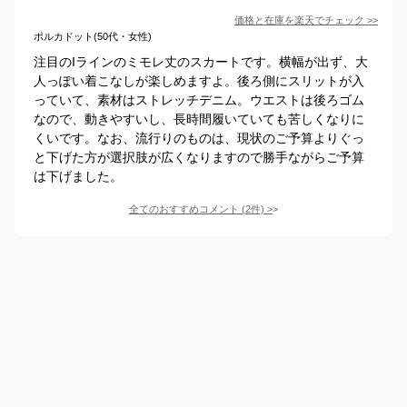
価格と在庫を
楽天
でチェック
>>
ポルカドット(50代・女性)
注目のIラインのミモレ丈のスカートです。横幅が出ず、大
人っぽい着こなしが楽しめますよ。後ろ側にスリットが入
っていて、素材はストレッチデニム。ウエストは後ろゴム
なので、動きやすいし、長時間履いていても苦しくなりに
くいです。なお、流行りのものは、現状のご予算よりぐっ
と下げた方が選択肢が広くなりますので勝手ながらご予算
は下げました。
全てのおすすめコメント
(
2
件)
>