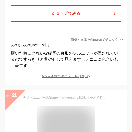
ショップでみる
価格と在庫を
Amazon
でチェック
>>
あみあみあみ(40代・女性)
履いた時にきれいな縦長の台形のシルエットが保たれてい
るのですっきりと着やせして見えますしデニムに色合いも
上品です
全てのおすすめコメント
(
1
件)
>
21
no.
ナノ・ユニバース(nano・universe) LB.03/マーメイドフレアデニムスカート II ブラック ＬＢ．０３ Ｓｅｃｔｉｏｎ