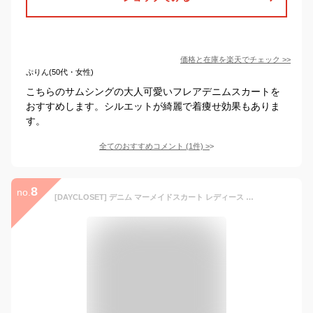
価格と在庫を
楽天
でチェック
>>
ぷりん(50代・女性)
こちらのサムシングの大人可愛いフレアデニムスカートを
おすすめします。シルエットが綺麗で着痩せ効果もありま
す。
全てのおすすめコメント
(
1
件)
>
8
no.
[DAYCLOSET] デニム マーメイドスカート レディース ロング丈 薄手 ハイウエスト 裾フリンジ 春夏秋 skirt007 (M, ダークブルー)