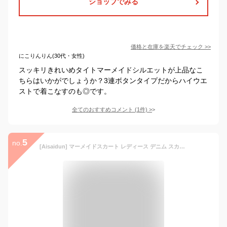
ショップでみる
価格と在庫を
楽天
でチェック
>>
にこりんりん(30代・女性)
スッキリきれいめタイトマーメイドシルエットが上品なこ
ちらはいかがでしょうか？3連ボタンタイプだからハイウエ
ストで着こなすのも◎です。
全てのおすすめコメント
(
1
件)
>
5
no.
[Aisaidun] マーメイドスカート レディース デニム スカート ロング ハイウエスト ロングスカート aライン フレアスカート おしゃれ タイトスカート エレガント 大きいサイズシンプルストレッチ スカートブルーL