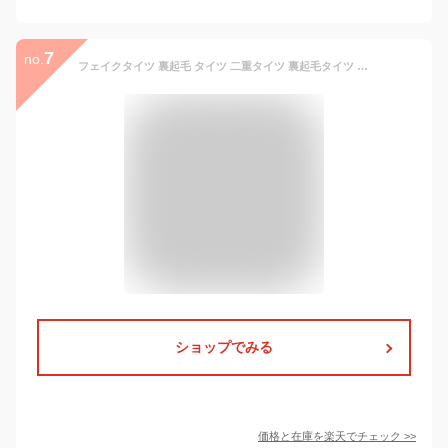
7
no.
フェイクタイツ 裏起毛 タイツ 二重タイツ 裏起毛タイツ 裏起毛パンツ 厚手 あったか 暖かい レギンス レディース 二重構造 フェイクタイツ ベージュ ナチュラル 色白肌 色白 自然肌 自然透け 美脚 着圧タイツ 防寒 肌色 ストレッチ 温か ストッキング ストッキング風
ショップでみる
価格と在庫を
楽天
でチェック
>>