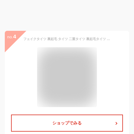
4
no.
フェイクタイツ 裏起毛 タイツ 二重タイツ 裏起毛タイツ 裏起毛パンツ 厚手 あったか 暖かい レギンス レディース 二重構造 フェイクタイツ ベージュ ナチュラル 色白肌 色白 自然肌 自然 透け 美脚 着圧タイツ 防寒 肌色 ストレッチ 温か ストッキング ストッキング風
ショップでみる