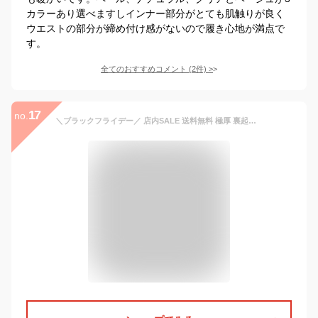
カラーあり選べますしインナー部分がとても肌触りが良く
ウエストの部分が締め付け感がないので履き心地が満点で
す。
全てのおすすめコメント
(
2
件)
>
17
no.
＼ブラックフライデー／ 店内SALE 送料無料 極厚 裏起毛タイツ フェイクタイツ 1200デニール レディース ストッキング レギンス インナー 下着 冬 暖か あったか 極暖 防寒 保温 ブラック 黒 ベージュ スキン 肌色 無地 ストレッチ 通勤 OL 通学 メール便