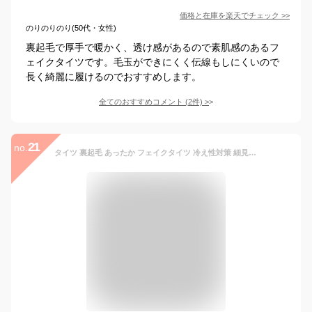
価格と在庫を
楽天
でチェック
>>
のりのりのり(50代・女性)
裏起毛で厚手で暖かく、透け感があるので素肌感のあるフ
ェイクタイツです。毛玉ができにくく伝線もしにくいので
長く綺麗に履けるのでおすすめします。
全てのおすすめコメント
(
2
件)
>
21
no.
タイツ 裏起毛 あったか フェイクタイツ 冷え性対策 細見え 防寒 必須アイテム 通勤 通学 ストッキングに見える フェイクタイツ 学校用 学生 高校生 防寒 ブラック ベージュ 厚手 伸縮性 ストレッチ 肌色 レディース 黒 引き締め