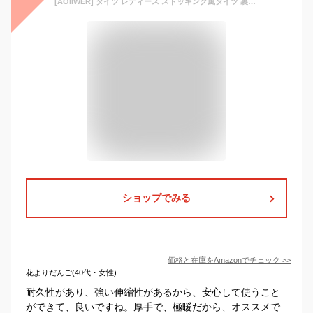
[AOIIWER] タイツ レディース ストッキング風タイツ 裏起毛 秋冬 強い伸縮性 耐久性 柔らか温か 極暖 インナー あったか 厚手 防寒 無地 肌色 美脚 着圧タイツ (肌色(10℃~25℃に対応))
ショップでみる
価格と在庫を
Amazon
でチェック
>>
花よりだんご(40代・女性)
耐久性があり、強い伸縮性があるから、安心して使うこと
ができて、良いですね。厚手で、極暖だから、オススメで