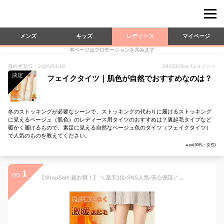
メンズ
キッズ
レディース
マイページ
本ページはプロモーションを含みます
最終更新日：2026/03/18
28423
View
41
コメント
決定
フェイクタイツ｜肌色が自然でおすすめなのは？
冬のストッキングが必要なシーンで、ストッキングの代わりに履けるストッキング
に見えるベージュ（肌色）のレディース用タイツのおすすめは？裏起毛タイプなど
暖かく履けるもので、素足に見える自然なベージュ色のタイツ（フェイクタイツ）
で人気のものを教えてください。
a-yo(40代・女性)
1
no.
【ShopSale 超お得！】 ＼楽天1位•SNS人気•安心保証／フェイクタイツ タイツ トレンカ レディース 裏起毛 着圧 ストッキング風 タイツ 1200デニール タイツベージュ フェイクストッキング 温かい 激暖 極暖 防寒 ベージュ 裏起毛