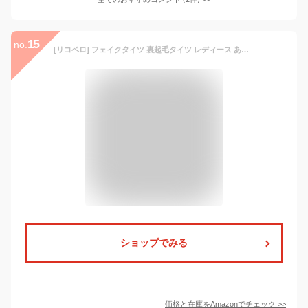
15
no.
[リコベロ] フェイクタイツ 裏起毛タイツ レディース あったかインナー ベージュ/黒/ストッキング風/透け感/防寒/暖かい/着圧【透けなし肌色(暖)】
ショップでみる
価格と在庫を
Amazon
でチェック
>>