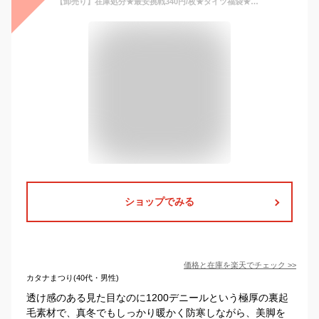
【卸売り】在庫処分★最安挑戦340円/枚★タイツ福袋★美くびれ お腰ピップアップ 着圧 タイツ レディースタイツ 裏起毛 裏起毛タイツ タイツ レディース タイツ あったか 厚手 起毛 極暖 肌色 1200デニール 透けて見える 引き締め 暖かい ブラック 透け感 防寒
ショップでみる
価格と在庫を
楽天
でチェック
>>
カタナまつり(40代・男性)
透け感のある見た目なのに1200デニールという極厚の裏起
毛素材で、真冬でもしっかり暖かく防寒しながら、美脚を