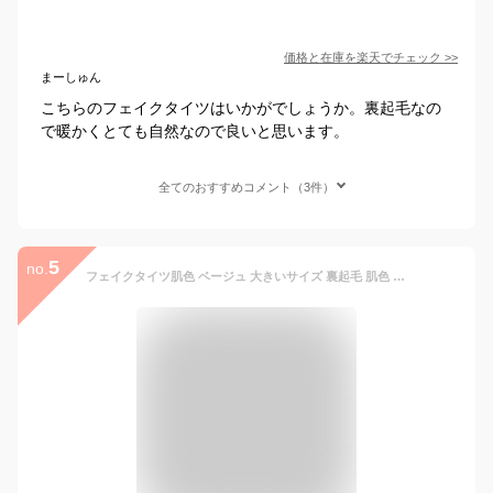
価格と在庫を
楽天
でチェック
>>
まーしゅん
こちらのフェイクタイツはいかがでしょうか。裏起毛なの
で暖かくとても自然なので良いと思います。
全てのおすすめコメント（3件）
5
no.
フェイクタイツ肌色 ベージュ 大きいサイズ 裏起毛 肌色 着圧 レディース 80デニール 裏起毛 タイツ フェイク ストッキング 肌色 黒 ブラック グレー 暖かい 極厚 防寒 保湿 80 200 300 厚手で細身え あったか 秋冬タイツ 学生 仕事 女子高生 送料無料