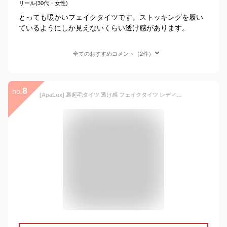
リール(30代・女性)
とっても暖かいフェイクタイツです。ストッキングを履い
ているようにしか見えないくらい透け感があります。
全てのおすすめコメント（2件）
8
no.
[ApaLux] 裏起毛タイツ 透け感 フェイクタイツ レディース 【2022年冬 新登場 タイツ 裏起毛 ・ 伸縮性 美尻美脚効果】 極暖 厚手 美脚タイツ 保温 一体式 着圧タイツ 通勤 通学 秋冬に向け 寒さ対策 (肌色, 0~15℃対応)