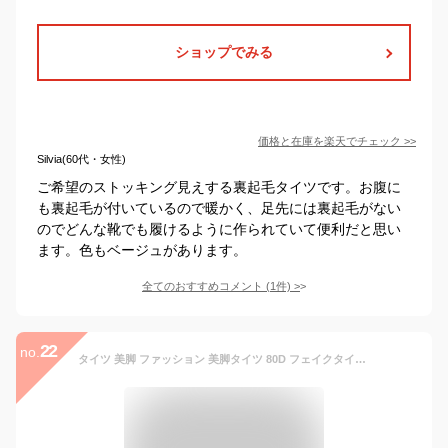
ショップでみる
価格と在庫を
楽天
でチェック
>>
Silvia(60代・女性)
ご希望のストッキング見えする裏起毛タイツです。お腹に
も裏起毛が付いているので暖かく、足先には裏起毛がない
のでどんな靴でも履けるように作られていて便利だと思い
ます。色もベージュがあります。
全てのおすすめコメント
(
1
件)
>
22
no.
タイツ 美脚 ファッション 美脚タイツ 80D フェイクタイツ レディース 肌色 透け感 自然 ストッキング ベージュ 黒 ナチュラル