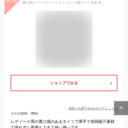
23
no.
透け感タイツ レディース ストッキング風タイツ 冬秋 厚手 パンスト 防寒 厚手 発熱 吸汗 インナー あったか 裏起毛 タイツ レギンス 無地 20代 30代 スキニー パンツ フリーサイズ 伸縮靴下 女性用 (（0℃～15℃適用）肌色透け感)
ショップでみる
価格と在庫を
Amazon
でチェック
>>
クロス(50代・男性)
レディース用の透け感のあるタイツで厚手で発熱吸汗素材
で蒸れずに着用もできて使い易いです。