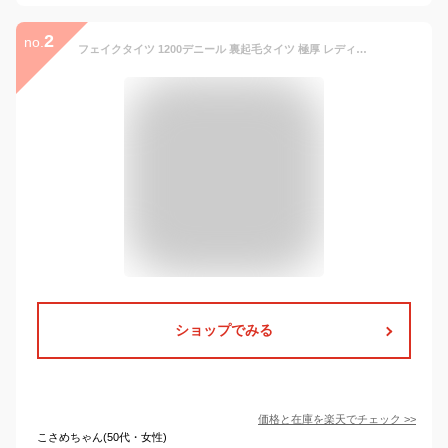
2
no.
フェイクタイツ 1200デニール 裏起毛タイツ 極厚 レディース ボトムス ストッキング レギンス インナー 下着 冬 暖か あったか 極暖 防寒 保温 ブラック 黒 ベージュ 無地 ストレッチ 伸縮性 通勤 OL 通学 コスプレ 卒業式 入学式 フォーマル ゴルフ 2023 メール便
ショップでみる
価格と在庫を
楽天
でチェック
>>
こさめちゃん(50代・女性)