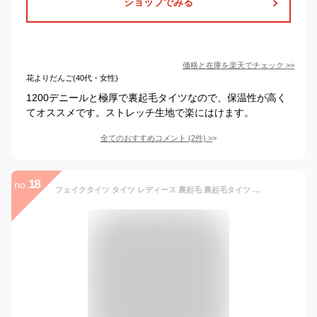
ショップでみる
価格と在庫を
楽天
でチェック
>>
花よりだんご(40代・女性)
1200デニールと極厚で裏起毛タイツなので、保温性が高く
てオススメです。ストレッチ生地で楽にはけます。
全てのおすすめコメント
(
2
件)
>
18
no.
フェイクタイツ タイツ レディース 裏起毛 裏起毛タイツ 着圧タイツ 1200デニール 1500デニール 着圧 透け感 美脚 防寒 細見え 超伸び ストレッチ あったか 防寒 冷え性対策 極暖 秋冬 生地 厚手 透け感 冬 極厚 激暖 肌色 ブラック グレー ベージュ コーヒー フリーサイズ