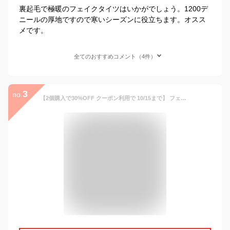
裏起毛で極暖のフェイクタイツはいかがでしょう。1200デ
ニールの厚地ですので寒いシーズンに役立ちます。オスス
メです。
全てのおすすめコメント（4件）
3
no.
【2個購入で30%OFF クーポン利用で 10/15まで】 フェイクタイツ 裏起毛 タイツ 二重タイツ 厚手 暖かい レギンス レディース 二重構造 フェイクタイツ ベージュ ナチュラル 色白 自然 透け 美脚 着圧タイツ 防寒 肌色 ストレッチ 温か ストッキング ストッキング風