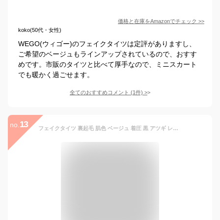
価格と在庫を
Amazon
でチェック
>>
koko(50代・女性)
WEGO(ウィゴー)のフェイクタイツは定評がありますし、
ご希望のベージュもラインアップされているので、おすす
めです。市販のタイツと比べて厚手なので、ミニスカート
でも暖かく過ごせます。
全てのおすすめコメント
(
1
件)
>
13
no.
フェイクタイツ 裏起毛 肌色 ベージュ 着圧 黒 アツギ レディース 透け タイツ 極厚 厚手 引締め 1200D 1200デニール 裏ボア あたたかい 暖かい ふかふか フカフカ まるで毛布 着圧 透け感 防寒 保温 ストレッチ 送料無料 ポイント消化