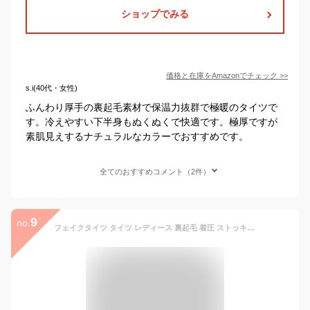
ショップでみる
価格と在庫を
Amazon
でチェック
>>
s.i(40代・女性)
ふんわり厚手の裏起毛素材で保温力抜群で極暖のタイツで
す。冷えやすい下半身もぬくぬくで快適です。極厚ですが
素肌見えするナチュラルなカラーでおすすめです。
全てのおすすめコメント（2件）
9
no.
フェイクタイツ タイツ レディース 裏起毛 着圧 ストッキング風 タイツ 裏起毛 1200デニール 透けて見える タイツ フェイクストッキング ストッキング風タイツ 温かい 激暖 極暖 防寒 ベージュ 送料無料 [mask]