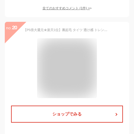
全てのおすすめコメント
(
1
件)
>
20
no.
【P5倍大還元★楽天1位】裏起毛 タイツ 透け感 トレンカ 大きいサイズ 厚手 肌色 裏起毛ストッキング ベージュ フェイクタイツ レディース あったかタイツ ヒートタイツ レギンス インナーパンツ 暖かい 無地 防寒 下着 ハイウェスト 腹巻 スキニー 素肌 黒
ショップでみる