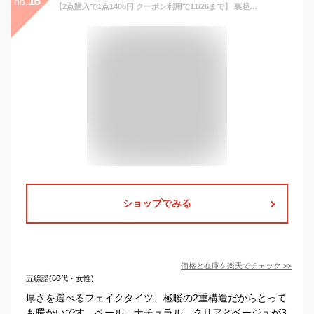
16
no.
【2点購入で1点1408円 クーポン利用で11/26まで】 裏起毛 タイツ 裏起毛タイツ 裏起毛パンツ フェイクタイツ 厚手 極暖 二重構造 フェイクタイツ ベージュ ナチュラル 色白肌 色白 自然肌 自然 透け 美脚 着圧タイツ 防寒 肌色 ストレッチ 温か ストッキング ストッキング風
ショップでみる
価格と在庫を
楽天
でチェック
>>
五線譜(60代・女性)
厚さを選べるフェイクタイツ、極暖の2重構造だからとって
も暖かいです。ペール、ナチュラル、クリアとベージュが3