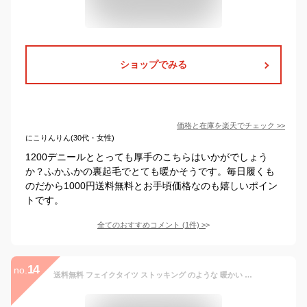
ショップでみる
価格と在庫を
楽天
でチェック
>>
にこりんりん(30代・女性)
1200デニールととっても厚手のこちらはいかがでしょう
か？ふかふかの裏起毛でとても暖かそうです。毎日履くも
のだから1000円送料無料とお手頃価格なのも嬉しいポイン
トです。
全てのおすすめコメント
(
1
件)
>
14
no.
送料無料 フェイクタイツ ストッキング のような 暖かい タイツ ベージュ 肌色 レディース 女性用 あったか 秋冬 素肌感 シアー タイツ 厚い 厚手のタイツフェイクストッキング ストッキング風タイツ 透けて見えるタイツ 130 260 デニール 防寒 サポートタイプ