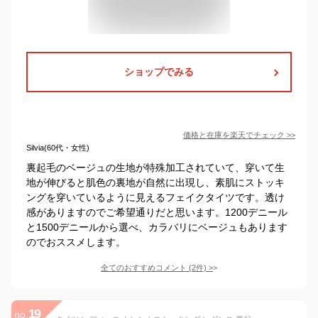
ショップでみる
価格と在庫を
楽天
でチェック
>>
Silvia(60代・女性)
裏起毛のベージュの生地が特殊加工されていて、穿いて生
地が伸びると肌色の裏地が自然に出現し、素肌にストッキ
ングを穿いているように見えるフェイクタイツです。透け
感がありますのでご希望通りだと思います。1200デニール
と1500デニールから選べ、カラバリにベージュもあります
のでおススメします。
全てのおすすめコメント
(
2
件)
>
19
no.