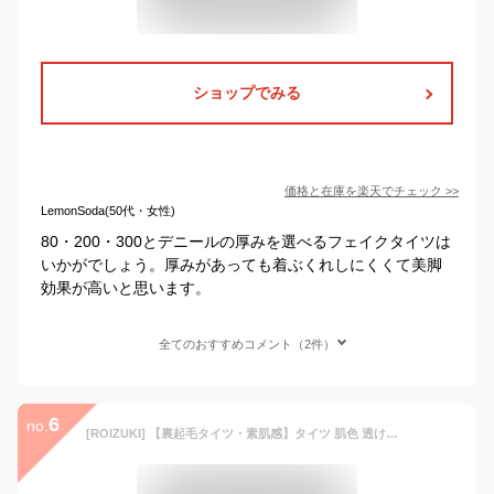
ショップでみる
価格と在庫を
楽天
でチェック
>>
LemonSoda(50代・女性)
80・200・300とデニールの厚みを選べるフェイクタイツは
いかがでしょう。厚みがあっても着ぶくれしにくくて美脚
効果が高いと思います。
全てのおすすめコメント（2件）
6
no.
[ROIZUKI] 【裏起毛タイツ・素肌感】タイツ 肌色 透け感タイツ レディース ストッキング風タイツ 冬秋 厚手 防寒 パンスト 発熱 吸汗 伸縮性 着圧タイツ 一体式タイツ 洗濯機洗い可