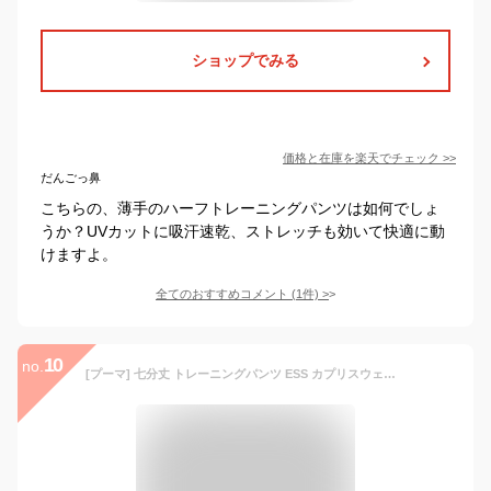
ショップでみる
価格と在庫を
楽天
でチェック
>>
だんごっ鼻
こちらの、薄手のハーフトレーニングパンツは如何でしょ
うか？UVカットに吸汗速乾、ストレッチも効いて快適に動
けますよ。
全てのおすすめコメント
(
1
件)
>
10
no.
[プーマ] 七分丈 トレーニングパンツ ESS カプリスウェットパンツ レディース 23年春夏カラー ブラック(01) M