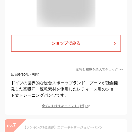
ショップでみる
価格と在庫を
楽天
でチェック
>>
はま玲(60代・男性)
ドイツの世界的な総合スポーツブランド、プーマが独自開
発した高吸汗・速乾素材を使用したレディース用のショー
ト丈トレーニングパンツです。
全てのおすすめコメント
(
1
件)
>
7
no.
【ランキング1位獲得】エアーギャザージョガーパンツ レディース ジョガーパンツ スッキリライン トレーニングパンツ スポーツウェア パンツ ジム ウェアパンツ フィットネスウェア スポーツウェア ヨガ ダンス ピラティス ジャージ スウェット 速乾 吸汗 伸縮 おしゃれ