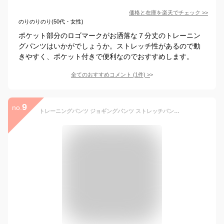
価格と在庫を
楽天
でチェック
>>
のりのりのり(50代・女性)
ポケット部分のロゴマークがお洒落な７分丈のトレーニン
グパンツはいかがでしょうか。ストレッチ性があるので動
きやすく、ポケット付きで便利なのでおすすめします。
全てのおすすめコメント
(
1
件)
>
9
no.
トレーニングパンツ ジョギングパンツ ストレッチパンツ ヨガパンツ ランニングパンツ スポーツ パンツ クロップドパンツ メンズ レディース 速乾 ドライパンツ ズボン フィットネス ダイエット 春 夏 秋 UVカット ヨガ ピラティス 薄手 自転車 涼しい ウェア ウミネコ