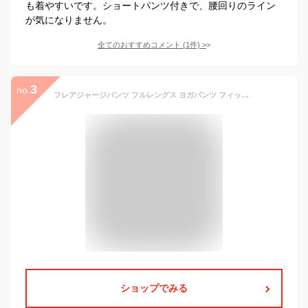
も着やすいです。ショートパンツ付きで、腰回りのライン
が気になりません。
全てのおすすめコメント
(
1
件)
>
3
no.
フレアジャージパンツ フルレングス ヨガパンツ フィットネス スポーツウェア トレーニングパンツ ゆったり レディース ボトムス ダンス ルームウェア 部屋着 ジム エクササイズ 細見え 美尻 美脚 吸汗速乾 ブラック グレー 【サイズ交換1回無料】
ショップでみる