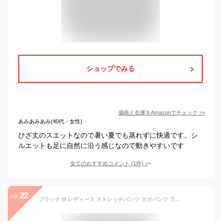
ショップでみる
価格と在庫を
Amazon
でチェック
>>
あみあみあみ(40代・女性)
ひざ丈のスエットなので暑い夏でも蒸れずに快適です。シ
ルエットも足に自然に沿う感じなので動きやすいです
全てのおすすめコメント
(
1
件)
>
22
no.
ブラック M レディース ストレッチパンツ ヨガパンツ ランニングパンツ トレーニングパンツ 痩せシルエット 速乾 ドライパンツ ズボン 釣り 登山 ウェーダー インナー 春 夏 秋 軽量 UVカット アウトドア 川 公園 グッズ キャンプ 自転車 涼しい ウェア ウミネコ