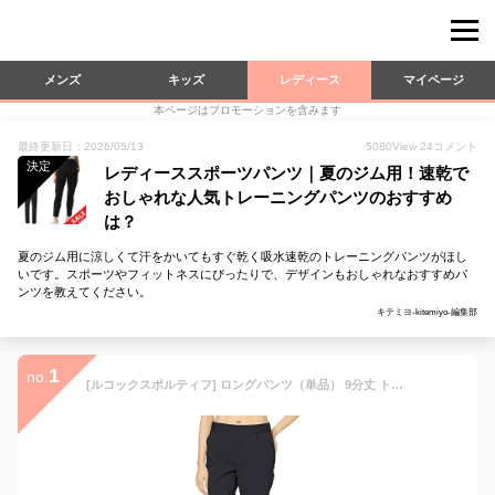
メンズ
キッズ
レディース
マイページ
本ページはプロモーションを含みます
最終更新日：2026/05/13
5080
View
24
コメント
決定
レディーススポーツパンツ｜夏のジム用！速乾で
おしゃれな人気トレーニングパンツのおすすめ
は？
夏のジム用に涼しくて汗をかいてもすぐ乾く吸水速乾のトレーニングパンツがほし
いです。スポーツやフィットネスにぴったりで、デザインもおしゃれなおすすめパ
ンツを教えてください。
キテミヨ-kitemiyo-編集部
1
no.
[ルコックスポルティフ] ロングパンツ（単品） 9分丈 トレーニング 吸汗 ストレッチ レディース ネイビー M