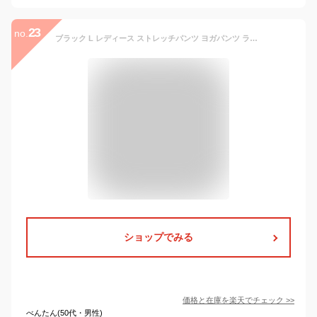
23
no.
ブラック L レディース ストレッチパンツ ヨガパンツ ランニングパンツ トレーニングパンツ 痩せシルエット 速乾 ドライパンツ ズボン 釣り 登山 ウェーダー インナー 春 夏 秋 軽量 UVカット アウトドア 川 公園 グッズ キャンプ 自転車 涼しい ウェア ウミネコ
ショップでみる
価格と在庫を
楽天
でチェック
>>
べんたん(50代・男性)