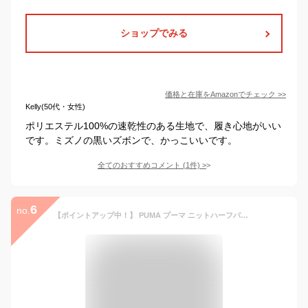
ショップでみる
価格と在庫を
Amazon
でチェック
>>
Kelly(50代・女性)
ポリエステル100%の速乾性のある生地で、履き心地がいい
です。ミズノの黒いズボンで、かっこいいです。
全てのおすすめコメント
(
1
件)
>
6
no.
【ポイントアップ中！】 PUMA プーマ ニットハーフパンツ レディース ボトムス トレーニングパンツ 部活 ショートパンツ ハーフパンツ 吸汗速乾性 ランニング トレーニング ジム フィットネス 525218