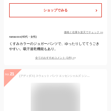
ショップでみる
価格と在庫を
楽天
でチェック
>>
nanacoco(40代・女性)
くすみカラーのジョガーパンツで、ゆったりしててうごき
やすい。吸汗速乾機能もあり。
全てのおすすめコメント
(
1
件)
>
21
no.
[アディダス] スウェット パンツ エッセンシャルズ シングル ジャージー 7分丈パンツ 29173 レディース ブラック/ホワイト(GM5539) 日本サイズM相当