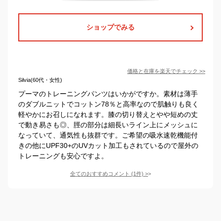
ショップでみる
価格と在庫を
楽天
でチェック
>>
Silvia(60代・女性)
プーマのトレーニングパンツはいかがですか。素材は薄手
のダブルニットでコットン78％と高率なので肌触りも良く
軽やかにお召しになれます。膝の切り替えとやや短めの丈
で動き易さも◎、脛の部分は細長いライン上にメッシュに
なっていて、通気性も抜群です。ご希望の吸水速乾機能付
きの他にUPF30+のUVカット加工もされているので屋外の
トレーニングも安心ですよ。
全てのおすすめコメント
(
1
件)
>