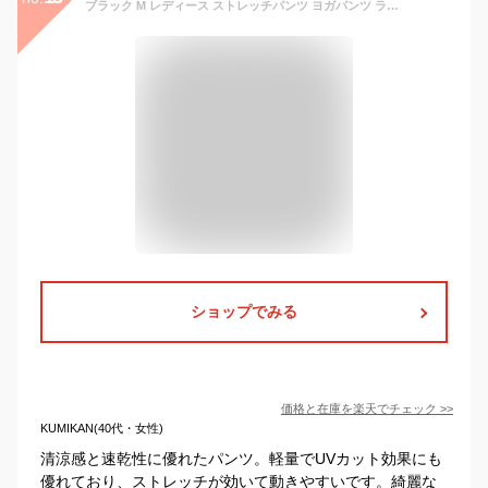
ブラック M レディース ストレッチパンツ ヨガパンツ ランニングパンツ トレーニングパンツ 痩せシルエット 速乾 ドライパンツ ズボン 釣り 登山 ウェーダー インナー 春 夏 秋 軽量 UVカット アウトドア 川 公園 グッズ キャンプ 自転車 涼しい ウェア ウミネコ
ショップでみる
価格と在庫を
楽天
でチェック
>>
KUMIKAN(40代・女性)
清涼感と速乾性に優れたパンツ。軽量でUVカット効果にも
優れており、ストレッチが効いて動きやすいです。綺麗な