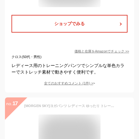
ショップでみる
価格と在庫を
Amazon
でチェック
>>
クロス(50代・男性)
レディース用のトレーニングパンツでシンプルな単色カラ
ーでストレッチ素材で動きやすく便利です。
全てのおすすめコメント
(
1
件)
>
17
no.
[MORGEN SKY]ヨガパンツ レディース ゆったり トレーニングパンツ 肌触りが特徴 ダンス フィットネス ランニングウェア ヨガウェア スポーツウェア 薄手 YJ20(ブラック,S)