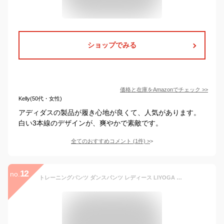
ショップでみる
価格と在庫を
Amazon
でチェック
>>
Kelly(50代・女性)
アディダスの製品が履き心地が良くて、人気があります。
白い3本線のデザインが、爽やかで素敵です。
全てのおすすめコメント
(
1
件)
>
12
no.
トレーニングパンツ ダンスパンツ レディース LIYOGA スポーツ ヨガ パッツ ハイウエスト ズボン 吸汗 通気性 伸縮性 ダンス ランキング ジム用 通勤 通学 部活 旅行 室内外 カジュアルに適用 (M, グレー)