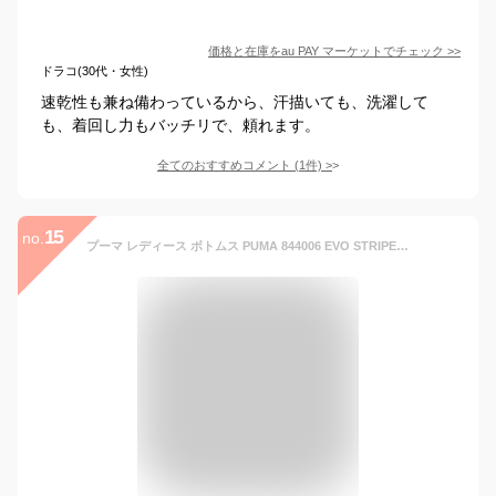
価格と在庫を
au PAY マーケット
でチェック
>>
ドラコ(30代・女性)
速乾性も兼ね備わっているから、汗描いても、洗濯して
も、着回し力もバッチリで、頼れます。
全てのおすすめコメント
(
1
件)
>
15
no.
プーマ レディース ボトムス PUMA 844006 EVO STRIPE パンツ | ロングパンツ トレーニング ジム 女性 ブランド ロゴ プリント 黒 シンプル ピンク グリーン グレー おしゃれ かわいい ジャージ ランニング ヨガ フィットネス 吸水 吸汗 速乾 かっこいい UVカット スポーツ