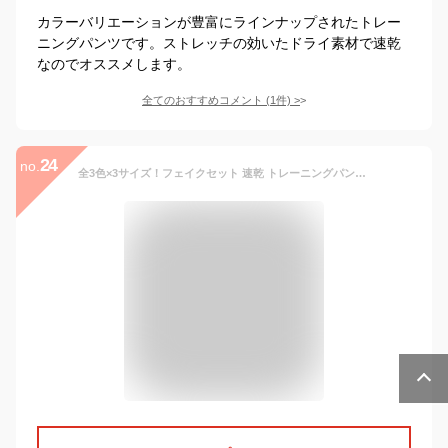
カラーバリエーションが豊富にラインナップされたトレー
ニングパンツです。ストレッチの効いたドライ素材で速乾
なのでオススメします。
全てのおすすめコメント
(
1
件)
>
24
no.
全3色×3サイズ！フェイクセット 速乾 トレーニングパンツ ヨガパンツ レギンス ヨガ用 トレーニング レギパン スパッツ 九分丈 タイト スポーツ ボトムス 美脚 脚長 細身 痩せ見え 春夏 送料無料