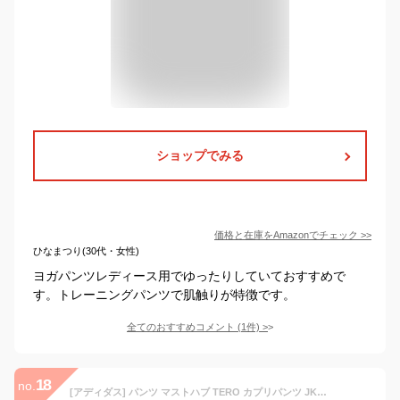
ショップでみる
価格と在庫を
Amazon
でチェック
>>
ひなまつり(30代・女性)
ヨガパンツレディース用でゆったりしていておすすめで
す。トレーニングパンツで肌触りが特徴です。
全てのおすすめコメント
(
1
件)
>
18
no.
[アディダス] パンツ マストハブ TERO カプリパンツ JKO28 レディース レジェンドインク(GM8786) 日本サイズL相当