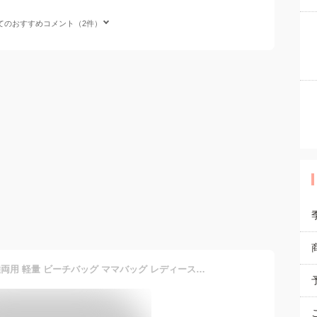
てのおすすめコメント（2件）
プールバッグ 乾湿分離 水陸両用 軽量 ビーチバッグ ママバッグ レディース トートバッグ 通気性 ジム ビーチバッグ トラベルバッグ メッシュ 温泉バッグ スイミング 肩掛け 海水浴 レジャーバッグ スポーツ お風呂