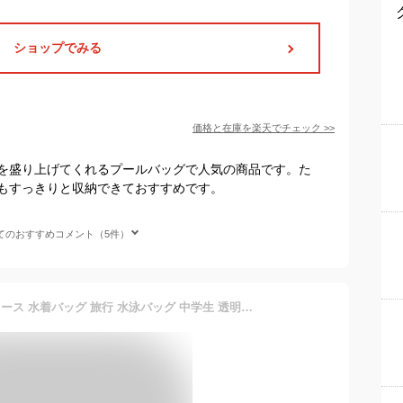
ショップでみる
価格と在庫を
楽天
でチェック
>>
を盛り上げてくれるプールバッグで人気の商品です。た
もすっきりと収納できておすすめです。
てのおすすめコメント（5件）
プールバッグ 中学生 レディース 水着バッグ 旅行 水泳バッグ 中学生 透明バッグ 夏 可愛い ハンドバッグ おしゃれ 夏 透明 スイミング ビニールバッグ 水泳バッグ 防水バッグ 水着 バッグ ビーチ 水遊び スイミング オレンジ PVC レディース ジュニア おしゃれ