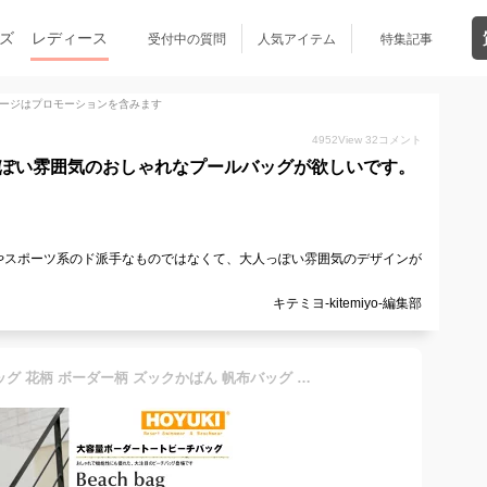
ズ
レディース
受付中の質問
人気アイテム
特集記事
ージはプロモーションを含みます
4952
View
32
コメント
っぽい雰囲気のおしゃれなプールバッグが欲しいです。
やスポーツ系のド派手なものではなくて、大人っぽい雰囲気のデザインが
キテミヨ-kitemiyo-編集部
【メール便不可】ビーチバッグ 花柄 ボーダー柄 ズックかばん 帆布バッグ 水着 レディース 大容量 ショルダーバッグ プールバッグ レジャーバッグ リゾート 海外旅行 水着 通販