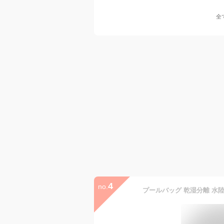
全
4
no.