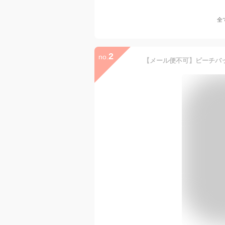
全
2
no.