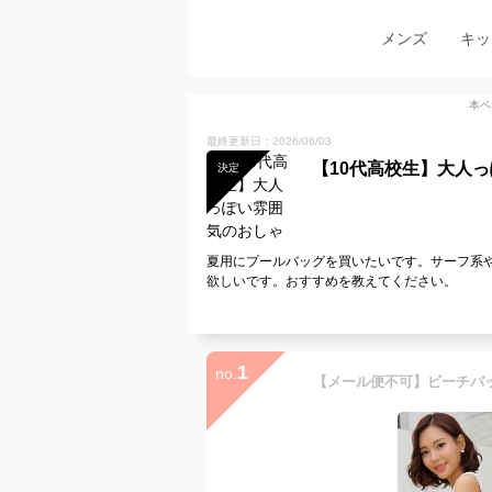
メンズ
キッ
本ペ
最終更新日：2026/06/03
【10代高校生】大人
決定
夏用にプールバッグを買いたいです。サーフ系
欲しいです。おすすめを教えてください。
1
no.