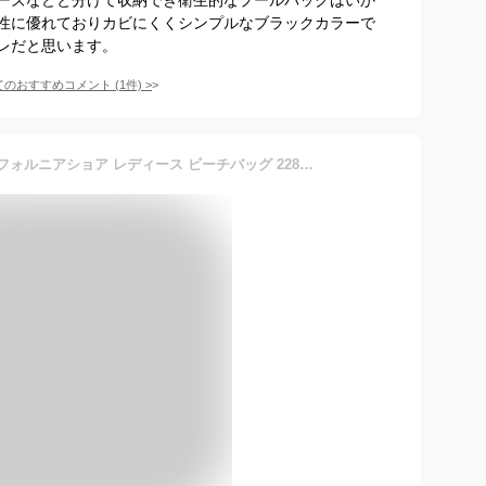
性に優れておりカビにくくシンプルなブラックカラーで
レだと思います。
てのおすすめコメント
(
1
件)
>
CALiFORNiA SHORE カリフォルニアショア レディース ビーチバッグ 228-168 スイムバッグ プールバッグ トートバッグ ショルダー ビニール 女性 婦人 鞄 カバン かばん 花 フラワー 南国 極楽鳥花フリンジ ホワイト ネイビー あす楽 送料無料