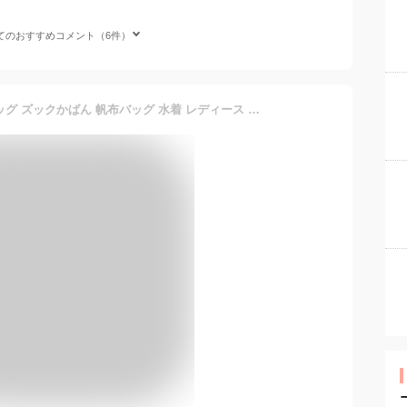
てのおすすめコメント（6件）
【メール便不可】ビーチバッグ ズックかばん 帆布バッグ 水着 レディース 大容量 ショルダーバッグ プールバッグ レジャーバッグ リゾート 海外旅行 水着 通販 4カラー展開 花柄 ボヘミアン ハイビスカス フラミンゴ柄ボタニカル柄 水着 レディース かわいい