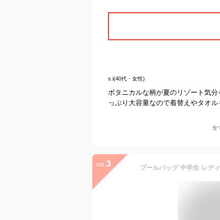
s.i(40代・女性)
ボタニカルな柄が夏のリゾート気分
っぷり大容量なので着替えやタオル
全
3
no.