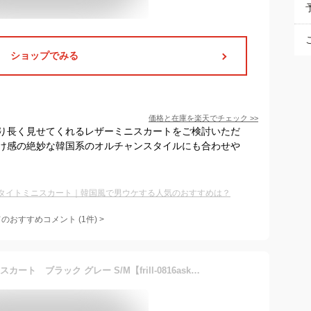
ショップでみる
価格と在庫を
楽天
でチェック
>>
り長く見せてくれるレザーミニスカートをご検討いただ
け感の絶妙な韓国系のオルチャンスタイルにも合わせや
タイトミニスカート｜韓国風で男ウケする人気のおすすめは？
てのおすすめコメント
(
1
件)
>
【全2色】フリルタイトミニスカート ブラック グレー S/M【frill-0816ask】( lam )(240903)シナモンガール Cinnamon Girl 超ミニ マイクロミニ 韓国 胸元 セクシー cinnamongirl レディース