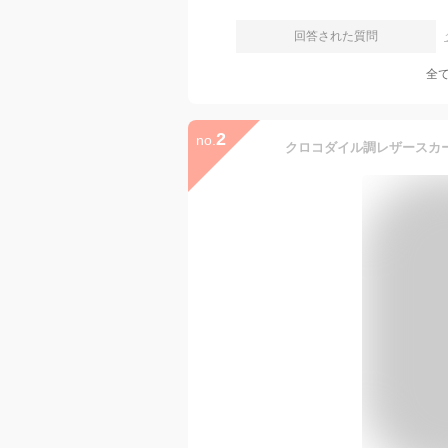
回答された質問
全
2
no.