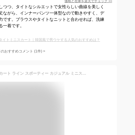
価格と在庫を
楽天
でチェック
>>
しつつ、タイトなシルエットで女性らしい曲線を美しく
丈ながら、インナーパンツ一体型なので動きやすく、デ
力です。ブラウスやタイトなニットと合わせれば、洗練
る一着です。
タイトミニスカート｜韓国風で男ウケする人気のおすすめは？
てのおすすめコメント
(
1
件)
>
タイツと相性抜群 ニットスカート ライン スポーティー カジュアル ミニスカート ミニ丈スカート レイヤード 重ね着 高見え Aライン タイトスカート タイトミニ ウエストゴム キャンプ アウトドア 防寒 レギンス 送料無料