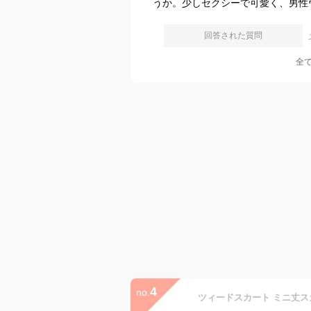
うか。少しセクシーで可愛く、男性
回答された質問
全
4
no.