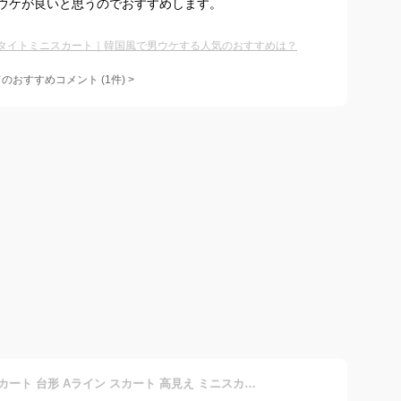
ウケが良いと思うのでおすすめします。
タイトミニスカート｜韓国風で男ウケする人気のおすすめは？
てのおすすめコメント
(
1
件)
>
ツィードスカート ミニ丈スカート 台形 Aライン スカート 高見え ミニスカート タイトスカート レディース ひざ上 インナーパンツ一体型スカート ツィードスカート タイトミニ レイヤード 重ね着 インナーパンツ付き 韓国ファッション