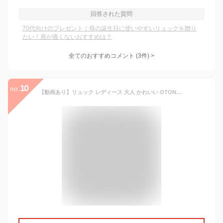
回答された質問
70代向けのプレゼント｜母の誕生日に使いやすいリュックを贈り
たい！肩が痛くないおすすめは？
全てのおすすめコメント
(
3
件)
>
10
no.
【動画あり】リュック レディース 大人 かわいい OTONA 軽量 ナイロン キルティング レザー 撥水 大容量 旅行 上品 ママリュック マザーバッグ A4 黒 GracdeGrace 出産祝い ギフト グランデグレイス 母の日