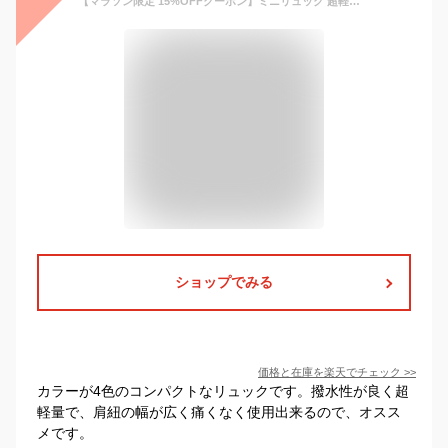
【マラソン限定 15%OFFクーポン】ミニリュック 超軽量 リュック レディース 軽量 ミニリュック レディース 小さい リュックサック 小さめバッグ コンパクト マザーズバッグ マザーズリュック おしゃれ かわいい 大人 可愛い 軽い 上品 シンプル 撥水 通勤通学 旅行
ショップでみる
価格と在庫を
楽天
でチェック
>>
カラーが4色のコンパクトなリュックです。撥水性が良く超
軽量で、肩紐の幅が広く痛くなく使用出来るので、オスス
メです。