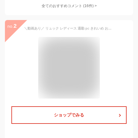
全てのおすすめコメント
(
16
件)
>
2
no.
＼動画あり／ リュック レディース 通勤 pc きれいめ おしゃれ 軽量 軽い ビジネスリュック 大容量 パソコン 50代 使いやすい 女性 A4 仕事 バッグ ナイロン 防水 ノートパソコン 旅行 サイドポケット 13.3インチ 14インチ 大人 リュックサック 出張 1泊レディースリュック
ショップでみる