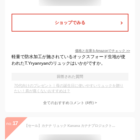
ショップでみる
価格と在庫を
Amazon
でチェック
>>
軽量で防水加工が施されているオックスフォード生地が使
われたT.Yryanryanのリュックはいかがですか。
回答された質問
70代向けのプレゼント｜母の誕生日に使いやすいリュックを贈り
たい！肩が痛くないおすすめは？
全てのおすすめコメント
(
4
件)
>
17
no.
【セール】カナナ リュック Kanana カナナプロジェクト SP-1 エブリー(大) カナナリュック 竹内海南江 おしゃれ かなな 31662