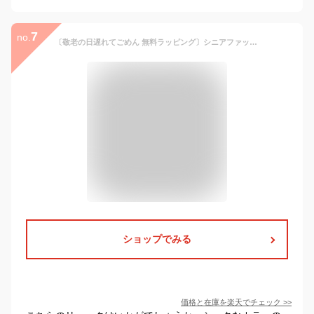
7
no.
〔敬老の日遅れてごめん 無料ラッピング〕シニアファッション レディース 80代 70代 90代 プレゼント 春夏 ナイロン 多収納 2wayミニリュック&ボディバッグ おばあちゃん 服 誕生日 婦人服 女性 ハイミセス ミ 敬老の日 プレゼント 実用的
ショップでみる
価格と在庫を
楽天
でチェック
>>