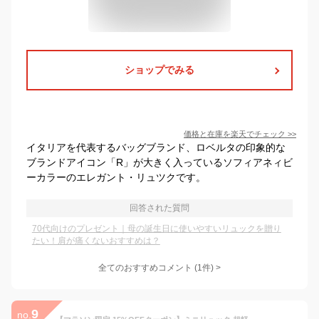
ショップでみる
価格と在庫を
楽天
でチェック
>>
イタリアを代表するバッグブランド、ロベルタの印象的な
ブランドアイコン「R」が大きく入っているソフィアネィビ
ーカラーのエレガント・リュツクです。
回答された質問
70代向けのプレゼント｜母の誕生日に使いやすいリュックを贈り
たい！肩が痛くないおすすめは？
全てのおすすめコメント
(
1
件)
>
9
no.