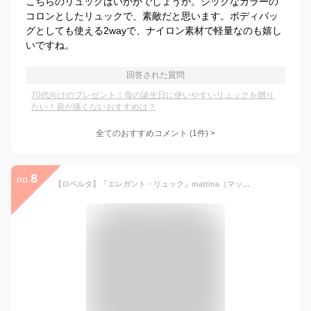
こちらのリュックはいかがでしょうか。シックなカラーの
コロンとしたリュックで、素敵だと思います。ボディバッ
グとしても使える2wayで、ナイロン素材で軽量なのも嬉し
いですね。
回答された質問
70代向けのプレゼント｜母の誕生日に使いやすいリュックを贈り
たい！肩が痛くないおすすめは？
全てのおすすめコメント
(
1
件)
>
8
no.
【ロベルタ】「エレガント・リュック」mattina（マッティーナ）レディース ナイロンリュック きれいめ ブランドリュック軽量 ブランドリュックサック レディースナイロンバッグ 本革 ロベルタディカメリーノWEB限定362-R20350-74【最短当日、最長翌営業日出荷】