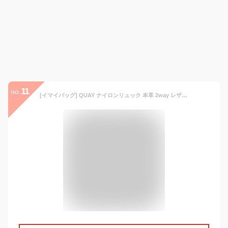
11
no.
[イマイバッグ] QUAY ナイロンリュック 本革 2way レザー リュック レディースリュック マザー 通勤 リュックサック 軽量 牛革 撥水 シンプル バッグ レディース 母の日 99373 (カーキ)