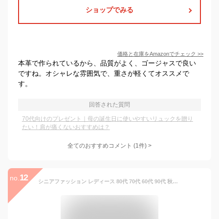
ショップでみる
価格と在庫を
Amazon
でチェック
>>
本革で作られているから、品質がよく、ゴージャスで良い
ですね。オシャレな雰囲気で、重さが軽くてオススメで
す。
回答された質問
70代向けのプレゼント｜母の誕生日に使いやすいリュックを贈り
たい！肩が痛くないおすすめは？
全てのおすすめコメント
(
1
件)
>
12
no.
シニアファッション レディース 80代 70代 60代 90代 秋冬 多収納&軽量 小さめエレガントリュック おばあちゃん 服 誕生日 プレゼント 婦人服 女性 ハイミセス ミセス 祖母 お年寄り 老人 高齢者 ギフト無料