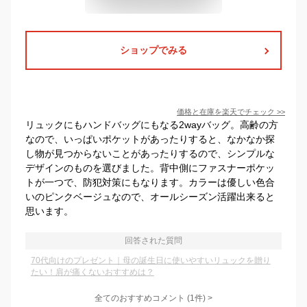
ショップでみる
価格と在庫を
楽天
でチェック
>>
リュックにもハンドバッグにもなる2wayバッグ。高齢の方
なので、いっぱいポケットがあったりすると、なかなか探
し物が見つからないことがあったりするので、シンプルな
デザインのものを選びました。背中側にファスナーポケッ
トが一つで、防犯対策にもなります。カラーは優しい色合
いのピンクベージュなので、オールシーズン活躍出来ると
思います。
回答された質問
70代向けのプレゼント｜母の誕生日に使いやすいリュックを贈り
たい！肩が痛くないおすすめは？
全てのおすすめコメント
(
1
件)
>