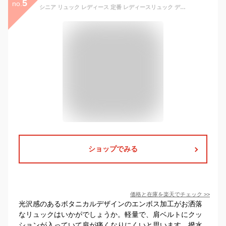
5
no.
シニア リュック レディース 定番 レディースリュック デイパック リュックサック おしゃれ シニアリュックサック レディースバッグリュック バッグ バック 軽い 軽量 持ち手 ポリエステル ファスナー かわいい 可愛い 70代 60代 祖母 高齢者 敬老の日
ショップでみる
価格と在庫を
楽天
でチェック
>>
光沢感のあるボタニカルデザインのエンボス加工がお洒落
なリュックはいかがでしょうか。軽量で、肩ベルトにクッ
ションが入っていて肩が痛くなりにくいと思います。撥水