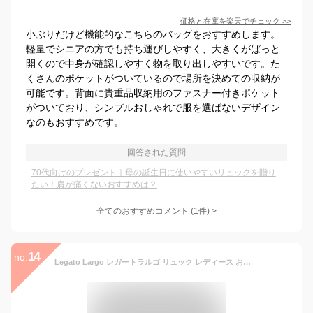
価格と在庫を
楽天
でチェック
>>
小ぶりだけど機能的なこちらのバッグをおすすめします。
軽量でシニアの方でも持ち運びしやすく、大きくがばっと
開くので中身が確認しやすく物を取り出しやすいです。た
くさんのポケットがついているので場所を決めての収納が
可能です。背面に貴重品収納用のファスナー付きポケット
がついており、シンプルおしゃれで服を選ばないデザイン
なのもおすすめです。
回答された質問
70代向けのプレゼント｜母の誕生日に使いやすいリュックを贈り
たい！肩が痛くないおすすめは？
全てのおすすめコメント
(
1
件)
>
14
no.
Legato Largo レガートラルゴ リュック レディース おしゃれ 大人 通勤 通学 軽量 軽い A4 黒 大容量 ナイロン/ LH-L0003 Lieto 肩楽 /撥水 PC ノートPC PCリュック 通勤用 マザーズバッグ ポケット 多い 10ポケット かわいい 可愛い オシャレ 大人女子 きれいめ ブランド/ r