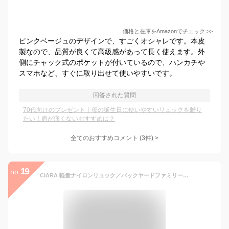
価格と在庫を
Amazon
でチェック
>>
ピンクベージュのデザインで、すごくオシャレです。本皮
製なので、品質が良くて高級感があって長く使えます。外
側にチャック式のポケットが付いているので、ハンカチや
スマホなど、すぐに取り出せて使いやすいです。
回答された質問
70代向けのプレゼント｜母の誕生日に使いやすいリュックを贈り
たい！肩が痛くないおすすめは？
全てのおすすめコメント
(
3
件)
>
19
no.
CIARA 軽量ナイロンリュック／バックヤードファミリー（BACKYARD FAMILY）