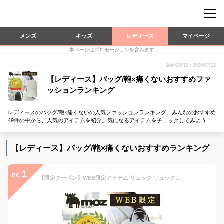
メンズ
キッズ
レディース
マイページ
本ページはプロモーションを含みます
最終更新日：2026/07/02
【レディース】バッグ/鞄×痛くないおすすめファ
ッションランキング
レディースのバッグ/鞄×痛くないの人気ファッションランキング。みんなのおすすめ
49件の中から、人気のアイテムを紹介。気になるアイテムをチェックしてみよう！
【レディース】バッグ/鞄×痛くないおすすめランキング
1
no.
【限定クーポン】WEB限定アイテム リュック リュックサック レディース 通勤 仕事 ビジネス ビジネスリュック A4 PC 収納 パソコン スリム 薄型 大容量 軽量 軽い 出張 オフィス 通学 きれいめ 電車 上品 大人 おしゃれ 女性 女子 10代 20代 30代 40代 50代 60代 旅行 moz