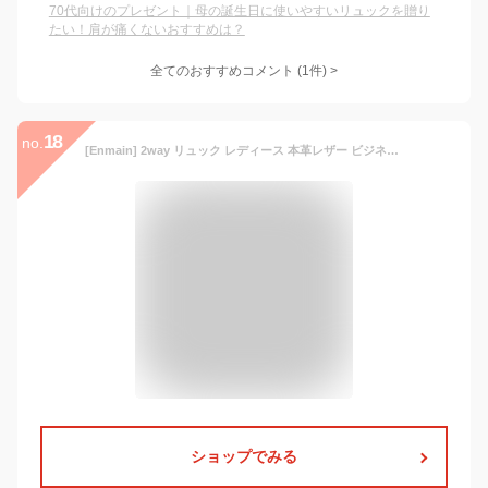
70代向けのプレゼント｜母の誕生日に使いやすいリュックを贈り
たい！肩が痛くないおすすめは？
全てのおすすめコメント
(
1
件)
>
18
no.
[Enmain] 2way リュック レディース 本革レザー ビジネスバッグ 女性用 ショルダー バックパック 軽量 大容量 かわいい 防水 大人 通勤 通学 旅行 ピンク ALB06K
ショップでみる