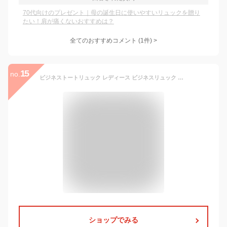
70代向けのプレゼント｜母の誕生日に使いやすいリュックを贈り
たい！肩が痛くないおすすめは？
全てのおすすめコメント
(
1
件)
>
15
no.
ビジネストートリュック レディース ビジネスリュック 通勤 きれいめ 小さめ 2wayリュック リュック通勤 レディース通勤 2wayトート 軽量 ブランド リュックになるトートバッグ A4 おしゃれ 女性 30代40代50代 55105母の日 プレゼント 実用的 オシャレ バッグギフト
ショップでみる