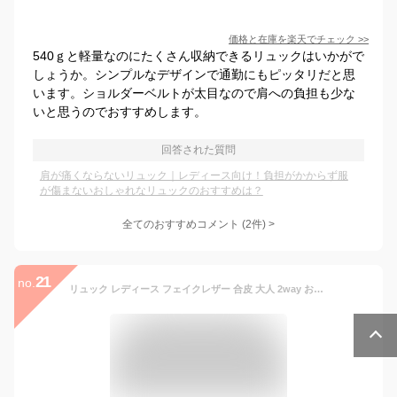
価格と在庫を
楽天
でチェック
>>
540ｇと軽量なのにたくさん収納できるリュックはいかがで
しょうか。シンプルなデザインで通勤にもピッタリだと思
います。ショルダーベルトが太目なので肩への負担も少な
いと思うのでおすすめします。
回答された質問
肩が痛くならないリュック｜レディース向け！負担がかからず服
が傷まないおしゃれなリュックのおすすめは？
全てのおすすめコメント
(
2
件)
>
21
no.
リュック レディース フェイクレザー 合皮 大人 2way おしゃれ リュックサック バックパック バッグ ママバッグ A4対応 B5サイズ かばん 通勤 通学 ミニリュック キレイめ オシャレ 旅行 ブラック ホワイト オーク FunnyJinx ファニージンクス オールシーズン TR173