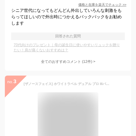
価格と在庫を
楽天
でチェック
>>
シニア世代になってもどんどん外出していろんな刺激をも
らってほしいので外出時につかえるバックパックをお勧め
します
回答された質問
70代向けのプレゼント｜母の誕生日に使いやすいリュックを贈り
たい！肩が痛くないおすすめは？
全てのおすすめコメント
(
12
件)
>
3
no.
[ザノースフェイス] ホワイトラベル デュアル プロ IIIバックパックパック スクールリュック バックパック DUAL PRO III BACKPACK 全2カラー (CREAM) [並行輸入品]