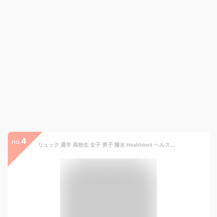
4
no.
リュック 通学 高校生 女子 男子 撥水 Healthknit ヘルスニット HKB1156 リュック レディース メンズ おしゃれ 大容量 軽量 軽い リュックサック 13L かわいい マザーズバッグ 高校生 中学生 B4 A4 デイパック バックパック 多収納 無地 カラフル 黒 ブラック 白 ホワイト