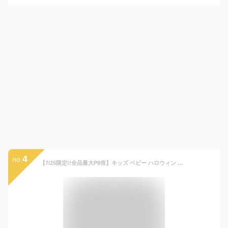
4
no.
【7/25限定!!全品最大P8倍】キッズ ベビー ハロウィン 帽子 ベレー帽 ニット帽 かぼちゃ パンプキン 子供 幼児 コスプレ オレンジ ブラック 46-50cm