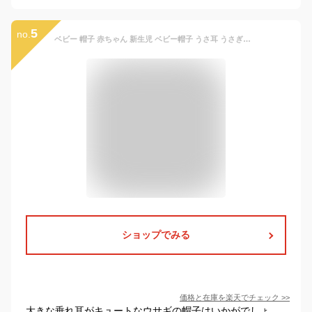
5
no.
ベビー 帽子 赤ちゃん 新生児 ベビー帽子 うさ耳 うさぎ耳付き ニット帽子 ボンネット うさぎ 秋冬 冬 男の子 女の子 かわいい 保育園 着ぐるみ ハーフバースデー 1歳 誕生日 46cm 48 50 cm 王冠 韓国 ベビー服 出産祝い おくるみ ガーゼ プレゼント【楽ギフ_○○】 【-】
ショップでみる
価格と在庫を
楽天
でチェック
>>
大きな垂れ耳がキュートなウサギの帽子はいかがでしょ