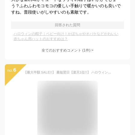
う？ふわふわモコモコの優しい手触りで暖かいのも良いで
すね。普段使いがしやすいのも素敵です。
回答された質問
ハロウィンの帽子｜ベビー向け！かぼちゃやオバケなどかわいい
赤ちゃん用ハットのおすすめは？
全てのおすすめコメント
(
1
件)
>
6
no.
【最大半額 SALE!!】 最短翌日【楽天1位!!】 ハロウィン 衣装 子供 ベビー 赤ちゃん キッズ 仮装 男の子 女の子 フォト コス コスチューム ベビー服 60 70 80 90 60cm 70cm 80cm 90cm コスプレ お化け おばけ かぼちゃ ブラック 保育園 幼稚園 幽霊 コウモリ ズボン レ