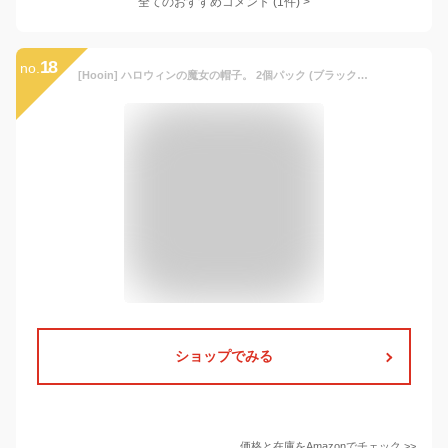
全てのおすすめコメント
(
1
件)
>
18
no.
[Hooin] ハロウィンの魔女の帽子。 2個パック (ブラック&パープル)
ショップでみる
価格と在庫を
Amazon
でチェック
>>