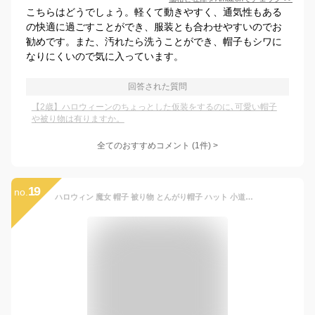
こちらはどうでしょう。軽くて動きやすく、通気性もある
の快適に過ごすことができ、服装とも合わせやすいのでお
勧めです。また、汚れたら洗うことができ、帽子もシワに
なりにくいので気に入っています。
回答された質問
【2歳】ハロウィーンのちょっとした仮装をするのに､可愛い帽子
や被り物は有りますか。
全てのおすすめコメント
(
1
件)
>
19
no.
ハロウィン 魔女 帽子 被り物 とんがり帽子 ハット 小道具 ハロウィンコスプレ 小物 子供 大人用 無地 星柄 キッズ お化け ぼうし キャップ ヘッドアクセサリー 魔法使い 巫女 コスプレ衣装 変装グッズ ハロウィン仮装 ステージ コスチューム こすぷれキラキラ