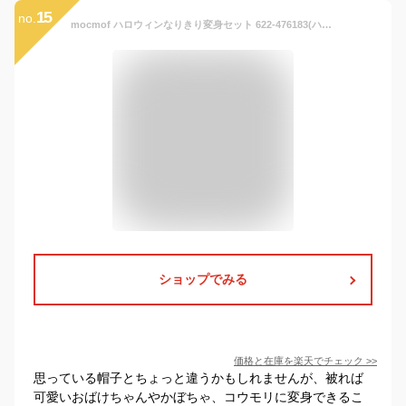
15
no.
mocmof ハロウィンなりきり変身セット 622-476183(ハロウィン 仮装 子供 赤ちゃん フード ブルマ セット 男の子 女の子 かぼちゃ お化け コウモリ ベビー セットアップ 被り物 かぼちゃパンツ かわいい おしゃれ コスプレ 変装 秋 冬 記念撮影 写真)
ショップでみる
価格と在庫を
楽天
でチェック
>>
思っている帽子とちょっと違うかもしれませんが、被れば
可愛いおばけちゃんやかぼちゃ、コウモリに変身できるこ