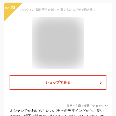
20
no.
ハロウィン 衣装 子供 かぼちゃ 着ぐるみ カボチャ抱き枕 コスプレ衣装 子供 2歳 ハロウィン コスプレ 小学生 南瓜 ハロウィン かぼちゃ 女の子 仮装 男の子 靴カバー ベレー帽 可愛い クリスマス コスチューム パーティー 演出服 幼稚園 学園祭 cosplay 写真撮影 90-140cm
ショップでみる
価格と在庫を
楽天
でチェック
>>
オシャレでかわいらしいカボチャのデザインだから、良い