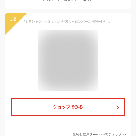
2
no.
[ミラシック] ハロウィン かぼちゃロンパース 帽子付き ベビー コスチューム 子供 衣装 仮装 コスプレ 赤ちゃん 新生児 幼児 男の子 女の子 着ぐるみ カバーオール 記念撮影 出産祝い ハーフバースデー プレゼント ギフト 80cm TN-PPCT-OR-80
ショップでみる
価格と在庫を
Amazon
でチェック
>>