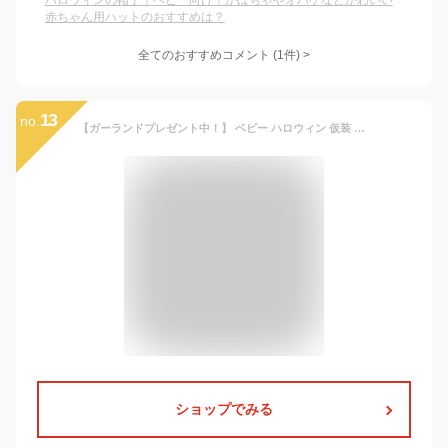
ハロウィンの帽子｜ベビー向け！かぼちゃやオバケなどかわいい
赤ちゃん用ハットのおすすめは？
全てのおすすめコメント
(
1
件)
>
13
no.
【ガーランドプレゼント中！】 ベビー ハロウィン 仮装 かぼちゃ 帽子セット 赤ちゃん コスプレ ジャック オー ランタン 80 90 100 cm リンクコーデ お揃い 出産祝い ギフト おまけ ガーランド /ハロウィントップス
ショップでみる