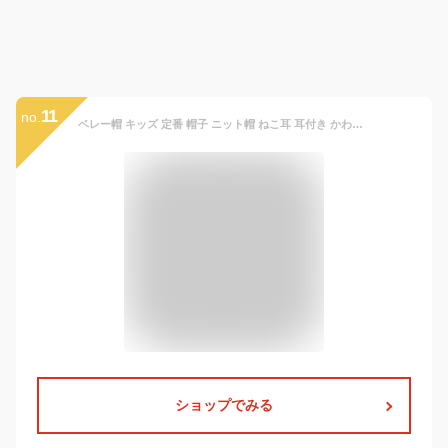
11
no.
ベレー帽 キッズ 定番 帽子 ニット帽 ねこ耳 耳付き かわいい 可愛い カジュアル おしゃれ オシャレ 女の子 男の子 秋 冬 暖かい 防寒 お出かけ 子供 子ども ベビー 幼児 園児 ギフト
ショップでみる