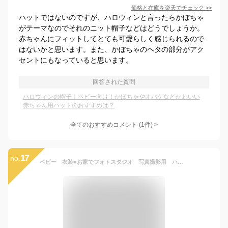
価格と在庫を
楽天
でチェック
>>
ハットではないのですが、ハロウィンと言ったらかぼちゃ
がテーマなのでそれのニット帽子などはどうでしょうか。
赤ちゃんにフィットしてとても可愛らしく感じられるので
はないかと思います。また、かぼちゃのヘタの部分がアク
セントにもなっていると思います。
回答された質問
ハロウィンの帽子｜ベビー向け！かぼちゃやオバケなどかわいい
赤ちゃん用ハットのおすすめは？
全てのおすすめコメント
(
1
件)
>
17
no.
ベビー 衣装■お家でフォトスタジオ 写真撮影用 ハロウィンなりきりニット帽■ハロウィン 子供/なりきり キャップ/出産祝い/ベビー服/赤ちゃん/ベビー帽子/ニット帽/ハロウィン 衣装/誕生記念/記念撮影/ハロウィンパーティ/簡単仮装/新生児 衣装/ニューボーン【楽ギフ】