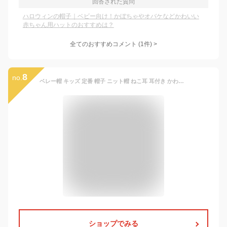
回答された質問
ハロウィンの帽子｜ベビー向け！かぼちゃやオバケなどかわいい
赤ちゃん用ハットのおすすめは？
全てのおすすめコメント
(
1
件)
>
8
no.
ベレー帽 キッズ 定番 帽子 ニット帽 ねこ耳 耳付き かわいい 可愛い カジュアル おしゃれ オシャレ 女の子 男の子 秋 冬 暖かい 防寒 お出かけ 子供 子ども ベビー 幼児 園児 ギフト
ショップでみる