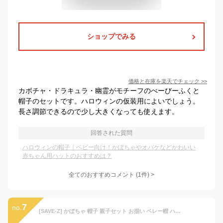
ショップでみる
価格と在庫を
楽天
でチェック
>>
カボチャ・ドラキュラ・幽霊がモチーフのべーびーふくと
帽子のセットです。ハロウィンの仮装用によいでしょう。
長さ調節できるので少し大きくなっても使えます。
回答された質問
ハロウィンの帽子｜ベビー向け！かぼちゃやオバケなどかわいい
赤ちゃん用ハットのおすすめは？
全てのおすすめコメント
(
1
件)
>
7
no.
[SAVE-Z] かぼちゃ 帽子 親子セット お揃い ベレー帽 ハロウィン パンプキン ニット帽 2個セット Halloween なりきり コスプレ 仮装 (親子セット)