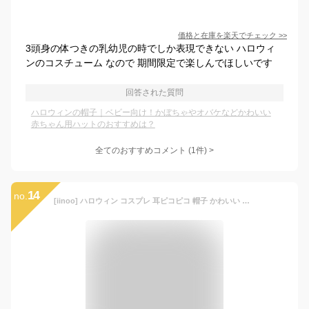
価格と在庫を
楽天
でチェック
>>
3頭身の体つきの乳幼児の時でしか表現できない ハロウィ
ンのコスチューム なので 期間限定で楽しんでほしいです
回答された質問
ハロウィンの帽子｜ベビー向け！かぼちゃやオバケなどかわいい
赤ちゃん用ハットのおすすめは？
全てのおすすめコメント
(
1
件)
>
14
no.
[iinoo] ハロウィン コスプレ 耳ピコピコ 帽子 かわいい 仮装 イベント パーティーグッズ (カボチャ