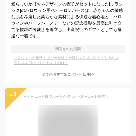
愛らしいかぼちゃデザインの帽子がセットになった[ミラシ
ック]のハロウィン用ベビーロンパースは、赤ちゃんの敏感
な肌を考慮した柔らかな素材による快適な着心地と、ハロ
ウィンやハーフバースデーなどの記念撮影を最高に引き立
てる抜群の可愛さを両立し、出産祝いのギフトとしても最
適な一着です。
回答された質問
ハロウィンの帽子｜ベビー向け！かぼちゃやオバケなどかわいい
赤ちゃん用ハットのおすすめは？
全てのおすすめコメント
(
1
件)
>
3
no.
ベビー ニット帽 フルーツ かぼちゃ ベビーニット帽 赤ちゃん 子供 男の子 女の子 かわいい ペアルック お揃い コーデ 兄弟 姉妹 双子 子供服 防寒 ニット帽子 秋 冬 春 0歳 1歳 2歳 3歳 プレゼント 保育園 幼稚園