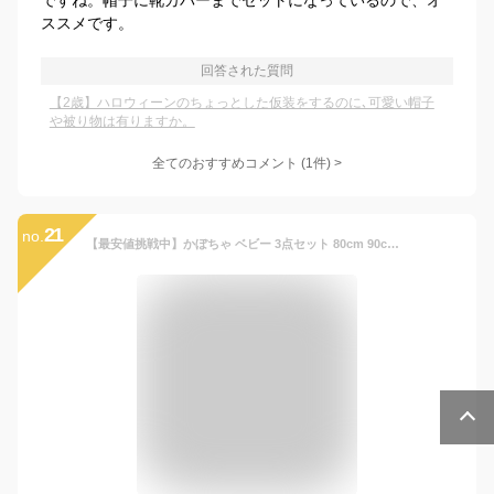
ですね。帽子に靴カバーまでセットになっているので、オ
ススメです。
回答された質問
【2歳】ハロウィーンのちょっとした仮装をするのに､可愛い帽子
や被り物は有りますか。
全てのおすすめコメント
(
1
件)
>
21
no.
【最安値挑戦中】かぼちゃ ベビー 3点セット 80cm 90cm HALLOWEEN ハロウィン 衣装 コスプレ 帽子 靴下 キッズ オレンジ パンプキン ジャックオーランタン ベビー 着ぐるみ 子供 仮装 子供服 赤ちゃん ハロウィーン なりきり コスチューム オレンジ ネコポス送料無料