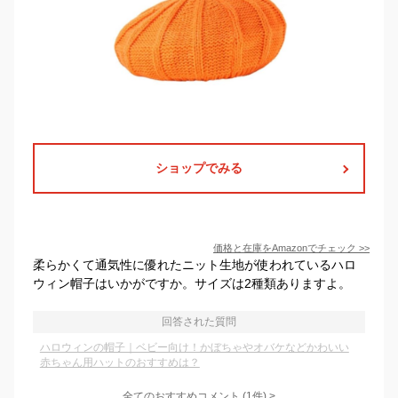
ショップでみる
価格と在庫を
Amazon
でチェック
>>
柔らかくて通気性に優れたニット生地が使われているハロ
ウィン帽子はいかがですか。サイズは2種類ありますよ。
回答された質問
ハロウィンの帽子｜ベビー向け！かぼちゃやオバケなどかわいい
赤ちゃん用ハットのおすすめは？
全てのおすすめコメント
(
1
件)
>