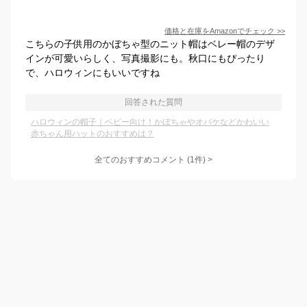
価格と在庫を
Amazon
でチェック
>>
こちらの子供用のかぼちゃ型のニット帽はベレー帽のデザ
インが可愛いらしく、写真撮影にも。秋口にもぴったり
で、ハロウィンにもいいですね
回答された質問
ハロウィンの帽子｜ベビー向け！かぼちゃやオバケなどかわいい
赤ちゃん用ハットのおすすめは？
全てのおすすめコメント
(
1
件)
>