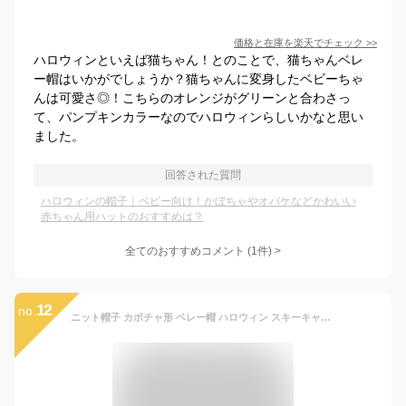
価格と在庫を
楽天
でチェック
>>
ハロウィンといえば猫ちゃん！とのことで、猫ちゃんベレ
ー帽はいかがでしょうか？猫ちゃんに変身したベビーちゃ
んは可愛さ◎！こちらのオレンジがグリーンと合わさっ
て、パンプキンカラーなのでハロウィンらしいかなと思い
ました。
回答された質問
ハロウィンの帽子｜ベビー向け！かぼちゃやオバケなどかわいい
赤ちゃん用ハットのおすすめは？
全てのおすすめコメント
(
1
件)
>
12
no.
ニット帽子 カボチャ形 ベレー帽 ハロウィン スキーキャップ ビーニーキャップ ニット 帽子 冬 ウォーマー かぎ針編み 写真撮影 プロップ ハット 女性用