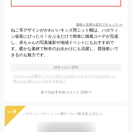
価格と在庫を
楽天
でチェック
>>
ねこ耳デザインがかわいいキッズ用ニット帽は、ハロウィ
ン仮装にぴったり！かぶるだけで簡単に猫風コーデが完成
し、赤ちゃんの写真撮影や地域イベントにもおすすめで
す。暖かな素材で秋冬のお出かけにも活躍し、普段使いで
きるのも魅力です。
回答された質問
ハロウィンの帽子｜ベビー向け！かぼちゃやオバケなどかわいい
赤ちゃん用ハットのおすすめは？
全てのおすすめコメント
(
1
件)
>
9
no.
ハロウィン ベビー ニット帽子 ベレー帽 仮装 かぼちゃ 子供服 ベビー服 Halloween 【予約商品】【納期7～14日程度】