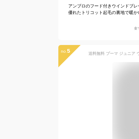
アンブロのフード付きウインドブレ
優れたトリコット起毛の裏地で暖か
全
5
no.