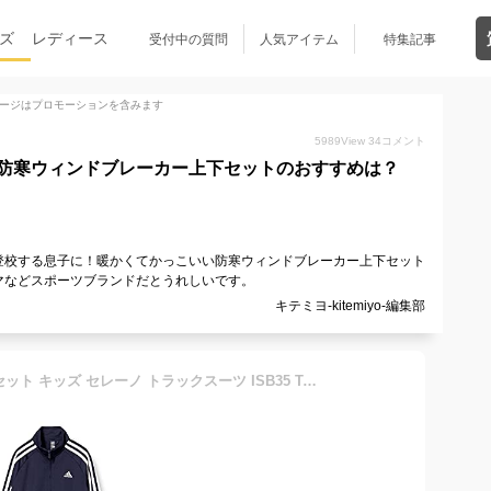
ズ
レディース
受付中の質問
人気アイテム
特集記事
ージはプロモーションを含みます
5989
View
34
コメント
防寒ウィンドブレーカー上下セットのおすすめは？
登校する息子に！暖かくてかっこいい防寒ウィンドブレーカー上下セット
マなどスポーツブランドだとうれしいです。
キテミヨ-kitemiyo-編集部
[アディダス] ジャージ上下セット キッズ セレーノ トラックスーツ ISB35 Top:レジェンドインク/ホワイト Bottom:レジェンドインク/ホワイト(GS8906) 150