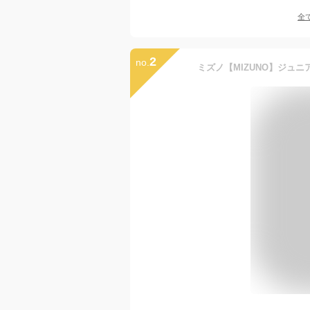
全
2
no.