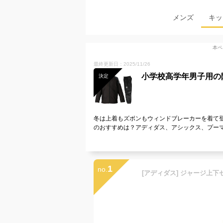
メンズ
キッ
本ペ
最終更新日：2025/11/26
小学校高学年男子用の
決定
冬は上着もズボンもウィンドブレーカーを着て
のおすすめは？アディダス、アシックス、プー
1
no.