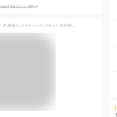
てのおすすめコメント
(
3
件)
>
ミズノ【MIZUNO】ジュニア JR 温(ぬく) ジャケットパンツセット 32JGB932 ウォーマー 上下セット 2024秋冬 (子供用/男の子/女の子/小学生/ウォーマー上下/ブレーカー上下/ウィンドブレーカー/トレーニングウェア/スポーツウェア/ブレスサーモ/運動会)