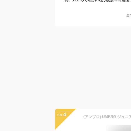
も、バイクや車からの視認性も高ま
全
4
no.