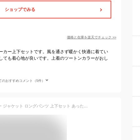
ショップでみる
価格と在庫を
楽天
でチェック
>>
ーカー上下セットです。風を通さず暖かく快適に着てい
しても着心地が良いです。上着のツートンカラーがおし
てのおすすめコメント（5件）
[ケレメ] ウインドブレーカー ジャケット ロングパンツ 上下セット あったか 裏起毛 KZ19F884 キッズ ブラック/レッド 日本 150 (日本サイズ150 相当)