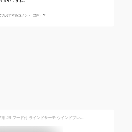
り安心ですね。
てのおすすめコメント（2件）
(アンブロ) UMBRO ジュニア用 JR フード付 ラインドサーモ ウインドブレーカー上下セット 裏地:トリコット起毛 UMJQJF30/UMJQJG30 (NVYxNVY ネイビー, 160)