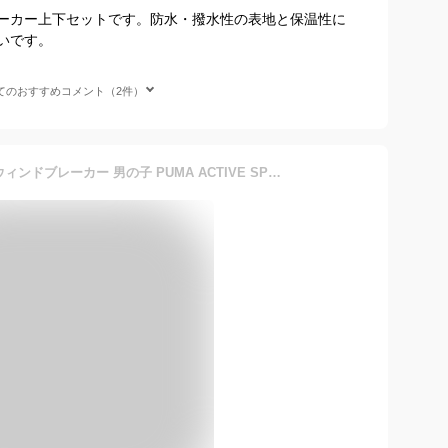
ーカー上下セットです。防水・撥水性の表地と保温性に
いです。
てのおすすめコメント（2件）
送料無料 プーマ ジュニア ウィンドブレーカー 男の子 PUMA ACTIVE SPORTS ウーブン トリコット ジャケット ロングパンツ セットアップ 裏トリコット起毛 130-160cm 子供服 トレーニング スポーツウェア こども 男児 上下組 ブランド アパレル/677717-677718【pu22pd】