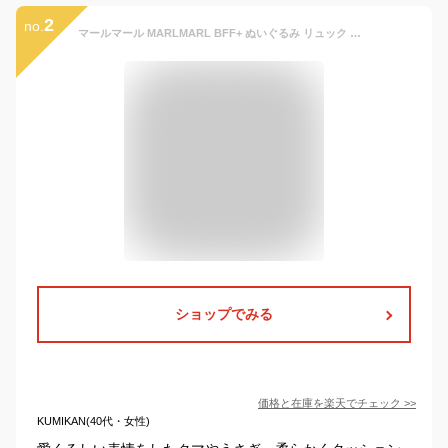
2
no.
マールマール MARLMARL BFF+ ぬいぐるみ リュック 【多機能ぬいぐるみ】 ファーストトイ 赤ちゃん リュック ベビー リュック 男の子 女の子 名入れ刺繍 【おしゃぶり装着リング】 ボア うさぎ くま 出産祝い ギフト ベビー 赤ちゃん キッズ 子供 プレゼント ギフト
ショップでみる
価格と在庫を
楽天
でチェック
>>
KUMIKAN(40代・女性)