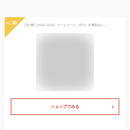
16
no.
【全4種】MARLMARL マールマール：BFF+ 多機能ぬいぐるみリュック［ラッピング.のし.メッセージ無料］リュック／クッション／肩紐に名入れ刺しゅう可／出産祝い／誕生日祝い／ベビー／キッズ／男の子／女の子／ギフト／プレゼント／送料無料
ショップでみる