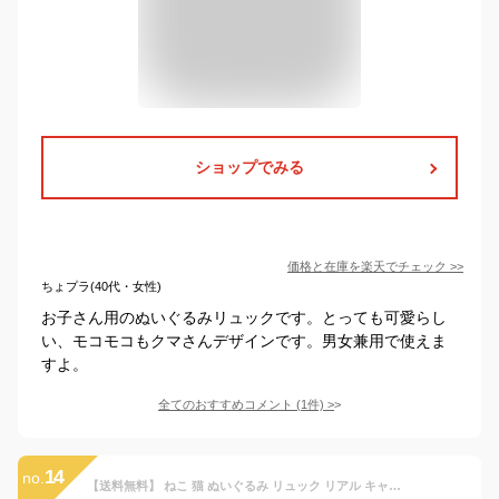
ショップでみる
価格と在庫を
楽天
でチェック
>>
ちょプラ(40代・女性)
お子さん用のぬいぐるみリュックです。とっても可愛らし
い、モコモコもクマさんデザインです。男女兼用で使えま
すよ。
全てのおすすめコメント
(
1
件)
>
14
no.
【送料無料】 ねこ 猫 ぬいぐるみ リュック リアル キャラクター ユニーク おもしろ キャット ネコ 可愛い 大人 子ども キッズ レディース メンズ ふわふわ フワフワ にゃんこ ニャンズ 個性的 プレゼント ギフト 誕生日 クリスマス 鞄 バッグ ショルダーバッグ ハチワレ