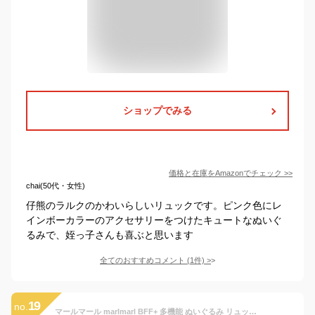
ショップでみる
価格と在庫を
Amazon
でチェック
>>
chai(50代・女性)
仔熊のラルクのかわいらしいリュックです。ピンク色にレ
インボーカラーのアクセサリーをつけたキュートなぬいぐ
るみで、姪っ子さんも喜ぶと思います
全てのおすすめコメント
(
1
件)
>
19
no.
マールマール marlmarl BFF+ 多機能 ぬいぐるみ リュック 転倒防止 クッション おしゃぶりリング付き 肩紐に 名入れ刺繍可能 うさぎ/くま