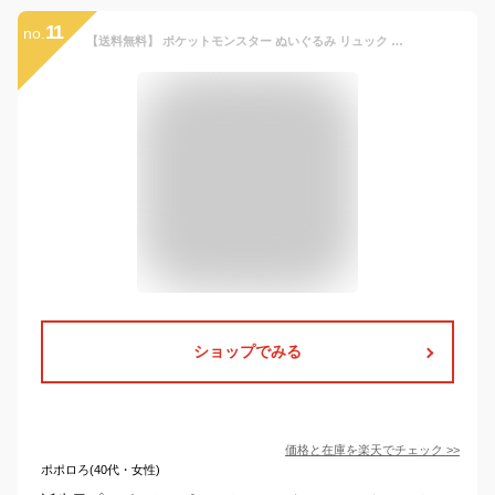
11
no.
【送料無料】 ポケットモンスター ぬいぐるみ リュック リュックサック バッグ バック キッズ 男の子 女の子 幼児 小学生 男の子 女の子 ポケモン ピカチュウ ふわふわ かばん グッズ かわいい カビゴン イーブイ ミュウ リザードン ミミッキュ ゲンガー ポッチャマ
ショップでみる
価格と在庫を
楽天
でチェック
>>
ポポロろ(40代・女性)