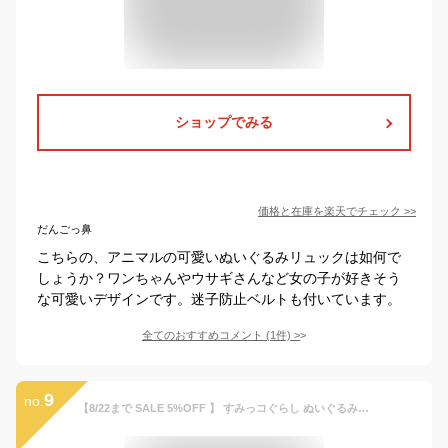
ショップでみる
価格と在庫を
楽天
でチェック
>>
だんごっ鼻
こちらの、アニマルの可愛いぬいぐるみリュックは如何で
しょうか？ワンちゃんやウサギさんなど女の子が好きそう
な可愛いデザインです。迷子防止ベルトも付いています。
全てのおすすめコメント
(
1
件)
>
9
no.
【8/22まで SALE 5%OFF 】 すみっコぐらし ぬいぐるみリュック リュックサック バッグ かわいい キッズ こども 子供 幼稚園 保育園 小学校 男の子 女の子 しろくま ねこ とかげ えびふらいのしっぽ