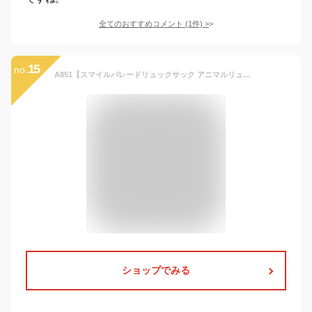
全てのおすすめコメント
(
1
件)
>
15
no.
A851【スマイルパレードリュックサック アニマルリュック ウサギカエル イルカゾウライオンレッサーパンダ動物ぬいぐるみリュックデイバックコービーコービーサンレモンウイング 赤ちゃん COBE COBE 幼稚園 ぞうさんうさぎ 多機能ぬいぐるみ ベビーリュック キッズリュック.
ショップでみる