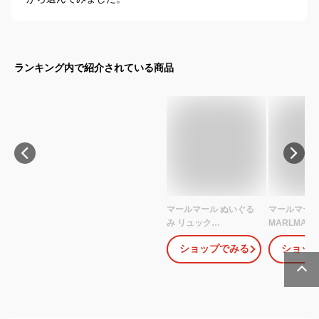
ランキング内で紹介されている商品
マールマール ぬいぐる
マールマー
み リュック
MARLMARL
MARLMARL BFF+ 【名
ぐるみ リュ
ショップでみる
ショッ
入れ対応】【 多機能ぬ
能ぬいぐるみ
いぐるみ 】( 赤ちゃん ベ
ストトイ 赤
ビー 女の子 男の子 ぬい
ック ベビー 
ぐるみ 人形 リュック バ
の子 女の子
ックパック ヘッドガー
【おしゃぶ
ド コットン くま うさぎ
グ】 ボア う