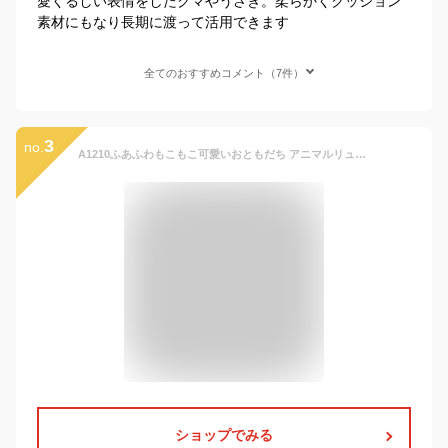
愛くるしい表情をしたクマやうさぎ。柔らかくクッション
素材にもなり長期に渡って活用できます
全てのおすすめコメント（7件）
3
no.
A1210ふあふわもこもこ可愛いおともだち アニマルリュック 多機能ぬいぐるみ 犬 テディベアー くま クマ 三毛猫 ネコ うさぎ カエル かえるリュックサック キッズリュック 動物ぬいぐるみ リュック デイバック 子供用 幼児 赤ちゃん 幼稚園 小学生 かわいい ベビーリュック.
ショップでみる