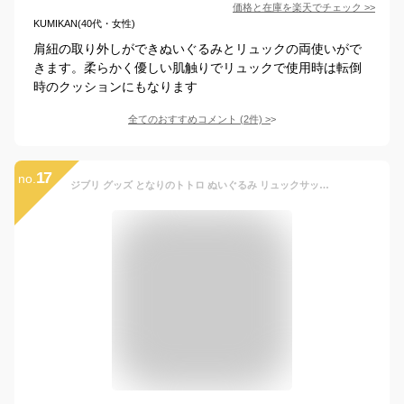
価格と在庫を
楽天
でチェック
>>
KUMIKAN(40代・女性)
肩紐の取り外しができぬいぐるみとリュックの両使いがで
きます。柔らかく優しい肌触りでリュックで使用時は転倒
時のクッションにもなります
全てのおすすめコメント
(
2
件)
>
17
no.
ジブリ グッズ となりのトトロ ぬいぐるみ リュックサック 大トトロ笑い 大(L) スタジオジブリ ジブリ グッズ ととろ トトロ ぬいぐるみ リュック