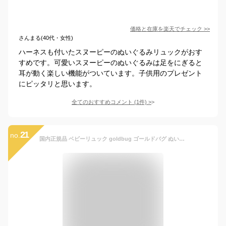
価格と在庫を
楽天
でチェック
>>
さんまる(40代・女性)
ハーネスも付いたスヌーピーのぬいぐるみリュックがおす
すめです。可愛いスヌーピーのぬいぐるみは足をにぎると
耳が動く楽しい機能がついています。子供用のプレゼント
にピッタリと思います。
全てのおすすめコメント
(
1
件)
>
21
no.
国内正規品 ベビーリュック goldbug ゴールドバグ ぬいぐるみ ハーネス リュック リュックサック 迷子 ひも 紐 子供用 子供 男の子 女の子 一升餅 迷子紐 RSL 洗濯可 迷子ハーネス 迷子リュック キッズ ベビー プレゼント ギフト 誕生日 出産祝い かわいい どうぶつ