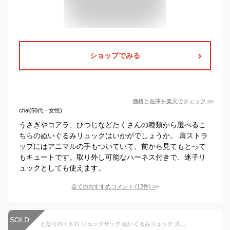
ショップでみる
価格と在庫を
楽天
でチェック
>>
chai(50代・女性)
うさぎやコアラ、ひつじなどたくさんの種類から選べるこ
ちらのぬいぐるみリュックはいかがでしょうか。 肩ストラ
ップにはアニマルの手もついていて、前から見てもとって
もキュートです。取り外し可能なハーネス付きで、迷子リ
ュックとしても使えます。
全てのおすすめコメント
(
12
件)
>
SOLD
となりのトトロ リュックサック ぬいぐるみリュック 大トトロ 笑い Lサイズ pz-sar10【P】