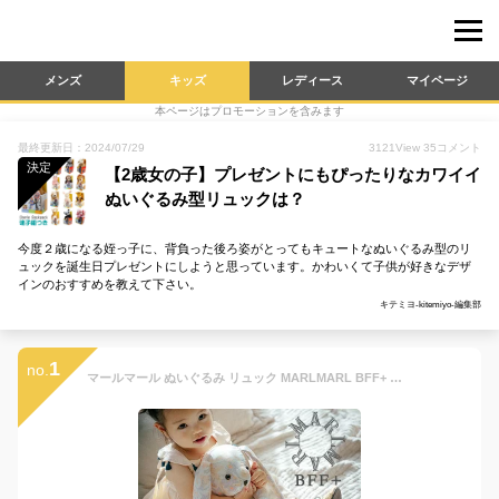
メンズ
キッズ
レディース
マイページ
本ページはプロモーションを含みます
最終更新日：2024/07/29
3121
View
35
コメント
決定
【2歳女の子】プレゼントにもぴったりなカワイイ
ぬいぐるみ型リュックは？
今度２歳になる姪っ子に、背負った後ろ姿がとってもキュートなぬいぐるみ型のリ
ュックを誕生日プレゼントにしようと思っています。かわいくて子供が好きなデザ
インのおすすめを教えて下さい。
キテミヨ-kitemiyo-編集部
1
no.
マールマール ぬいぐるみ リュック MARLMARL BFF+ 【名入れ対応】【 多機能ぬいぐるみ 】( 赤ちゃん ベビー 女の子 男の子 ぬいぐるみ 人形 リュック バックパック ヘッドガード コットン くま うさぎ 可愛い かわいい おしゃれ 出産祝い プレゼント ギフト ) 【即納】