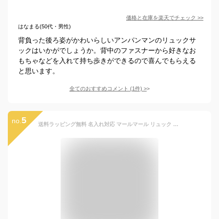
価格と在庫を
楽天
でチェック
>>
はなまる(50代・男性)
背負った後ろ姿がかわいらしいアンパンマンのリュックサ
ックはいかがでしょうか。背中のファスナーから好きなお
もちゃなどを入れて持ち歩きができるので喜んでもらえる
と思います。
全てのおすすめコメント
(
1
件)
>
5
no.
送料ラッピング無料 名入れ対応 マールマール リュック ぬいぐるみ MARLMARL BFF+ 2WAY ヘッドガード 転倒防止 ごっつん防止 多機能 出産祝い ギフト ファーストトイ【ナチュラルリビング】