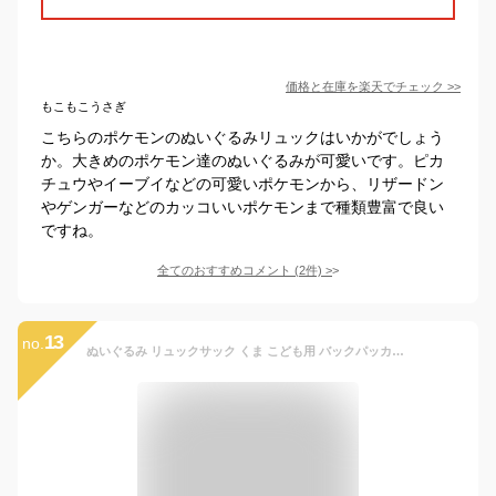
価格と在庫を
楽天
でチェック
>>
もこもこうさぎ
こちらのポケモンのぬいぐるみリュックはいかがでしょう
か。大きめのポケモン達のぬいぐるみが可愛いです。ピカ
チュウやイーブイなどの可愛いポケモンから、リザードン
やゲンガーなどのカッコいいポケモンまで種類豊富で良い
ですね。
全てのおすすめコメント
(
2
件)
>
13
no.
ぬいぐるみ リュックサック くま こども用 バックパッカーズベア バックパック 可愛い おむつバッグ キッズ クマ テディベア かばん カバン お出かけ