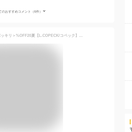
てのおすすめコメント（6件）
＼全品8％OFF／＜1000円ポッキリ＞%OFF20夏【L.COPECK/コペック】小花柄 キュロット≪100cm 110cm 120cm 130cm 140cm≫子供服 キッズ 女の子 女児 子ども≪店頭受取対応商品≫