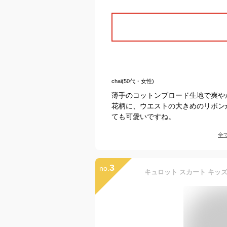
chai(50代・女性)
薄手のコットンブロード生地で爽や
花柄に、ウエストの大きめのリボン
ても可愛いですね。
全
3
no.