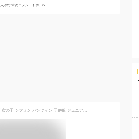
てのおすすめコメント
(
1
件)
>
キュロット スカート キッズ 女の子 シフォン パンツイン 子供服 ジュニア服 アイボリー ロゴ /ネイビー 花柄 /ラベンダー チェック /黒 ドット 身長140/150/160cm ニッセン nissen