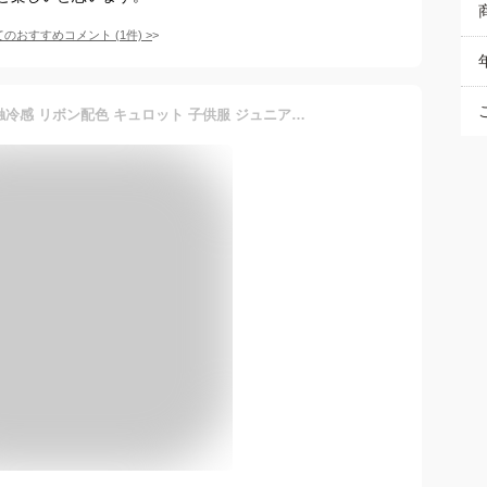
てのおすすめコメント
(
1
件)
>
スカート キッズ 女の子 接触冷感 リボン配色 キュロット 子供服 ジュニア服 夏 ネイビー/ネイビー チェック柄 /ブルー/ブルー系 花柄 身長140/150/160cm ニッセン nissen