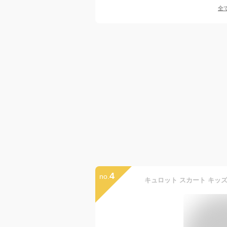
全
4
no.