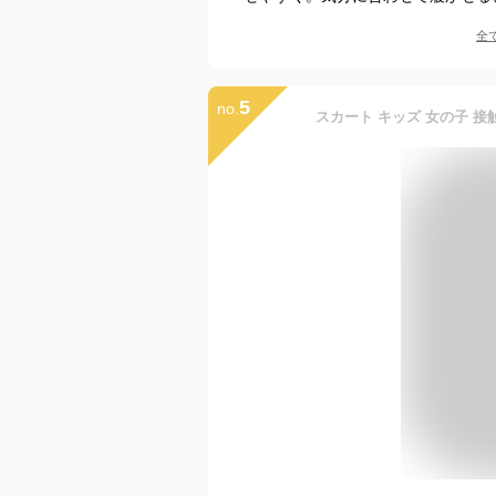
全
5
no.