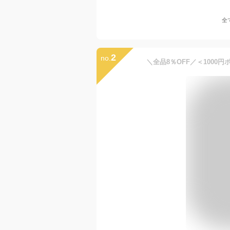
全
2
no.