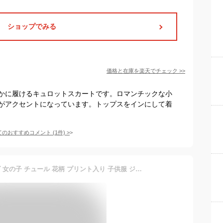
ショップでみる
価格と在庫を
楽天
でチェック
>>
かに履けるキュロットスカートです。ロマンチックな小
がアクセントになっています。トップスをインにして着
てのおすすめコメント
(
1
件)
>
キュロット スカート キッズ 女の子 チュール 花柄 プリント入り 子供服 ジュニア服 サックス/ラベンダー 身長100/110/120/130cm ニッセン nissen