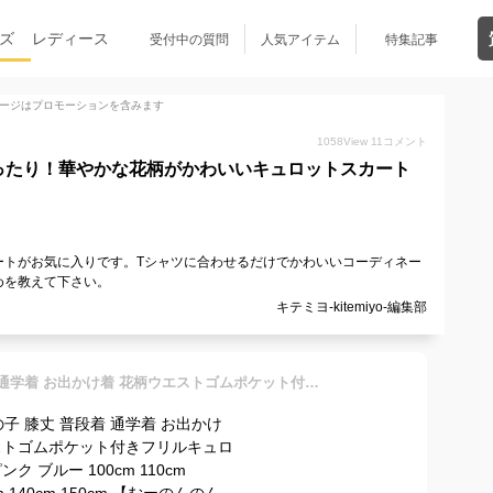
ズ
レディース
受付中の質問
人気アイテム
特集記事
ージはプロモーションを含みます
1058
View
11
コメント
ったり！華やかな花柄がかわいいキュロットスカート
ートがお気に入りです。Tシャツに合わせるだけでかわいいコーディネー
めを教えて下さい。
キテミヨ-kitemiyo-編集部
子供服 女の子 膝丈 普段着 通学着 お出かけ着 花柄ウエストゴムポケット付きフリルキュロットパンツ ピンク ブルー 100cm 110cm 120cm 130cm 140cm 150cm 【むーのんのん moononnon】