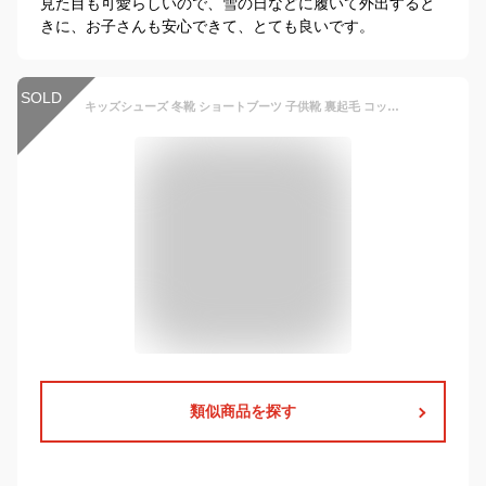
見た目も可愛らしいので、雪の日などに履いて外出すると
きに、お子さんも安心できて、とても良いです。
SOLD
キッズシューズ 冬靴 ショートブーツ 子供靴 裏起毛 コットン 中綿 ベビー 女の子 男の子 防寒 暖かい 厚手 ローヒール 通園通学 ジュニアシューズ スノーブーツ ウィンターブーツ 14cm 15cm 17cm 19cm 20cm 21cm 22cm 23cm dt079x1
類似商品を探す