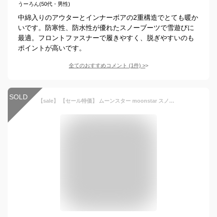
うーろん(50代・男性)
中綿入りのアウターとインナーボアの2重構造でとても暖か
いです。防寒性、防水性が優れたスノーブーツで雪遊びに
最適。フロントファスナーで履きやすく、脱ぎやすいのも
ポイントが高いです。
全てのおすすめコメント
(
1
件)
>
SOLD
【sale】 【セール特価】 ムーンスター moonstar スノーブーツ 女の子用ウィンターブーツ (スノトレ スノーブーツ スパイク 長靴 子供靴 冬靴 ガールズ 防水 防滑 防寒 ピンク ブラック)［子供用］