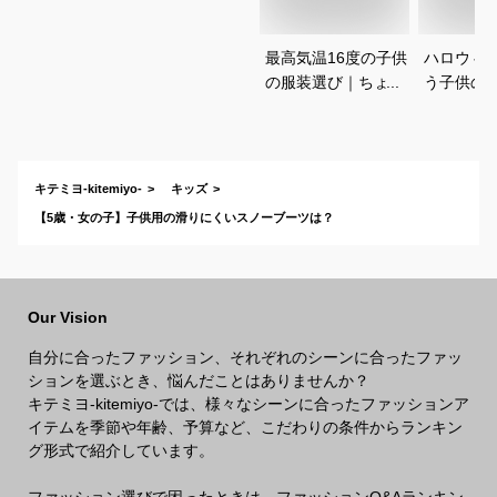
最高気温16度の子供
ハロウィ
の服装選び｜ちょう
う子供の
どいい重ね着コーデ
コスプレ
を教えてください
は？
キテミヨ-kitemiyo-
キッズ
【5歳・女の子】子供用の滑りにくいスノーブーツは？
Our Vision
自分に合ったファッション、それぞれのシーンに合ったファッ
ションを選ぶとき、悩んだことはありませんか？
キテミヨ-kitemiyo-では、様々なシーンに合ったファッションア
イテムを季節や年齢、予算など、こだわりの条件からランキン
グ形式で紹介しています。