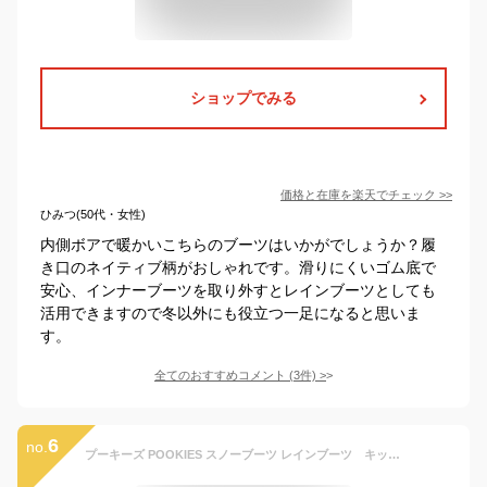
ショップでみる
価格と在庫を
楽天
でチェック
>>
ひみつ(50代・女性)
内側ボアで暖かいこちらのブーツはいかがでしょうか？履
き口のネイティブ柄がおしゃれです。滑りにくいゴム底で
安心、インナーブーツを取り外すとレインブーツとしても
活用できますので冬以外にも役立つ一足になると思いま
す。
全てのおすすめコメント
(
3
件)
>
6
no.
プーキーズ POOKIES スノーブーツ レインブーツ キッズ PK-EB510 ボア取り外し可能 スノーシューズ 完全防水 子供用長靴 あったかボア