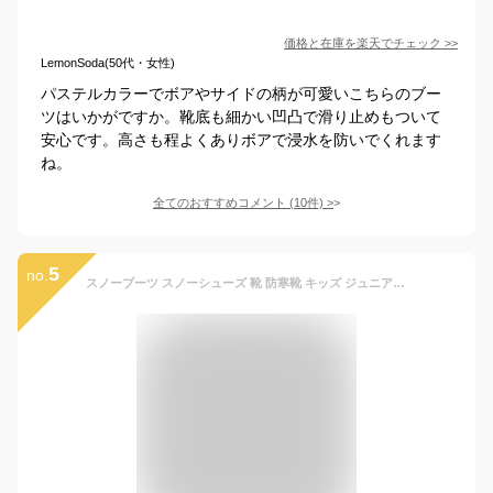
価格と在庫を
楽天
でチェック
>>
LemonSoda(50代・女性)
パステルカラーでボアやサイドの柄が可愛いこちらのブー
ツはいかがですか。靴底も細かい凹凸で滑り止めもついて
安心です。高さも程よくありボアで浸水を防いでくれます
ね。
全てのおすすめコメント
(
10
件)
>
5
no.
スノーブーツ スノーシューズ 靴 防寒靴 キッズ ジュニア 子供 男の子 女の子 防水 スノトレ シューズ 冬用長靴 冬用靴 ブーツ 防寒 POOKIES プーキーズ PK-EB510N