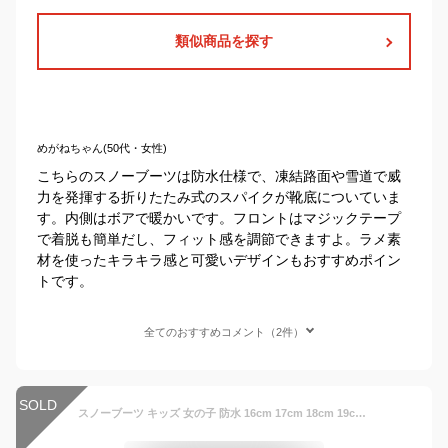
類似商品を探す
めがねちゃん(50代・女性)
こちらのスノーブーツは防水仕様で、凍結路面や雪道で威
力を発揮する折りたたみ式のスパイクが靴底についていま
す。内側はボアで暖かいです。フロントはマジックテープ
で着脱も簡単だし、フィット感を調節できますよ。ラメ素
材を使ったキラキラ感と可愛いデザインもおすすめポイン
トです。
全てのおすすめコメント（2件）
SOLD
スノーブーツ キッズ 女の子 防水 16cm 17cm 18cm 19cm スノトレ ブーツ 冬靴 ボア ウィンターブーツ 防寒 子供靴 ブーツ 雪靴 通園 幼稚園 保育園 雪遊び ベビー 女の子 子供靴 SG WPC65 Moonstar