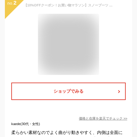
2
no.
【10%OFFクーポン！お買い物マラソン】スノーブーツ キッズ 女の子 ジュニア 防水 冬靴 防寒 レインブーツ 長靴 子供 15cm 16cm 17cm 18cm 19cm 20cm 21cm 22cm 23cm 24cm 雪 雪遊び ブーツ 小学生 子ども こども インソール
ショップでみる
価格と在庫を
楽天
でチェック
>>
kaede(30代・女性)
柔らかい素材なのでよく曲がり動きやすく、内側は全面に