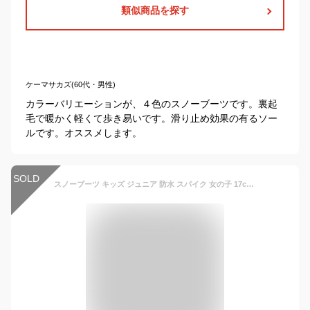
類似商品を探す
ケーマサカズ(60代・男性)
カラーバリエーションが、４色のスノーブーツです。裏起
毛で暖かく軽くて歩き易いです。滑り止め効果の有るソー
ルです。オススメします。
SOLD
スノーブーツ キッズ ジュニア 防水 スパイク 女の子 17cm 18c 19cm 20cm 21cm 22cm 23cm 24cm ムーンスター ウィンターブーツ ブーツ 北海道 防滑 あったか 雪道対応 スノトレ 秋冬 子供 靴 雪遊び moonstar HI-TEC ハイテック 入口