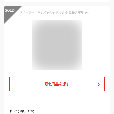
SOLD
スノーブーツ キッズ 女の子 男の子 冬 雪遊び 冬靴 キッズ ボア ショート キッズ スノーブーツ 防水 防寒 ブーツ 子供靴 遊び 激安 防滑 防水 滑らない snow boots 12.5-17.5cm 子供靴 キッズ 子供用 秋冬 裏起毛 あったか
類似商品を探す
ドラコ(30代・女性)