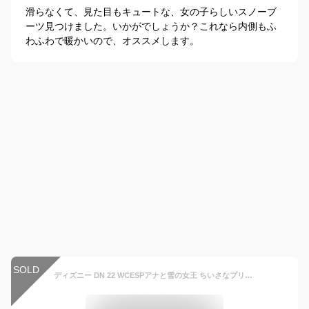
滑らなくて、見た目もキュートな、女の子らしいスノーブ
ーツ見つけました。いかがでしょうか？これなら内側もふ
わふわで暖かいので、オススメします。
SOLD
ディズニー DN 22 WCESPアナと雪の女王 ちいさなプリンセスソフィア ムーンスター スパイク付き 防水 防寒 防滑ブーツ ウィーンターブーツ スノーブーツ 月星 女の子 キッズ ジュニア 子供靴