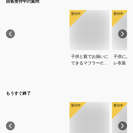
回答受付中の質問
受付中
受付中
子供と親でお揃いに
子供に人
できるマフラーのお
レ衣装｜
すすめを教えてくだ
選び方と
さい
教えてく
もうすぐ終了
受付中
受付中