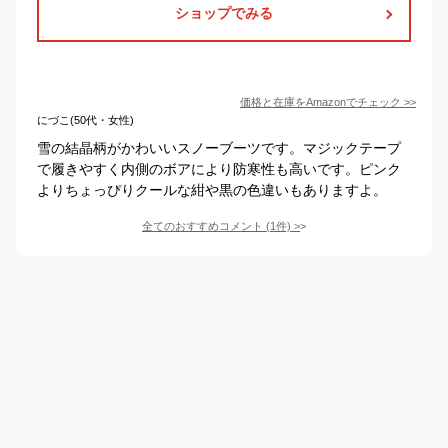
ショップでみる
価格と在庫を
Amazon
でチェック
>>
にづこ(50代・女性)
雪の結晶柄がかわいいスノーブーツです。マジックテープ
で履きやすく内側のボアにより防寒性も高いです。ピンク
よりちょっぴりクールな紺や黒の色違いもありますよ。
全てのおすすめコメント
(
1
件)
>