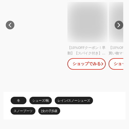
【10%OFFクーポン！早
【10%OF
割】【スパイク付き】ス
買い物マラ
ノーブーツ キッズ 女の
ブーツ キッズ
ショップでみる
ショッ
子 ジュニア スパイク
ュニア 防水 
15cm 16cm 17cm
インブーツ 
18cm 19cm 20cm
15cm 16cm
21cm 22cm 23cm
18cm 19cm
24cm [ キッズ ブーツ 子
21cm 22cm
供 雪遊び 撥水 防寒 ピン
24cm 雪 
ク ラベンダー ミント ブ
小学生 子ども
冬
シューズ/靴
レイン/スノーシューズ
ルー ]
ンソール
スノーブーツ
[女の子]5歳