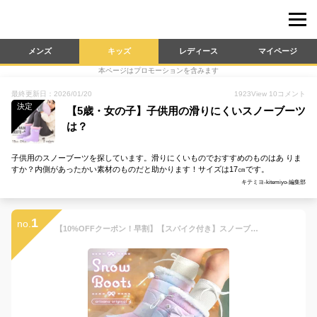
メンズ
キッズ
レディース
マイページ
本ページはプロモーションを含みます
最終更新日：2026/01/20
1923
View
10
コメント
決定
【5歳・女の子】子供用の滑りにくいスノーブーツ
は？
子供用のスノーブーツを探しています。滑りにくいものでおすすめのものはあ りま
すか？内側があったかい素材のものだと助かります！サイズは17㎝です。
キテミヨ-kitemiyo-編集部
1
no.
【10%OFFクーポン！早割】【スパイク付き】スノーブーツ キッズ 女の子 ジュニア スパイク 15cm 16cm 17cm 18cm 19cm 20cm 21cm 22cm 23cm 24cm [ キッズ ブーツ 子供 雪遊び 撥水 防寒 ピンク ラベンダー ミント ブルー ]