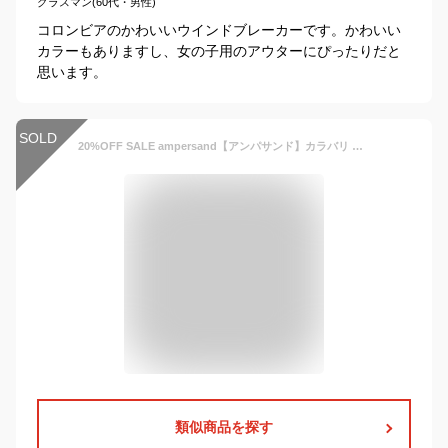
グラスマン(60代・男性)
コロンビアのかわいいウインドブレーカーです。かわいい
カラーもありますし、女の子用のアウターにぴったりだと
思います。
SOLD
20%OFF SALE ampersand【アンパサンド】カラバリ ウィンドブレーカー【人気 子供服 ブランド キッズ ベビー トップス 長袖 羽織り アウター ジャンパー バイカラー ジップアップ フード 無地 シンプル 定番 通園 通学 男の子 女の子】L402010
類似商品を探す