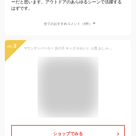
ーだと思います。アウトドアのあらゆるシーンで活躍する
はずです。
全てのおすすめコメント（4件）
3
no.
マウンテンパーカー 女の子 キッズ かわいい 人気 おしゃれ おすすめ べビー服 キッズ服 羽織り アウター 韓国ファッション 韓国 秋冬 フード付き 子供服 マウンテン パーカー 90 100 110 120 130 140 1歳 2歳 3歳 4歳 5歳 6歳 上着 べビー ウインドブレーカー ダウン
ショップでみる