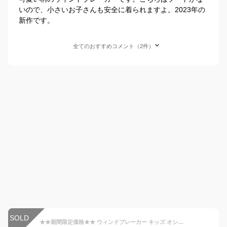
いので、小さいお子さんも安全に着られますよ。2023年の
新作です。
全てのおすすめコメント（2件）
SOLD
★★期間限定価格★★ ウィンドブレーカー キッズ オシャレ 男の子 女の子 撥水 はっ水 防風晴雨兼用 レインコート 遠足 通学小学校 修学旅行 110 120 130 140 150 160cm