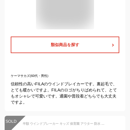
類似商品を探す
ケーマサカズ(60代・男性)
信頼性の高いFILAのウインドブレイカーです。裏起毛で、
とても暖かいですよ。FILAのロゴがちりばめられて、とて
もオシャレで可愛いです。通園や普段着どちらでも大丈夫
ですよ。
SOLD
半額 ウインドブレーカー キッズ 保育園 アウター 防水 スタンプル 男の子 女の子 ポケッタブル アウトドア 子供 幼稚園 入園グッズ stample おしゃれ 入園準備 レインウェア 小学校 入学準備 泥遊び ピンク ブルー イエロー 雨具 【RCP】▲ P0