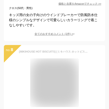
価格と在庫を
Amazon
でチェック
>>
クロス(50代・男性)
キッズ用の女の子向けのウインドブレーカーで防風防水仕
様のシンプルなデザインで可愛らしいカラーリングで着こ
なしやすいです。
全てのおすすめコメント
(
1
件)
>
8
no.
[MIKIHOUSE HOT BISCUITS] [ミキハウス ホットビスケッツ] ウインドブレーカー ジャケット アウター ベビー服 キッズ 男の子 女の子 71-3701-579 100cm ピンク