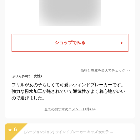
ショップでみる
価格と在庫を
楽天
でチェック
>>
ぷりん(50代・女性)
フリルが女の子らしくて可愛いウィンドブレーカーです。
強力な撥水加工が施されていて通気性がよく着心地がいい
ので選びました。
全てのおすすめコメント
(
1
件)
>
6
no.
[ムージョンジョン] ウインドブレーカー キッズ 女の子 子供服 アウター コート ジャンパー メール便(ライトピンク 120cm)