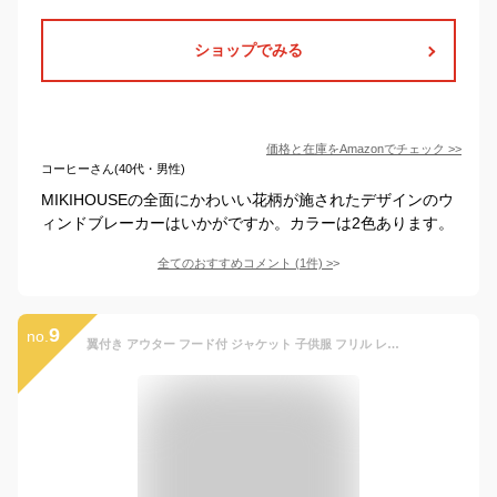
ショップでみる
価格と在庫を
Amazon
でチェック
>>
コーヒーさん(40代・男性)
MIKIHOUSEの全面にかわいい花柄が施されたデザインのウ
ィンドブレーカーはいかがですか。カラーは2色あります。
全てのおすすめコメント
(
1
件)
>
9
no.
翼付き アウター フード付 ジャケット 子供服 フリル レインボー 女の子 キッズ 可愛い ウインドブレーカー 春服 ジップパーカー 秋 80cm 90cm 100cm 110cm 120cm 130cm