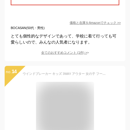
価格と在庫を
Amazon
でチェック
>>
BOCASAN(50代・男性)
とても個性的なデザインであって、学校に着て行っても可
愛らしいので、みんなの人気者になります。
全てのおすすめコメント
(
1
件)
>
14
no.
ウインドブレーカー キッズ 3WAY アウター 女の子 フード なし フリース 男の子 防寒 ブルゾン 子供 服 ジャンパー 保育園 入園準備 幼稚園 ウィンドブレーカー ベビー 小学校 入学準備 入学祝い 90cm 95cm 100cm 110cm 120cm 130cm【RCP】