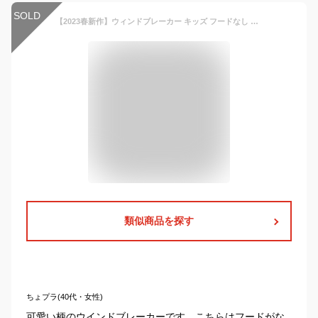
SOLD
【2023春新作】ウィンドブレーカー キッズ フードなし 裏メッシュ ポケット付き 花柄 ハート ウインドブレーカー ナイロン 春 アウター 衿付き フリル 100 110 120 130 140 女の子 女児 ムージョンジョン moujonjon ジャンパー 薄手 子供服 クリーム ピンク 2023春夏
類似商品を探す
ちょプラ(40代・女性)
可愛い柄のウインドブレーカーです。こちらはフードがな