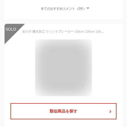
全てのおすすめコメント（2件）
SOLD
女の子 撥水加工 ウィンドブレーカー 110cm 120cm 130cm 140cm YEイエロー PKピンク LVラベンダー IVアイボリー S105013 Seraph セラフ 子供服 キッズ ジュニア 長袖 トップス マウンテンパーカー ジップアップ パーカー ライトアウター アウター ジャンパー 上着 羽織
類似商品を探す