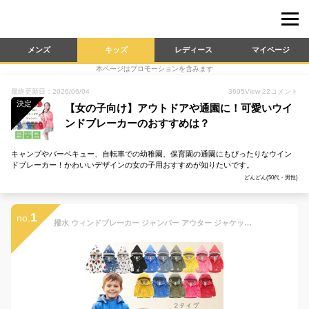
メンズ
キッズ
レディース
マイページ
本ページはプロモーションを含みます
最終更新日：2026/06/04
3695
View
22
コメント
決定
【女の子向け】アウトドアや通園に！可愛いウイ
ンドブレーカーのおすすめは？
キャンプやバーベキュー、自転車での幼稚園、保育園の通園にもぴったりなウイン
ドブレーカー！かわいいデザインの女の子用おすすめが知りたいです。
どんどん(50代・男性)
1
no.
撥水 ウィンドブレーカー ジャンパー アウター ジャケット キッズ 子供服 長袖 女の子 男の子 90 100 110 120 130 140 150cm 内祝い 通園 グッズ UV対策 フード脱着可 上着 ブルゾン 防災用 通園 通学 新生活 羽織り 春服 入園グッズ 入園準備