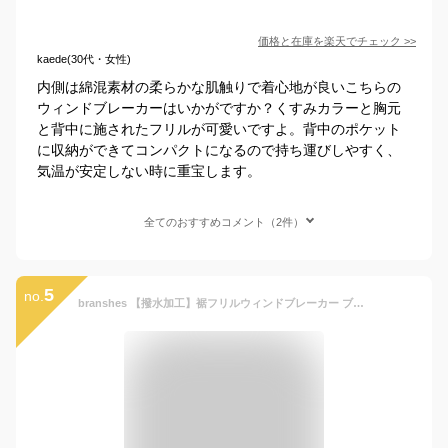
価格と在庫を
楽天
でチェック
>>
kaede(30代・女性)
内側は綿混素材の柔らかな肌触りで着心地が良いこちらの
ウィンドブレーカーはいかがですか？くすみカラーと胸元
と背中に施されたフリルが可愛いですよ。背中のポケット
に収納ができてコンパクトになるので持ち運びしやすく、
気温が安定しない時に重宝します。
全てのおすすめコメント（2件）
5
no.
branshes 【撥水加工】裾フリルウィンドブレーカー ブランシェス ジャケット・アウター ナイロンジャケット ピンク ネイビー