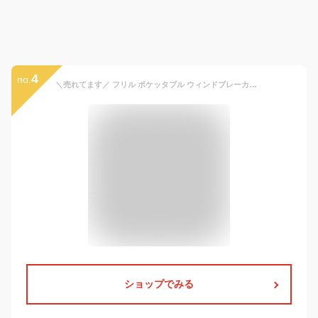
4
no.
＼売れてます／ フリル ポケッタブル ウィンドブレーカー フード収納 OK ◆ 80-130 ◆◇ 秋 冬 春 薄手 女の子 ベビー 子ども こども 子供 服 子供服 ジャケット パーカー ジャンパー アウター ガーリー ウインドブレーカー ベルメゾン
ショップでみる