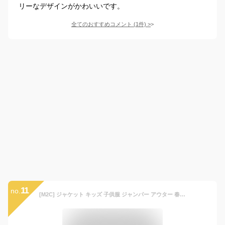
リーなデザインがかわいいです。
全てのおすすめコメント
(
1
件)
>
11
no.
[M2C] ジャケット キッズ 子供服 ジャンパー アウター 春 秋 防水 長袖 女の子 男の子 ローズ 140