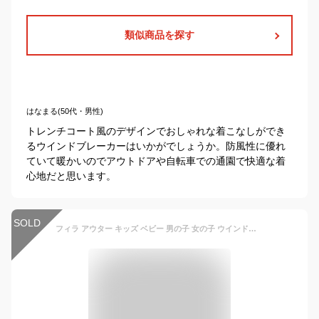
類似商品を探す
はなまる(50代・男性)
トレンチコート風のデザインでおしゃれな着こなしができ
るウインドブレーカーはいかがでしょうか。防風性に優れ
ていて暖かいのでアウトドアや自転車での通園で快適な着
心地だと思います。
SOLD
フィラ アウター キッズ ベビー 男の子 女の子 ウインドブレーカー 裏フリース 秋冬 80 90 95 100 110 120 130cm スポーツ ブランド ジャケット ウィンドブレーカー 上着 保育園 幼稚園 小学校 子供 フード付き ジャンパー FILA メール便送料無料 セール